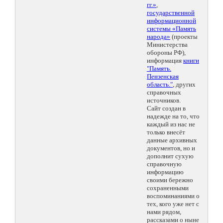
гг.»
,
государственной
информационной
системы «Память
народа»
(проекты
Министерства
обороны РФ),
информация
книги
"Память.
Пензенская
область."
, других
справочных
источников.
Сайт создан в
надежде на то, что
каждый из нас не
только внесёт
данные архивных
документов, но и
дополнит сухую
справочную
информацию
своими бережно
сохраненными
воспоминаниями о
тех, кого уже нет с
нами рядом,
рассказами о ныне