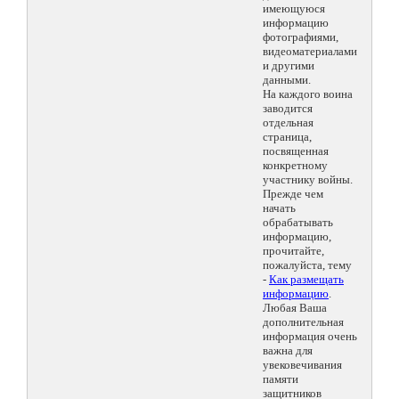
имеющуюся
информацию
фотографиями,
видеоматериалами
и другими
данными.
На каждого воина
заводится
отдельная
страница,
посвященная
конкретному
участнику войны.
Прежде чем
начать
обрабатывать
информацию,
прочитайте,
пожалуйста, тему
-
Как размещать
информацию
.
Любая Ваша
дополнительная
информация очень
важна для
увековечивания
памяти
защитников