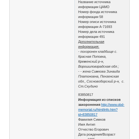
Название источника
информации ЦАМО
Номер фонда источника
информации 58
Номер описи источника
информации А-71693
Номер дела источника
информации 491
Дополнительная
информация:
- похоронен кладбище с.
Красная Поповка,
Кременский р-н,
Ворошиловградская обл.;
- - жена Симкова Зинаида
Платоновна, Пензенская
обл., Сосновоборский р-н, с.
Ст.Скудино
83850817
Информация из списков
захоронения
http://www.obd-
memorial.ru/html/info.htm?
id=83850817
Фамилия Симков
Имя Антип
Отчество Егорович
Дата рождения/Возраст