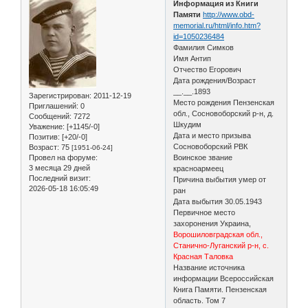
Информация из Книги
Памяти
http://www.obd-
memorial.ru/html/info.htm?
id=1050236484
Фамилия Симков
Имя Антип
Отчество Егорович
Дата рождения/Возраст
__.__.1893
Зарегистрирован
: 2011-12-19
Место рождения Пензенская
Приглашений:
0
обл., Сосновоборский р-н, д.
Сообщений:
7272
Шкудим
Уважение:
[+1145/-0]
Дата и место призыва
Позитив:
[+20/-0]
Сосновоборский РВК
Возраст:
75
[1951-06-24]
Провел на форуме:
Воинское звание
3 месяца 29 дней
красноармеец
Последний визит:
Причина выбытия умер от
2026-05-18 16:05:49
ран
Дата выбытия 30.05.1943
Первичное место
захоронения Украина,
Ворошиловградская обл.,
Станично-Луганский р-н, с.
Красная Таловка
Название источника
информации Всероссийская
Книга Памяти. Пензенская
область. Том 7