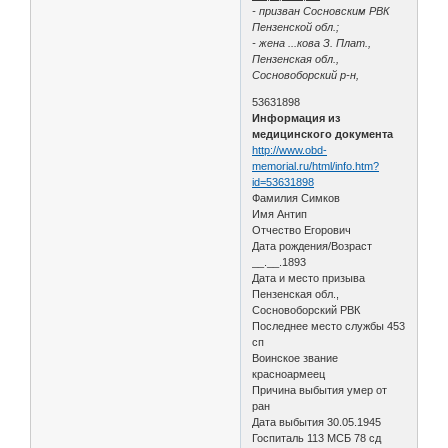
- призван Сосновским РВК
Пензенской обл.;
- жена ...кова З. Плат.,
Пензенская обл.,
Сосновоборский р-н,
53631898
Информация из
медицинского документа
http://www.obd-
memorial.ru/html/info.htm?
id=53631898
Фамилия Симков
Имя Антип
Отчество Егорович
Дата рождения/Возраст
__.__.1893
Дата и место призыва
Пензенская обл.,
Сосновоборский РВК
Последнее место службы 453
сп
Воинское звание
красноармеец
Причина выбытия умер от
ран
Дата выбытия 30.05.1945
Госпиталь 113 МСБ 78 сд