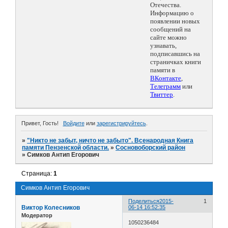
Отечества.
Информацию о
появлении новых
сообщений на
сайте можно
узнавать,
подписавшись на
страничках книги
памяти в
ВКонтакте
,
Телеграмм
или
Твиттер
.
Привет, Гость!
Войдите
или
зарегистрируйтесь
.
»
"Никто не забыт, ничто не забыто". Всенародная Книга
памяти Пензенской области.
»
Сосновоборский район
»
Симков Антип Егорович
Страница:
1
Симков Антип Егорович
Поделиться
2015-
1
Виктор Колесников
06-14 16:52:35
Модератор
1050236484