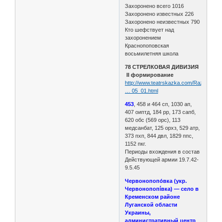
Захоронено всего 1016
Захоронено известных 226
Захоронено неизвестных 790
Кто шефствует над
захоронением
Краснопоповская
восьмилетняя школа
78 СТРЕЛКОВАЯ ДИВИЗИЯ
II формирование
http://www.teatrskazka.com/Raznoe/Pe
… 05_01.html
453
, 458 и 464 сп, 1030 ап,
407 оиптд, 184 рр, 173 сапб,
620 обс (569 орс), 113
медсанбат, 125 орхз, 529 атр,
373 пхп, 844 двл, 1829 ппс,
1152 пкг.
Периоды вхождения в состав
Действующей армии 19.7.42-
9.5.45
Червонопопо́вка (укр.
Червонопопі́вка) — село в
Кременском районе
Луганской области
Украины,
административный центр