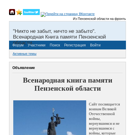
Из Пензенской области на фронты Великой
"Никто не забыт, ничто не забыто".
Всенародная Книга памяти Пензенской
области.
Форум
Участники
Поиск
Регистрация
Войти
Активные темы
Объявление
Всенародная книга памяти
Пензенской области
Сайт посвящается
воинам Великой
Отечественной
войны,
вернувшимся и не
вернувшимся с
войны, которые