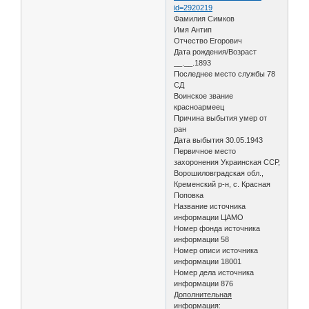
id=2920219
Фамилия Симков
Имя Антип
Отчество Егорович
Дата рождения/Возраст
__.__.1893
Последнее место службы 78
СД
Воинское звание
красноармеец
Причина выбытия умер от
ран
Дата выбытия 30.05.1943
Первичное место
захоронения Украинская ССР,
Ворошиловградская обл.,
Кременский р-н, с. Красная
Поповка
Название источника
информации ЦАМО
Номер фонда источника
информации 58
Номер описи источника
информации 18001
Номер дела источника
информации 876
Дополнительная
информация: