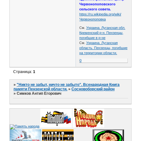
Червонопоповского
сельского совета.
https://ru.wikipedia.org/wiki/
Червонопоповка
См.
Украина. Луганская обл.
Кременский р-н. Пензенцы,
погибшие в р-не
См.
Украина. Луганская
область. Пензенцы, погибшие
на территории области.
0
Страница:
1
»
"Никто не забыт, ничто не забыто". Всенародная Книга
памяти Пензенской области.
»
Сосновоборский район
»
Симков Антип Егорович