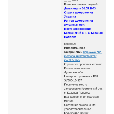
__.__.1895
Воинское звание рядовой
Дата смерти 30.05.1943
Страна захоронения
Украина
Регион захоронения
Луганская обл.
Место захоронения
Кременский р-н, с. Красная
Поповка
83850625
Информация о
захоронении
http://www.obd-
memorial.ru/html/info.htm?
id=83850625
Страна захоронения Украина
Регион захоронения
Луганская обл.
Номер захоронения в ВМЦ
ЗУ380-13-337
Первичное место
захоронения Кременский р-н,
с. Красная Поповка
Вид захоронения братская
могила
Состояние захоронения
удовлетворительное
Количество могил 1