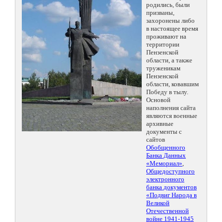
родились, были
призваны,
захоронены либо
в настоящее время
проживают на
территории
Пензенской
области, а также
труженикам
Пензенской
области, ковавшим
Победу в тылу.
Основой
наполнения сайта
являются военные
архивные
документы с
сайтов
Обобщенного
Банка Данных
«Мемориал»
,
Общедоступного
электронного
банка документов
«Подвиг Народа в
Великой
Отечественной
войне 1941-1945