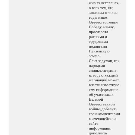
живых ветеранах,
о всех тех, кто
защищал в лихие
годы наше
Отечество, ковал
Победу в тылу,
прославлял
ратными и
трудовыми
подвигами
Пензенскую
землю.
Сайт задуман, как
народная
энциклопедия, в
которую каждый
желающий может
внести известную
ему информацию
об участниках
Великой
Отечественной
войны, добавить
свои комментарии
к имеющейся на
сайте
информации,
дополнить