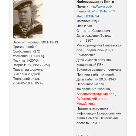
Информация из Книги
Памяти
http://www.obd-
memorial.ru/html/info.htm?
id=1050304694
Фамилия Юдин
Имя Иван
Отчество Семенович
Дата рождения/Возраст
__.__.1907
Зарегистрирован
: 2011-12-19
Место рождения Пензенская
Приглашений:
0
обл., Кондольский р-н, с.
Сообщений:
7272
Ермолаевка
Уважение:
[+1145/-0]
Дата и место призыва
Позитив:
[+20/-0]
Кондольский РВК
Возраст:
75
[1951-06-24]
Провел на форуме:
Воинское звание ст. сержант
3 месяца 29 дней
Причина выбытия погиб
Последний визит:
Дата выбытия 29.06.1943
2026-05-18 16:05:49
Первичное место
захоронения Украина,
Ворошиловградская обл.,
Рубежинский р-н, с.
Михайливка
Название источника
информации Всероссийская
Книга Памяти. Пензенская
область. Том 9
6641539