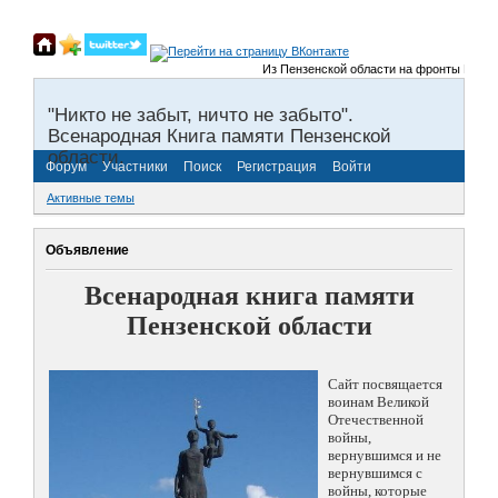
Из Пензенской области на фронты Великой 
"Никто не забыт, ничто не забыто".
Всенародная Книга памяти Пензенской
области.
Форум
Участники
Поиск
Регистрация
Войти
Активные темы
Объявление
Всенародная книга памяти
Пензенской области
Сайт посвящается
воинам Великой
Отечественной
войны,
вернувшимся и не
вернувшимся с
войны, которые