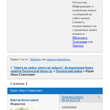
Отечества.
Информацию о
появлении новых
сообщений на
сайте можно
узнавать,
подписавшись на
страничках книги
памяти в
ВКонтакте
,
Телеграмм
или
Твиттер
.
Привет, Гость!
Войдите
или
зарегистрируйтесь
.
»
"Никто не забыт, ничто не забыто". Всенародная Книга
памяти Пензенской области.
»
Пензенский район
»
Юдин
Иван Семенович
Страница:
1
Юдин Иван Семенович
Поделиться
2015-
1
Виктор Колесников
06-14 14:27:19
Модератор
1050304694