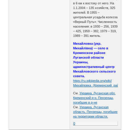
в 6 км к востоку от него. На
1.1.2004 – 135 хозяйств, 325
жителей. В 1955 –
центральная усадьба колхоза
«Верный Путь». Численность
населения: в 1930 – 256, 1939
– 425, 1959 – 382, 1979 – 319,
1989 – 391 житель.
Михайловка (укр.
Михайлівка) — село в
Кременском районе
Луганской области
Украины,
административный центр
Михайловского сельского
совета.
https://ru.wikipedia.org/wiki/
Михайловка_(Кременский_район)
См.
Украина. Луганская обл.
Кременский р-н. Пензенцы,
погибшие в р-не
См.
Украина. Луганская
область. Пензенцы, погибшие
на территории области.
0