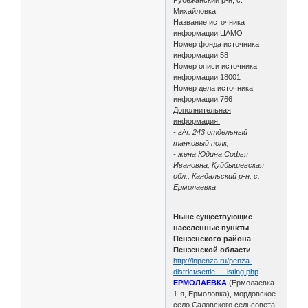
Михайловка
Название источника
информации ЦАМО
Номер фонда источника
информации 58
Номер описи источника
информации 18001
Номер дела источника
информации 766
Дополнительная
информация:
- в/ч: 243 отдельный
танковый полк;
- жена Юдина Софья
Ивановна, Куйбышевская
обл., Кандальский р-н, с.
Ермолаевка
Ныне существующие
населенные пункты
Пензенского района
Пензенской области
http://inpenza.ru/penza-
district/settle … isting.php
ЕРМОЛАЕВКА
(Ермолаевка
1-я, Ермоловка), мордовское
село Саловского сельсовета,