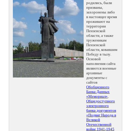
родились, были
призваны,
захоронены либо
в настоящее время
проживают на
территории
Пензенской
области, а также
труженикам
Пензенской
области, ковавшим
Победу в тылу.
Основой
наполнения сайта
являются военные
архивные
документы с
сайтов
Обобщенного
Банка Данных
«Мемориал»
,
Общедоступного
электронного
банка документов
«Подвиг Народа в
Великой
Отечественной
войне 1941-1945