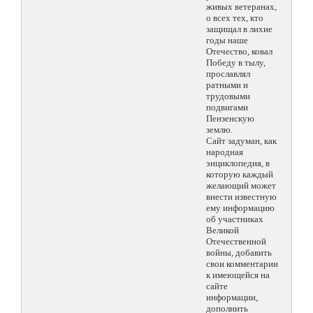
живых ветеранах,
о всех тех, кто
защищал в лихие
годы наше
Отечество, ковал
Победу в тылу,
прославлял
ратными и
трудовыми
подвигами
Пензенскую
землю.
Сайт задуман, как
народная
энциклопедия, в
которую каждый
желающий может
внести известную
ему информацию
об участниках
Великой
Отечественной
войны, добавить
свои комментарии
к имеющейся на
сайте
информации,
дополнить