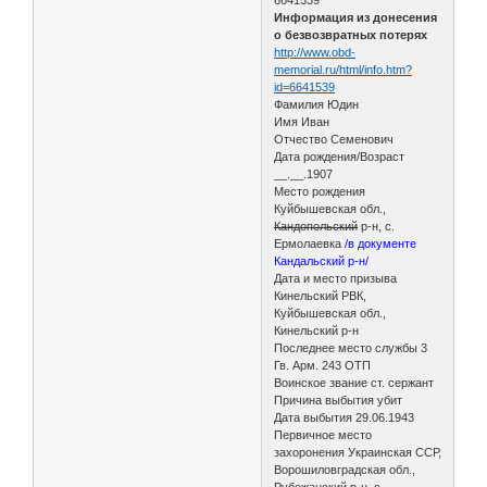
Информация из донесения
о безвозвратных потерях
http://www.obd-
memorial.ru/html/info.htm?
id=6641539
Фамилия Юдин
Имя Иван
Отчество Семенович
Дата рождения/Возраст
__.__.1907
Место рождения
Куйбышевская обл.,
Кандопольский
р-н, с.
Ермолаевка
/в документе
Кандальский р-н/
Дата и место призыва
Кинельский РВК,
Куйбышевская обл.,
Кинельский р-н
Последнее место службы 3
Гв. Арм. 243 ОТП
Воинское звание ст. сержант
Причина выбытия убит
Дата выбытия 29.06.1943
Первичное место
захоронения Украинская ССР,
Ворошиловградская обл.,
Рубежанский р-н, с.