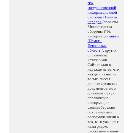
гг.»
,
государственной
информационной
системы «Память
народа»
(проекты
Министерства
обороны РФ),
информация
книги
"Память.
Пензенская
область."
, других
справочных
источников.
Сайт создан в
надежде на то, что
каждый из нас не
только внесёт
данные архивных
документов, но и
дополнит сухую
справочную
информацию
своими бережно
сохраненными
воспоминаниями о
тех, кого уже нет с
нами рядом,
рассказами о ныне