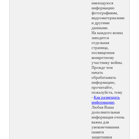
имеющуюся
информацию
фотографиями,
видеоматериалами
и другими
данными.
На каждого воина
заводится
отдельная
страница,
посвященная
конкретному
участнику войны.
Прежде чем
начать
обрабатывать
информацию,
прочитайте,
пожалуйста, тему
-
Как размещать
информацию
.
Любая Ваша
дополнительная
информация очень
важна для
увековечивания
памяти
защитников