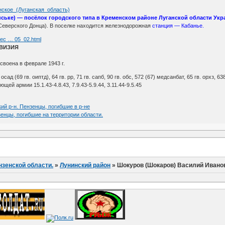
ченское_(Луганская_область)
енське) — посёлок городского типа в Кременском районе Луганской области Ук
Северского Донца). В поселке находится железнодорожная
станция — Кабанье.
rec … 05_02.html
ИВИЗИЯ
своена в феврале 1943 г.
. осад (69 гв. оиптд), 64 гв. рр, 71 гв. сапб, 90 гв. обс, 572 (67) медсанбат, 65 гв. орхз, 63
ей армии 15.1.43-4.8.43, 7.9.43-5.9.44, 3.11.44-9.5.45
ий р-н. Пензенцы, погибшие в р-не
зенцы, погибшие на территории области.
нзенской области.
»
Лунинский район
»
Шокуров (Шокаров) Василий Ивано