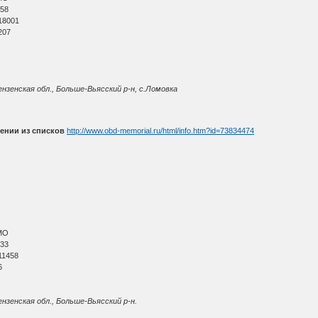
 58
18001
207
нзенская обл., Больше-Вьясский р-н, с.Ломовка
ении из списков
http://www.obd-memorial.ru/html/info.htm?id=73834474
МО
 33
11458
6
нзенская обл., Больше-Вьясский р-н.