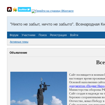
"Никто не забыт, ничто не забыто". Всенародная К
Форум
Участники
Поиск
Регистрация
Войти
Активные темы
Объявление
Все
Сайт посвящается воинам 
настоящее время проживаю
Основой наполнения сайта
документов «Подвиг Народ
Министерства обороны РФ
Сайт создан в надежде на
бережно сохраненными восп
Отечество, ковал Победу 
Сайт задуман, как народн