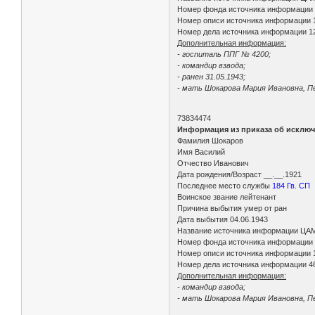
Номер фонда источника информации
Номер описи источника информации 
Номер дела источника информации 1
Дополнительная информация:
- госпиталь ППГ № 4200;
- командир взвода;
- ранен 31.05.1943;
- мать Шокарова Мария Ивановна, Пе
73834474
Информация из приказа об исключ
Фамилия Шокаров
Имя Василий
Отчество Иванович
Дата рождения/Возраст __.__.1921
Последнее место службы
184 Гв. СП
Воинское звание лейтенант
Причина выбытия умер от ран
Дата выбытия 04.06.1943
Название источника информации ЦА
Номер фонда источника информации
Номер описи источника информации 
Номер дела источника информации 4
Дополнительная информация:
- командир взвода;
- мать Шокарова Мария Ивановна, Пе