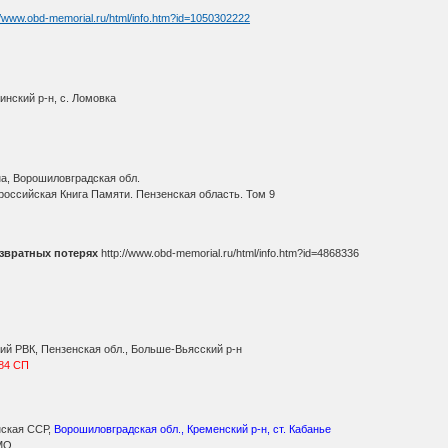
//www.obd-memorial.ru/html/info.htm?id=1050302222
инский р-н, с. Ломовка
а, Ворошиловградская обл.
оссийская Книга Памяти. Пензенская область. Том 9
звратных потерях
http://www.obd-memorial.ru/html/info.htm?id=4868336
ий РВК, Пензенская обл., Больше-Вьясский р-н
84 СП
нская ССР,
Ворошиловградская обл., Кременский р-н, ст. Кабанье
МО