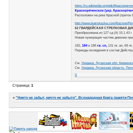
https://ru.wikipedia.org/wiki/Красноре
Красноре́ченское (укр. Красноріч
Расположен на реке Красной (приток 
http://www.teatrskazka.com/Raznoe/Pe
62 ГВАРДЕЙСКАЯ СТРЕЛКОВАЯ Д
Преобразована из 127 сд (II) 15.1.43 г.
Новая нумерация частям дивизии при
182,
184
и 186
гв. сп,
131 гв. ап, 69 гв
Периоды вхождения в состав Действующ
См.
Украина. Луганская обл. Кременск
См.
Украина. Луганская область. Пен
0
Страница:
1
»
"Никто не забыт, ничто не забыто". Всенародная Книга памяти Пе