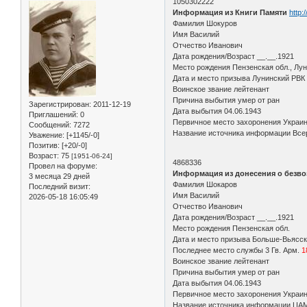
1050302222
Информация из Книги Памяти
http:
Фамилия Шокуров
Имя Василий
Отчество Иванович
Дата рождения/Возраст __.__.1921
Место рождения Пензенская обл., Лун
Дата и место призыва Лунинский РВК
Воинское звание лейтенант
Причина выбытия умер от ран
Зарегистрирован
: 2011-12-19
Дата выбытия 04.06.1943
Приглашений:
0
Первичное место захоронения Украин
Сообщений:
7272
Название источника информации Всер
Уважение:
[+1145/-0]
Позитив:
[+20/-0]
Возраст:
75
[1951-06-24]
4868336
Провел на форуме:
Информация из донесения о безво
3 месяца 29 дней
Фамилия Шокаров
Последний визит:
Имя Василий
2026-05-18 16:05:49
Отчество Иванович
Дата рождения/Возраст __.__.1921
Место рождения Пензенская обл.
Дата и место призыва Больше-Вьясск
Последнее место службы 3 Гв. Арм.
1
Воинское звание лейтенант
Причина выбытия умер от ран
Дата выбытия 04.06.1943
Первичное место захоронения Украи
Название источника информации ЦА