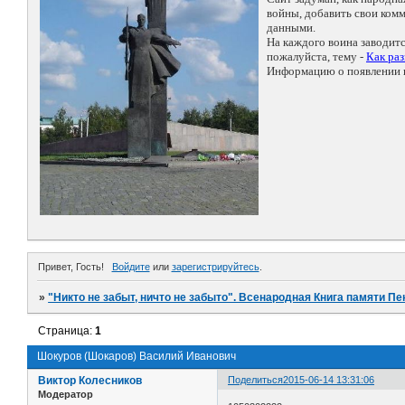
войны, добавить свои ко
данными.
На каждого воина заводит
пожалуйста, тему -
Как ра
Информацию о появлении н
Привет, Гость!
Войдите
или
зарегистрируйтесь
.
»
"Никто не забыт, ничто не забыто". Всенародная Книга памяти Пе
Страница:
1
Шокуров (Шокаров) Василий Иванович
Виктор Колесников
Поделиться
2015-06-14 13:31:06
Модератор