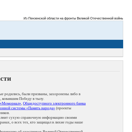
Из Пензенской области на фронты Великой Отечественной войны было при
асти
ые родились, были призваны, захоронены либо в
, ковавшим Победу в тылу.
 «Мемориал»
,
Общедоступного электронного банка
онной системы «Память народа»
(проекты
ников.
дополнит сухую справочную информацию своими
анах, о всех тех, кто защищал в лихие годы наше
нформацию об участниках Великой Отечественной