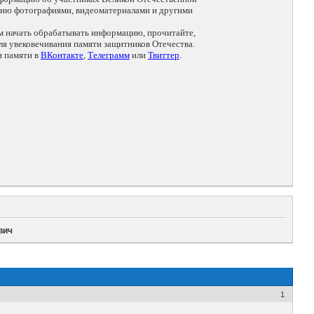
цию фотографиями, видеоматериалами и другими
ем начать обрабатывать информацию, прочитайте,
я увековечивания памяти защитников Отечества.
и памяти в
ВКонтакте
,
Телеграмм
или
Твиттер
.
вич
1