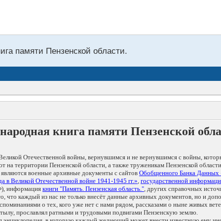
нига памяти Пензенской области.
народная книга памяти Пензенской обл
Великой Отечественной войны, вернувшимся и не вернувшимся с войны, котор
т на территории Пензенской области, а также труженикам Пензенской области
 являются военные архивные документы с сайтов
Обобщенного Банка Данных
а в Великой Отечественной войне 1941-1945 гг.»
,
государственной информаци
), информация
книги "Память. Пензенская область."
, других справочных источ
 то, что каждый из нас не только внесёт данные архивных документов, но и 
оминаниями о тех, кого уже нет с нами рядом, рассказами о ныне живых ветер
в тылу, прославлял ратными и трудовыми подвигами Пензенскую землю.
ая энциклопедия, в которую каждый желающий может внести известную ему и