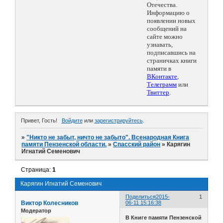
Отечества.
Информацию о
появлении новых
сообщений на
сайте можно
узнавать,
подписавшись на
страничках книги
памяти в
ВКонтакте
,
Телеграмм
или
Твиттер
.
Привет, Гость!
Войдите
или
зарегистрируйтесь
.
»
"Никто не забыт, ничто не забыто". Всенародная Книга
памяти Пензенской области.
»
Спасский район
»
Карягин
Игнатий Семенович
Страница:
1
Карягин Игнатий Семенович
Поделиться
2015-
1
Виктор Колесников
06-11 15:16:38
Модератор
В Книге памяти Пензенской