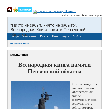
Из Пензенской области на фронты Вели
"Никто не забыт, ничто не забыто".
Всенародная Книга памяти Пензенской
области.
Форум
Участники
Поиск
Регистрация
Войти
Активные темы
Объявление
Всенародная книга памяти
Пензенской области
Сайт посвящается
воинам Великой
Отечественной
войны,
вернувшимся и не
вернувшимся с
войны, которые