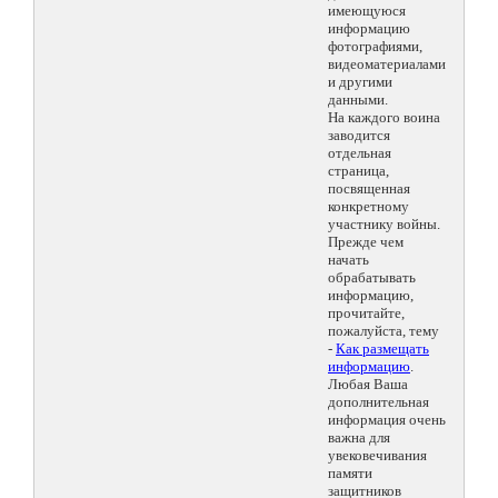
имеющуюся
информацию
фотографиями,
видеоматериалами
и другими
данными.
На каждого воина
заводится
отдельная
страница,
посвященная
конкретному
участнику войны.
Прежде чем
начать
обрабатывать
информацию,
прочитайте,
пожалуйста, тему
-
Как размещать
информацию
.
Любая Ваша
дополнительная
информация очень
важна для
увековечивания
памяти
защитников