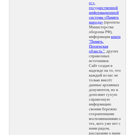
гг.»
,
государственной
информационной
системы «Память
народа»
(проекты
Министерства
обороны РФ),
информация
книги
"Память.
Пензенская
область."
, других
справочных
источников.
Сайт создан в
надежде на то, что
каждый из нас не
только внесёт
данные архивных
документов, но и
дополнит сухую
справочную
информацию
своими бережно
сохраненными
воспоминаниями о
тех, кого уже нет с
нами рядом,
рассказами о ныне