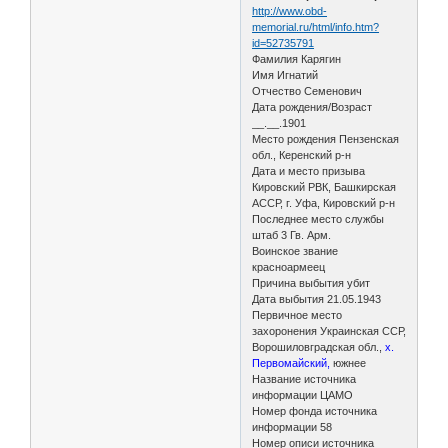
http://www.obd-
memorial.ru/html/info.htm?
id=52735791
Фамилия Карягин
Имя Игнатий
Отчество Семенович
Дата рождения/Возраст
__.__.1901
Место рождения Пензенская
обл., Керенский р-н
Дата и место призыва
Кировский РВК, Башкирская
АССР, г. Уфа, Кировский р-н
Последнее место службы
штаб 3 Гв. Арм.
Воинское звание
красноармеец
Причина выбытия убит
Дата выбытия 21.05.1943
Первичное место
захоронения Украинская ССР,
Ворошиловградская обл.,
х.
Первомайский,
южнее
Название источника
информации ЦАМО
Номер фонда источника
информации 58
Номер описи источника