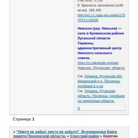
(тис.осіб) 0.728
8 Щільність населення (осіб/
кв.км) 255.440
http://w1.c1.rada.gov.ua/pls/z7502/A005
rf7571=18105
Невское (укр. Невське) —
село в Кременском районе
Луганской области
Украины,
административный центр
Невского сельского
совета.
https://ru.wikipedia.org/wiki/
Невское_(Луганская_область)
См.
Украина. Луганская обл.
Кременский р-н. Пензенцы,
погибшие в р-не
См.
Украина. Луганская
область. Пензенцы, погибшие
на территории области.
0
Страница:
1
»
"Никто не забыт, ничто не забыто". Всенародная Книга
памяти Пензенской области.
»
Спасский район
»
Карягин