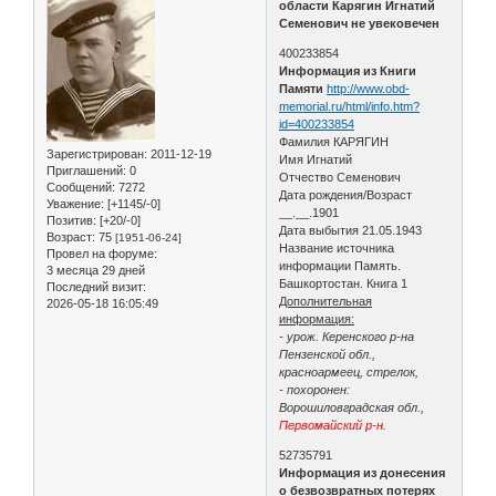
области Карягин Игнатий
Семенович не увековечен
400233854
Информация из Книги
Памяти
http://www.obd-
memorial.ru/html/info.htm?
id=400233854
Фамилия КАРЯГИН
Зарегистрирован
: 2011-12-19
Имя Игнатий
Приглашений:
0
Отчество Семенович
Сообщений:
7272
Дата рождения/Возраст
Уважение:
[+1145/-0]
__.__.1901
Позитив:
[+20/-0]
Дата выбытия 21.05.1943
Возраст:
75
[1951-06-24]
Название источника
Провел на форуме:
информации Память.
3 месяца 29 дней
Башкортостан. Книга 1
Последний визит:
Дополнительная
2026-05-18 16:05:49
информация:
- урож. Керенского р-на
Пензенской обл.,
красноармеец, стрелок,
- похоронен:
Ворошиловградская обл.,
Первомайский р-н.
52735791
Информация из донесения
о безвозвратных потерях