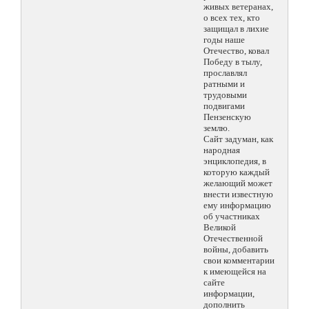
живых ветеранах,
о всех тех, кто
защищал в лихие
годы наше
Отечество, ковал
Победу в тылу,
прославлял
ратными и
трудовыми
подвигами
Пензенскую
землю.
Сайт задуман, как
народная
энциклопедия, в
которую каждый
желающий может
внести известную
ему информацию
об участниках
Великой
Отечественной
войны, добавить
свои комментарии
к имеющейся на
сайте
информации,
дополнить