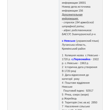
информации 18001
Номер дела источника
информации 156
Дополнительная
информация:
- стрелок 194 армейской
штрафной роты;
- адрес родственников:
БАССР, Зианчуринский р-н.
с Невське
(украинский язык)
Луганська область,
Кремінський район
1 Колишня назва с.Невське -
1720 р.
с.Первомайка
- 1922
р. с.Невське - 1963 р.
2 Історична дата утворення
В 1720 році
3 Дата віднесення до
категорії року
4 Поштове відділення
Невське
Поштовий індекс 92917
5 Річка, озеро (море)
р.Жеребець
6 Територія (тис.кв.м) 2850
7 Населення сільське