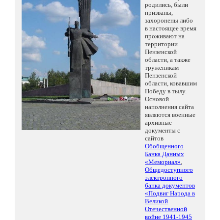
родились, были
призваны,
захоронены либо
в настоящее время
проживают на
территории
Пензенской
области, а также
труженикам
Пензенской
области, ковавшим
Победу в тылу.
Основой
наполнения сайта
являются военные
архивные
документы с
сайтов
Обобщенного
Банка Данных
«Мемориал»
,
Общедоступного
электронного
банка документов
«Подвиг Народа в
Великой
Отечественной
войне 1941-1945