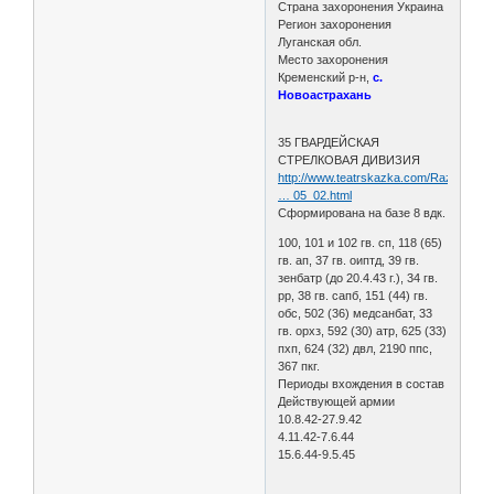
Страна захоронения Украина
Регион захоронения
Луганская обл.
Место захоронения
Кременский р-н,
с.
Новоастрахань
35 ГВАРДЕЙСКАЯ
СТРЕЛКОВАЯ ДИВИЗИЯ
http://www.teatrskazka.com/Raznoe/Pe
… 05_02.html
Сформирована на базе 8 вдк.
100, 101 и 102 гв. сп, 118 (65)
гв. ап, 37 гв. оиптд, 39 гв.
зенбатр (до 20.4.43 г.), 34 гв.
рр, 38 гв. сапб, 151 (44) гв.
обс, 502 (36) медсанбат, 33
гв. орхз, 592 (30) атр, 625 (33)
пхп, 624 (32) двл, 2190 ппс,
367 пкг.
Периоды вхождения в состав
Действующей армии
10.8.42-27.9.42
4.11.42-7.6.44
15.6.44-9.5.45