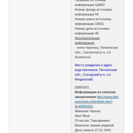
информации ЦАМО
Номер фонда источника
информации 58
Номер описи источника
информации 18001
Номер дела источника
информации 46
Дополнительная
информация:
- жена Чернова, Пензенская
обл., Саховский р-н, с/с
Килевский
Место рождения и адрес
родственников: Пензенская
обл., Соседский р-н, с/с
Кянденский.
83850301
Информация из списков
захоронения
http://www.obd-
memorial.ru/html/info.htm?
id=83850301
Фамилия Чернов
Имя Яков
Отчество Тимофеевич
Воинское звание рядовой
Дата смерти 27.01.1943