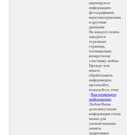
имеющуюся
информацию
фотографиями,
видеоматериалами
и другими
данными.
На каждого воина
заводится
отдельная
страница,
посвященная
конкретному
участнику войны.
Прежде чем
начать
обрабатывать
информацию,
прочитайте,
пожалуйста, тему
-
Как размещать
информацию
.
Любая Ваша
дополнительная
информация очень
важна для
увековечивания
памяти
защитников