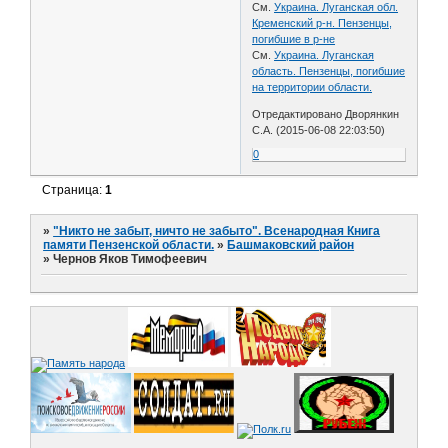
См.
Украина. Луганская обл.
Кременский р-н. Пензенцы,
погибшие в р-не
См.
Украина. Луганская
область. Пензенцы, погибшие
на территории области.
Отредактировано Дворянкин
С.А. (2015-06-08 22:03:50)
0
Страница:
1
»
"Никто не забыт, ничто не забыто". Всенародная Книга
памяти Пензенской области.
»
Башмаковский район
»
Чернов Яков Тимофеевич