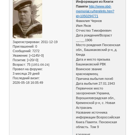
Информация из Книги
Памяти
http://www.obd-
memorial.ru/html/info.htm?
id=1050294771
Фамилия Чернов
Имя Яков
Отчество Тимофеевич
Дата рождения/Возраст
__.__.1906
Зарегистрирован
: 2011-12-19
Место рождения Пензенская
Приглашений:
0
обл., Башмаковский р-н, д.
Сообщений:
7272
Кянда
Уважение:
[+1145/-0]
Дата и место призыва
Позитив:
[+20/-0]
Башмаковский РВК
Возраст:
75
[1951-06-24]
Провел на форуме:
Воинское звание
3 месяца 29 дней
красноармеец
Последний визит:
Причина выбытия погиб
2026-05-18 16:05:49
Дата выбытия 27.01.1943
Первичное место
захоронения Украина,
Ворошиловградская обл.,
Кременской р-н, с. Новая
Астрахань
Название источника
информации Всероссийская
Книга Памяти. Пензенская
область. Том 9
52939845