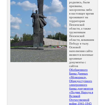
родились, были
призваны,
захоронены либо
в настоящее время
проживают на
территории
Пензенской
области, а также
труженикам
Пензенской
области, ковавшим
Победу в тылу.
Основой
наполнения сайта
являются военные
архивные
документы с
сайтов
Обобщенного
Банка Данных
«Мемориал»
,
Общедоступного
электронного
банка документов
«Подвиг Народа в
Великой
Отечественной
войне 1941-1945