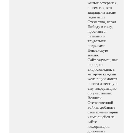
живых ветеранах,
о всех тех, кто
защищал в лихие
годы наше
Отечество, ковал
Победу в тылу,
прославлял
ратными и
трудовыми
подвигами
Пензенскую
землю.
Сайт задуман, как
народная
энциклопедия, в
которую каждый
желающий может
внести известную
ему информацию
об участниках
Великой
Отечественной
войны, добавить
свои комментарии
к имеющейся на
сайте
информации,
дополнить