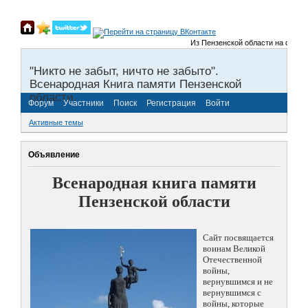
Из Пензенской области на фронты 
"Никто не забыт, ничто не забыто".
Всенародная Книга памяти Пензенской
области.
Форум
Участники
Поиск
Регистрация
Войти
Активные темы
Объявление
Всенародная книга памяти
Пензенской области
Сайт посвящается
воинам Великой
Отечественной
войны,
вернувшимся и не
вернувшимся с
войны, которые