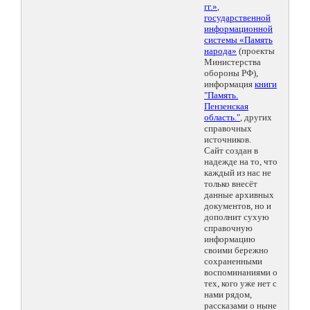
гг.»
,
государственной
информационной
системы «Память
народа»
(проекты
Министерства
обороны РФ),
информация
книги
"Память.
Пензенская
область."
, других
справочных
источников.
Сайт создан в
надежде на то, что
каждый из нас не
только внесёт
данные архивных
документов, но и
дополнит сухую
справочную
информацию
своими бережно
сохраненными
воспоминаниями о
тех, кого уже нет с
нами рядом,
рассказами о ныне