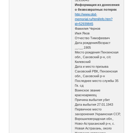
Информация из донесения
о безвозвратных потерях
http://www.obd-
memorial.ru/html/info.htm?
id=52939845
Фамилия Чернов
Имя Яков
Отчество Тимофеевич
Дата рождения/Возраст
__.__.1905
Место рождения Пензенская
обл., Саховский р-н, с/с
Килевский
Дата и место призыва
Саховский РВК, Пензенская
обл., Саховский р-н
Последнее место службы 35
Гв. сд
Воинское звание
красноармеец
Причина выбытия убит
Дата выбытия 27.01.1943
Первичное место
захоронения Украинская ССР,
Ворошиловградская обл.,
Ново-Астраханский р-н, с.
Новая Астрахань, около
Название источника