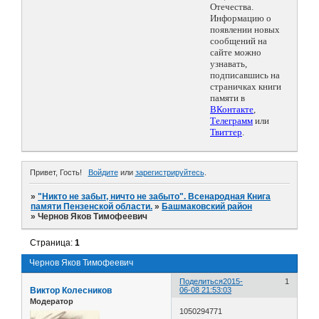
Отечества.
Информацию о
появлении новых
сообщений на
сайте можно
узнавать,
подписавшись на
страничках книги
памяти в
ВКонтакте
,
Телеграмм
или
Твиттер
.
Привет, Гость!
Войдите
или
зарегистрируйтесь
.
»
"Никто не забыт, ничто не забыто". Всенародная Книга
памяти Пензенской области.
»
Башмаковский район
»
Чернов Яков Тимофеевич
Страница:
1
Чернов Яков Тимофеевич
Поделиться
2015-
1
Виктор Колесников
06-08 21:53:03
Модератор
1050294771