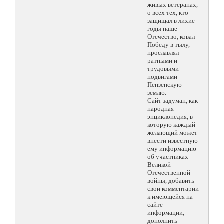
живых ветеранах,
о всех тех, кто
защищал в лихие
годы наше
Отечество, ковал
Победу в тылу,
прославлял
ратными и
трудовыми
подвигами
Пензенскую
землю.
Сайт задуман, как
народная
энциклопедия, в
которую каждый
желающий может
внести известную
ему информацию
об участниках
Великой
Отечественной
войны, добавить
свои комментарии
к имеющейся на
сайте
информации,
дополнить