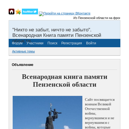
Из Пензенской области на фронты Вели
"Никто не забыт, ничто не забыто".
Всенародная Книга памяти Пензенской
области.
Форум
Участники
Поиск
Регистрация
Войти
Активные темы
Объявление
Всенародная книга памяти
Пензенской области
Сайт посвящается
воинам Великой
Отечественной
войны,
вернувшимся и не
вернувшимся с
войны, которые