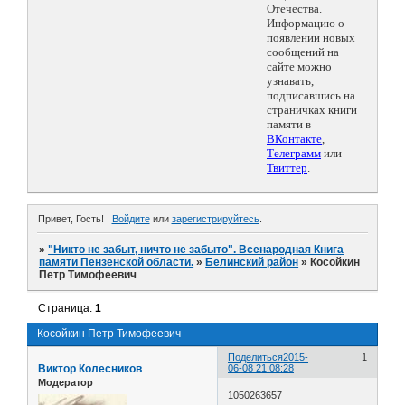
Отечества.
Информацию о
появлении новых
сообщений на
сайте можно
узнавать,
подписавшись на
страничках книги
памяти в
ВКонтакте
,
Телеграмм
или
Твиттер
.
Привет, Гость!
Войдите
или
зарегистрируйтесь
.
»
"Никто не забыт, ничто не забыто". Всенародная Книга
памяти Пензенской области.
»
Белинский район
»
Косойкин
Петр Тимофеевич
Страница:
1
Косойкин Петр Тимофеевич
Поделиться
2015-
1
Виктор Колесников
06-08 21:08:28
Модератор
1050263657