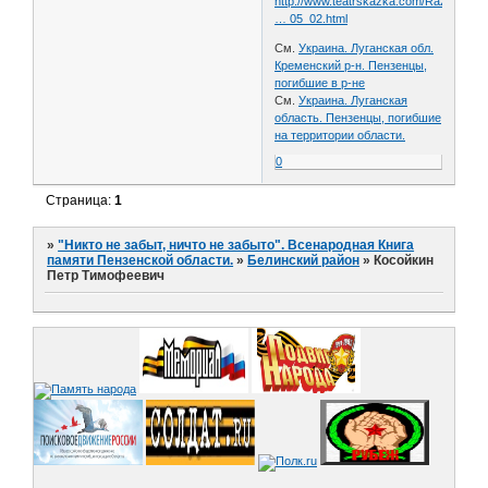
http://www.teatrskazka.com/Raznoe/Pe
… 05_02.html
См.
Украина. Луганская обл.
Кременский р-н. Пензенцы,
погибшие в р-не
См.
Украина. Луганская
область. Пензенцы, погибшие
на территории области.
0
Страница:
1
»
"Никто не забыт, ничто не забыто". Всенародная Книга
памяти Пензенской области.
»
Белинский район
»
Косойкин
Петр Тимофеевич