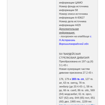
информации ЦАМО
Номер фонда источника
информации 58
Номер описи источника
информации А-83627
Номер дела источника
информации 4429
Дополнительная
информация:
- похоронен на кладбище
с.
Н.Астрахань
Ворошиловградской обл
.
59 ГВАРДЕЙСКАЯ
СТРЕЛКОВАЯ ДИВИЗИЯ
Преобразована из 197 сд (II)
3.1.43 г.
Новая нумерация частям
дивизии присвоена 27.2.43 г.
176, 179 и
183 гв. сп
, 127 гв.
ап, 63 гв. оиптд, 78 гв.
зенбатр (до 20.4.43 г.), 58 гв.
рр, 66 гв. сапб, 86 гв. обс, 569
(64) медсанбат, 61 гв. орхз,
627 (62) атр, 644 (65) пхп, 651
(60) двл, 1965 ппс, 1159 пкг.