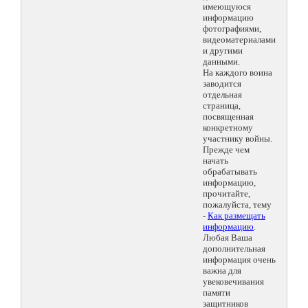
имеющуюся
информацию
фотографиями,
видеоматериалами
и другими
данными.
На каждого воина
заводится
отдельная
страница,
посвященная
конкретному
участнику войны.
Прежде чем
начать
обрабатывать
информацию,
прочитайте,
пожалуйста, тему
-
Как размещать
информацию
.
Любая Ваша
дополнительная
информация очень
важна для
увековечивания
памяти
защитников