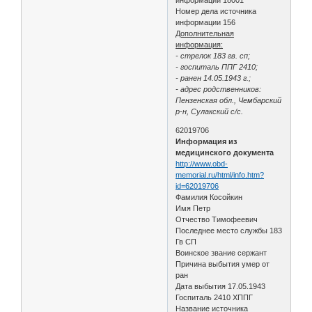
Номер дела источника
информации 156
Дополнительная
информация:
- стрелок 183 гв. сп;
- госпиталь ППГ 2410;
- ранен 14.05.1943 г.;
- адрес родственников:
Пензенская обл., Чембарский
р-н, Сулакский с/с.
62019706
Информация из
медицинского документа
http://www.obd-
memorial.ru/html/info.htm?
id=62019706
Фамилия Косойкин
Имя Петр
Отчество Тимофеевич
Последнее место службы 183
Гв СП
Воинское звание сержант
Причина выбытия умер от
ран
Дата выбытия 17.05.1943
Госпиталь 2410 ХППГ
Название источника