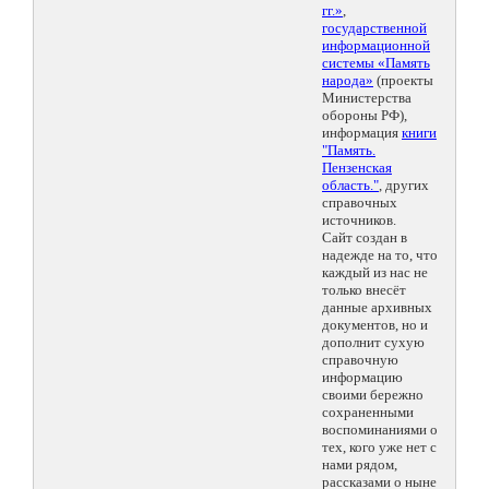
гг.»
,
государственной
информационной
системы «Память
народа»
(проекты
Министерства
обороны РФ),
информация
книги
"Память.
Пензенская
область."
, других
справочных
источников.
Сайт создан в
надежде на то, что
каждый из нас не
только внесёт
данные архивных
документов, но и
дополнит сухую
справочную
информацию
своими бережно
сохраненными
воспоминаниями о
тех, кого уже нет с
нами рядом,
рассказами о ныне