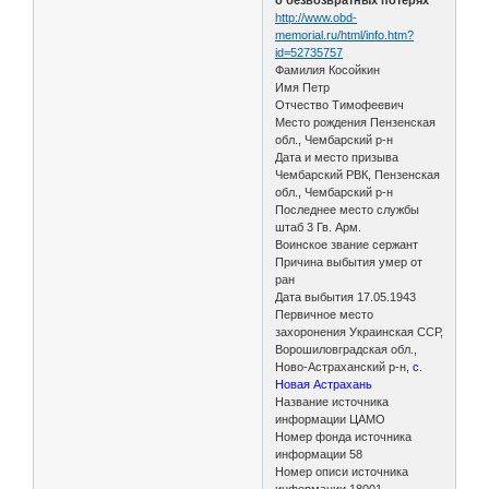
http://www.obd-
memorial.ru/html/info.htm?
id=52735757
Фамилия Косойкин
Имя Петр
Отчество Тимофеевич
Место рождения Пензенская
обл., Чембарский р-н
Дата и место призыва
Чембарский РВК, Пензенская
обл., Чембарский р-н
Последнее место службы
штаб 3 Гв. Арм.
Воинское звание сержант
Причина выбытия умер от
ран
Дата выбытия 17.05.1943
Первичное место
захоронения Украинская ССР,
Ворошиловградская обл.,
Ново-Астраханский р-н,
с.
Новая Астрахань
Название источника
информации ЦАМО
Номер фонда источника
информации 58
Номер описи источника
информации 18001