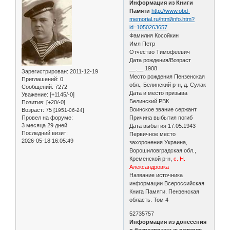
Информация из Книги
Памяти
http://www.obd-
memorial.ru/html/info.htm?
id=1050263657
Фамилия Косойкин
Имя Петр
Отчество Тимофеевич
Дата рождения/Возраст
__.__.1908
Зарегистрирован
: 2011-12-19
Место рождения Пензенская
Приглашений:
0
обл., Белинский р-н, д. Сулак
Сообщений:
7272
Дата и место призыва
Уважение:
[+1145/-0]
Белинский РВК
Позитив:
[+20/-0]
Воинское звание сержант
Возраст:
75
[1951-06-24]
Провел на форуме:
Причина выбытия погиб
3 месяца 29 дней
Дата выбытия 17.05.1943
Последний визит:
Первичное место
2026-05-18 16:05:49
захоронения Украина,
Ворошиловградская обл.,
Кременской р-н,
с. Н.
Александровка
Название источника
информации Всероссийская
Книга Памяти. Пензенская
область. Том 4
52735757
Информация из донесения
о безвозвратных потерях