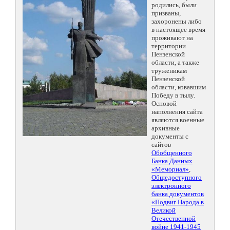
родились, были
призваны,
захоронены либо
в настоящее время
проживают на
территории
Пензенской
области, а также
труженикам
Пензенской
области, ковавшим
Победу в тылу.
Основой
наполнения сайта
являются военные
архивные
документы с
сайтов
Обобщенного
Банка Данных
«Мемориал»
,
Общедоступного
электронного
банка документов
«Подвиг Народа в
Великой
Отечественной
войне 1941-1945