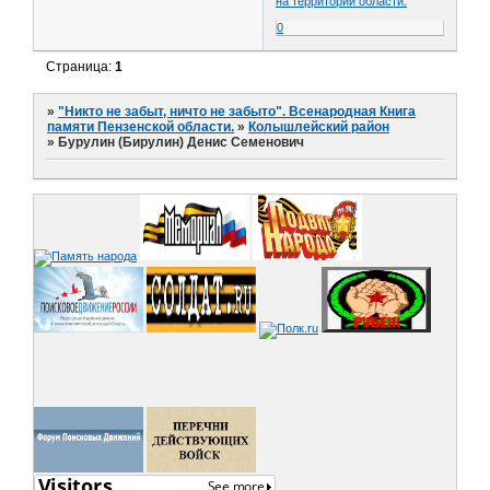
на территории области.
0
Страница:
1
»
"Никто не забыт, ничто не забыто". Всенародная Книга
памяти Пензенской области.
»
Колышлейский район
»
Бурулин (Бирулин) Денис Семенович