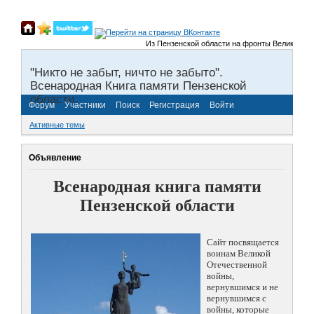
Из Пензенской области на фронты Великой Отече
"Никто не забыт, ничто не забыто".
Всенародная Книга памяти Пензенской
области.
Форум
Участники
Поиск
Регистрация
Войти
Активные темы
Объявление
Всенародная книга памяти
Пензенской области
Сайт посвящается
воинам Великой
Отечественной
войны,
вернувшимся и не
вернувшимся с
войны, которые