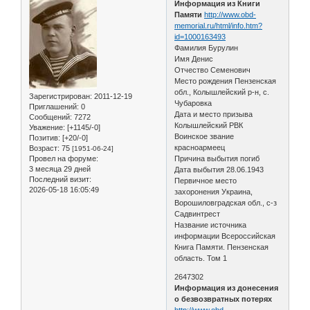
Информация из Книги
Памяти
http://www.obd-
memorial.ru/html/info.htm?
id=1000163493
Фамилия Бурулин
Имя Денис
Отчество Семенович
Место рождения Пензенская
обл., Колышлейский р-н, с.
Зарегистрирован
: 2011-12-19
Чубаровка
Приглашений:
0
Дата и место призыва
Сообщений:
7272
Колышлейский РВК
Уважение:
[+1145/-0]
Воинское звание
Позитив:
[+20/-0]
красноармеец
Возраст:
75
[1951-06-24]
Провел на форуме:
Причина выбытия погиб
3 месяца 29 дней
Дата выбытия 28.06.1943
Последний визит:
Первичное место
2026-05-18 16:05:49
захоронения Украина,
Ворошиловградская обл., с-з
Садвинтрест
Название источника
информации Всероссийская
Книга Памяти. Пензенская
область. Том 1
2647302
Информация из донесения
о безвозвратных потерях
http://www.obd-