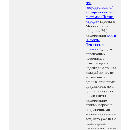
гг.»
,
государственной
информационной
системы «Память
народа»
(проекты
Министерства
обороны РФ),
информация
книги
"Память.
Пензенская
область."
, других
справочных
источников.
Сайт создан в
надежде на то, что
каждый из нас не
только внесёт
данные архивных
документов, но и
дополнит сухую
справочную
информацию
своими бережно
сохраненными
воспоминаниями о
тех, кого уже нет с
нами рядом,
рассказами о ныне