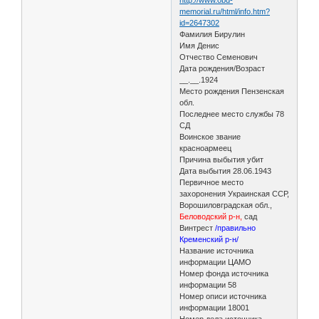
memorial.ru/html/info.htm?
id=2647302
Фамилия Бирулин
Имя Денис
Отчество Семенович
Дата рождения/Возраст
__.__.1924
Место рождения Пензенская
обл.
Последнее место службы 78
СД
Воинское звание
красноармеец
Причина выбытия убит
Дата выбытия 28.06.1943
Первичное место
захоронения Украинская ССР,
Ворошиловградская обл.,
Беловодский р-н,
сад
Винтрест
/правильно
Кременский р-н/
Название источника
информации ЦАМО
Номер фонда источника
информации 58
Номер описи источника
информации 18001
Номер дела источника