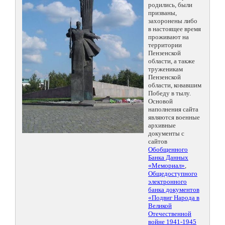
родились, были
призваны,
захоронены либо
в настоящее время
проживают на
территории
Пензенской
области, а также
труженикам
Пензенской
области, ковавшим
Победу в тылу.
Основой
наполнения сайта
являются военные
архивные
документы с
сайтов
Обобщенного
Банка Данных
«Мемориал»
,
Общедоступного
электронного
банка документов
«Подвиг Народа в
Великой
Отечественной
войне 1941-1945