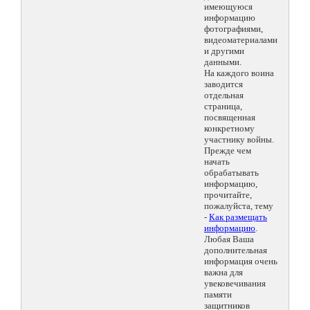
имеющуюся
информацию
фотографиями,
видеоматериалами
и другими
данными.
На каждого воина
заводится
отдельная
страница,
посвященная
конкретному
участнику войны.
Прежде чем
начать
обрабатывать
информацию,
прочитайте,
пожалуйста, тему
-
Как размещать
информацию
.
Любая Ваша
дополнительная
информация очень
важна для
увековечивания
памяти
защитников