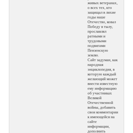
живых ветеранах,
о всех тех, кто
защищал в лихие
годы наше
Отечество, ковал
Победу в тылу,
прославлял
ратными и
трудовыми
подвигами
Пензенскую
землю.
Сайт задуман, как
народная
энциклопедия, в
которую каждый
желающий может
внести известную
ему информацию
об участниках
Великой
Отечественной
войны, добавить
свои комментарии
к имеющейся на
сайте
информации,
дополнить