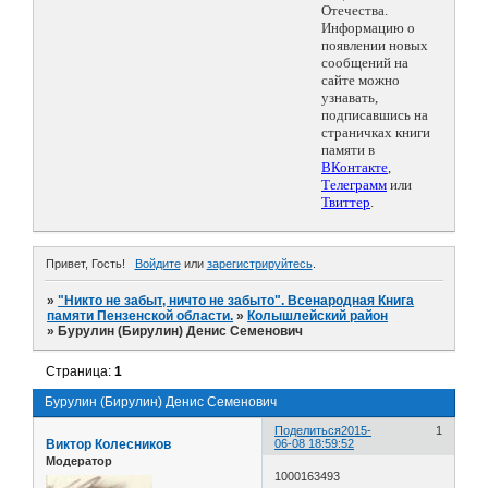
Отечества.
Информацию о
появлении новых
сообщений на
сайте можно
узнавать,
подписавшись на
страничках книги
памяти в
ВКонтакте
,
Телеграмм
или
Твиттер
.
Привет, Гость!
Войдите
или
зарегистрируйтесь
.
»
"Никто не забыт, ничто не забыто". Всенародная Книга
памяти Пензенской области.
»
Колышлейский район
»
Бурулин (Бирулин) Денис Семенович
Страница:
1
Бурулин (Бирулин) Денис Семенович
Поделиться
2015-
1
Виктор Колесников
06-08 18:59:52
Модератор
1000163493