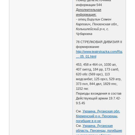
информации 544
Дополнительная
информация:
- отец Бирулин Семен
Карпович, Пензенская обл.,
Колышлейский р-н, с.
Чубаровка
78 СТРЕЛКОВАЯ ДИВИЗИЯ II
формирование
http://www.teatrskazka.com/Raznoe/Pe
… 05_01.html
453, 458 и 464 сп, 1030 ап,
407 оиптд, 184 рр, 173 сапб,
620 обс (569 орс), 113
медсанбат, 125 орхз, 529 атр,
373 пхп, 844 двл, 1829 ппс,
1152 пкг.
Периоды вхождения в состав
Действующей армии 19.7.42-
9.5.45
См.
Украина. Луганская обл.
Кременский р-н. Пензенцы,
погибшие в р-не
См.
Украина. Луганская
область. Пензенцы, погибшие