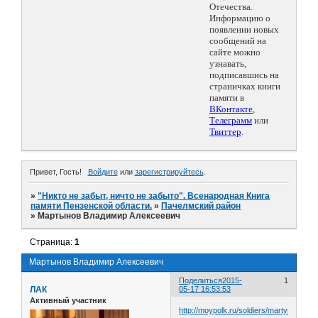
Отечества.
Информацию о
появлении новых
сообщений на
сайте можно
узнавать,
подписавшись на
страничках книги
памяти в
ВКонтакте
,
Телеграмм
или
Твиттер
.
Привет, Гость!
Войдите
или
зарегистрируйтесь
.
»
"Никто не забыт, ничто не забыто". Всенародная Книга
памяти Пензенской области.
»
Пачелмский район
»
Мартынов Владимир Алексеевич
Страница:
1
Мартынов Владимир Алексеевич
Поделиться
2015-
1
ЛАК
05-17 16:53:53
Активный участник
http://moypolk.ru/soldiers/martynov-