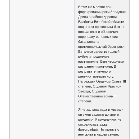
В том же месяце при
форсировании реки Западная
Двина в районе деревни
Балбетча Витебской области
под огнем противника быстро
связал плот и обеспечил
переправу основных сил
батальона на
противоположный берег реки.
Батальон занял выгодный
рубеж и продолжил
наступление. Был несколько
раз ранен и контужен. В
результате тяжелого
ранения потерял ногу.
Награжден Орденом Славы III
степени, Орденом Красной
Звезды, Орденом
Отечественной войны II
степени.
Я не застала деда в живых -
он умер задолго до моего
рождения. К сожалению, не
сохранилось даже
фотографий. Но память о
нем жива в нашей семье.