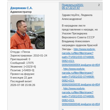
Поделиться
2015-
2
Дворянкин С.А.
05-17 22:27:47
Администратор
Здравствуйте, Людмила
Александровна!
В наградном листе
представление к награде, но
Указом Президиума
Верховного Совета СССР
Владимир Алексеевич
награжден орденом Красной
Звезды -
http://www.podvig-
Откуда:
г.Пенза
naroda.ru/filter/filterimage?
Зарегистрирован
: 2010-01-24
path=TV/001/033-0744808-
Приглашений:
0
0082+013-
Сообщений:
17075
0090/00000004.jpg&amp;id=80455428&
Уважение:
[+1523/-6]
,
http://www.podvig-
Позитив:
[+5483/-0]
naroda.ru/filter/filterimage?
Провел на форуме:
path=TV/001/033-0744808-
9 месяцев 22 дня
0082+013-
Последний визит:
0090/00000035.jpg&amp;id=80456370&
2026-07-08 15:06:26
,
http://www.podvig-
naroda.ru/filter/filterimage?
path=TV/001/033-0744808-
0082+013-
0090/00000046.jpg&amp;id=80456704