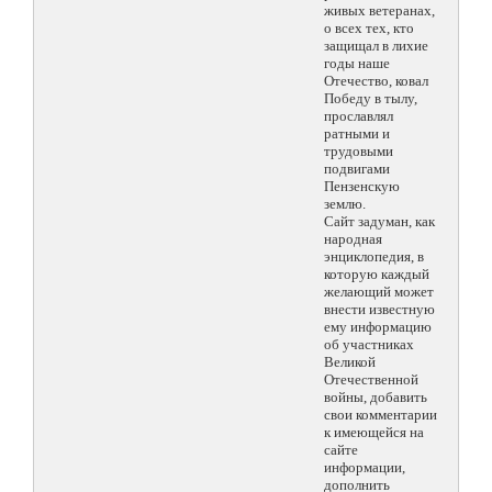
живых ветеранах,
о всех тех, кто
защищал в лихие
годы наше
Отечество, ковал
Победу в тылу,
прославлял
ратными и
трудовыми
подвигами
Пензенскую
землю.
Сайт задуман, как
народная
энциклопедия, в
которую каждый
желающий может
внести известную
ему информацию
об участниках
Великой
Отечественной
войны, добавить
свои комментарии
к имеющейся на
сайте
информации,
дополнить