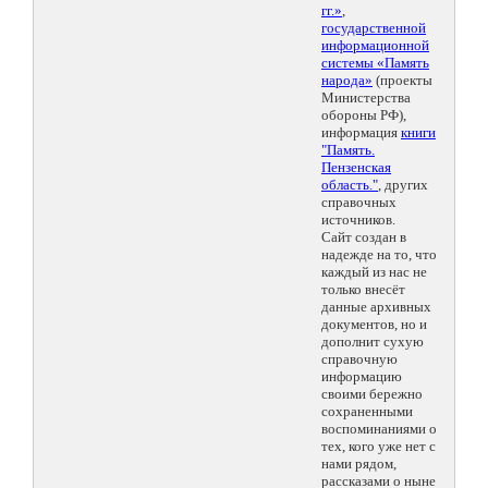
гг.»
,
государственной
информационной
системы «Память
народа»
(проекты
Министерства
обороны РФ),
информация
книги
"Память.
Пензенская
область."
, других
справочных
источников.
Сайт создан в
надежде на то, что
каждый из нас не
только внесёт
данные архивных
документов, но и
дополнит сухую
справочную
информацию
своими бережно
сохраненными
воспоминаниями о
тех, кого уже нет с
нами рядом,
рассказами о ныне