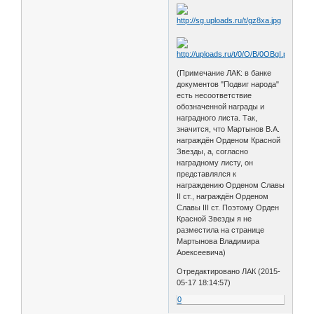
(Примечание ЛАК: в банке
документов "Подвиг народа"
есть несоответствие
обозначенной награды и
наградного листа. Так,
значится, что Мартынов В.А.
награждён Орденом Красной
Звезды, а, согласно
наградному листу, он
представлялся к
награждению Орденом Славы
II ст., награждён Орденом
Славы III ст. Поэтому Орден
Красной Звезды я не
разместила на странице
Мартынова Владимира
Аоексеевича)
Отредактировано ЛАК (2015-
05-17 18:14:57)
0