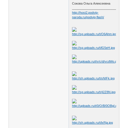
Сокова Ольга Алексеевна
________________________________
http://host2.podvig-
naroda.ru/podvig-flash/