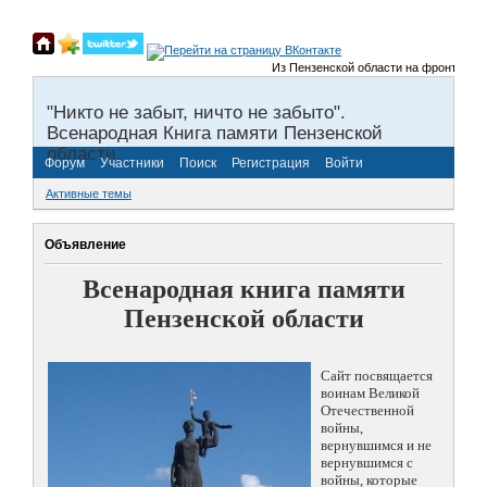
Из Пензенской области на фронты Велик
"Никто не забыт, ничто не забыто".
Всенародная Книга памяти Пензенской
области.
Форум
Участники
Поиск
Регистрация
Войти
Активные темы
Объявление
Всенародная книга памяти
Пензенской области
Сайт посвящается
воинам Великой
Отечественной
войны,
вернувшимся и не
вернувшимся с
войны, которые