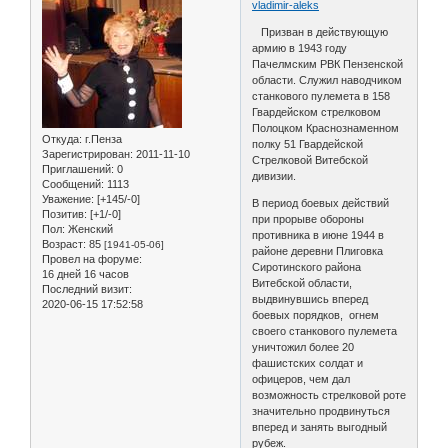
vladimir-aleks
Призван в действующую
армию в 1943 году
Пачелмским РВК Пензенской
области. Служил наводчиком
станкового пулемета в 158
Гвардейском стрелковом
Полоцком Краснознаменном
Откуда:
г.Пенза
полку 51 Гвардейской
Зарегистрирован
: 2011-11-10
Стрелковой Витебской
Приглашений:
0
дивизии.
Сообщений:
1113
Уважение:
[+145/-0]
В период боевых действий
Позитив:
[+1/-0]
при прорыве обороны
Пол:
Женский
противника в июне 1944 в
Возраст:
85
[1941-05-06]
районе деревни Плиговка
Провел на форуме:
Сиротинского района
16 дней 16 часов
Витебской области,
Последний визит:
выдвинувшись вперед
2020-06-15 17:52:58
боевых порядков, огнем
своего станкового пулемета
уничтожил более 20
фашистских солдат и
офицеров, чем дал
возможность стрелковой роте
значительно продвинуться
вперед и занять выгодный
рубеж.