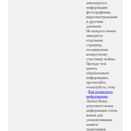
имеющуюся
информацию
фотографиями,
видеоматериалами
и другими
данными.
На каждого воина
заводится
отдельная
страница,
посвященная
конкретному
участнику войны.
Прежде чем
начать
обрабатывать
информацию,
прочитайте,
пожалуйста, тему
-
Как размещать
информацию
.
Любая Ваша
дополнительная
информация очень
важна для
увековечивания
памяти
защитников