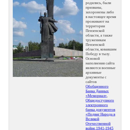
родились, были
призваны,
захоронены либо
в настоящее время
проживают на
территории
Пензенской
области, а также
труженикам
Пензенской
области, ковавшим
Победу в тылу.
Основой
наполнения сайта
являются военные
архивные
документы с
сайтов
Обобщенного
Банка Данных
«Мемориал»
,
Общедоступного
электронного
банка документов
«Подвиг Народа в
Великой
Отечественной
войне 1941-1945