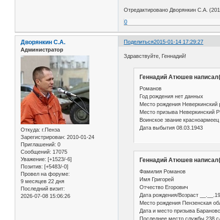
Отредактировано Дворянкин С.А. (2015
0
Дворянкин С.А.
Поделиться
2015-01-14 17:29:27
Администратор
Здравствуйте, Геннадий!
Геннадий Атюшев написал(
Романов
Год рождения нет данных
Место рождения Неверкинский 
Место призыва Неверкинский 
Воинское звание красноармеец
Дата выбытия 08.03.1943
Откуда:
г.Пенза
Зарегистрирован
: 2010-01-24
Приглашений:
0
Сообщений:
17075
Уважение:
[+1523/-6]
Геннадий Атюшев написал(
Позитив:
[+5483/-0]
Фамилия Романов
Провел на форуме:
Имя Григорей
9 месяцев 22 дня
Отчество Егорович
Последний визит:
Дата рождения/Возраст __.__.1
2026-07-08 15:06:26
Место рождения Пензенская обл
Дата и место призыва Барановс
Последнее место службы 238 с