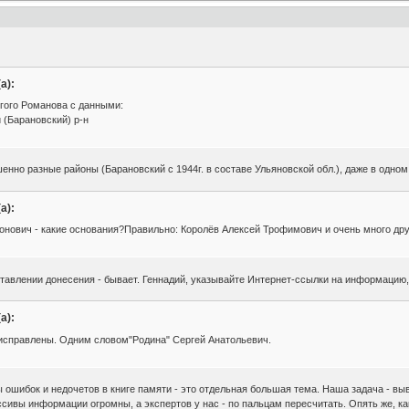
а):
гого Романова с данными:
 (Барановский) р-н
енно разные районы (Барановский с 1944г. в составе Ульяновской обл.), даже в одно
а):
нович - какие основания?Правильно: Королёв Алексей Трофимович и очень много дру
ставлении донесения - бывает. Геннадий, указывайте Интернет-ссылки на информацию,
а):
 исправлены. Одним словом"Родина" Сергей Анатольевич.
ы ошибок и недочетов в книге памяти - это отдельная большая тема. Наша задача - выв
сивы информации огромны, а экспертов у нас - по пальцам пересчитать. Опять же, ка