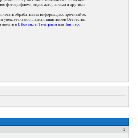
цию фотографиями, видеоматериалами и другими
ем начать обрабатывать информацию, прочитайте,
я увековечивания памяти защитников Отечества.
и памяти в
ВКонтакте
,
Телеграмм
или
Твиттер
.
1