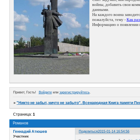
войны, добавить свои ко
данными.
На каждого воина заводит
пожалуйста, тему -
Как ра
Информацию о появлении н
Привет, Гость!
Войдите
или
зарегистрируйтесь
.
»
"Никто не забыт, ничто не забыто". Всенародная Книга памяти Пе
Страница:
1
Романов
Геннадий Атюшев
Поделиться
2015-01-14 16:54:56
Участник