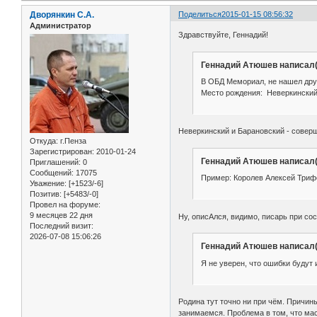
Дворянкин С.А.
Поделиться
2015-01-15 08:56:32
Администратор
Здравствуйте, Геннадий!
Геннадий Атюшев написал(
В ОБД Мемориал, не нашел дру
Место рождения: Неверкинский
Неверкинский и Барановский - соверш
Откуда:
г.Пенза
Зарегистрирован
: 2010-01-24
Геннадий Атюшев написал(
Приглашений:
0
Сообщений:
17075
Пример: Королев Алексей Трифо
Уважение:
[+1523/-6]
Позитив:
[+5483/-0]
Провел на форуме:
9 месяцев 22 дня
Ну, описАлся, видимо, писарь при со
Последний визит:
2026-07-08 15:06:26
Геннадий Атюшев написал(
Я не уверен, что ошибки будут
Родина тут точно ни при чём. Причин
занимаемся. Проблема в том, что мас