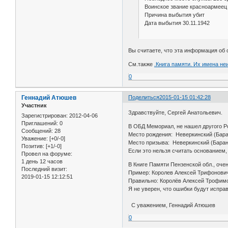
Воинское звание красноармеец
Причина выбытия убит
Дата выбытия 30.11.1942
Вы считаете, что эта информация об 
См.также
.Книга памяти. Их имена не
0
Геннадий Атюшев
Поделиться
2015-01-15 01:42:28
Участник
Здравствуйте, Сергей Анатольевич.
Зарегистрирован
: 2012-04-06
Приглашений:
0
В ОБД Мемориал, не нашел другого Р
Сообщений:
28
Место рождения: Неверкинский (Бара
Уважение:
[+0/-0]
Место призыва: Неверкинский (Баран
Позитив:
[+1/-0]
Если это нельзя считать основанием,
Провел на форуме:
1 день 12 часов
В Книге Памяти Пензенской обл., очен
Последний визит:
Пример: Королев Алексей Трифонович
2019-01-15 12:12:51
Правильно: Королёв Алексей Трофимо
Я не уверен, что ошибки будут испр
С уважением, Геннадий Атюшев
0