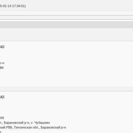
-01-14 17:34:01)
а):
р-н
РВК
а):
909
., Барановский р-н, с. Чубашево
кий РВК, Пензенская обл., Барановский р-н
д