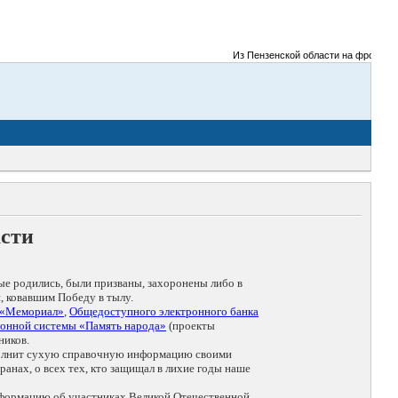
Из Пензенской области на фронты Вели
асти
ые родились, были призваны, захоронены либо в
, ковавшим Победу в тылу.
 «Мемориал»
,
Общедоступного электронного банка
онной системы «Память народа»
(проекты
ников.
дополнит сухую справочную информацию своими
анах, о всех тех, кто защищал в лихие годы наше
нформацию об участниках Великой Отечественной