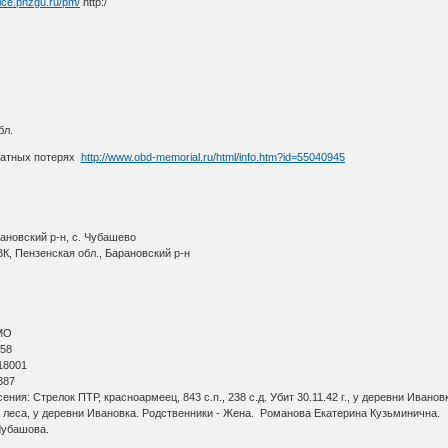
alice.pnzgu.ru/pm/
http:/
бл.
ратных потерях
http://www.obd-memorial.ru/html/info.htm?id=55040945
ановский р-н, с. Чубашево
К, Пензенская обл., Барановский р-н
МО
 58
18001
387
ия: Стрелок ПТР, красноармеец, 843 с.п., 238 с.д. Убит 30.11.42 г., у деревни Иванов
 леса, у деревни Ивановка. Родственники - Жена. Романова Екатерина Кузьминична.
.Чубашова.