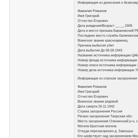
Информация из донесения о безвозв
Фамилия Романов
Имя Григорий
Отчество Егорович
Дата рождения/Возраст __.__.1909
Дата и место призыва Барановский РВ
Последнее место службы Калинински
Воинское звание красноармеец
Причина выбытия убит
Дата выбытия До 06.09.1943
Название источника информации ЦА
Номер фонда источника информации
Номер описи источника информации 
Номер дела источника информации 7
Информация из списков захоронени
Фамилия Романов
Имя Григорий
Отчество Егорович
Воинское звание рядовой
Дата смерти 26.11.1942
Страна захоронения Россия
Регион захоронения Тверская обл.
Место захоронения Оленинский р-н, 
Могила Братская могила
Откуда перезахоронен д. Замошье
Кто шефствует над захоронением Мо