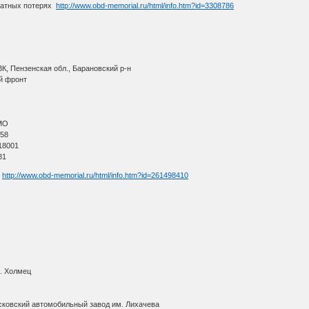
ратных потерях
http://www.obd-memorial.ru/html/info.htm?id=3308786
К, Пензенская обл., Барановский р-н
й фронт
МО
 58
18001
81
я
http://www.obd-memorial.ru/html/info.htm?id=261498410
с. Холмец
сковский автомобильный завод им. Лихачева