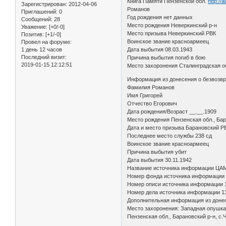
Книга Памяти Пензенской обл.
http://
Зарегистрирован
: 2012-04-06
Романов
Приглашений:
0
Год рождения нет данных
Сообщений:
28
Место рождения Неверкинский р-н
Уважение:
[+0/-0]
Место призыва Неверкинский РВК
Позитив:
[+1/-0]
Воинское звание красноармеец
Провел на форуме:
1 день 12 часов
Дата выбытия 08.03.1943
Последний визит:
Причина выбытия погиб в бою
2019-01-15 12:12:51
Место захоронения Сталинградская о
Информация из донесения о безвозв
Фамилия Романов
Имя Григорей
Отчество Егорович
Дата рождения/Возраст __.__.1909
Место рождения Пензенская обл., Бар
Дата и место призыва Барановский РВ
Последнее место службы 238 сд
Воинское звание красноармеец
Причина выбытия убит
Дата выбытия 30.11.1942
Название источника информации ЦА
Номер фонда источника информации
Номер описи источника информации 
Номер дела источника информации 1
Дополнительная информация из донесен
Место захоронения: Западная опушка
Пензенская обл., Барановский р-н, с