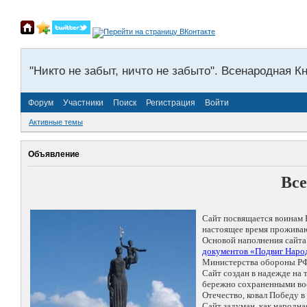
"Никто не забыт, ничто не забыто". Всенародная К
Форум
Участники
Поиск
Регистрация
Войти
Активные темы
Объявление
Все
Сайт посвящается воинам 
настоящее время проживаю
Основой наполнения сайта
документов «Подвиг Народ
Министерства обороны РФ
Сайт создан в надежде на
бережно сохраненными восп
Отечество, ковал Победу 
Сайт задуман, как народн