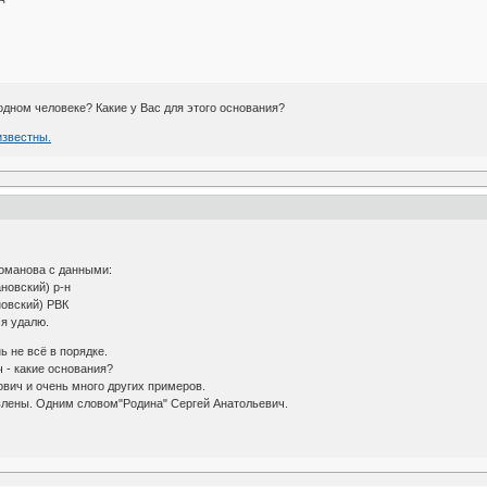
одном человеке? Какие у Вас для этого основания?
известны.
оманова с данными:
новский) р-н
овский) РВК
 я удалю.
ь не всё в порядке.
 - какие основания?
вич и очень много других примеров.
авлены. Одним словом"Родина" Сергей Анатольевич.