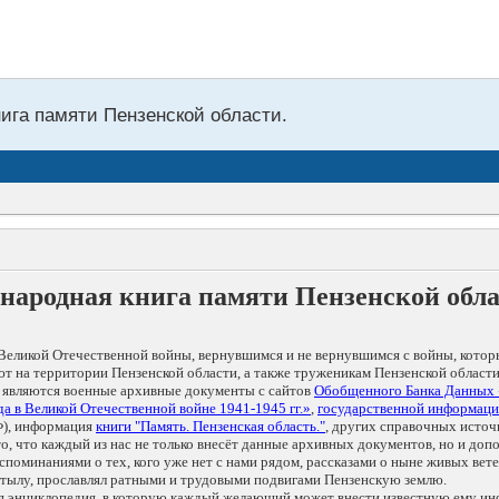
нига памяти Пензенской области.
народная книга памяти Пензенской обл
Великой Отечественной войны, вернувшимся и не вернувшимся с войны, котор
т на территории Пензенской области, а также труженикам Пензенской области
 являются военные архивные документы с сайтов
Обобщенного Банка Данных
а в Великой Отечественной войне 1941-1945 гг.»
,
государственной информаци
), информация
книги "Память. Пензенская область."
, других справочных источ
 то, что каждый из нас не только внесёт данные архивных документов, но и 
оминаниями о тех, кого уже нет с нами рядом, рассказами о ныне живых ветер
в тылу, прославлял ратными и трудовыми подвигами Пензенскую землю.
ая энциклопедия, в которую каждый желающий может внести известную ему и