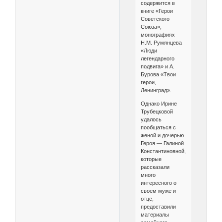
содержится в
книге «Герои
Советского
Союза»,
монографиях
Н.М. Румянцева
«Люди
легендарного
подвига» и А.
Бурова «Твои
герои,
Ленинград».
Однако Ирине
Трубецковой
удалось
пообщаться с
женой и дочерью
Героя — Галиной
Константиновной,
которые
рассказали
много
интересного о
своем муже и
отце,
предоставили
материалы