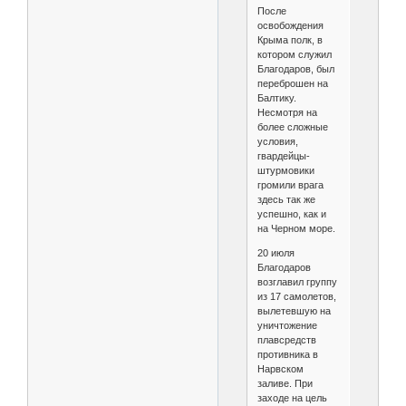
После
освобождения
Крыма полк, в
котором служил
Благодаров, был
переброшен на
Балтику.
Несмотря на
более сложные
условия,
гвардейцы-
штурмовики
громили врага
здесь так же
успешно, как и
на Черном море.
20 июля
Благодаров
возглавил группу
из 17 самолетов,
вылетевшую на
уничтожение
плавсредств
противника в
Нарвском
заливе. При
заходе на цель