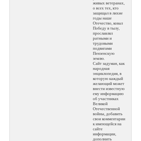
живых ветеранах,
о всех тех, кто
защищал в лихие
годы наше
Отечество, ковал
Победу в тылу,
прославлял
ратными и
трудовыми
подвигами
Пензенскую
землю.
Сайт задуман, как
народная
энциклопедия, в
которую каждый
желающий может
внести известную
ему информацию
об участниках
Великой
Отечественной
войны, добавить
свои комментарии
к имеющейся на
сайте
информации,
дополнить