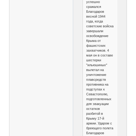
успешно
сражался
Благодаров
весной 1944
года, когда
советские войска
завершали
освобождение
Крыма от
фашистских
захватчиков. 4
мая он в составе
шестерки
"ильюшиных"
вылетал на
уничтожение
плавсредств
противника на
подступах к
Севастополю,
подготовленных
для эвакуации
остатков
разбитой в
Крыму 17-й
армии. Ударом с
бреющего полета
Благодаров