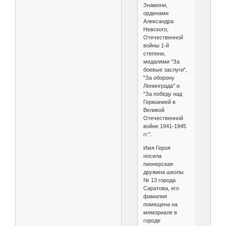
Знамени,
орденами
Александра
Невского,
Отечественной
войны 1-й
степени,
медалями "За
боевые заслуги",
"За оборону
Ленинграда" и
"За победу над
Германией в
Великой
Отечественной
войне 1941-1945
гг.".
Имя Героя
носила
пионерская
дружина школы
№ 13 города
Саратова, его
фамилия
помещена на
мемориале в
городе