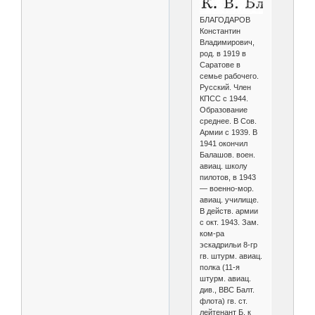
БЛАГОДАРОВ
Константин
Владимирович,
род. в 1919 в
Саратове в
семье рабочего.
Русский. Член
КПСС с 1944.
Образование
среднее. В Сов.
Армии с 1939. В
1941 окончил
Балашов. воен.
авиац. школу
пилотов, в 1943
— военно-мор.
авиац. училище.
В действ. армии
с окт. 1943. Зам.
ком-ра
эскадрильи 8-гр
гв. штурм. авиац.
полка (11-я
штурм. авиац.
див., ВВС Балт.
флота) гв. ст.
лейтенант Б. к