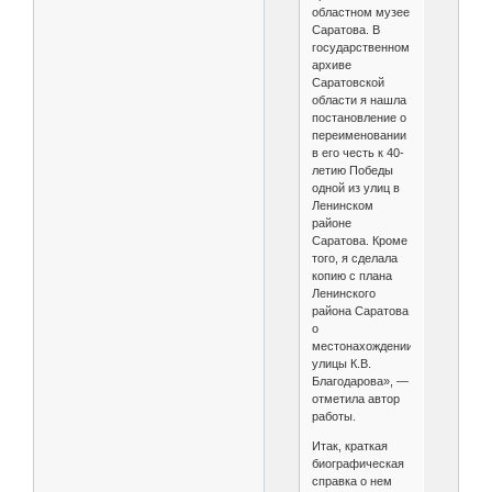
областном музее
Саратова. В
государственном
архиве
Саратовской
области я нашла
постановление о
переименовании
в его честь к 40-
летию Победы
одной из улиц в
Ленинском
районе
Саратова. Кроме
того, я сделала
копию с плана
Ленинского
района Саратова
о
местонахождении
улицы К.В.
Благодарова», —
отметила автор
работы.
Итак, краткая
биографическая
справка о нем