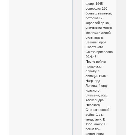
февр. 1945
совершил 130
боевых вылетов,
потопил 17
кораблей пр-ка,
уничтожил много
техники и живой
силы врага.
Звание Героя
Советского
Союза присвоено
20.4.45.
После войны
продолжал
службу в
авиации ВМФ.
Нагр. орд.
Ленина, 4 орд.
Красного
Знамени, орд.
Александра
Невского,
Отечественной
войны 1 ст.,
медалями. В
1951 майор Б.
погиб при
исполнении