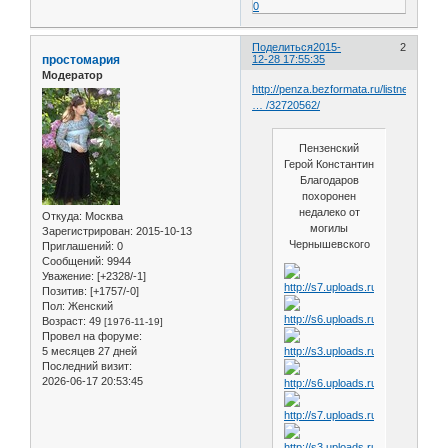
0
Поделиться
2015-
2
простомария
12-28 17:55:35
Модератор
http://penza.bezformata.ru/listnews/pen
… /32720562/
Пензенский
Герой Константин
Благодаров
похоронен
недалеко от
Откуда:
Москва
могилы
Зарегистрирован
: 2015-10-13
Чернышевского
Приглашений:
0
Сообщений:
9944
Уважение:
[+2328/-1]
Позитив:
[+1757/-0]
Пол:
Женский
Возраст:
49
[1976-11-19]
Провел на форуме:
5 месяцев 27 дней
Последний визит:
2026-06-17 20:53:45