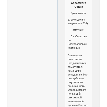
Советского
Союза
Даты указов
1. 20.04.1945 (
медаль № 4333)
Памятники
В г. Саратове
на
Воскресенском
кладбище
Благодаров
Константин
Владимирович -
заместитель
командира
эскадрильи 8-го
гвардейского
штурмового
авиационного
Феодосийского
полка 11-й
штурмовой
авиационной
дивизии Военно-