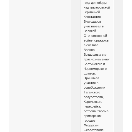
года до победы
над гитлеровской
Германией
Константин
Благодаров
участвовал в
Великой
Отечественной
войне, сражаясь
в составе
Военно-
Воздушных сил
Краснознаменного
Балтийского и
Черноморского
флотов.
Принимал
участие в
освобождении
Таганского
полуострова,
Карельского
перешейка,
острова Сарема,
приморских
городов
Феодосии,
Севастополя,