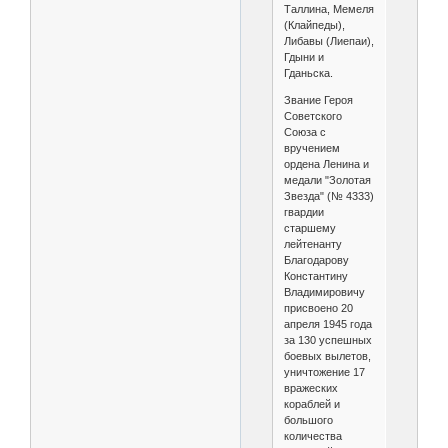
Таллина, Мемеля
(Клайпеды),
Либавы (Лиепаи),
Гдыни и
Гданьска.
Звание Героя
Советского
Союза с
вручением
ордена Ленина и
медали "Золотая
Звезда" (№ 4333)
гвардии
старшему
лейтенанту
Благодарову
Константину
Владимировичу
присвоено 20
апреля 1945 года
за 130 успешных
боевых вылетов,
уничтожение 17
вражеских
кораблей и
большого
количества