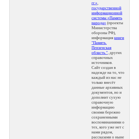
гг.»
,
государственной
информационной
системы «Память
народа»
(проекты
Министерства
обороны РФ),
информация
книги
"Память.
Пензенская
область."
, других
справочных
источников.
Сайт создан в
надежде на то, что
каждый из нас не
только внесёт
данные архивных
документов, но и
дополнит сухую
справочную
информацию
своими бережно
сохраненными
воспоминаниями о
тех, кого уже нет с
нами рядом,
рассказами о ныне