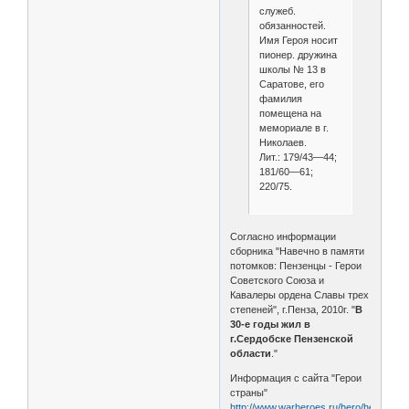
служеб.
обязанностей.
Имя Героя носит
пионер. дружина
школы № 13 в
Саратове, его
фамилия
помещена на
мемориале в г.
Николаев.
Лит.: 179/43—44;
181/60—61;
220/75.
Согласно информации
сборника "Навечно в памяти
потомков: Пензенцы - Герои
Советского Союза и
Кавалеры ордена Славы трех
степеней", г.Пенза, 2010г. "
В
30-е годы жил в
г.Сердобске Пензенской
области
."
Информация с сайта "Герои
страны"
http://www.warheroes.ru/hero/hero.asp?