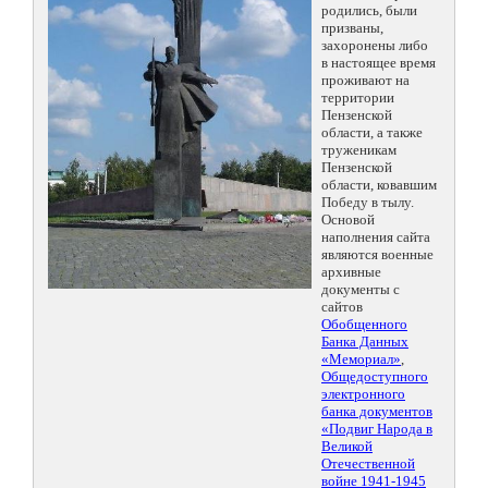
родились, были
призваны,
захоронены либо
в настоящее время
проживают на
территории
Пензенской
области, а также
труженикам
Пензенской
области, ковавшим
Победу в тылу.
Основой
наполнения сайта
являются военные
архивные
документы с
сайтов
Обобщенного
Банка Данных
«Мемориал»
,
Общедоступного
электронного
банка документов
«Подвиг Народа в
Великой
Отечественной
войне 1941-1945