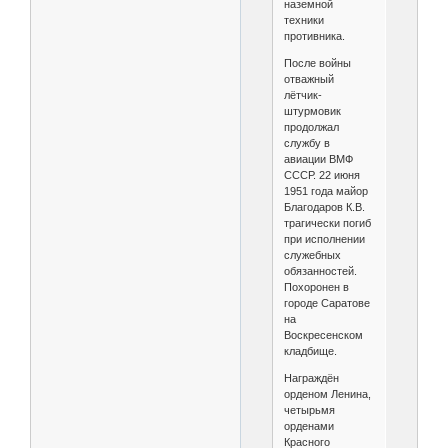
наземной
техники
противника.
После войны
отважный
лётчик-
штурмовик
продолжал
службу в
авиации ВМФ
СССР. 22 июня
1951 года майор
Благодаров К.В.
трагически погиб
при исполнении
служебных
обязанностей.
Похоронен в
городе Саратове
на
Воскресенском
кладбище.
Награждён
орденом Ленина,
четырьмя
орденами
Красного