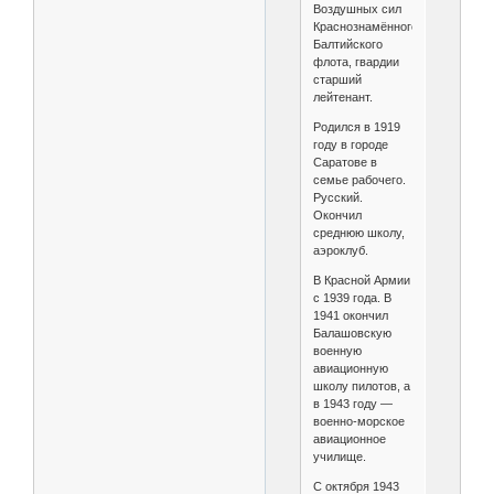
Воздушных сил
Краснознамённого
Балтийского
флота, гвардии
старший
лейтенант.
Родился в 1919
году в городе
Саратове в
семье рабочего.
Русский.
Окончил
среднюю школу,
аэроклуб.
В Красной Армии
с 1939 года. В
1941 окончил
Балашовскую
военную
авиационную
школу пилотов, а
в 1943 году —
военно-морское
авиационное
училище.
С октября 1943