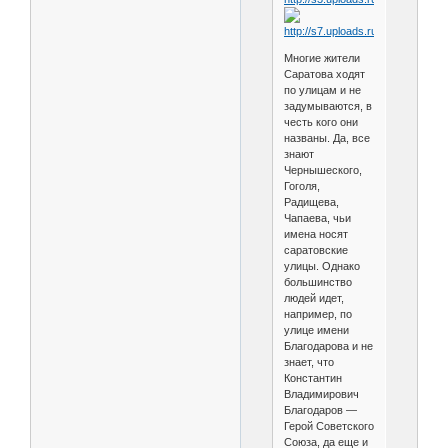
Многие жители
Саратова ходят
по улицам и не
задумываются, в
честь кого они
названы. Да, все
знают
Чернышеского,
Гоголя,
Радищева,
Чапаева, чьи
имена носят
саратовские
улицы. Однако
большинство
людей идет,
например, по
улице имени
Благодарова и не
знает, что
Константин
Владимирович
Благодаров —
Герой Советского
Союза, да еще и