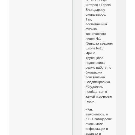
летия Победы
интерес к Герою
Благодарову
снова вырос.
Так,
воспитанница
физико-
технического
лицея №1
(бывшая средняя
школа №13)
Ирина
Трубецкова
подготовила
целую работу по
биографии
Константина
Владимировича.
Ей удалось
пообщаться с
женой и дочерью
Героя.
«Как
выяснилось, о
К.В. Благодарове
очень мало
информации в
архивах и