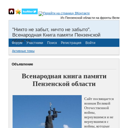
Из Пензенской области на фронты Великой Отечест
"Никто не забыт, ничто не забыто".
Всенародная Книга памяти Пензенской
области.
Форум
Участники
Поиск
Регистрация
Войти
Активные темы
Объявление
Всенародная книга памяти
Пензенской области
Сайт посвящается
воинам Великой
Отечественной
войны,
вернувшимся и не
вернувшимся с
войны, которые