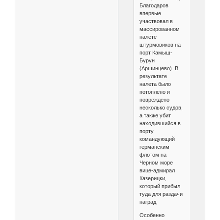
Благодаров
впервые
участвовал в
массированном
налете
штурмовиков на
порт Камыш-
Бурун
(Аршинцево). В
результате
налета было
потоплено и
повреждено
несколько судов,
а также убит
находившийся в
порту
командующий
германским
флотом на
Черном море
вице-адмирал
Казерицки,
который прибыл
туда для раздачи
наград.
Особенно