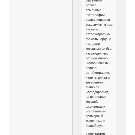
семейного
архива:
семейные
фотографии,
сохранившиеся
документы, в том
числе его
автобиографию,
грамоты, ордена
и медали,
которыми он был
награжден, его
летную книжку.
Особо ценными
явилась
автобиография,
напечатанная и
заверенная
лично К.В.
Благодаровым,
на основании
которой
школьница и
составила его
примерный
жизненный и
боевой путь:
«Константин