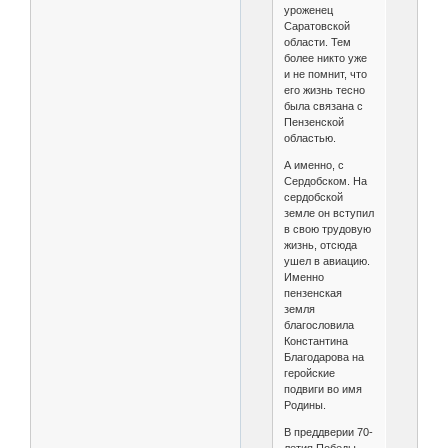
уроженец
Саратовской
области. Тем
более никто уже
и не помнит, что
его жизнь тесно
была связана с
Пензенской
областью.
А именно, с
Сердобском. На
сердобской
земле он вступил
в свою трудовую
жизнь, отсюда
ушел в авиацию.
Именно
пензенская
земля
благословила
Константина
Благодарова на
геройские
подвиги во имя
Родины.
В преддверии 70-