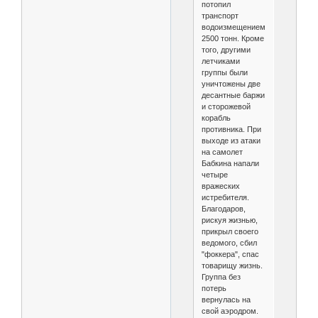
потопил
транспорт
водоизмещением
2500 тонн. Кроме
того, другими
летчиками
группы были
уничтожены две
десантные баржи
и сторожевой
корабль
противника. При
выходе из атаки
на самолет
Бабкина напали
четыре
вражеских
истребителя.
Благодаров,
рискуя жизнью,
прикрыл своего
ведомого, сбил
"фоккера", спас
товарищу жизнь.
Группа без
потерь
вернулась на
свой аэродром.