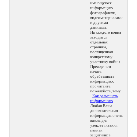
имеющуюся
информацию
фотографиями,
видеоматериалами
и другими
данными.
На каждого воина
заводится
отдельная
страница,
посвященная
конкретному
участнику войны.
Прежде чем
начать
обрабатывать
информацию,
прочитайте,
пожалуйста, тему
-
Как размещать
информацию
.
Любая Ваша
дополнительная
информация очень
важна для
увековечивания
памяти
защитников