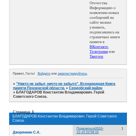
Отечества.
Информацию о
появлении новых
сообщений на
сайте можно
узнавать,
подписавшись на
страничках книги
памяти в
ВКонтакте
,
Телеграмм
или
Твиттер
.
Привет, Гость!
Войдите
или
зарегистрируйтесь
.
»
"Никто не забыт, ничто не забыто". Всенародная Книга
памяти Пензенской области.
»
Сердобский район
»
БЛАГОДАРОВ Константин Владимирович. Герой
Советского Союза.
Страница:
1
БЛАГОДАРОВ Константин Владимирович. Герой Советского
Союза.
Поделиться
2010-
1
Дворянкин С.А.
12-23 22:59:15