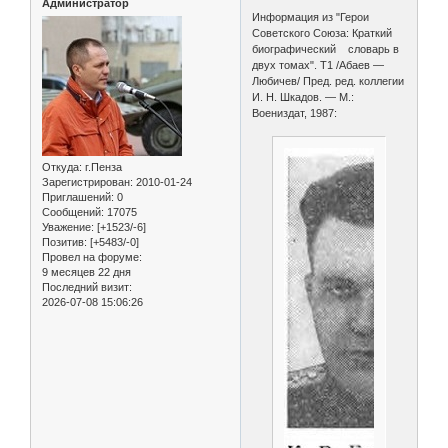
Администратор
Информация из "Герои
Советского Союза: Краткий
биографический словарь в
двух томах". Т1 /Абаев —
Любичев/ Пред. ред. коллегии
И. Н. Шкадов. — М.:
Воениздат, 1987:
Откуда:
г.Пенза
Зарегистрирован
: 2010-01-24
Приглашений:
0
Сообщений:
17075
Уважение:
[+1523/-6]
Позитив:
[+5483/-0]
Провел на форуме:
9 месяцев 22 дня
Последний визит:
2026-07-08 15:06:26