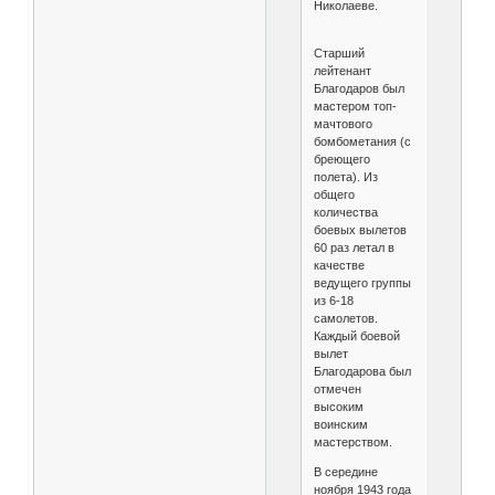
Николаеве.
Старший
лейтенант
Благодаров был
мастером топ-
мачтового
бомбометания (с
бреющего
полета). Из
общего
количества
боевых вылетов
60 раз летал в
качестве
ведущего группы
из 6-18
самолетов.
Каждый боевой
вылет
Благодарова был
отмечен
высоким
воинским
мастерством.
В середине
ноября 1943 года