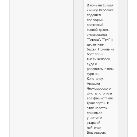
В ночь на 10 мая
к мысу Херсонес
подошел
последний
вражеский
конвой-дизель-
электроходы
"Тотила", "Тея" и
десантные
баржи. Приняв на
борт по 5-6
тысяч человек,
суда с
рассветом взяли
курс на
Констанцу.
Авиация
Черноморского
флота потопила
все фашистские
транспорты. В
этих налетах
принимал
участие и
старший
лейтенант
Благодаров.