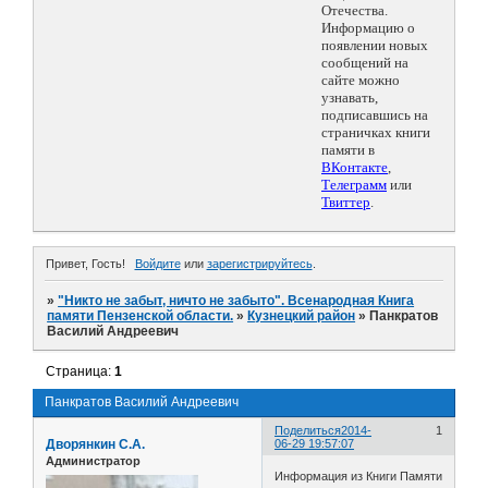
Отечества.
Информацию о
появлении новых
сообщений на
сайте можно
узнавать,
подписавшись на
страничках книги
памяти в
ВКонтакте
,
Телеграмм
или
Твиттер
.
Привет, Гость!
Войдите
или
зарегистрируйтесь
.
»
"Никто не забыт, ничто не забыто". Всенародная Книга
памяти Пензенской области.
»
Кузнецкий район
»
Панкратов
Василий Андреевич
Страница:
1
Панкратов Василий Андреевич
Поделиться
2014-
1
Дворянкин С.А.
06-29 19:57:07
Администратор
Информация из Книги Памяти