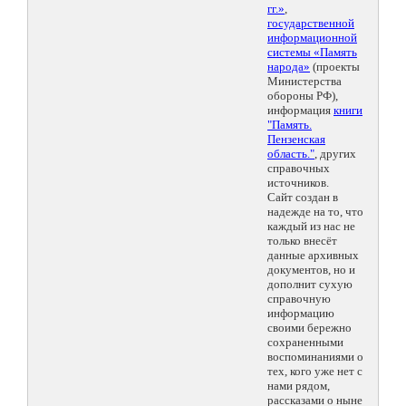
гг.»
,
государственной
информационной
системы «Память
народа»
(проекты
Министерства
обороны РФ),
информация
книги
"Память.
Пензенская
область."
, других
справочных
источников.
Сайт создан в
надежде на то, что
каждый из нас не
только внесёт
данные архивных
документов, но и
дополнит сухую
справочную
информацию
своими бережно
сохраненными
воспоминаниями о
тех, кого уже нет с
нами рядом,
рассказами о ныне