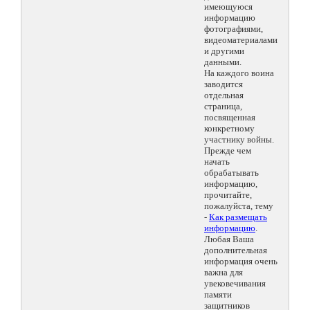
имеющуюся
информацию
фотографиями,
видеоматериалами
и другими
данными.
На каждого воина
заводится
отдельная
страница,
посвященная
конкретному
участнику войны.
Прежде чем
начать
обрабатывать
информацию,
прочитайте,
пожалуйста, тему
-
Как размещать
информацию
.
Любая Ваша
дополнительная
информация очень
важна для
увековечивания
памяти
защитников