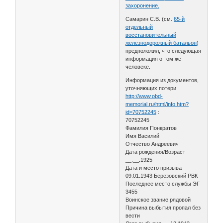
захоронение.
Самарин С.В. (см.
65-й
отдельный
восстановительный
железнодорожный батальон
)
предположил, что следующая
информация о том же
человеке.
Информация из документов,
уточняющих потери
http://www.obd-
memorial.ru/html/info.htm?
id=70752245
:
70752245
Фамилия Понкратов
Имя Василий
Отчество Андреевич
Дата рождения/Возраст
__.__.1925
Дата и место призыва
09.01.1943 Березовский РВК
Последнее место службы ЭГ
3455
Воинское звание рядовой
Причина выбытия пропал без
вести