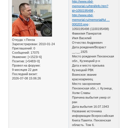
http://www.obd-
memorial.ru/html/info.htm?
id=1050195498
,
http://www.obd-
memorial.ru/memorial/ful …
000203.png
:
1050195498 (1100195498)
Фамилия Панкратов
Имя Василий
Откуда:
г.Пенза
Отчество Андреевич
Зарегистрирован
: 2010-01-24
Дата рождения/Возраст
Приглашений:
0
__.__.1925
Сообщений:
17075
Место рождения Пензенская
Уважение:
[+1523/-6]
обл., Кузнецкий р-н
Позитив:
[+5483/-0]
Провел на форуме:
Дата и место призыва
9 месяцев 22 дня
Кузнецкий РВК
Последний визит:
Воинское звание
2026-07-08 15:06:26
красноармеец
Место захоронения
Пензенская обл., г. Кузнецк,
Холм Славы
Причина выбытия умер от
ран
Дата выбытия 16.07.1943
Название источника
информации Всероссийская
Книга Памяти. Пензенская
область. Том 6.