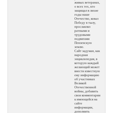
живых ветеранах,
о всех тех, кто
защищал в лихие
годы наше
Отечество, ковал
Победу в тылу,
прославлял
ратными и
трудовыми
подвигами
Пензенскую
землю.
Сайт задуман, как
народная
энциклопедия, в
которую каждый
желающий может
внести известную
ему информацию
об участниках
Великой
Отечественной
войны, добавить
свои комментарии
к имеющейся на
сайте
информации,
дополнить