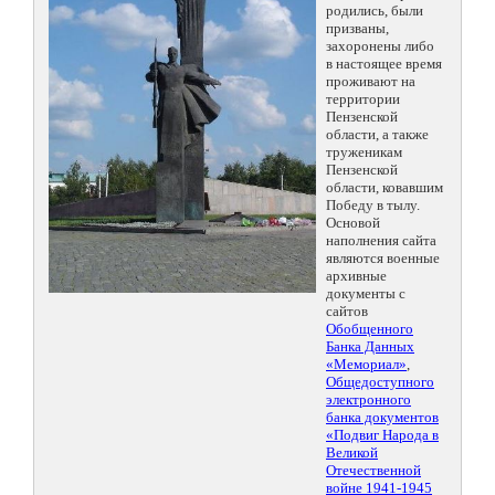
родились, были
призваны,
захоронены либо
в настоящее время
проживают на
территории
Пензенской
области, а также
труженикам
Пензенской
области, ковавшим
Победу в тылу.
Основой
наполнения сайта
являются военные
архивные
документы с
сайтов
Обобщенного
Банка Данных
«Мемориал»
,
Общедоступного
электронного
банка документов
«Подвиг Народа в
Великой
Отечественной
войне 1941-1945