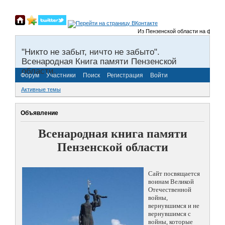
Из Пензенской области на фронты 
"Никто не забыт, ничто не забыто".
Всенародная Книга памяти Пензенской
области.
Форум
Участники
Поиск
Регистрация
Войти
Активные темы
Объявление
Всенародная книга памяти
Пензенской области
Сайт посвящается
воинам Великой
Отечественной
войны,
вернувшимся и не
вернувшимся с
войны, которые