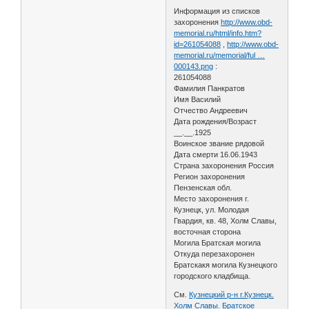
Информация из списков
захоронения
http://www.obd-
memorial.ru/html/info.htm?
id=261054088
,
http://www.obd-
memorial.ru/memorial/ful …
000143.png
:
261054088
Фамилия Панкратов
Имя Василий
Отчество Андреевич
Дата рождения/Возраст
__.__.1925
Воинское звание рядовой
Дата смерти 16.06.1943
Страна захоронения Россия
Регион захоронения
Пензенская обл.
Место захоронения г.
Кузнецк, ул. Молодая
Гвардия, кв. 48, Холм Славы,
восточная сторона
Могила Братская могила
Откуда перезахоронен
Братскакя могила Кузнецкого
городского кладбища.
См.
Кузнецкий р-н г.Кузнецк.
Холм Славы. Братское