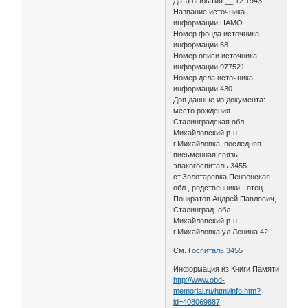
Дата выбытия __.12.1943
Название источника
информации ЦАМО
Номер фонда источника
информации 58
Номер описи источника
информации 977521
Номер дела источника
информации 430.
Доп.данные из документа:
место рождения
Сталинградская обл.
Михайловский р-н
г.Михайловка, последняя
письменная связь -
эвакогоспиталь 3455
ст.Золотаревка Пензенская
обл., родственники - отец
Понкратов Андрей Павлович,
Сталинград. обл.
Михайловский р-н
г.Михайловка ул.Ленина 42.
См.
Госпиталь 3455
Информация из Книги Памяти
http://www.obd-
memorial.ru/html/info.htm?
id=408069887
: