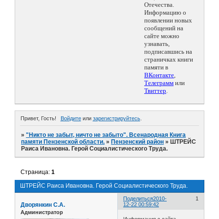
Отечества.
Информацию о
появлении новых
сообщений на
сайте можно
узнавать,
подписавшись на
страничках книги
памяти в
ВКонтакте
,
Телеграмм
или
Твиттер
.
Привет, Гость!
Войдите
или
зарегистрируйтесь
.
»
"Никто не забыт, ничто не забыто". Всенародная Книга
памяти Пензенской области.
»
Пензенский район
»
ШТРЕЙС
Раиса Ивановна. Герой Социалистического Труда.
Страница:
1
ШТРЕЙС Раиса Ивановна. Герой Социалистического Труда.
Поделиться
2010-
1
Дворянкин С.А.
12-22 00:59:42
Администратор
Информация с сайта