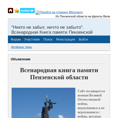
Из Пензенской области на фронты Великой Отеч
"Никто не забыт, ничто не забыто".
Всенародная Книга памяти Пензенской
области.
Форум
Участники
Поиск
Регистрация
Войти
Активные темы
Объявление
Всенародная книга памяти
Пензенской области
Сайт посвящается
воинам Великой
Отечественной
войны,
вернувшимся и не
вернувшимся с
войны, которые