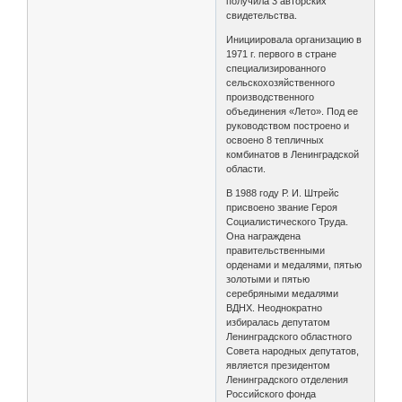
получила 3 авторских
свидетельства.
Инициировала организацию в
1971 г. первого в стране
специализированного
сельскохозяйственного
производственного
объединения «Лето». Под ее
руководством построено и
освоено 8 тепличных
комбинатов в Ленинградской
области.
В 1988 году Р. И. Штрейс
присвоено звание Героя
Социалистического Труда.
Она награждена
правительственными
орденами и медалями, пятью
золотыми и пятью
серебряными медалями
ВДНХ. Неоднократно
избиралась депутатом
Ленинградского областного
Совета народных депутатов,
является президентом
Ленинградского отделения
Российского фонда