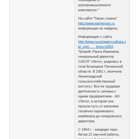
агропромышленного
комплекса»."
На сайте "Герои страны"
http://www.warheroes.ru
информация не найдена.
Информация с сайта
http://www.rucompany.ru/boss.php?
id_com … _boss=1053
:
"Штрейс Раиса Ивановна,
генеральный директор
САОЗТ «Лето», родилась в
селе Безводное Пензенской
области. В 1951 г. окончила
Ленинградский
сельскохозяйственный
институт. Вся ее трудовая
деятельность связана с
одним предприятием - АО
«Лето», в котором она
прошла путь от агронома
теплично-парникового
комбината до генерального
директора.
С 1964 г. - кандидат наук.
Автор 21 научной работы,