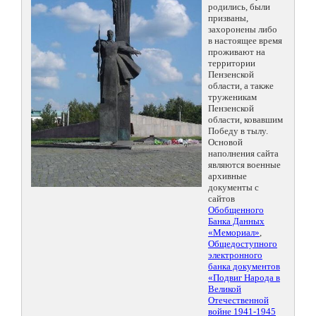
родились, были
призваны,
захоронены либо
в настоящее время
проживают на
территории
Пензенской
области, а также
труженикам
Пензенской
области, ковавшим
Победу в тылу.
Основой
наполнения сайта
являются военные
архивные
документы с
сайтов
Обобщенного
Банка Данных
«Мемориал»
,
Общедоступного
электронного
банка документов
«Подвиг Народа в
Великой
Отечественной
войне 1941-1945