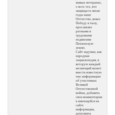
живых ветеранах,
о всех тех, кто
защищал в лихие
годы наше
Отечество, ковал
Победу в тылу,
прославлял
ратными и
трудовыми
подвигами
Пензенскую
землю.
Сайт задуман, как
народная
энциклопедия, в
которую каждый
желающий может
внести известную
ему информацию
об участниках
Великой
Отечественной
войны, добавить
свои комментарии
к имеющейся на
сайте
информации,
дополнить