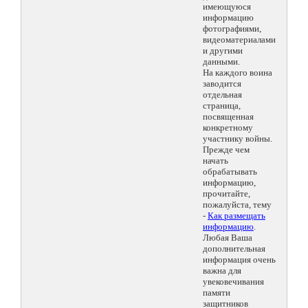
имеющуюся
информацию
фотографиями,
видеоматериалами
и другими
данными.
На каждого воина
заводится
отдельная
страница,
посвященная
конкретному
участнику войны.
Прежде чем
начать
обрабатывать
информацию,
прочитайте,
пожалуйста, тему
-
Как размещать
информацию
.
Любая Ваша
дополнительная
информация очень
важна для
увековечивания
памяти
защитников