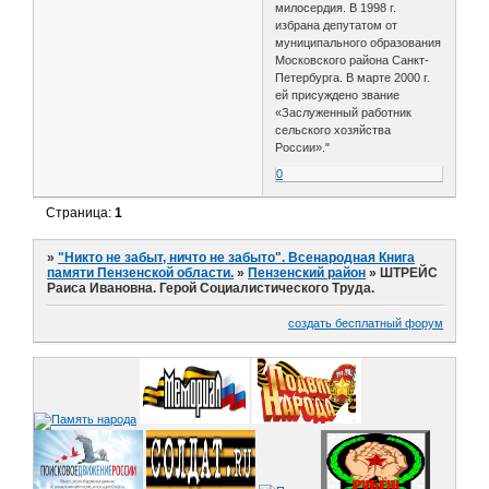
милосердия. В 1998 г.
избрана депутатом от
муниципального образования
Московского района Санкт-
Петербурга. В марте 2000 г.
ей присуждено звание
«Заслуженный работник
сельского хозяйства
России»."
0
Страница:
1
»
"Никто не забыт, ничто не забыто". Всенародная Книга
памяти Пензенской области.
»
Пензенский район
»
ШТРЕЙС
Раиса Ивановна. Герой Социалистического Труда.
создать бесплатный форум