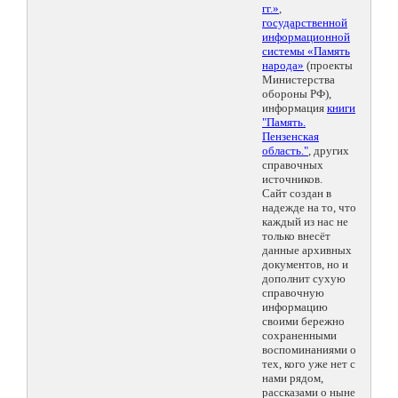
гг.»
,
государственной
информационной
системы «Память
народа»
(проекты
Министерства
обороны РФ),
информация
книги
"Память.
Пензенская
область."
, других
справочных
источников.
Сайт создан в
надежде на то, что
каждый из нас не
только внесёт
данные архивных
документов, но и
дополнит сухую
справочную
информацию
своими бережно
сохраненными
воспоминаниями о
тех, кого уже нет с
нами рядом,
рассказами о ныне