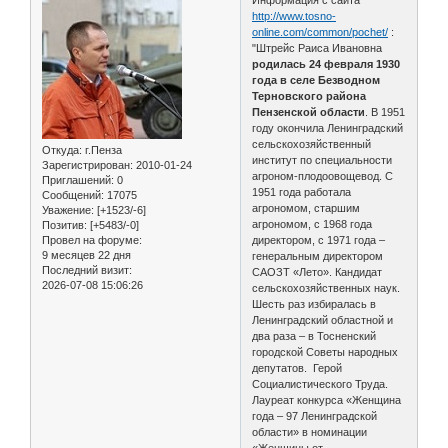
http://www.tosno-
online.com/common/pochet/
:
"Штрейс Раиса Ивановна
родилась 24 февраля 1930
года в селе Безводном
Терновского района
Пензенской области
. В 1951
году окончила Ленинградский
сельскохозяйственный
Откуда:
г.Пенза
институт по специальности
Зарегистрирован
: 2010-01-24
агроном-плодоовощевод. С
Приглашений:
0
1951 года работала
Сообщений:
17075
агрономом, старшим
Уважение:
[+1523/-6]
агрономом, с 1968 года
Позитив:
[+5483/-0]
Провел на форуме:
директором, с 1971 года –
9 месяцев 22 дня
генеральным директором
Последний визит:
САОЗТ «Лето». Кандидат
2026-07-08 15:06:26
сельскохозяйственных наук.
Шесть раз избиралась в
Ленинградский областной и
два раза – в Тосненский
городской Советы народных
депутатов. Герой
Социалистического Труда.
Лауреат конкурса «Женщина
года – 97 Ленинградской
области» в номинации
«Женщины от