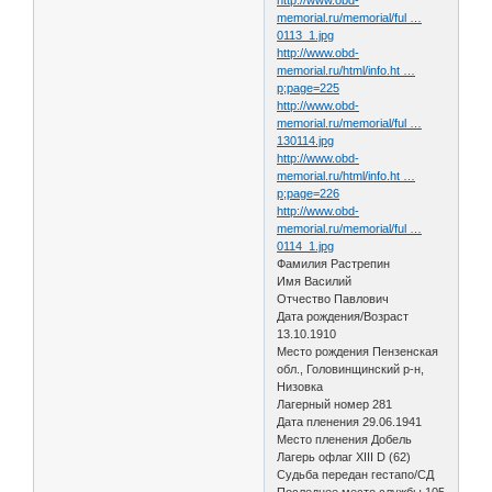
memorial.ru/memorial/ful …
0113_1.jpg
http://www.obd-
memorial.ru/html/info.ht …
p;page=225
http://www.obd-
memorial.ru/memorial/ful …
130114.jpg
http://www.obd-
memorial.ru/html/info.ht …
p;page=226
http://www.obd-
memorial.ru/memorial/ful …
0114_1.jpg
Фамилия Растрепин
Имя Василий
Отчество Павлович
Дата рождения/Возраст
13.10.1910
Место рождения Пензенская
обл., Головинщинский р-н,
Низовка
Лагерный номер 281
Дата пленения 29.06.1941
Место пленения Добель
Лагерь офлаг XIII D (62)
Судьба передан гестапо/СД
Последнее место службы 105