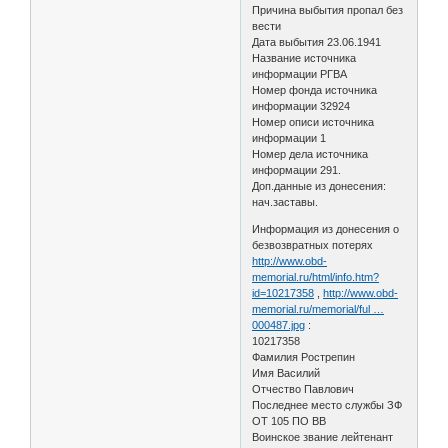
Причина выбытия пропал без
вести
Дата выбытия 23.06.1941
Название источника
информации РГВА
Номер фонда источника
информации 32924
Номер описи источника
информации 1
Номер дела источника
информации 291.
Доп.данные из донесения:
нач.заставы.
Информация из донесения о
безвозвратных потерях
http://www.obd-
memorial.ru/html/info.htm?
id=10217358
,
http://www.obd-
memorial.ru/memorial/ful …
000487.jpg
:
10217358
Фамилия Рострепин
Имя Василий
Отчество Павлович
Последнее место службы ЗФ
ОТ 105 ПО ВВ
Воинское звание лейтенант