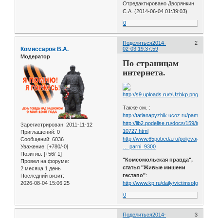
Отредактировано Дворянкин
С.А. (2014-06-04 01:39:03)
0
Поделиться
2014-
2
Комиссаров В.А.
02-03 19:37:59
Модератор
По страницам
интернета.
Также см. :
http://tatianapyzhik.ucoz.ru/pamiat_serd
http://lib2.podelise.ru/docs/159/index-
Зарегистрирован
: 2011-11-12
10727.html
Приглашений:
0
http://www.65pobeda.ru/poljevaja_pocht
Сообщений:
6036
Уважение:
[+780/-0]
… parni_9300
Позитив:
[+56/-1]
"Комсомольская правда",
Провел на форуме:
статья "Живые мишени
2 месяца 1 день
гестапо"
:
Последний визит:
2026-08-04 15:06:25
http://www.kp.ru/daily/victimsofgestapo
0
Поделиться
2014-
3