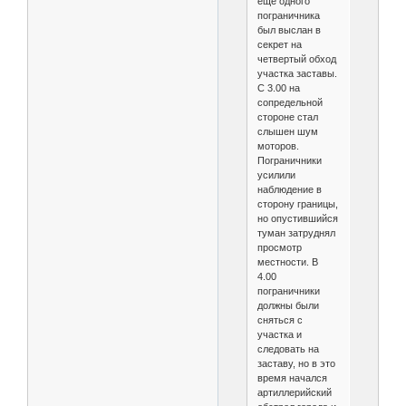
еще одного
пограничника
был выслан в
секрет на
четвертый обход
участка заставы.
С 3.00 на
сопредельной
стороне стал
слышен шум
моторов.
Пограничники
усилили
наблюдение в
сторону границы,
но опустившийся
туман затруднял
просмотр
местности. В
4.00
пограничники
должны были
сняться с
участка и
следовать на
заставу, но в это
время начался
артиллерийский