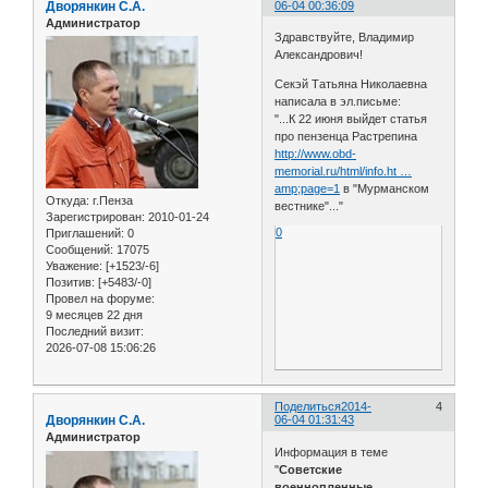
Дворянкин С.А.
06-04 00:36:09
Администратор
Здравствуйте, Владимир
Александрович!
Секэй Татьяна Николаевна
написала в эл.письме:
"...К 22 июня выйдет статья
про пензенца Растрепина
http://www.obd-
memorial.ru/html/info.ht …
amp;page=1
в "Мурманском
Откуда:
г.Пенза
вестнике"..."
Зарегистрирован
: 2010-01-24
0
Приглашений:
0
Сообщений:
17075
Уважение:
[+1523/-6]
Позитив:
[+5483/-0]
Провел на форуме:
9 месяцев 22 дня
Последний визит:
2026-07-08 15:06:26
Поделиться
2014-
4
Дворянкин С.А.
06-04 01:31:43
Администратор
Информация в теме
"
Советские
военнопленные,