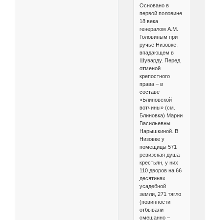
Основано в
первой половине
18 века
генералом А.М.
Головиным при
ручье Низовке,
впадающем в
Шуварду. Перед
отменой
крепостного
права – в
составе
«Блиновской
вотчины» (см.
Блиновка) Марии
Васильевны
Нарышкиной. В
Низовке у
помещицы 571
ревизская душа
крестьян, у них
110 дворов на 66
десятинах
усадебной
земли, 271 тягло
(повинности
отбывали
смешанно –