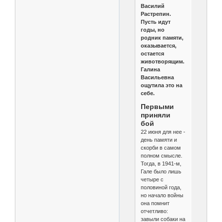
Василий
Растрепин.
Пусть идут
годы, но
родник памяти,
оказывается,
остается
животворящим.
Галина
Васильевна
ощутила это на
себе.
Первыми
приняли
бой
22 июня для нее -
день памяти и
скорби в самом
полном смысле.
Тогда, в 1941-м,
Гале было лишь
четыре с
половиной года,
но начало войны
она помнит
отчетливо:
завыли собаки на