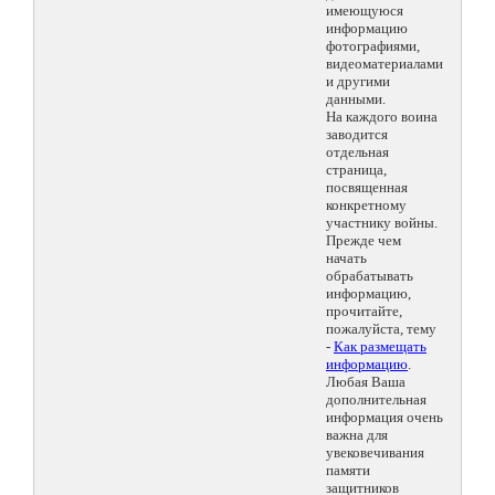
имеющуюся
информацию
фотографиями,
видеоматериалами
и другими
данными.
На каждого воина
заводится
отдельная
страница,
посвященная
конкретному
участнику войны.
Прежде чем
начать
обрабатывать
информацию,
прочитайте,
пожалуйста, тему
-
Как размещать
информацию
.
Любая Ваша
дополнительная
информация очень
важна для
увековечивания
памяти
защитников