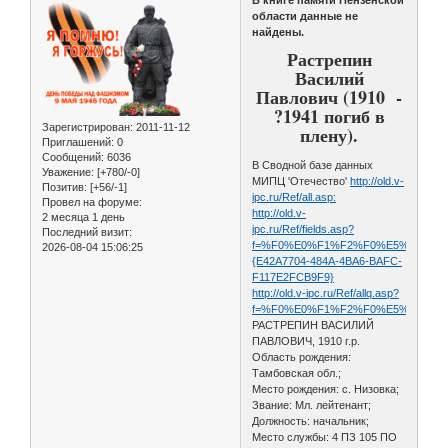
области данные не
найдены.
Растрепин
Василий
Павлович (1910 -
?1941 погиб в
Зарегистрирован
: 2011-11-12
плену).
Приглашений:
0
Сообщений:
6036
В Сводной базе данных
Уважение:
[+780/-0]
МИПЦ 'Отечество'
http://old.v-
Позитив:
[+56/-1]
ipc.ru/Ref/all.asp:
Провел на форуме:
http://old.v-
2 месяца 1 день
ipc.ru/Ref/fields.asp?
Последний визит:
f=%F0%E0%F1%F2%F0%E5%EF%E8%E
2026-08-04 15:06:25
{E42A7704-484A-4BA6-BAFC-
F117E2FCB9F9}
http://old.v-ipc.ru/Ref/allq.asp?
f=%F0%E0%F1%F2%F0%E5%EF%E8%E
РАСТРЕПИН ВАСИЛИЙ
ПАВЛОВИЧ, 1910 г.р.
Область рождения:
Тамбовская обл.;
Место рождения: с. Низовка;
Звание: Мл. лейтенант;
Должность: начальник;
Место службы: 4 ПЗ 105 ПО