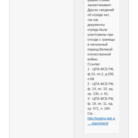
фашистскими
захватчиками»
Других сведений
об отряде нет,
так как
документы
отряда были
уничтожены при
отходе с границы
в начальный
период Великой
отечественной
войны.
Ссылки:
1 - ЦПА ФСБ РФ,
ф.14, оп.2, д.206,
л.68.
2 - ЦПА ФСБ РФ,
ф. 14, оп. 10, ед.
хр. 130, л. 61.
3 - ЦПА ФСБ РФ,
ф. 19, оп. 11, ед.
хр. 571, л. 184.
См. :
http://podvig.gpk.gov.by/article/di
… etachment/