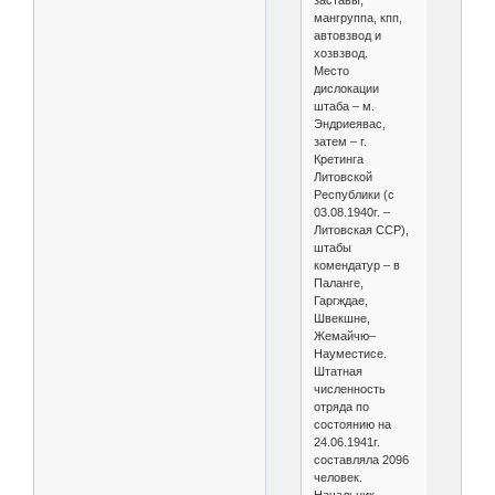
заставы,
мангруппа, кпп,
автовзвод и
хозвзвод.
Место
дислокации
штаба – м.
Эндриеявас,
затем – г.
Кретинга
Литовской
Республики (с
03.08.1940г. –
Литовская ССР),
штабы
комендатур – в
Паланге,
Гаргждае,
Швекшне,
Жемайчю–
Науместисе.
Штатная
численность
отряда по
состоянию на
24.06.1941г.
составляла 2096
человек.