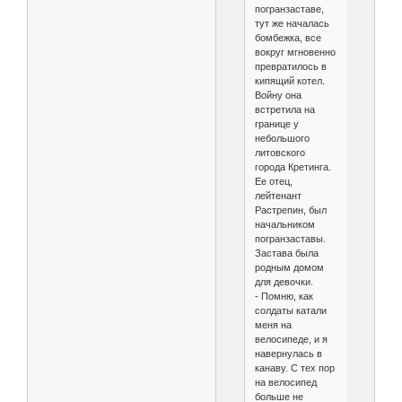
погранзаставе,
тут же началась
бомбежка, все
вокруг мгновенно
превратилось в
кипящий котел.
Войну она
встретила на
границе у
небольшого
литовского
города Кретинга.
Ее отец,
лейтенант
Растрепин, был
начальником
погранзаставы.
Застава была
родным домом
для девочки.
- Помню, как
солдаты катали
меня на
велосипеде, и я
навернулась в
канаву. С тех пор
на велосипед
больше не