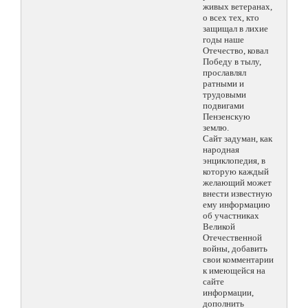
живых ветеранах,
о всех тех, кто
защищал в лихие
годы наше
Отечество, ковал
Победу в тылу,
прославлял
ратными и
трудовыми
подвигами
Пензенскую
землю.
Сайт задуман, как
народная
энциклопедия, в
которую каждый
желающий может
внести известную
ему информацию
об участниках
Великой
Отечественной
войны, добавить
свои комментарии
к имеющейся на
сайте
информации,
дополнить