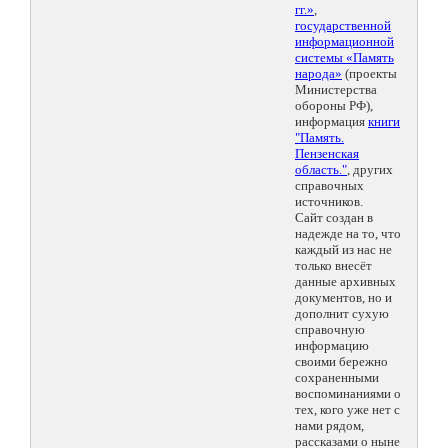
гг.»
,
государственной
информационной
системы «Память
народа»
(проекты
Министерства
обороны РФ),
информация
книги
"Память.
Пензенская
область."
, других
справочных
источников.
Сайт создан в
надежде на то, что
каждый из нас не
только внесёт
данные архивных
документов, но и
дополнит сухую
справочную
информацию
своими бережно
сохраненными
воспоминаниями о
тех, кого уже нет с
нами рядом,
рассказами о ныне