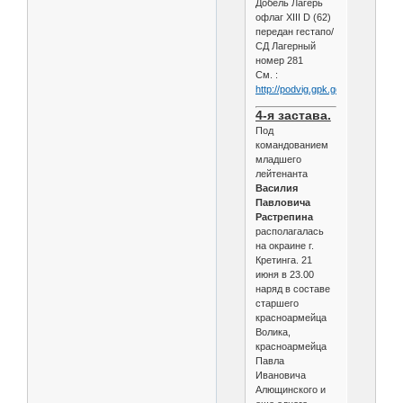
Добель Лагерь
офлаг XIII D (62)
передан гестапо/
СД Лагерный
номер 281
См. :
http://podvig.gpk.gov.by/ls/12075/
4-я застава.
Под
командованием
младшего
лейтенанта
Василия
Павловича
Растрепина
располагалась
на окраине г.
Кретинга. 21
июня в 23.00
наряд в составе
старшего
красноармейца
Волика,
красноармейца
Павла
Ивановича
Алющинского и