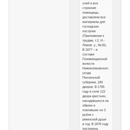
хлеб и все
строения
помещицы,
доставляли все
материалы для
господских
построек
(Приложение к
трудам, т.2, Н.-
Ломов. у., №16).
В 1877 – в
составе
Головинщинской
волости
Нижнеломовского
уезда
Пензенской
губернии, 180
дворов. В 1795
году в селе 122
двора крестьян,
находившихся на
оброке и
плативших по 3
рубля с
ревизской души
в год. В 1876 году
построена