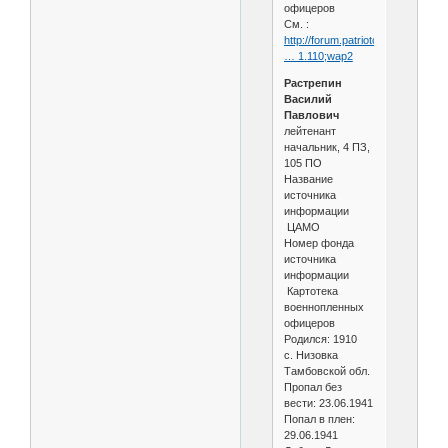
офицеров
См. :
http://forum.patriotcenter.ru/index
… 1.110;wap2
Растрепин
Василий
Павлович
лейтенант
начальник, 4 ПЗ,
105 ПО
Название
источника
информации
ЦАМО
Номер фонда
источника
информации
Картотека
военнопленных
офицеров
Родился: 1910
с. Низовка
Тамбовской обл.
Пропал без
вести: 23.06.1941
Попал в плен:
29.06.1941