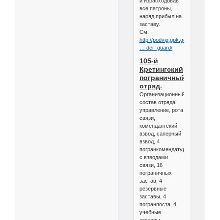
и израсходовав
все патроны,
наряд прибыл на
заставу.
См. :
http://podvig.gpk.gov.by/article/ch
… der_guard/
105-й
Кретингский
пограничный
отряд.
Организационный
состав отряда:
управление, рота
связи,
комендантский
взвод, саперный
взвод, 4
погранкомендатуры
с взводами
связи, 16
пограничных
застав, 4
резервные
заставы, 4
погранпоста, 4
учебные