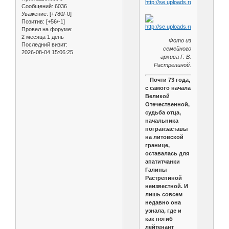
Сообщений:
6036
Уважение:
[+780/-0]
Позитив:
[+56/-1]
Провел на форуме:
2 месяца 1 день
Фото из
Последний визит:
семейного
2026-08-04 15:06:25
архива Г. В.
Растрепиной.
Почти 73 года,
с самого начала
Великой
Отечественной,
судьба отца,
начальника
погранзаставы
на литовской
границе,
оставалась для
апатитчанки
Галины
Растрепиной
неизвестной. И
лишь совсем
недавно она
узнала, где и
как погиб
лейтенант