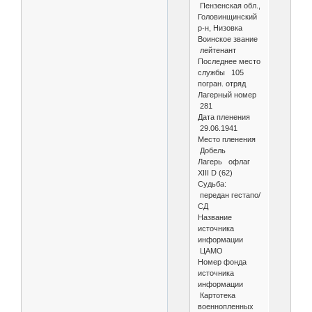
Пензенская обл.,
Головинщинский
р-н, Низовка
Воинское звание
лейтенант
Последнее место
службы 105
погран. отряд
Лагерный номер
281
Дата пленения
29.06.1941
Место пленения
Добель
Лагерь офлаг
XIII D (62)
Судьба:
передан гестапо/
СД
Название
источника
информации
ЦАМО
Номер фонда
источника
информации
Картотека
военнопленных