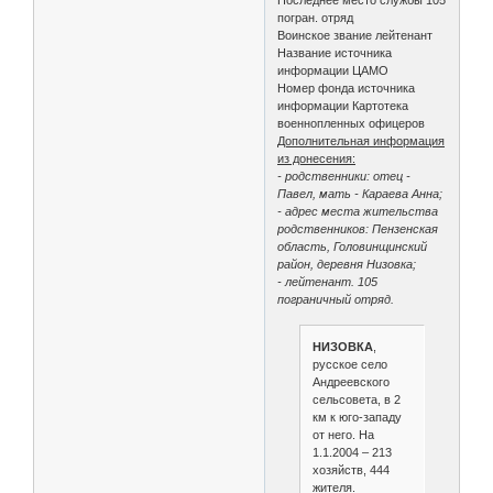
погран. отряд
Воинское звание лейтенант
Название источника
информации ЦАМО
Номер фонда источника
информации Картотека
военнопленных офицеров
Дополнительная информация
из донесения:
- родственники: отец -
Павел, мать - Караева Анна;
- адрес места жительства
родственников: Пензенская
область, Головинщинский
район, деревня Низовка;
- лейтенант. 105
пограничный отряд.
НИЗОВКА
,
русское село
Андреевского
сельсовета, в 2
км к юго-западу
от него. На
1.1.2004 – 213
хозяйств, 444
жителя.