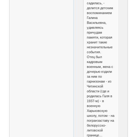
садилась, -
делится детским
воспоминанием
Галина
Васильевна,
удивляясь
причудам
памяти, которая
хранит такие
незначительные
события.
Отец был
кадровым
военным, жена с
дочерью ездили
за ним по
гарнизонам - из
Читинской
области (где и
родилась Галя в
1937-м) - в
военную
Харьковскую
школу, потом - на
погранзаставу на
белорусско-
литовской
границе…