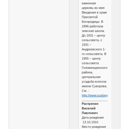
каменная
церковь во имя
Введения в храм
Пресвятой
Богородицы. В
1896 работала
земская школа.
До 1931 – центр
сельсовета, с
1931 –
Андреевского 1-
го сельсовета. В
1955 – центр
сельсовета
Головинщинского
района,
центральная
усадьба колхоза
имени Суворова.
См. :
http://www.suslony.ru/Penzagebi
Растрепин
Василий
Павлович
Дата рождения
13.10.1910
Место рождения