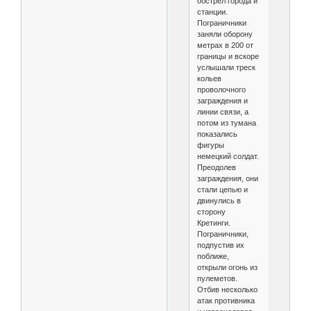
обстрел города и
станции.
Пограничники
заняли оборону
метрах в 200 от
границы и вскоре
услышали треск
кольев
проволочного
заграждения и
линии связи, а
потом из тумана
показались
фигуры
немецкий солдат.
Преодолев
заграждения, они
стали цепью и
двинулись в
сторону
Кретинги.
Пограничники,
подпустив их
поближе,
открыли огонь из
пулеметов.
Отбив несколько
атак противника