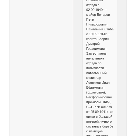
Начальник
отряда с
02.09.1940г. –
майор Бочаров
Петр
Никифорович.
Начальник штаба
с 19.05.1941г. –
капитан Зорин
Дмитрий
Герасимович.
Заместитель
начальника
отряда по
политчасти –
батальонный
комиссар
Лесняков Иван
Ефремович
(Ефимович).
Расформирован
приказом НКВД
СССР № 001379
от 25.09.1941г. «в
связи с большой
потерей личного
состава в борьбе
с немецко-