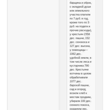
барщина и оброк,
с окладной души
или земельного
участка платили
по 7 руб. в год,
кроме того по 3
руб. на подати и
прочие расходы),
у крестьян 2358
дес. пашни, 152
дес. сенокоса и
127 дес. выгона,
у помещицы –
1062 дес.
удобной земли, в
том числе леса и
кустарника 790
дес. Крестьяне
вотчины в целом
обрабатывали
1077 дес.
барской пашни,
сад и огород,
возили хлеб к
местам продажи,
убирали 100 дес.
сенного покоса,
охраняли лес,