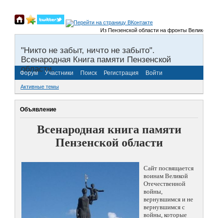
Из Пензенской области на фронты Великой Отечеств
"Никто не забыт, ничто не забыто".
Всенародная Книга памяти Пензенской
области.
Форум
Участники
Поиск
Регистрация
Войти
Активные темы
Объявление
Всенародная книга памяти
Пензенской области
Сайт посвящается
воинам Великой
Отечественной
войны,
вернувшимся и не
вернувшимся с
войны, которые