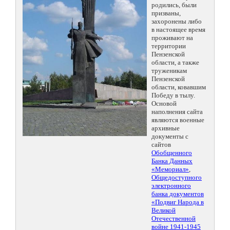
родились, были
призваны,
захоронены либо
в настоящее время
проживают на
территории
Пензенской
области, а также
труженикам
Пензенской
области, ковавшим
Победу в тылу.
Основой
наполнения сайта
являются военные
архивные
документы с
сайтов
Обобщенного
Банка Данных
«Мемориал»
,
Общедоступного
электронного
банка документов
«Подвиг Народа в
Великой
Отечественной
войне 1941-1945