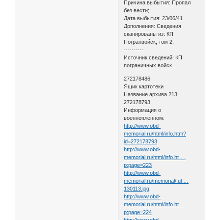
Причина выбытия: Пропал
без вести;
Дата выбытия: 23/06/41
Дополнения: Сведения
сканированы из: КП
Погранвойск, том 2.
----------
Источник сведений: КП
пограничных войск
272178486
Ящик картотеки
Название архива 213
272178793
Информация о
военнопленном:
http://www.obd-
memorial.ru/html/info.htm?
id=272178793
http://www.obd-
memorial.ru/html/info.ht …
p;page=223
http://www.obd-
memorial.ru/memorial/ful …
130113.jpg
http://www.obd-
memorial.ru/html/info.ht …
p;page=224
http://www.obd-