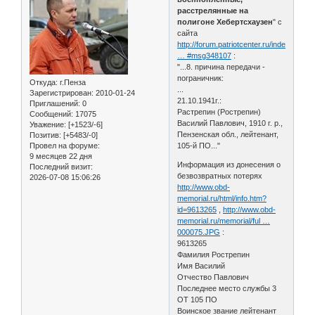
расстрелянные на
полигоне Хебертсхаузен
" с
сайта
http://forum.patriotcenter.ru/index.php
… #msg348107
:
"...8. причина передачи -
пограничник:
Откуда:
г.Пенза
...
Зарегистрирован
: 2010-01-24
21.10.1941г.:
Приглашений:
0
Растрепин (Рострепин)
Сообщений:
17075
Василий Павлович, 1910 г. р.,
Уважение:
[+1523/-6]
Пензенская обл., лейтенант,
Позитив:
[+5483/-0]
Провел на форуме:
105-й ПО..."
9 месяцев 22 дня
Информация из донесения о
Последний визит:
безвозвратных потерях
2026-07-08 15:06:26
http://www.obd-
memorial.ru/html/info.htm?
id=9613265
,
http://www.obd-
memorial.ru/memorial/ful …
000075.JPG
:
9613265
Фамилия Рострепин
Имя Василий
Отчество Павлович
Последнее место службы 3
ОТ 105 ПО
Воинское звание лейтенант