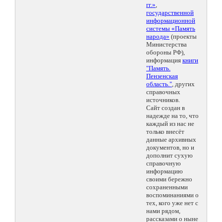
гг.»
,
государственной
информационной
системы «Память
народа»
(проекты
Министерства
обороны РФ),
информация
книги
"Память.
Пензенская
область."
, других
справочных
источников.
Сайт создан в
надежде на то, что
каждый из нас не
только внесёт
данные архивных
документов, но и
дополнит сухую
справочную
информацию
своими бережно
сохраненными
воспоминаниями о
тех, кого уже нет с
нами рядом,
рассказами о ныне