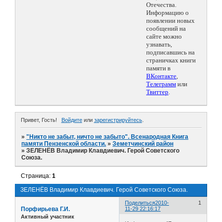
Отечества.
Информацию о
появлении новых
сообщений на
сайте можно
узнавать,
подписавшись на
страничках книги
памяти в
ВКонтакте
,
Телеграмм
или
Твиттер
.
Привет, Гость!
Войдите
или
зарегистрируйтесь
.
»
"Никто не забыт, ничто не забыто". Всенародная Книга
памяти Пензенской области.
»
Земетчинский район
»
ЗЕЛЕНЁВ Владимир Клавдиевич. Герой Советского
Союза.
Страница:
1
ЗЕЛЕНЁВ Владимир Клавдиевич. Герой Советского Союза.
Поделиться
2010-
1
Порфирьева Г.И.
11-29 22:16:17
Активный участник