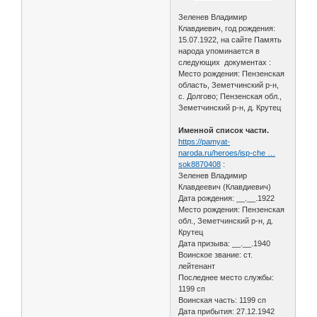
Зеленев Владимир
Клавдиевич, год рождения:
15.07.1922, на сайте Память
народа упоминается в
следующих документах :
Место рождения: Пензенская
область, Земетчинский р-н,
с. Долгово; Пензенская обл.,
Земетчинский р-н, д. Крутец
Именной список части.
https://pamyat-
naroda.ru/heroes/isp-che …
sok8870408
:
Зеленев Владимир
Клавдеевич (Клавдиевич)
Дата рождения: __.__.1922
Место рождения: Пензенская
обл., Земетчинский р-н, д.
Крутец
Дата призыва: __.__.1940
Воинское звание: ст.
лейтенант
Последнее место службы:
1199 сп
Воинская часть: 1199 сп
Дата прибытия: 27.12.1942