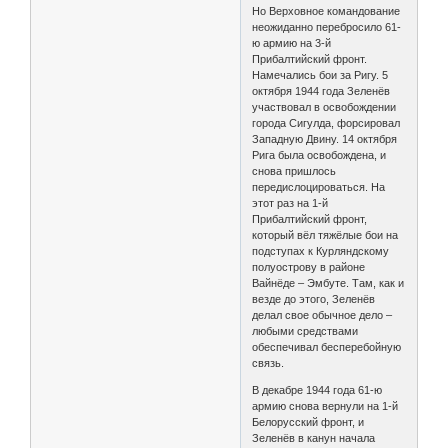
Но Верховное командование
неожиданно перебросило 61-
ю армию на 3-й
Прибалтийский фронт.
Намечались бои за Ригу. 5
октября 1944 года Зеленёв
участвовал в освобождении
города Сигулда, форсировал
Западную Двину. 14 октября
Рига была освобождена, и
снова пришлось
передислоцироваться. На
этот раз на 1-й
Прибалтийский фронт,
который вёл тяжёлые бои на
подступах к Курляндскому
полуострову в районе
Вайнёде – Эмбуте. Там, как и
везде до этого, Зеленёв
делал свое обычное дело –
любыми средствами
обеспечивал бесперебойную
связь.
В декабре 1944 года 61-ю
армию снова вернули на 1-й
Белорусский фронт, и
Зеленёв в канун начала