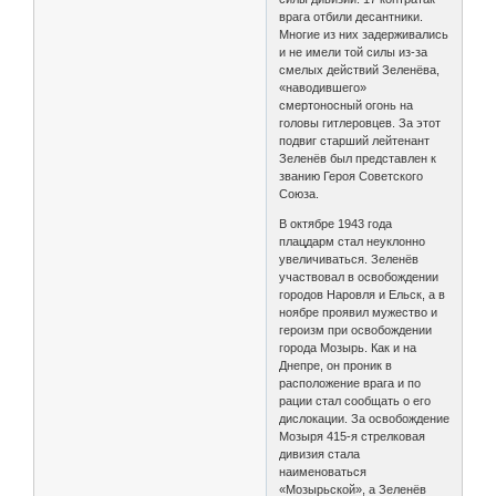
врага отбили десантники.
Многие из них задерживались
и не имели той силы из-за
смелых действий Зеленёва,
«наводившего»
смертоносный огонь на
головы гитлеровцев. За этот
подвиг старший лейтенант
Зеленёв был представлен к
званию Героя Советского
Союза.
В октябре 1943 года
плацдарм стал неуклонно
увеличиваться. Зеленёв
участвовал в освобождении
городов Наровля и Ельск, а в
ноябре проявил мужество и
героизм при освобождении
города Мозырь. Как и на
Днепре, он проник в
расположение врага и по
рации стал сообщать о его
дислокации. За освобождение
Мозыря 415-я стрелковая
дивизия стала
наименоваться
«Мозырьской», а Зеленёв