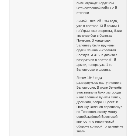
был награждён орденом
Отечественной войны 2-й
степени.
Зимой – весной 1944 года,
уже в составе 13-й армии 1-
го Украинского фронта, были
трудные бои в болотах
Полесья. В конце мая
Зеленёву были вручены
орден Ленина и «Золотая
Звезда». А 415-ю дивизию
возвратили в состав 61-й
армии, теперь уже 1-го
Белорусского фронта.
Летом 1944 года
развернулось наступление в
Белоруссии. В июле Зеленёв
участвовал в боях за города
и населённые пункты Пинск,
Дрогичин, Кобрин, Брест. В
Польшу Зеленёв перешагнул
по Тереспольскому мосту
освобождённой Брестской
крепости, о героической
обороне которой тогда ещё не
знали.