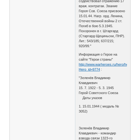
содейство­вал отражению 17
враж. контратак. Зва­ние
Героя Сов. Союза присвоено
15.01.44. Нагр. орд. Ленина,
Отечественной войны 2 ст.
Погиб в бою 5.3.1945.
Похоронен в г. Штаргард
(Старгард-Щециньски, ПНР).
Лит.: 543/185; 637/215;
920/99."
Информация о Герое на
сайте "Герои страны"
http://www.warheroes.ru/hero/hero.asp?
Hero_id=9774
:
"Зеленёв Владимир
Клавдиевич
15. 7. 1922 - 5. 3. 1945
Герой Советского Союза
Даты указов
1. 15.01.1944 ( медаль №
3052)
Зеленёв Владимир
Клавдиевич - командир
взвода связи 1323-го