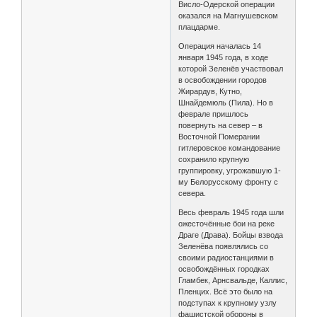
Висло-Одерской операции
оказался на Магнушевском
плацдарме.
Операция началась 14
января 1945 года, в ходе
которой Зеленёв участвовал
в освобождении городов
Жирардув, Кутно,
Шнайдемюль (Пила). Но в
феврале пришлось
повернуть на север – в
Восточной Померании
гитлеровское командование
сохранило крупную
группировку, угрожавшую 1-
му Белорусскому фронту с
севера.
Весь февраль 1945 года шли
ожесточённые бои на реке
Драге (Драва). Бойцы взвода
Зеленёва появлялись со
своими радиостанциями в
освобождённых городках
Гламбек, Арнсвальде, Каллис,
Пленцих. Всё это было на
подступах к крупному узлу
фашистской обороны в