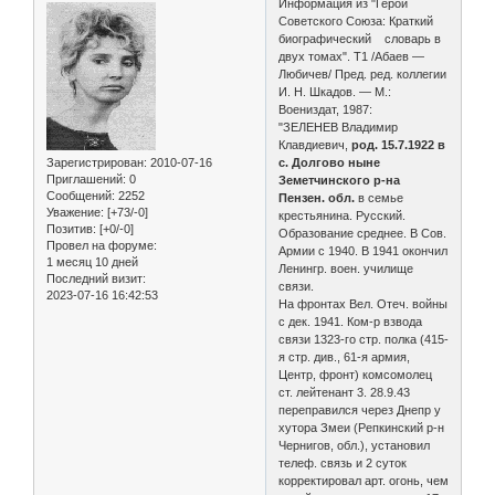
Информация из "Герои
Советского Союза: Краткий
биографический словарь в
двух томах". Т1 /Абаев —
Любичев/ Пред. ред. коллегии
И. Н. Шкадов. — М.:
Воениздат, 1987:
"ЗЕЛЕНЕВ Владимир
Клавдиевич,
род. 15.7.1922 в
Зарегистрирован
: 2010-07-16
с. Долгово ныне
Приглашений:
0
Земетчинского р-на
Сообщений:
2252
Пензен. обл.
в семье
Уважение:
[+73/-0]
крестьянина. Русский.
Позитив:
[+0/-0]
Образование среднее. В Сов.
Провел на форуме:
Армии с 1940. В 1941 окончил
1 месяц 10 дней
Ленингр. воен. училище
Последний визит:
связи.
2023-07-16 16:42:53
На фронтах Вел. Отеч. войны
с дек. 1941. Ком-р взвода
связи 1323-го стр. полка (415-
я стр. див., 61-я армия,
Центр, фронт) комсомолец
ст. лейтенант 3. 28.9.43
переправился через Днепр у
ху­тора Змеи (Репкинский р-н
Чернигов, обл.), установил
телеф. связь и 2 суток
корректировал арт. огонь, чем