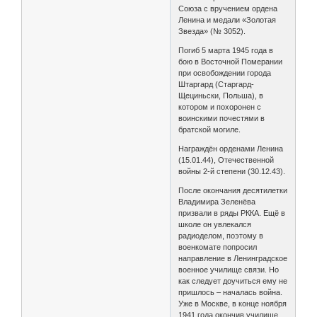
Союза с вручением ордена
Ленина и медали «Золотая
Звезда» (№ 3052).
Погиб 5 марта 1945 года в
бою в Восточной Померании
при освобождении города
Штаргард (Старгард-
Щециньски, Польша), в
котором и похоронен с
воинскими почестями в
братской могиле.
Награждён орденами Ленина
(15.01.44), Отечественной
войны 2-й степени (30.12.43).
После окончания десятилетки
Владимира Зеленёва
призвали в ряды РККА. Ещё в
школе он увлекался
радиоделом, поэтому в
военкомате попросил
направление в Ленинградское
военное училище связи. Но
как следует доучиться ему не
пришлось – началась война.
Уже в Москве, в конце ноября
1941 года окончив училище