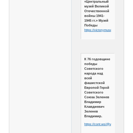
«Центральный
музей Великой
Отечественной
войны 1941-
1945 гг.» Музей
Победы
https://victorymuseum.ru/encyclo
К 76 годовщине
победы
Советского
народа над
всей
фашистской
Европой Герой
Советского
Союза Зеленев
Владимир
Клавдиевич
Зеленев
Владимир.
https://cont.ws/@viktor1964023/