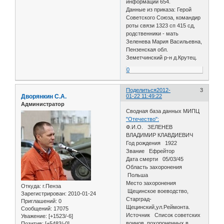
информации 654.
Данные из приказа: Герой
Советского Союза, командир
роты связи 1323 сп 415 сд,
родственники - мать
Зеленева Мария Васильевна,
Пензенская обл.
Земетчинский р-н д.Крутец.
0
Поделиться
2012-
3
Дворянкин С.А.
01-22 11:49:22
Администратор
Сводная база данных МИПЦ
"Отечество":
Ф.И.О. ЗЕЛЕНЕВ
ВЛАДИМИР КЛАВДИЕВИЧ
Год рождения 1922
Звание Ефрейтор
Дата смерти 05/03/45
Область захоронения
Польша
Место захоронения
Откуда:
г.Пенза
Щецинское воеводство,
Зарегистрирован
: 2010-01-24
Старград-
Приглашений:
0
Щецинский,ул.Реймонта.
Сообщений:
17075
Источник Список советских
Уважение:
[+1523/-6]
воинов, похороненных в
Позитив:
[+5483/-0]