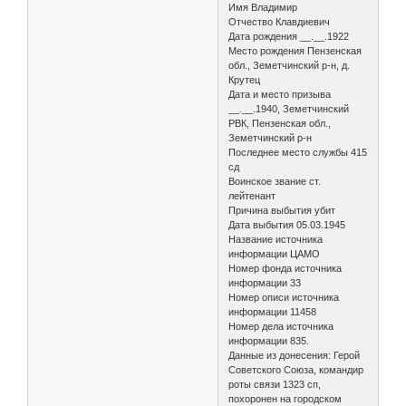
Имя Владимир
Отчество Клавдиевич
Дата рождения __.__.1922
Место рождения Пензенская
обл., Земетчинский р-н, д.
Крутец
Дата и место призыва
__.__.1940, Земетчинский
РВК, Пензенская обл.,
Земетчинский р-н
Последнее место службы 415
сд
Воинское звание ст.
лейтенант
Причина выбытия убит
Дата выбытия 05.03.1945
Название источника
информации ЦАМО
Номер фонда источника
информации 33
Номер описи источника
информации 11458
Номер дела источника
информации 835.
Данные из донесения: Герой
Советского Союза, командир
роты связи 1323 сп,
похоронен на городском