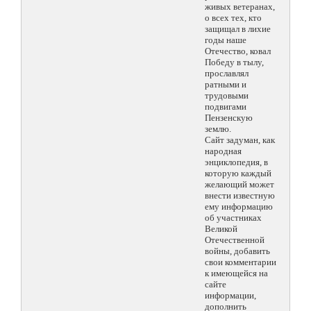
живых ветеранах,
о всех тех, кто
защищал в лихие
годы наше
Отечество, ковал
Победу в тылу,
прославлял
ратными и
трудовыми
подвигами
Пензенскую
землю.
Сайт задуман, как
народная
энциклопедия, в
которую каждый
желающий может
внести известную
ему информацию
об участниках
Великой
Отечественной
войны, добавить
свои комментарии
к имеющейся на
сайте
информации,
дополнить