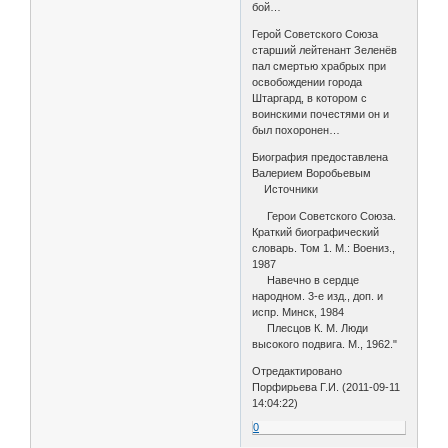
бой…
Герой Советского Союза
старший лейтенант Зеленёв
пал смертью храбрых при
освобождении города
Штаргард, в котором с
воинскими почестями он и
был похоронен…
Биография предоставлена
Валерием Воробьевым
Источники
Герои Советского Союза.
Краткий биографический
словарь. Том 1. М.: Воениз.,
1987
Навечно в сердце
народном. 3-е изд., доп. и
испр. Минск, 1984
Плесцов К. М. Люди
высокого подвига. М., 1962."
Отредактировано
Порфирьева Г.И. (2011-09-11
14:04:22)
0