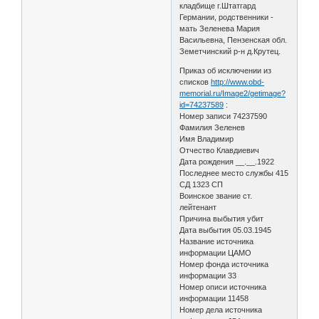
кладбище г.Штатгард
Германии, родственники -
мать Зеленева Мария
Васильевна, Пензенская обл.
Земетчинский р-н д.Крутец.
Приказ об исключении из
списков
http://www.obd-
memorial.ru/Image2/getimage?
id=74237589
:
Номер записи 74237590
Фамилия Зеленев
Имя Владимир
Отчество Клавдиевич
Дата рождения __.__.1922
Последнее место службы 415
СД 1323 СП
Воинское звание ст.
лейтенант
Причина выбытия убит
Дата выбытия 05.03.1945
Название источника
информации ЦАМО
Номер фонда источника
информации 33
Номер описи источника
информации 11458
Номер дела источника