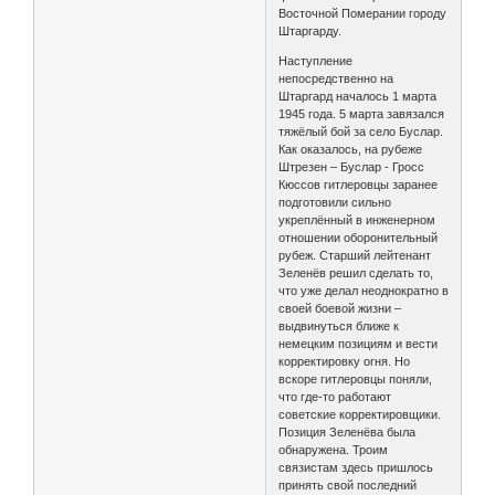
Восточной Померании городу
Штаргарду.
Наступление
непосредственно на
Штаргард началось 1 марта
1945 года. 5 марта завязался
тяжёлый бой за село Буслар.
Как оказалось, на рубеже
Штрезен – Буслар - Гросс
Кюссов гитлеровцы заранее
подготовили сильно
укреплённый в инженерном
отношении оборонительный
рубеж. Старший лейтенант
Зеленёв решил сделать то,
что уже делал неоднократно в
своей боевой жизни –
выдвинуться ближе к
немецким позициям и вести
корректировку огня. Но
вскоре гитлеровцы поняли,
что где-то работают
советские корректировщики.
Позиция Зеленёва была
обнаружена. Троим
связистам здесь пришлось
принять свой последний