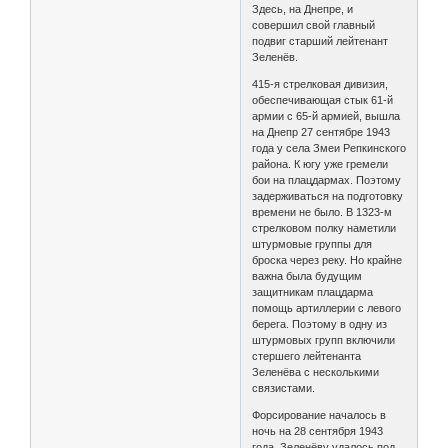
Здесь, на Днепре, и
совершил свой главный
подвиг старший лейтенант
Зеленёв.
415-я стрелковая дивизия,
обеспечивающая стык 61-й
армии с 65-й армией, вышла
на Днепр 27 сентябре 1943
года у села Змеи Репкинского
района. К югу уже гремели
бои на плацдармах. Поэтому
задерживаться на подготовку
времени не было. В 1323-м
стрелковом полку наметили
штурмовые группы для
броска через реку. Но крайне
важна была будущим
защитникам плацдарма
помощь артиллерии с левого
берега. Поэтому в одну из
штурмовых групп включили
стершего лейтенанта
Зеленёва с несколькими
связистами.
Форсирование началось в
ночь на 28 сентября 1943
года. Зеленёву удалось под