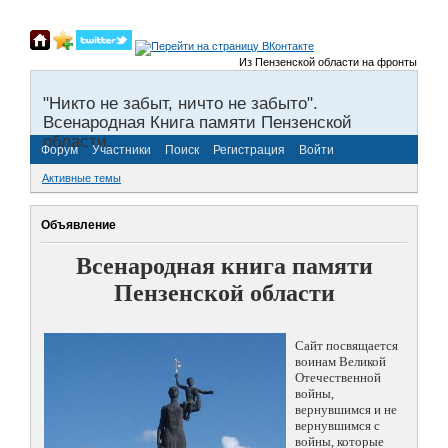
Из Пензенской области на фронты Великой От
"Никто не забыт, ничто не забыто".
Всенародная Книга памяти Пензенской
области.
Форум
Участники
Поиск
Регистрация
Войти
Активные темы
Объявление
Всенародная книга памяти
Пензенской области
Сайт посвящается
воинам Великой
Отечественной
войны,
вернувшимся и не
вернувшимся с
войны, которые