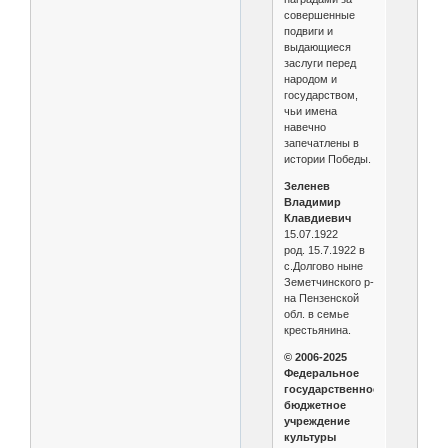
совершенные
подвиги и
выдающиеся
заслуги перед
народом и
государством,
чьи имена
навечно
запечатлены в
истории Победы.
Зеленев
Владимир
Клавдиевич
15.07.1922
род. 15.7.1922 в
с.Долгово ныне
Земетчинского р-
на Пензенской
обл. в семье
крестьянина.
© 2006-2025
Федеральное
государственное
бюджетное
учреждение
культуры