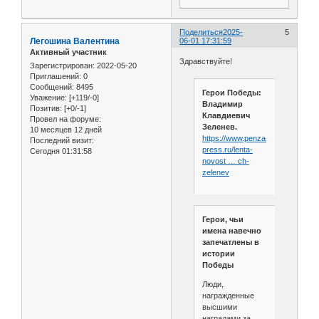
Поделиться
2025-
5
Легошина Валентина
06-01 17:31:59
Активный участник
Здравствуйте!
Зарегистрирован
: 2022-05-20
Приглашений:
0
Сообщений:
8495
Герои Победы:
Уважение:
[+119/-0]
Владимир
Позитив:
[+0/-1]
Клавдиевич
Провел на форуме:
Зеленев.
10 месяцев 12 дней
https://www.penza-
Последний визит:
press.ru/lenta-
Сегодня 01:31:58
novost … ch-
zelenev
Герои, чьи
имена навечно
запечатлены в
истории
Победы
Люди,
награжденные
высшими
наградами за