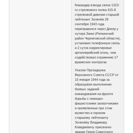
Командир взвода связи 1323-
го стрелкового полка 415-й
стрелковой дивизии старший
лейтенант Зеленёв 28
сентября 1943 года
переправился через Днепр у
хутора Змеи (Репкинский
район Черниговской области),
установил телефонную связь
и 2 суток корректировал
артиллерийский огонь, чем
содействовал отражению 17
вражеских контратак.
Указом Президиума
Верховного Совета СССР от
15 января 1944 года за
образцовое выполнение
боевых заданий
командования на фронте
борьбы с немецко-
фашистскими захватчиками
и проявленные при этом
мужество и героизм
старшему лейтенанту
Зеленёву Владимиру
Клавдиевичу присвоено
звание Героя Советского