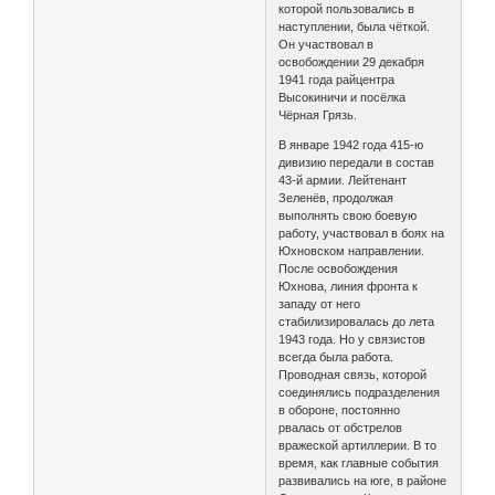
которой пользовались в
наступлении, была чёткой.
Он участвовал в
освобождении 29 декабря
1941 года райцентра
Высокиничи и посёлка
Чёрная Грязь.
В январе 1942 года 415-ю
дивизию передали в состав
43-й армии. Лейтенант
Зеленёв, продолжая
выполнять свою боевую
работу, участвовал в боях на
Юхновском направлении.
После освобождения
Юхнова, линия фронта к
западу от него
стабилизировалась до лета
1943 года. Но у связистов
всегда была работа.
Проводная связь, которой
соединялись подразделения
в обороне, постоянно
рвалась от обстрелов
вражеской артиллерии. В то
время, как главные события
развивались на юге, в районе