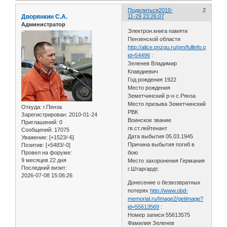
Поделиться
2010-
2
Дворянкин С.А.
11-29 23:26:07
Администратор
Электрон.книга памяти
Пензенской области
http://alice.pnzgu.ru/pm/fullinfo.php?
id=54496
:
Зеленев Владимир
Клавдиевич
Год рождения 1922
Место рождения
Земетчинский р-н с.Рянза
Место призыва Земетчинский
Откуда:
г.Пенза
РВК
Зарегистрирован
: 2010-01-24
Воинское звание
Приглашений:
0
гв.ст.лейтенант
Сообщений:
17075
Дата выбытия 05.03.1945
Уважение:
[+1523/-6]
Причина выбытия погиб в
Позитив:
[+5483/-0]
Провел на форуме:
бою
9 месяцев 22 дня
Место захоронения Германия
Последний визит:
г.Штаргардт.
2026-07-08 15:06:26
Донесение о безвозвратных
потерях
http://www.obd-
memorial.ru/Image2/getimage?
id=55613569
:
Номер записи 55613575
Фамилия Зеленев