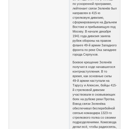
по ускоренной программе,
лейтенант связи Зеленёв был
направлен в 415-ю
стрелковую дивизию,
сформированную на Дальнем
Востоке и прибывающую под
Москву. В начале декабря
1941 года дивизия заняла
рубеж обороны на правом
фланге 49-й армии Западного
фронта по реке Ока западнее
города Серпухов.
Боевое крещение Зеленёв
получил в ходе начавшегося
контрнаступления. В то
время, как основные силы
49-й армии наступали на
Тарусу и Алексин, бойцы 415-
й стрелковой дивизии
участвовали в сковывающих
боях на рубеже реки Протва.
Взвод связи Зеленёва
обеспечивал бесперебойной
связью командира 1323-го
стрелкового полка со своими
подразделениями. Комвзвода
делал всё, чтобы радиосвязь,