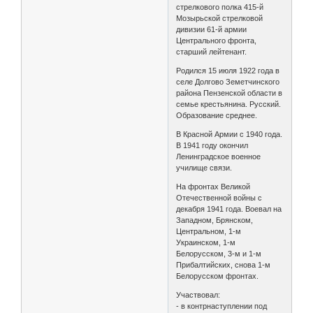
стрелкового полка 415-й
Мозырьской стрелковой
дивизии 61-й армии
Центрального фронта,
старший лейтенант.
Родился 15 июля 1922 года в
селе Долгово Земетчинского
района Пензенской области в
семье крестьянина. Русский.
Образование среднее.
В Красной Армии с 1940 года.
В 1941 году окончил
Ленинградское военное
училище связи.
На фронтах Великой
Отечественной войны с
декабря 1941 года. Воевал на
Западном, Брянском,
Центральном, 1-м
Украинском, 1-м
Белорусском, 3-м и 1-м
Прибалтийских, снова 1-м
Белорусском фронтах.
Участвовал:
- в контрнаступлении под