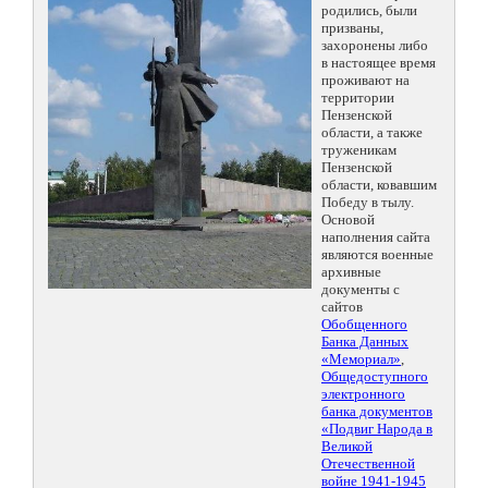
родились, были
призваны,
захоронены либо
в настоящее время
проживают на
территории
Пензенской
области, а также
труженикам
Пензенской
области, ковавшим
Победу в тылу.
Основой
наполнения сайта
являются военные
архивные
документы с
сайтов
Обобщенного
Банка Данных
«Мемориал»
,
Общедоступного
электронного
банка документов
«Подвиг Народа в
Великой
Отечественной
войне 1941-1945