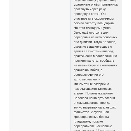
ураганным огнём противника
протянуть через реку
проводную связь. Он
участвовал в скоротечном
бою по захвату плацдарма.
Но этот плацдарм нужно
было ещё отстоять для
переправы на него основных
сил дивизии. Тогда Зеленёв,
скрытно выдвинувшись с
двумя связистами вперёд,
практически в расположение
противника, стал сообщать
на левый берег о скоплениях
вражеских войск, о
сосредоточении его
артиллерийских и
миномётных батарей, о
намечающихся танковых
атаках. По целеуказаниям
Зеленёва наша артиллерия
открывала огонь, всегда
точно накрывая ошалевших
фашистов. 2 суток шли
кровопролитные бои на
плацдарме, пока не
переправились основные
силы дивизии. 17 контратак