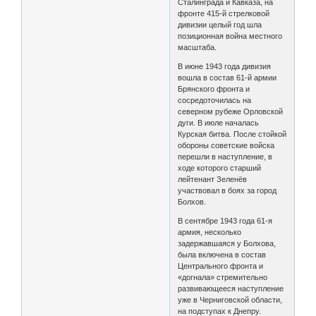
Сталинграда и Кавказа, на
фронте 415-й стрелковой
дивизии целый год шла
позиционная война местного
масштаба.
В июне 1943 года дивизия
вошла в состав 61-й армии
Брянского фронта и
сосредоточилась на
северном рубеже Орловской
дуги. В июле началась
Курская битва. После стойкой
обороны советские войска
перешли в наступление, в
ходе которого старший
лейтенант Зеленёв
участвовал в боях за город
Болхов.
В сентябре 1943 года 61-я
армия, несколько
задержавшаяся у Болхова,
была включена в состав
Центрального фронта и
«догнала» стремительно
развивающееся наступление
уже в Черниговской области,
на подступах к Днепру.