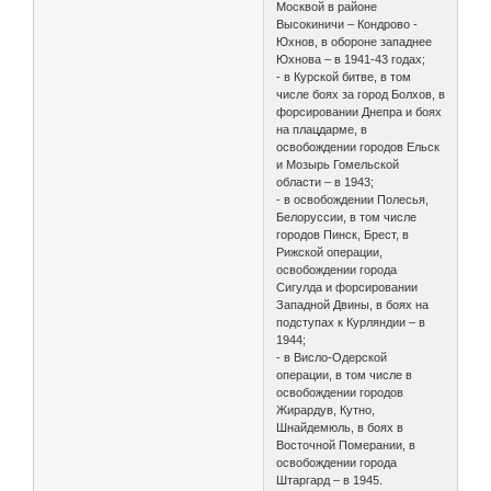
Москвой в районе
Высокиничи – Кондрово -
Юхнов, в обороне западнее
Юхнова – в 1941-43 годах;
- в Курской битве, в том
числе боях за город Болхов, в
форсировании Днепра и боях
на плацдарме, в
освобождении городов Ельск
и Мозырь Гомельской
области – в 1943;
- в освобождении Полесья,
Белоруссии, в том числе
городов Пинск, Брест, в
Рижской операции,
освобождении города
Сигулда и форсировании
Западной Двины, в боях на
подступах к Курляндии – в
1944;
- в Висло-Одерской
операции, в том числе в
освобождении городов
Жирардув, Кутно,
Шнайдемюль, в боях в
Восточной Померании, в
освобождении города
Штаргард – в 1945.