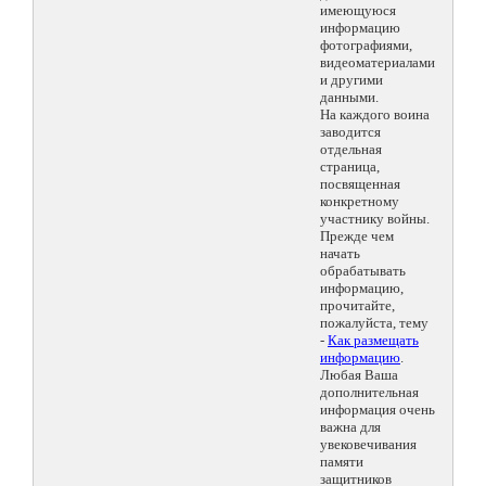
имеющуюся
информацию
фотографиями,
видеоматериалами
и другими
данными.
На каждого воина
заводится
отдельная
страница,
посвященная
конкретному
участнику войны.
Прежде чем
начать
обрабатывать
информацию,
прочитайте,
пожалуйста, тему
-
Как размещать
информацию
.
Любая Ваша
дополнительная
информация очень
важна для
увековечивания
памяти
защитников