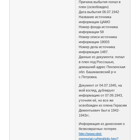
Причина выбытия попал в
плен (освобожден)
Дата выбытия 06.07.1942
Название источника
информации ЦАМО
Номер фонда источника
информации 58
Номер описи источника
информации 18003
Номер дела источника
информации 1487.
Данные из документа: попал
в плен под Россошью,
домашний адрес Пензенская
обл. Башмаковский р-н
с.Петровка.
Документ от 04.07.1945, на
мой взгляд, дублирует
информацию от 07.09.1943,
уточняя её, но все же
освобожден из плена Герасим
Дементьевич был в 1942-
1943гг..
Информация из донесения о
безвозвратных потерях
http://www.obd-
memorial.ru/html/info.htm?