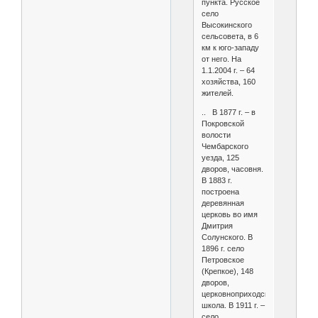
пункта. Русское
село
Высокинского
сельсовета, в 6
км к юго-западу
от него. На
1.1.2004 г. – 64
хозяйства, 160
жителей.
.. В 1877 г. – в
Покровской
волости
Чембарского
уезда, 125
дворов, часовня.
В 1883 г.
построена
деревянная
церковь во имя
Дмитрия
Солунского. В
1896 г. село
Петровское
(Крепкое), 148
дворов,
церковноприходская
школа. В 1911 г. –
село