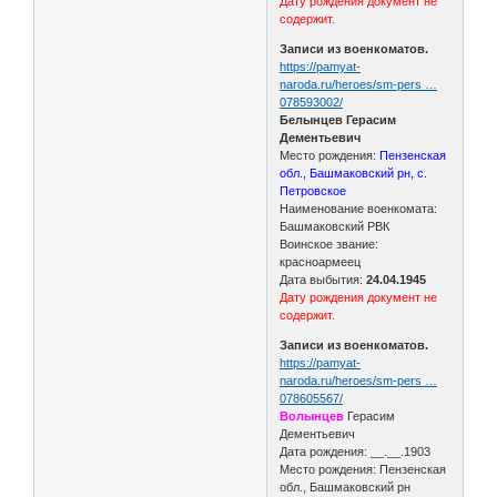
Дату рождения документ не
содержит.
Записи из военкоматов.
https://pamyat-
naroda.ru/heroes/sm-pers …
078593002/
Белынцев Герасим
Дементьевич
Место рождения:
Пензенская
обл., Башмаковский рн, с.
Петровское
Наименование военкомата:
Башмаковский РВК
Воинское звание:
красноармеец
Дата выбытия:
24.04.1945
Дату рождения документ не
содержит.
Записи из военкоматов.
https://pamyat-
naroda.ru/heroes/sm-pers …
078605567/
Волынцев
Герасим
Дементьевич
Дата рождения: __.__.1903
Место рождения: Пензенская
обл., Башмаковский рн