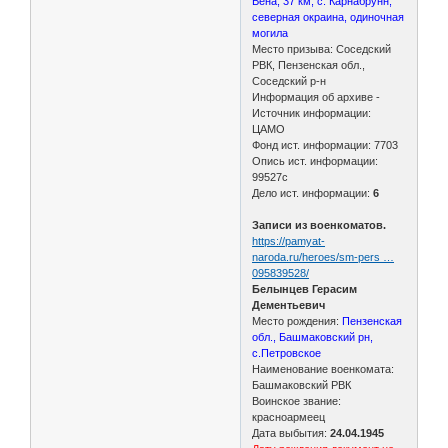
Вена, 37 км, с. Карнабрунн,
северная окраина, одиночная
могила
Место призыва: Соседский
РВК, Пензенская обл.,
Соседский р-н
Информация об архиве -
Источник информации:
ЦАМО
Фонд ист. информации: 7703
Опись ист. информации:
99527с
Дело ист. информации:
6
Записи из военкоматов.
https://pamyat-
naroda.ru/heroes/sm-pers …
095839528/
Белынцев Герасим
Дементьевич
Место рождения:
Пензенская
обл., Башмаковский рн,
с.Петровское
Наименование военкомата:
Башмаковский РВК
Воинское звание:
красноармеец
Дата выбытия:
24.04.1945