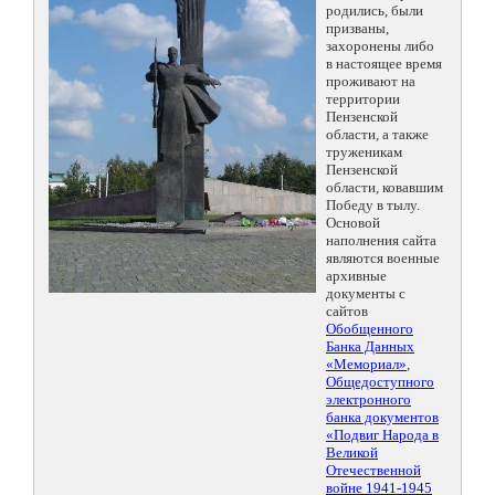
родились, были
призваны,
захоронены либо
в настоящее время
проживают на
территории
Пензенской
области, а также
труженикам
Пензенской
области, ковавшим
Победу в тылу.
Основой
наполнения сайта
являются военные
архивные
документы с
сайтов
Обобщенного
Банка Данных
«Мемориал»
,
Общедоступного
электронного
банка документов
«Подвиг Народа в
Великой
Отечественной
войне 1941-1945