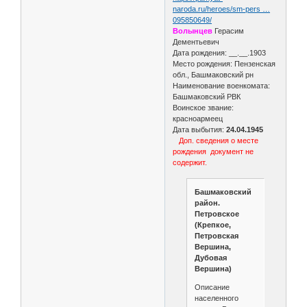
naroda.ru/heroes/sm-pers …
095850649/
Волынцев
Герасим
Дементьевич
Дата рождения: __.__.1903
Место рождения: Пензенская
обл., Башмаковский рн
Наименование военкомата:
Башмаковский РВК
Воинское звание:
красноармеец
Дата выбытия:
24.04.1945
Доп. сведения о месте
рождения документ не
содержит.
Башмаковский
район.
Петровское
(Крепкое,
Петровская
Вершина,
Дубовая
Вершина)
Описание
населенного