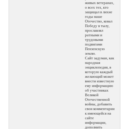
живых ветеранах,
о всех тех, кто
защищал в лихие
годы наше
Отечество, ковал
Победу в тылу,
прославлял
ратными и
трудовыми
подвигами
Пензенскую
землю.
Сайт задуман, как
народная
энциклопедия, в
которую каждый
желающий может
внести известную
ему информацию
об участниках
Великой
Отечественной
войны, добавить
свои комментарии
к имеющейся на
сайте
информации,
дополнить