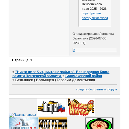
Пензенского
края 2025 - 2026
https://penza-
history.ru/location/petrovskoe/
Отредактировано Легошина
Валентина (2026-07-05
20:39:11)
0
Страница:
1
»
"Никто не забыт, ничто не забыто". Всенародная Книга
памяти Пензенской области.
»
Башмаковский район
»
Белынцев ( Волынцев ) Герасим Дементьевич
создать бесплатный форум