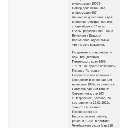
информации 18003
Номер дела источника
информации 667.
Данные из донесения: стр-к,
похоронен Австрия сев.окр.
с.Карнабрун в 37 км от
г.Вены, родственники - жена
Белынцева Евдокия
Васильевна, адрес тот же,
что и место рождения.
По данным справочника по
адм.-тер. делению
Пензенского края 1663-
1991гг. нас.пункт с названием
Петрово-Петровка-
Петровское или похожим в
Соседском р-не по данным
на апрель 1939г. не значился.
Согласно данным того же
Справочника, стр.263
с.Петровское (Крепкое) по
состоянию на 12.01.1929г.
значится в составе
Петровскоого с/с
Башмаковского района,
ранее, в 1923г., в составе
Чембарского уезда (стр.218