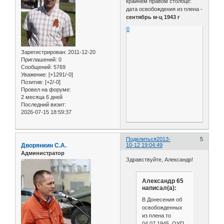
крайнем правом столбце:
дата освобождения из плена -
сентябрь м-ц 1943 г
0
Зарегистрирован
: 2011-12-20
Приглашений:
0
Сообщений:
5769
Уважение:
[+1291/-0]
Позитив:
[+2/-0]
Провел на форуме:
2 месяца 6 дней
Последний визит:
2026-07-15 18:59:37
Поделиться
2013-
5
Дворянкин С.А.
10-12 19:04:49
Администратор
Здравствуйте, Александр!
Александр 65
написал(а):
В Донесения об
освобожденных
из плена то
04.07.1945 ОУП