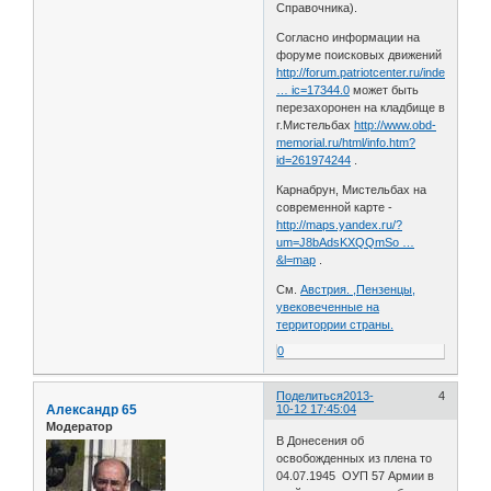
Справочника).
Согласно информации на
форуме поисковых движений
http://forum.patriotcenter.ru/index.php
… ic=17344.0
может быть
перезахоронен на кладбище в
г.Мистельбах
http://www.obd-
memorial.ru/html/info.htm?
id=261974244
.
Карнабрун, Мистельбах на
современной карте -
http://maps.yandex.ru/?
um=J8bAdsKXQQmSo …
&l=map
.
См.
Австрия. ,Пензенцы,
увековеченные на
территоррии страны.
0
Поделиться
2013-
4
Александр 65
10-12 17:45:04
Модератор
В Донесения об
освобожденных из плена то
04.07.1945 ОУП 57 Армии в