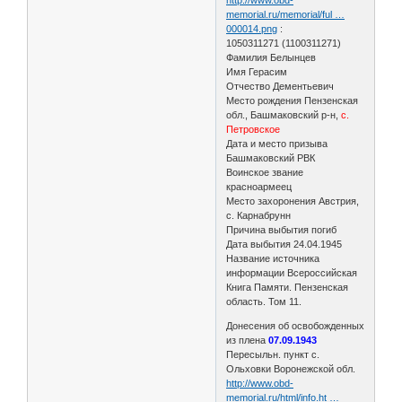
memorial.ru/memorial/ful …
000014.png
:
1050311271 (1100311271)
Фамилия Белынцев
Имя Герасим
Отчество Дементьевич
Место рождения Пензенская
обл., Башмаковский р-н,
с.
Петровское
Дата и место призыва
Башмаковский РВК
Воинское звание
красноармеец
Место захоронения Австрия,
с. Карнабрунн
Причина выбытия погиб
Дата выбытия 24.04.1945
Название источника
информации Всероссийская
Книга Памяти. Пензенская
область. Том 11.
Донесения об освобожденных
из плена
07.09.1943
Пересыльн. пункт с.
Ольховки Воронежской обл.
http://www.obd-
memorial.ru/html/info.ht …