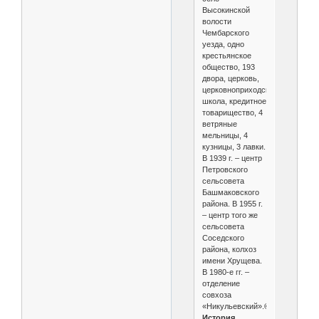
Высокинской
волости
Чембарского
уезда, одно
крестьянское
общество, 193
двора, церковь,
церковноприходская
школа, кредитное
товарищество, 4
ветряные
мельницы, 4
кузницы, 3 лавки.
В 1939 г. – центр
Петровского
сельсовета
Башмаковского
района. В 1955 г.
– центр того же
сельсовета
Соседского
района, колхоз
имени Хрущева.
В 1980-е гг. –
отделение
совхоза
«Никульевский».
©
История