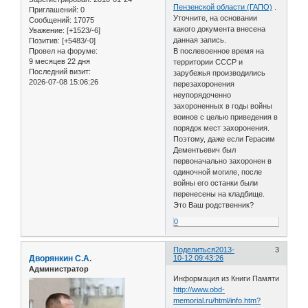
Пензенской области (ГАПО)
.
Приглашений:
0
Уточните, на основании
Сообщений:
17075
какого документа внесена
Уважение:
[+1523/-6]
данная запись.
Позитив:
[+5483/-0]
Провел на форуме:
В послевоенное время на
9 месяцев 22 дня
территории СССР и
Последний визит:
зарубежья производились
2026-07-08 15:06:26
перезахоронения
неупорядоченно
захороненных в годы войны
воинов с целью приведения в
порядок мест захоронения.
Поэтому, даже если Герасим
Дементьевич был
первоначально захоронен в
одиночной могиле, после
войны его останки были
перенесены на кладбище.
Это Ваш родственник?
0
Поделиться
2013-
3
Дворянкин С.А.
10-12 09:43:26
Администратор
Информация из Книги Памяти
http://www.obd-
memorial.ru/html/info.htm?