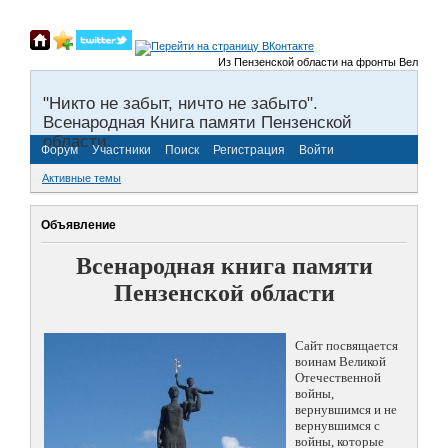
Из Пензенской области на фронты Великой Отече
"Никто не забыт, ничто не забыто".
Всенародная Книга памяти Пензенской
области.
Форум
Участники
Поиск
Регистрация
Войти
Активные темы
Объявление
Всенародная книга памяти
Пензенской области
Сайт посвящается
воинам Великой
Отечественной
войны,
вернувшимся и не
вернувшимся с
войны, которые