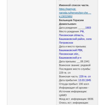
Именной список части.
https://pamyat-
naroda.ru/heroes/isp-che …
k13832980/
Белынцев Герасим
Дементьевич
Дата рождения: __.__.
1903
Место рождения:
РФ,
Пензенская область,
Башмаковский район, село
Петровское
Дата и место призыва:
Башмаковский РВК,
Пензенская обл.,
Башмаковский р-н
Дата призыва: __.08.1941
Воинское звание: рядовой
Последнее место службы:
229 гв. сп
Воинская часть:
229 гв. сп
Дата прибытия:
13.03.1945
Откуда прибыл: 190 азсп
Информация об архиве -
Источник информации:
ЦАМО
Фонд ист. информации: 6836
Опись ист. информации: