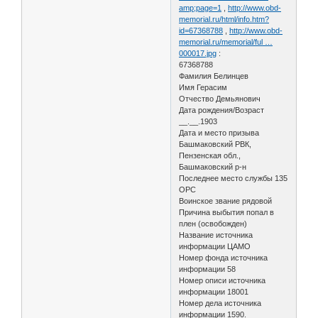
amp;page=1
,
http://www.obd-
memorial.ru/html/info.htm?
id=67368788
,
http://www.obd-
memorial.ru/memorial/ful …
000017.jpg
:
67368788
Фамилия Белинцев
Имя Герасим
Отчество Демьянович
Дата рождения/Возраст
__.__.1903
Дата и место призыва
Башмаковский РВК,
Пензенская обл.,
Башмаковский р-н
Последнее место службы 135
ОРС
Воинское звание рядовой
Причина выбытия попал в
плен (освобожден)
Название источника
информации ЦАМО
Номер фонда источника
информации 58
Номер описи источника
информации 18001
Номер дела источника
информации 1590.