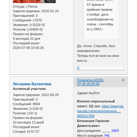
57 Армии в
Откуда:
г.Пенза
крайнем правом
Зарегистрирован
: 2010-01-24
столбце: дата
Приглашений:
0
освобождения из
Сообщений:
17075
плена - сентябрь
Уважение:
[+1523/-6]
м-ц 1943 г
Позитив:
[+5483/-0]
Провел на форуме:
9 месяцев 22 дня
Последний визит:
Да, точно. Спасибо, был
2026-07-08 15:06:26
невнимателен.
Теперь всё встало на свои
места.
0
Поделиться
2026-
6
Легошина Валентина
07-05 20:26:36
Активный участник
Здравствуйте!
Зарегистрирован
: 2022-05-20
Приглашений:
0
Военно-пересыльный
Сообщений:
8504
пункт: 111 зсп.
https://pamyat-
Уважение:
[+119/-0]
naroda.ru/heroes/memoria …
Позитив:
[+0/-1]
985251789/
Провел на форуме:
Белынцев Герасим
10 месяцев 13 дней
Дементьевич
Последний визит:
Дата рождения: __.__.
1903
Сегодня 10:57:07
Место рождения:
РФ,