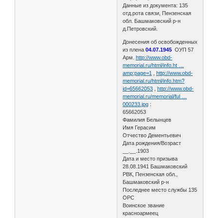
Данные из документа: 135
отд.рота связи, Пензенская
обл. Башмаковский р-н
д.Петровский.
Донесения об освобожденных
из плена
04.07.1945
ОУП 57
Арм.
http://www.obd-
memorial.ru/html/info.ht …
amp;page=1
,
http://www.obd-
memorial.ru/html/info.htm?
id=65662053
,
http://www.obd-
memorial.ru/memorial/ful …
000233.jpg
:
65662053
Фамилия Белынцев
Имя Герасим
Отчество Дементьевич
Дата рождения/Возраст
__.__.1903
Дата и место призыва
28.08.1941 Башмаковский
РВК, Пензенская обл.,
Башмаковский р-н
Последнее место службы 135
ОРС
Воинское звание
красноармеец