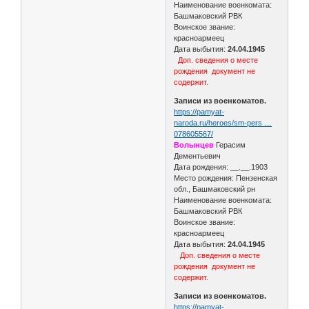
Наименование военкомата:
Башмаковский РВК
Воинское звание:
красноармеец
Дата выбытия:
24.04.1945
Доп. сведения о месте
рождения документ не
содержит.
Записи из военкоматов.
https://pamyat-
naroda.ru/heroes/sm-pers …
078605567/
Волынцев
Герасим
Дементьевич
Дата рождения: __.__.1903
Место рождения: Пензенская
обл., Башмаковский рн
Наименование военкомата:
Башмаковский РВК
Воинское звание:
красноармеец
Дата выбытия:
24.04.1945
Доп. сведения о месте
рождения документ не
содержит.
Записи из военкоматов.
https://pamyat-