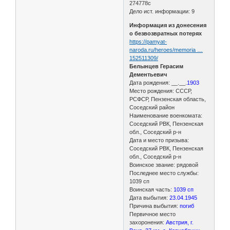
274778с
Дело ист. информации: 9
Информация из донесения
о безвозвратных потерях
https://pamyat-
naroda.ru/heroes/memoria …
152511309/
Белынцев Герасим
Дементьевич
Дата рождения: __.__.
1903
Место рождения: СССР,
РСФСР, Пензенская область,
Соседский район
Наименование военкомата:
Соседский РВК, Пензенская
обл., Соседский р-н
Дата и место призыва:
Соседский РВК, Пензенская
обл., Соседский р-н
Воинское звание: рядовой
Последнее место службы:
1039 сп
Воинская часть:
1039 сп
Дата выбытия:
23.04.1945
Причина выбытия:
погиб
Первичное место
захоронения:
Австрия, г.