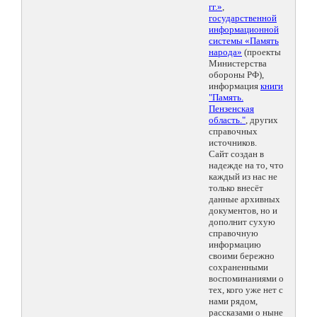
гг.»
,
государственной
информационной
системы «Память
народа»
(проекты
Министерства
обороны РФ),
информация
книги
"Память.
Пензенская
область."
, других
справочных
источников.
Сайт создан в
надежде на то, что
каждый из нас не
только внесёт
данные архивных
документов, но и
дополнит сухую
справочную
информацию
своими бережно
сохраненными
воспоминаниями о
тех, кого уже нет с
нами рядом,
рассказами о ныне