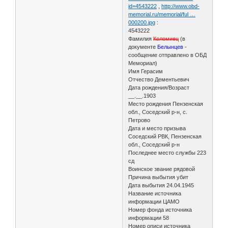
id=4543222
,
http://www.obd-
memorial.ru/memorial/ful …
000200.jpg
:
4543222
Фамилия
Коломиец
(в
документе
Белынцев
-
сообщение отправлено в ОБД
Мемориал)
Имя Герасим
Отчество Дементьевич
Дата рождения/Возраст
__.__.1903
Место рождения Пензенская
обл., Соседский р-н, с.
Петрово
Дата и место призыва
Соседский РВК, Пензенская
обл., Соседский р-н
Последнее место службы 223
сд
Воинское звание рядовой
Причина выбытия убит
Дата выбытия 24.04.1945
Название источника
информации ЦАМО
Номер фонда источника
информации 58
Номер описи источника