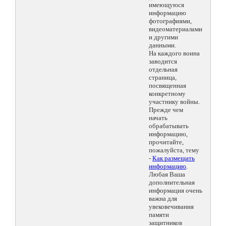
имеющуюся
информацию
фотографиями,
видеоматериалами
и другими
данными.
На каждого воина
заводится
отдельная
страница,
посвященная
конкретному
участнику войны.
Прежде чем
начать
обрабатывать
информацию,
прочитайте,
пожалуйста, тему
-
Как размещать
информацию
.
Любая Ваша
дополнительная
информация очень
важна для
увековечивания
памяти
защитников