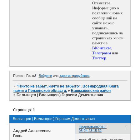
Отечества.
Информацию о
появлении новых
сообщений на
сайте можно
узнавать,
подписавшись на
страничках книги
памяти в
ВКонтакте
,
Телеграмм
или
Твиттер
.
Привет, Гость!
Войдите
или
зарегистрируйтесь
.
»
"Никто не забыт, ничто не забыто". Всенародная Книга
памяти Пензенской области.
»
Башмаковский район
»
Белынцев ( Волынцев ) Герасим Дементьевич
Страница:
1
Белынцев ( Волынцев ) Герасим Дементьевич
Поделиться
2012-
1
Андрей Алексеевич
08-24 23:15:32
Гость
Добрый день, есть ли какие-