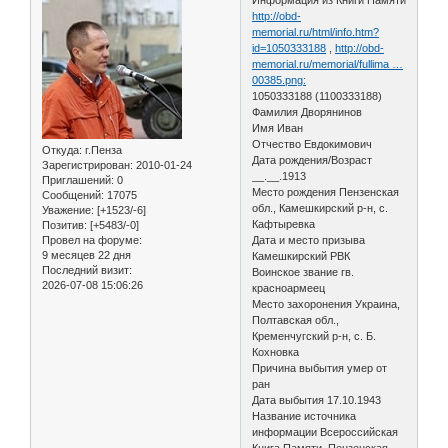
http://obd-
memorial.ru/html/info.htm?
id=1050333188
,
http://obd-
memorial.ru/memorial/fullima …
00385.png:
1050333188 (1100333188)
Фамилия Дворянинов
Имя Иван
Отчество Евдокимович
Откуда:
г.Пенза
Дата рождения/Возраст
Зарегистрирован
: 2010-01-24
__.__.1913
Приглашений:
0
Место рождения Пензенская
Сообщений:
17075
обл., Камешкирский р-н, с.
Уважение:
[+1523/-6]
Кафтыревка
Позитив:
[+5483/-0]
Провел на форуме:
Дата и место призыва
9 месяцев 22 дня
Камешкирский РВК
Последний визит:
Воинское звание гв.
2026-07-08 15:06:26
красноармеец
Место захоронения Украина,
Полтавская обл.,
Кременчугский р-н, с. Б.
Кохновка
Причина выбытия умер от
ран
Дата выбытия 17.10.1943
Название источника
информации Всероссийская
Книга Памяти. Пензенская