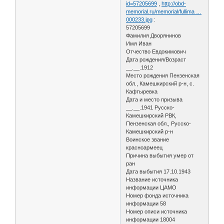
id=57205699
,
http://obd-
memorial.ru/memorial/fullima …
000233.jpg
:
57205699
Фамилия Дворянинов
Имя Иван
Отчество Евдокимович
Дата рождения/Возраст
__.__.1912
Место рождения Пензенская
обл., Камешкирский р-н, с.
Кафтыревка
Дата и место призыва
__.__.1941 Русско-
Камешкирский РВК,
Пензенская обл., Русско-
Камешкирский р-н
Воинское звание
красноармеец
Причина выбытия умер от
ран
Дата выбытия 17.10.1943
Название источника
информации ЦАМО
Номер фонда источника
информации 58
Номер описи источника
информации 18004