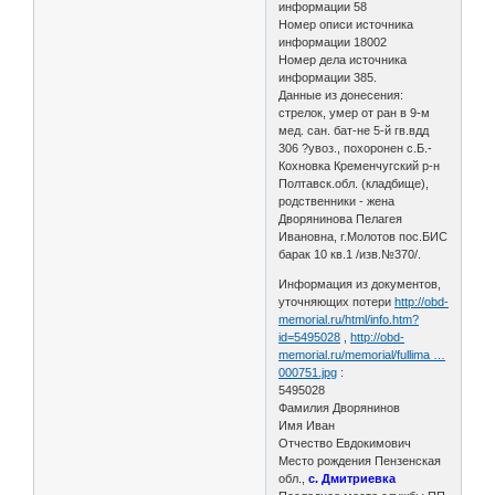
информации 58
Номер описи источника
информации 18002
Номер дела источника
информации 385.
Данные из донесения:
стрелок, умер от ран в 9-м
мед. сан. бат-не 5-й гв.вдд
306 ?увоз., похоронен с.Б.-
Кохновка Кременчугский р-н
Полтавск.обл. (кладбище),
родственники - жена
Дворянинова Пелагея
Ивановна, г.Молотов пос.БИС
барак 10 кв.1 /изв.№370/.
Информация из документов,
уточняющих потери
http://obd-
memorial.ru/html/info.htm?
id=5495028
,
http://obd-
memorial.ru/memorial/fullima …
000751.jpg
:
5495028
Фамилия Дворянинов
Имя Иван
Отчество Евдокимович
Место рождения Пензенская
обл.,
с. Дмитриевка