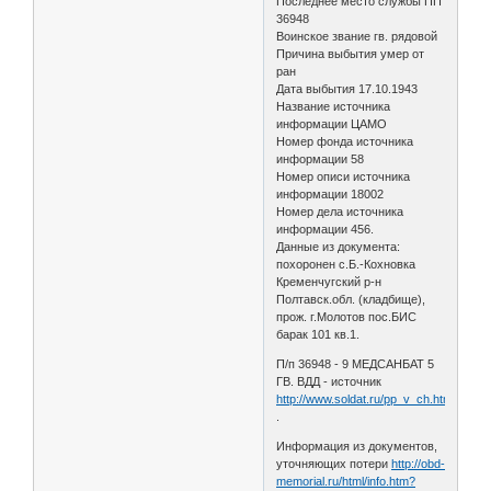
Последнее место службы ПП
36948
Воинское звание гв. рядовой
Причина выбытия умер от
ран
Дата выбытия 17.10.1943
Название источника
информации ЦАМО
Номер фонда источника
информации 58
Номер описи источника
информации 18002
Номер дела источника
информации 456.
Данные из документа:
похоронен с.Б.-Кохновка
Кременчугский р-н
Полтавск.обл. (кладбище),
прож. г.Молотов пос.БИС
барак 101 кв.1.
П/п 36948 - 9 МЕДСАНБАТ 5
ГВ. ВДД - источник
http://www.soldat.ru/pp_v_ch.html
.
Информация из документов,
уточняющих потери
http://obd-
memorial.ru/html/info.htm?