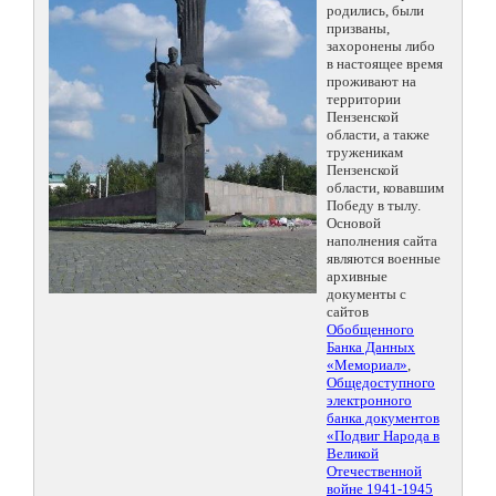
родились, были
призваны,
захоронены либо
в настоящее время
проживают на
территории
Пензенской
области, а также
труженикам
Пензенской
области, ковавшим
Победу в тылу.
Основой
наполнения сайта
являются военные
архивные
документы с
сайтов
Обобщенного
Банка Данных
«Мемориал»
,
Общедоступного
электронного
банка документов
«Подвиг Народа в
Великой
Отечественной
войне 1941-1945