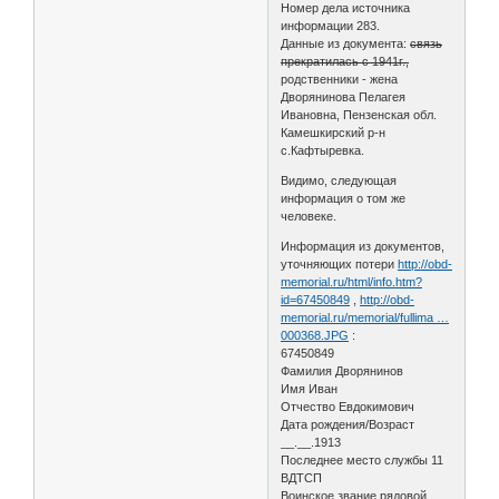
Номер дела источника
информации 283.
Данные из документа:
связь
прекратилась с 1941г.,
родственники - жена
Дворянинова Пелагея
Ивановна, Пензенская обл.
Камешкирский р-н
с.Кафтыревка.
Видимо, следующая
информация о том же
человеке.
Информация из документов,
уточняющих потери
http://obd-
memorial.ru/html/info.htm?
id=67450849
,
http://obd-
memorial.ru/memorial/fullima …
000368.JPG
:
67450849
Фамилия Дворянинов
Имя Иван
Отчество Евдокимович
Дата рождения/Возраст
__.__.1913
Последнее место службы 11
ВДТСП
Воинское звание рядовой