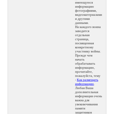
имеющуюся
информацию
фотографиями,
видеоматериалами
и другими
данными.
На каждого воина
заводится
отдельная
страница,
посвященная
конкретному
участнику войны.
Прежде чем
начать
обрабатывать
информацию,
прочитайте,
пожалуйста, тему
-
Как размещать
информацию
.
Любая Ваша
дополнительная
информация очень
важна для
увековечивания
памяти
защитников