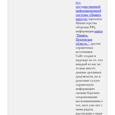
гг.»
,
государственной
информационной
системы «Память
народа»
(проекты
Министерства
обороны РФ),
информация
книги
"Память.
Пензенская
область."
, других
справочных
источников.
Сайт создан в
надежде на то, что
каждый из нас не
только внесёт
данные архивных
документов, но и
дополнит сухую
справочную
информацию
своими бережно
сохраненными
воспоминаниями о
тех, кого уже нет с
нами рядом,
рассказами о ныне