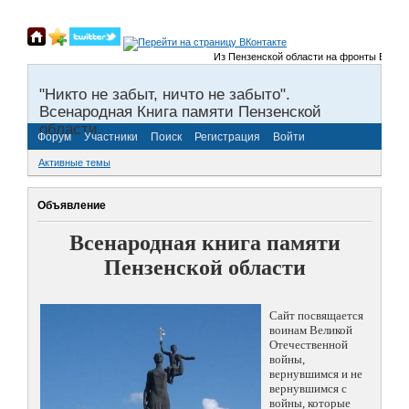
Из Пензенской области на фронты Великой 
"Никто не забыт, ничто не забыто".
Всенародная Книга памяти Пензенской
области.
Форум
Участники
Поиск
Регистрация
Войти
Активные темы
Объявление
Всенародная книга памяти
Пензенской области
Сайт посвящается
воинам Великой
Отечественной
войны,
вернувшимся и не
вернувшимся с
войны, которые