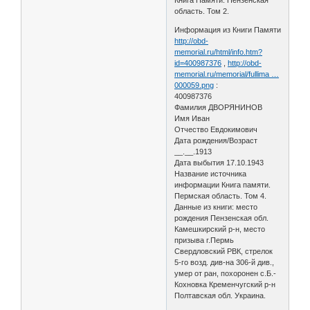
область. Том 2.
Информация из Книги Памяти
http://obd-
memorial.ru/html/info.htm?
id=400987376
,
http://obd-
memorial.ru/memorial/fullima …
000059.png
:
400987376
Фамилия ДВОРЯНИНОВ
Имя Иван
Отчество Евдокимович
Дата рождения/Возраст
__.__.1913
Дата выбытия 17.10.1943
Название источника
информации Книга памяти.
Пермская область. Том 4.
Данные из книги: место
рождения Пензенская обл.
Камешкирский р-н, место
призыва г.Пермь
Свердловский РВК, стрелок
5-го возд. див-на 306-й див.,
умер от ран, похоронен с.Б.-
Кохновка Кременчугский р-н
Полтавская обл. Украина.