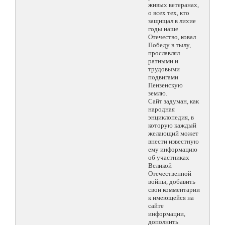
живых ветеранах,
о всех тех, кто
защищал в лихие
годы наше
Отечество, ковал
Победу в тылу,
прославлял
ратными и
трудовыми
подвигами
Пензенскую
землю.
Сайт задуман, как
народная
энциклопедия, в
которую каждый
желающий может
внести известную
ему информацию
об участниках
Великой
Отечественной
войны, добавить
свои комментарии
к имеющейся на
сайте
информации,
дополнить