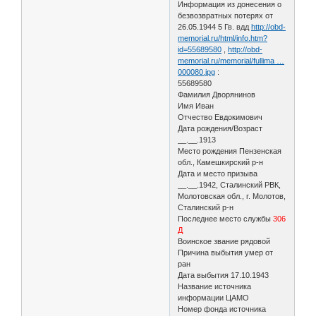
Информация из донесения о
безвозвратных потерях от
26.05.1944 5 Гв. вдд
http://obd-
memorial.ru/html/info.htm?
id=55689580
,
http://obd-
memorial.ru/memorial/fullima …
000080.jpg
:
55689580
Фамилия Дворянинов
Имя Иван
Отчество Евдокимович
Дата рождения/Возраст
__.__.1913
Место рождения Пензенская
обл., Камешкирский р-н
Дата и место призыва
__.__.1942, Сталинский РВК,
Молотовская обл., г. Молотов,
Сталинский р-н
Последнее место службы
306
Д
Воинское звание рядовой
Причина выбытия умер от
ран
Дата выбытия 17.10.1943
Название источника
информации ЦАМО
Номер фонда источника