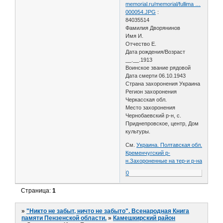
memorial.ru/memorial/fullima …
000054.JPG
:
84035514
Фамилия Дворянинов
Имя И.
Отчество Е.
Дата рождения/Возраст
__.__.1913
Воинское звание рядовой
Дата смерти 06.10.1943
Страна захоронения Украина
Регион захоронения
Черкасская обл.
Место захоронения
Чернобаевский р-н, с.
Приднепровское, центр, Дом
культуры.
См.
Украина. Полтавская обл.
Кременчугский р-
н.Захороненные на тер-и р-на
0
Страница:
1
»
"Никто не забыт, ничто не забыто". Всенародная Книга
памяти Пензенской области.
»
Камешкирский район