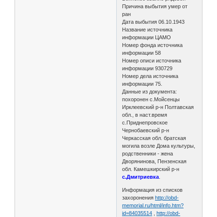
Причина выбытия умер от
ран
Дата выбытия 06.10.1943
Название источника
информации ЦАМО
Номер фонда источника
информации 58
Номер описи источника
информации 930729
Номер дела источника
информации 75.
Данные из документа:
похоронен с.Мойсенцы
Ирклеевский р-н Полтавская
обл., в наст.время
с.Приднепровское
Чернобаевский р-н
Черкасская обл. братская
могила возле Дома культуры,
родственники - жена
Дворянинова, Пензенская
обл. Камешкирский р-н
с.Дмитриевка
.
Информация из списков
захоронения
http://obd-
memorial.ru/html/info.htm?
id=84035514
,
http://obd-