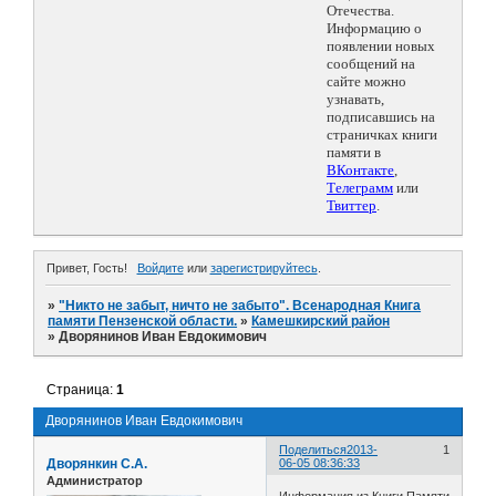
Отечества.
Информацию о
появлении новых
сообщений на
сайте можно
узнавать,
подписавшись на
страничках книги
памяти в
ВКонтакте
,
Телеграмм
или
Твиттер
.
Привет, Гость!
Войдите
или
зарегистрируйтесь
.
»
"Никто не забыт, ничто не забыто". Всенародная Книга
памяти Пензенской области.
»
Камешкирский район
»
Дворянинов Иван Евдокимович
Страница:
1
Дворянинов Иван Евдокимович
Поделиться
2013-
1
Дворянкин С.А.
06-05 08:36:33
Администратор
Информация из Книги Памяти