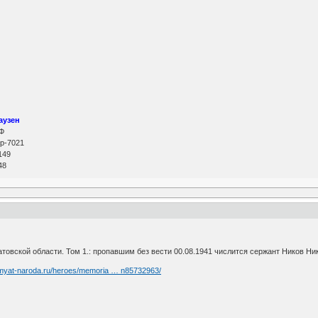
аузен
РФ
р-7021
149
48
атовской области. Том 1.: пропавшим без вести 00.08.1941 числится сержант Ников Н
amyat-naroda.ru/heroes/memoria … n85732963/