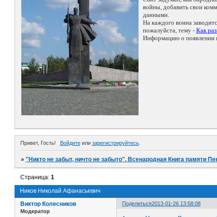
войны, добавить свои ко
данными.
На каждого воина заводит
пожалуйста, тему -
Как ра
Информацию о появлении н
Привет, Гость!
Войдите
или
зарегистрируйтесь
.
»
"Никто не забыт, ничто не забыто". Всенародная Книга памяти Пе
Страница:
1
Ников Николай Афанасьевич
Виктор Колесников
Поделиться
2013-01-26 13:58:08
Модератор