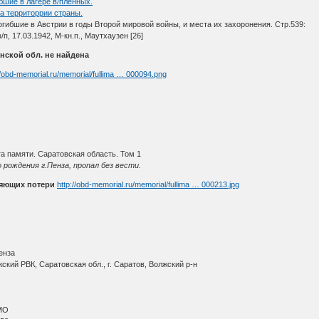
бшие в лагере в/пленных.
а территоррии страны.
огибшие в Австрии в годы Второй мировой войны, и места их захоронения. Стр.539:
в/п, 17.03.1942, М-кн.п., Маутхаузен [26]
нской обл. не найдена
//obd-memorial.ru/memorial/fullima … 000094.png
а памяти. Саратовская область. Том 1
рождения г.Пенза, пропал без вести.
няющих потери
http://obd-memorial.ru/memorial/fullima … 000213.jpg
енза
ский РВК, Саратовская обл., г. Саратов, Волжский р-н
МО