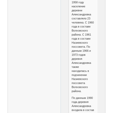
1958 году
население
деревни
Александровка
составляло 23
человека. С 1960
года в составе
Волховского
района. С 1961
года в составе
Назиевского
поссовета. По
данным 1966 и
1973 годов
деревня
Александровка
также
находилась в
подчинении
Назиевского
поссовета
Волховского
района.
По данным 1990
года деревня
Александровка
входила в состав