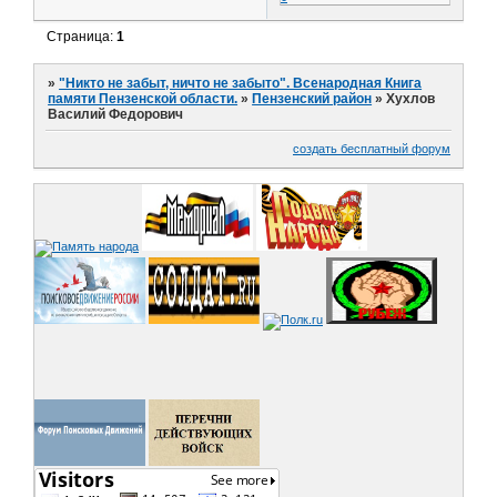
Страница:
1
»
"Никто не забыт, ничто не забыто". Всенародная Книга
памяти Пензенской области.
»
Пензенский район
»
Хухлов
Василий Федорович
создать бесплатный форум