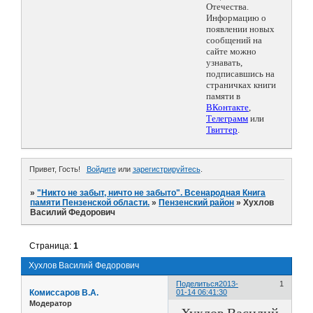
Отечества.
Информацию о
появлении новых
сообщений на
сайте можно
узнавать,
подписавшись на
страничках книги
памяти в
ВКонтакте
,
Телеграмм
или
Твиттер
.
Привет, Гость!
Войдите
или
зарегистрируйтесь
.
»
"Никто не забыт, ничто не забыто". Всенародная Книга
памяти Пензенской области.
»
Пензенский район
»
Хухлов
Василий Федорович
Страница:
1
Хухлов Василий Федорович
Поделиться
2013-
1
Комиссаров В.А.
01-14 06:41:30
Модератор
Хухлов Василий