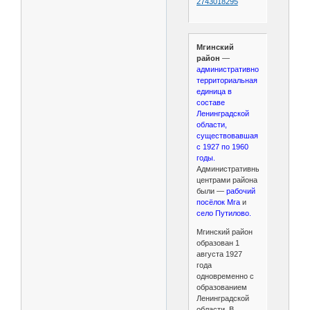
2743018295
Мгинский
район
—
административно-
территориальная
единица в
составе
Ленинградской
области,
существовавшая
с 1927 по 1960
годы.
Административными
центрами района
были —
рабочий
посёлок Мга
и
село Путилово.
Мгинский район
образован 1
августа 1927
года
одновременно с
образованием
Ленинградской
области. В