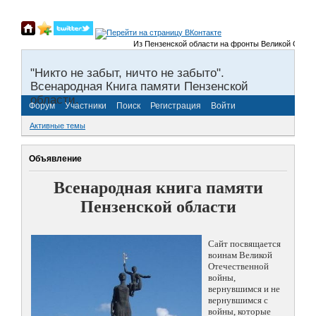
Из Пензенской области на фронты Великой Отечественн
"Никто не забыт, ничто не забыто".
Всенародная Книга памяти Пензенской
области.
Форум
Участники
Поиск
Регистрация
Войти
Активные темы
Объявление
Всенародная книга памяти
Пензенской области
Сайт посвящается
воинам Великой
Отечественной
войны,
вернувшимся и не
вернувшимся с
войны, которые