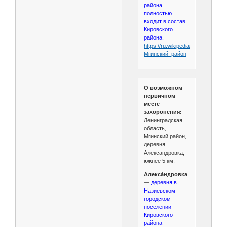
района
полностью
входит в состав
Кировского
района.
https://ru.wikipedia.org/wiki/
Мгинский_район
О возможном
первичном
месте
захоронения:
Ленинградская
область,
Мгинский район,
деревня
Александровка,
южнее 5 км.
Алекса́ндровка
—
деревня в
Назиевском
городском
поселении
Кировского
района