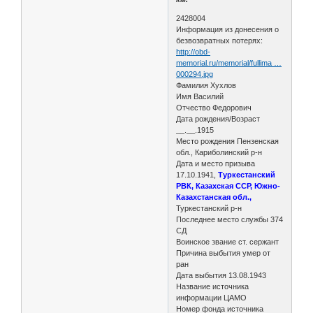
2428004
Информация из донесения о
безвозвратных потерях:
http://obd-
memorial.ru/memorial/fullima …
000294.jpg
Фамилия Хухлов
Имя Василий
Отчество Федорович
Дата рождения/Возраст
__.__.1915
Место рождения Пензенская
обл., Кариболинский р-н
Дата и место призыва
17.10.1941,
Туркестанский
РВК, Казахская ССР, Южно-
Казахстанская обл.,
Туркестанский р-н
Последнее место службы 374
СД
Воинское звание ст. сержант
Причина выбытия умер от
ран
Дата выбытия 13.08.1943
Название источника
информации ЦАМО
Номер фонда источника