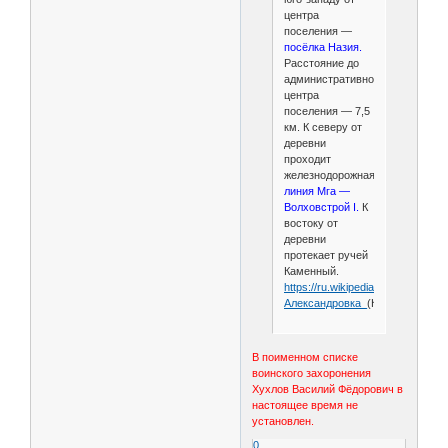
центра
поселения —
посёлка Назия.
Расстояние до
административного
центра
поселения — 7,5
км. К северу от
деревни
проходит
железнодорожная
линия Мга —
Волховстрой I.
К
востоку от
деревни
протекает ручей
Каменный.
https://ru.wikipedia.org/wiki/
Александровка_
(Кировский_рай
В поименном списке
воинского захоронения
Хухлов Василий Фёдорович в
настоящее время не
установлен.
0