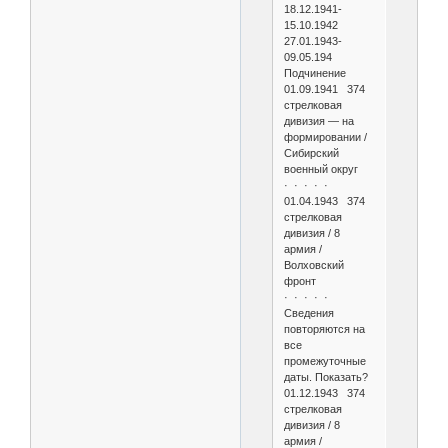
18.12.1941-
15.10.1942
27.01.1943-
09.05.194
Подчинение
01.09.1941 374
стрелковая
дивизия — на
формировании /
Сибирский
военный округ
· · · · ·
01.04.1943 374
стрелковая
дивизия / 8
армия /
Волховский
фронт
· · · · ·
Сведения
повторяются на
все
промежуточные
даты. Показать?
01.12.1943 374
стрелковая
дивизия / 8
армия /