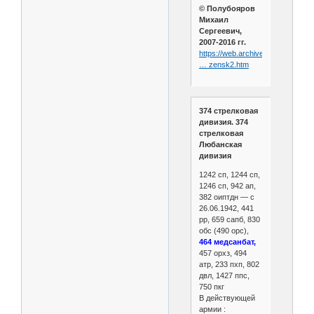
© Полубояров
Михаил
Сергеевич,
2007-2016 гг.
https://web.archive.org/web/202
… zensk2.htm
374 стрелковая
дивизия. 374
стрелковая
Любанская
дивизия
1242 сп, 1244 сп,
1246 сп, 942 ап,
382 оиптдн — с
26.06.1942, 441
рр, 659 сапб, 830
обс (490 орс),
464 медсанбат,
457 орхз, 494
атр, 233 пхп, 802
двл, 1427 ппс,
750 пкг
В действующей
армии :