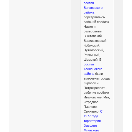
состав
Волховского
района
передавались
рабочий посёлок
Назия и
сельсоветы:
Выставский,
Васильковский,
Кобонский,
Путиловский,
Ратницкий,
Шумский. В
состав
Тосненского
района
были
включены города
Кировск и
Петрокрепость,
рабочие посёлки
Ивановское, Мга,
Отрадное,
Павлово,
Синявино.
С
1977 года
территория
бывшего
Мгинского