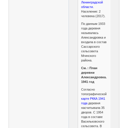
Ленинградской
области.
Население: 2
человека (2017).
По данным 1933
года деревня
называлась
Александровка и
входила в состав
Сассарского
сельсовета
Мгинского
района.
См. : План
деревни
Александровка.
1941 год
Согласно
топографической
карте РККА 1941
года
деревня
насчитывала 35
дворов. С 1954
года в составе
Васильковского
сельсовета. В