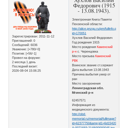
Федорович (1915
- 13.08.1943).
Электронная Книга Памяти
Пензенской области:
http://alice.pnzgu.ru/pm/fullinfo.php?
id=170051
Зарегистрирован
: 2011-11-12
Хухлов Василий Федорович
Приглашений:
0
Год рождения 1915
Сообщений:
6036
Место рождения
Каменский
Уважение:
[+780/-0]
р-н
с. Черенцовка
Позитив:
[+56/-1]
Место призыва
Каменский
Провел на форуме:
РВК
2 месяца 1 день
Воинское звание ст.сержант
Последний визит:
Дата выбытия 13.08.1943
2026-08-04 15:06:25
Причина выбытия умер от
ран
Место захоронения
Ленинградская обл.
Мгинский р-н
62457571
Информация из
медицинского документа:
http://obd-
memorial.ru/memorial/fullimage?
id=62377750&amp;id1=6d154208aa081
А-0071693-2148/00000045.jpg