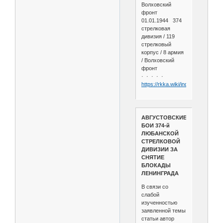
Волховский
фронт
01.01.1944 374
стрелковая
дивизия / 119
стрелковый
корпус / 8 армия
/ Волховский
фронт
· · · · ·
https://rkka.wiki/index.php/374
АВГУСТОВСКИЕ
БОИ 374-й
ЛЮБАНСКОЙ
СТРЕЛКОВОЙ
ДИВИЗИИ ЗА
СНЯТИЕ
БЛОКАДЫ
ЛЕНИНГРАДА
В связи со
слабой
изученностью
заявленной темы
статьи автор