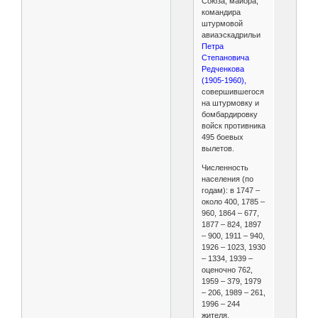
Союза, майора,
командира
штурмовой
авиаэскадрильи
Петра
Степановича
Редченкова
(1905-1960),
совершившегося
на штурмовку и
бомбардировку
войск противника
495 боевых
вылетов.
Численность
населения (по
годам): в 1747 –
около 400, 1785 –
960, 1864 – 677,
1877 – 824, 1897
– 900, 1911 – 940,
1926 – 1023, 1930
– 1334, 1939 –
оценочно 762,
1959 – 379, 1979
– 206, 1989 – 261,
1996 – 244
жителя.