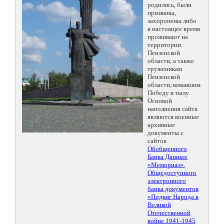
родились, были
призваны,
захоронены либо
в настоящее время
проживают на
территории
Пензенской
области, а также
труженикам
Пензенской
области, ковавшим
Победу в тылу.
Основой
наполнения сайта
являются военные
архивные
документы с
сайтов
Обобщенного
Банка Данных
«Мемориал»
,
Общедоступного
электронного
банка документов
«Подвиг Народа в
Великой
Отечественной
войне 1941-1945