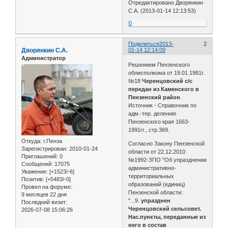
Отредактировано Дворянкин
С.А. (2013-01-14 12:13:53)
0
Поделиться
2013-
2
Дворянкин С.А.
01-14 12:14:09
Администратор
Решением Пензенского
облисполкома от 19.01.1981г.
№18
Черенцовский с/с
передан из Каменского в
Пензенский район
.
Источник - Справочник по
адм.-тер. делению
Пензенского края 1663-
1991гг., стр.369.
Откуда:
г.Пенза
Согласно Закону Пензенской
Зарегистрирован
: 2010-01-24
области от 22.12.2010
Приглашений:
0
№1992-ЗПО "Об упразднении
Сообщений:
17075
административно-
Уважение:
[+1523/-6]
территориальных
Позитив:
[+5483/-0]
образований (единиц)
Провел на форуме:
Пензенской области:
9 месяцев 22 дня
"...9.
упразднен
Последний визит:
Черенцовский сельсовет.
2026-07-08 15:06:26
Нас.пункты, переданные из
него в состав