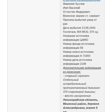
Фамилия Хухлов
Имя Василий
Отчество Федорович
Воинское звание ст. сержант
Причина выбытия умер от
ран
Дата выбытия 13.08.1943
Госпиталь 464 МСБ; 374 сд
Название источника
информации ЦАМО
Номер фонда источника
информации 58
Номер описи источника
информации А-71693
Номер дела источника
информации 2148
Дополнительная информация
из донесения:
- старший сержант.
Отдельный
истребительный
противотанковый дивизион
374 стрелковой дивизии;
- место захоронения:
Ленинградская область,
Мгинский район, деревня
Александровка, южнее 5
км.