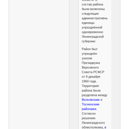
состав района
были включены
следующие
административные
единицы
упразднённой
одновременно
Ленинградской
губернии:
Район был
упразднён
указом
Президиума
Верховного
Совета РСФСР
от 9 декабря
1960 года.
Территория
района была
разделена между
Волховским
и
Тосненским
районами.
Согласно
решению
Ленинградского
облисполкома,
в