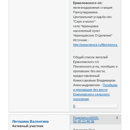
Ермоловского с/с
:
железнодорожная станция
Панчулидзиевка
Центральная усадьба свх.
"Серп и молот"
село Черенцовка
населенный пункт
Черенцовское Отделение"
Источник -
http://www.penza.ru/files/penza.ru/about/
.
Общий список жителей
Ермоловского с/с
Пензенского р-на, погибших и
пропавших без вести,
предоставленный
Комиссаровым Владимиром
Александровичем -
Погибшие
и пропавшие без вести
Ермоловского сельского
поселения
.
0
Поделиться
2025-
3
Легошина Валентина
01-30 21:46:36
Активный участник
Здравствуйте!