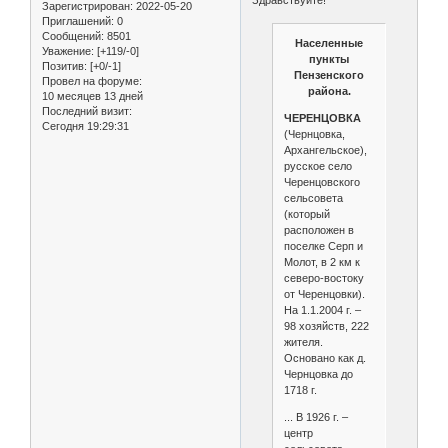
Зарегистрирован
: 2022-05-20
Приглашений:
0
Сообщений:
8501
Населенные
Уважение:
[+119/-0]
пункты
Позитив:
[+0/-1]
Пензенского
Провел на форуме:
района.
10 месяцев 13 дней
Последний визит:
ЧЕРЕНЦОВКА
Сегодня 19:29:31
(Чернцовка,
Архангельское),
русское село
Черенцовского
сельсовета
(который
расположен в
поселке Серп и
Молот, в 2 км к
северо-востоку
от Черенцовки).
На 1.1.2004 г. –
98 хозяйств, 222
жителя.
Основано как д.
Чернцовка до
1718 г.
... В 1926 г. –
центр