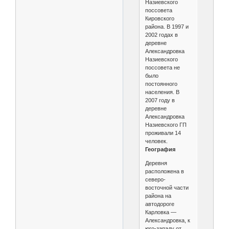
Назиевского
поссовета
Кировского
района. В 1997 и
2002 годах в
деревне
Александровка
Назиевского
поссовета не
было
постоянного
населения. В
2007 году в
деревне
Александровка
Назиевского ГП
проживали 14
человек.
География
Деревня
расположена в
северо-
восточной части
района на
автодороге
Карловка —
Александровка, к
юго-западу от