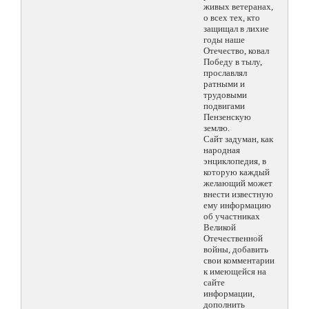
живых ветеранах,
о всех тех, кто
защищал в лихие
годы наше
Отечество, ковал
Победу в тылу,
прославлял
ратными и
трудовыми
подвигами
Пензенскую
землю.
Сайт задуман, как
народная
энциклопедия, в
которую каждый
желающий может
внести известную
ему информацию
об участниках
Великой
Отечественной
войны, добавить
свои комментарии
к имеющейся на
сайте
информации,
дополнить