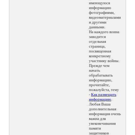
имеющуюся
информацию
фотографиями,
видеоматериалами
и другими
данными.
На каждого воина
заводится
отдельная
страница,
посвященная
конкретному
участнику войны.
Прежде чем
начать
обрабатывать
информацию,
прочитайте,
пожалуйста, тему
-
Как размещать
информацию
.
Любая Ваша
дополнительная
информация очень
важна для
увековечивания
памяти
защитников