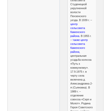
сельсовета
Студенецкой
укрупненной
волости
Пензенского
уезда. В 1939 г. –
центр
сельсовета
Каменского
района.
В 1955 г.
–
также центр
сельсовета
Каменского
района,
центральная
усадьба колхоза
«Путь к
коммунизму».
17.9.1975 г. в
черту села
включена д.
Александровка 2-
я (Сьяновка). В
1989 г. –
отделение
совхоза «Серп и
Молот». Родина
Героя Советского