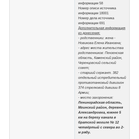
информации 58
Номер описи источника
информации 18001
Номер дела источника
информации 691
Дополнительная информация
из донесения:
- родственники: жена -
Новикова Елена Ивановна;
- адрес места жительства
родственников: Пензенская
область, Каменский район,
Черенцовский сельский
совет;
- старший сержант. 382
отдельный истребительный
противотанковый дивизион
374 стрелковой дивизии 8
Армии;
- место захоронения:
Ленинградская область,
Мгинский район, деревня
Александровка, южнее 5
км на берегу канала в
братской могиле № 12
четвёртый с севера во 2-
м ряду.