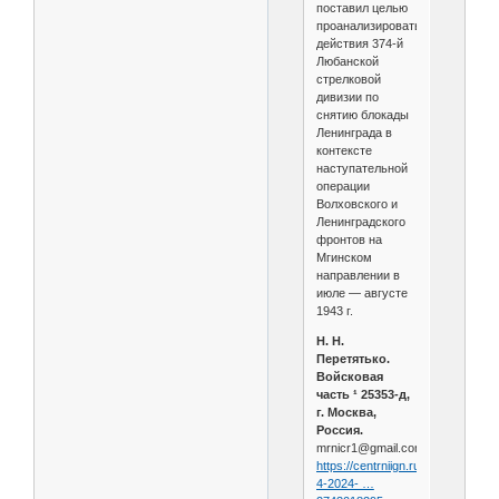
поставил целью
проанализировать
действия 374-й
Любанской
стрелковой
дивизии по
снятию блокады
Ленинграда в
контексте
наступательной
операции
Волховского и
Ленинградского
фронтов на
Мгинском
направлении в
июле — августе
1943 г.
Н. Н.
Перетятько.
Войсковая
часть ¹ 25353-д,
г. Москва,
Россия.
mrnicr1@gmail.com.
https://centrniign.ru/gallery/C-
4-2024- …