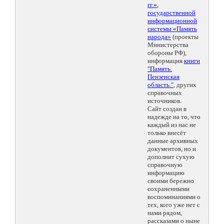
гг.»
,
государственной
информационной
системы «Память
народа»
(проекты
Министерства
обороны РФ),
информация
книги
"Память.
Пензенская
область."
, других
справочных
источников.
Сайт создан в
надежде на то, что
каждый из нас не
только внесёт
данные архивных
документов, но и
дополнит сухую
справочную
информацию
своими бережно
сохраненными
воспоминаниями о
тех, кого уже нет с
нами рядом,
рассказами о ныне