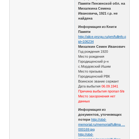
Памяти Пензенской обл. на
Михалкина Семена
Ивановича, 1921 г.р. не
найдена
Информация из Книги
Памяти
http://alice.pnzgu.ru/pm/fullinfo.php?
id=106234
Михалкин Семен Иванович
Год рождения 1920
Место рождения
Городищенский р-н
с.Мордовский Ишим
Место призыва
Городищенский РВК
Воинское звание сержант
Дата выбытия
06.09.1941
Причина выбытия пропал б/в
Место захоронения нет
данных
Информация из
документов, уточняющих
потери
http://obd-
memorial.ru/memorial/fullima …
000169.jpg
http://obd-