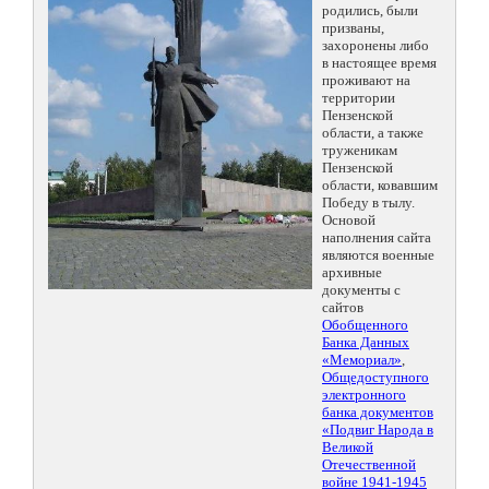
родились, были
призваны,
захоронены либо
в настоящее время
проживают на
территории
Пензенской
области, а также
труженикам
Пензенской
области, ковавшим
Победу в тылу.
Основой
наполнения сайта
являются военные
архивные
документы с
сайтов
Обобщенного
Банка Данных
«Мемориал»
,
Общедоступного
электронного
банка документов
«Подвиг Народа в
Великой
Отечественной
войне 1941-1945