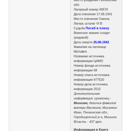
обл.
Лагерный номер 40570
Дата пленения 17.08.1941
Место пленения Гомель
Лагерь шталаг VI B
Судьба
Погиб в плену
Воинское звание солдат
(рядовой)
Дата смерти
25.06.1942
Фамилия на латинице
Michalkin
Название источника
информации ЦАМО
Номер фонда источника
информации 58
Номер описи источника
информации 977520
Номер дела источника
информации 2515
Дополнительная
информация: уроженец -
Мишима
; девичья фамилия
матери Васякина; Михалкин
Иван, Пензенская обл.,
Городищенский р-н, Мишина.
В/часть - 437 арт.
Информация в Книге