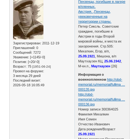
Пензенцы, погибшие в лагере
в/пленных.
Австрия. ,Пензенцы,
увековеченные на
территоррии страны.
Петер Сиксль. Советские
граждане, погибшие в
Австрии в годы Второй
мировой войны, и места их
Зарегистрирован
: 2011-12-19
захоронения. Стр.505:
Приглашений:
0
Михаткин, Егор, в/п,
Сообщений:
7272
25.09.1921
, Мишона, в/п
Уважение:
[+1145/-0]
Маутхаузен КЦ,
25.06.1942
,
Позитив:
[+20/-0]
М-кн.п.,
Маутхаузен
[26]
Возраст:
75
[1951-06-24]
Провел на форуме:
Информация о
3 месяца 29 дней
военнопленном
http://obd-
Последний визит:
memorial.ru/memorial/fullima …
2026-05-18 16:05:49
000135.jpg
http://obd-
memorial.ru/memorial/fullima …
000136.jpg
Номер записи 300364025
Фамилия Михалкин
Имя Семен
Отчество Иванович
Дата рождения/Возраст
25.09.1921
Место рождения Пензенская