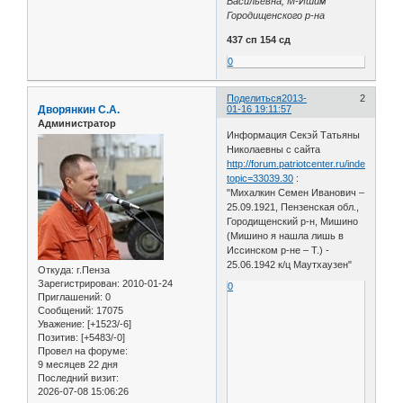
Васильевна, М-Ишим
Городищенского р-на
437 сп 154 сд
0
Поделиться
2013-
2
Дворянкин С.А.
01-16 19:11:57
Администратор
Информация Секэй Татьяны
Николаевны с сайта
http://forum.patriotcenter.ru/index.php?
topic=33039.30
:
"Михалкин Семен Иванович –
25.09.1921, Пензенская обл.,
Городищенский р-н, Мишино
(Мишино я нашла лишь в
Иссинском р-не – Т.) -
25.06.1942 к/ц Маутхаузен"
Откуда:
г.Пенза
Зарегистрирован
: 2010-01-24
0
Приглашений:
0
Сообщений:
17075
Уважение:
[+1523/-6]
Позитив:
[+5483/-0]
Провел на форуме:
9 месяцев 22 дня
Последний визит:
2026-07-08 15:06:26