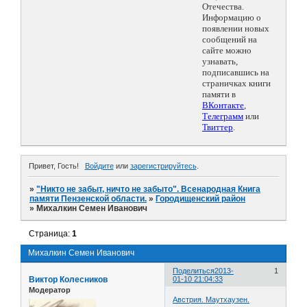
Отечества.
Информацию о
появлении новых
сообщений на
сайте можно
узнавать,
подписавшись на
страничках книги
памяти в
ВКонтакте
,
Телеграмм
или
Твиттер
.
Привет, Гость!
Войдите
или
зарегистрируйтесь
.
»
"Никто не забыт, ничто не забыто". Всенародная Книга
памяти Пензенской области.
»
Городищенский район
»
Михалкин Семен Иванович
Страница:
1
Михалкин Семен Иванович
Поделиться
2013-
1
Виктор Колесников
01-10 21:04:33
Модератор
Австрия. Маутхаузен.