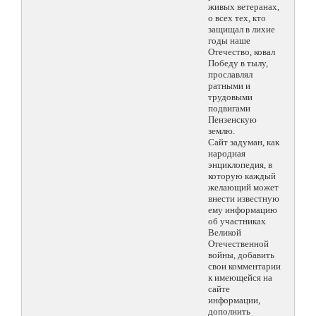
живых ветеранах,
о всех тех, кто
защищал в лихие
годы наше
Отечество, ковал
Победу в тылу,
прославлял
ратными и
трудовыми
подвигами
Пензенскую
землю.
Сайт задуман, как
народная
энциклопедия, в
которую каждый
желающий может
внести известную
ему информацию
об участниках
Великой
Отечественной
войны, добавить
свои комментарии
к имеющейся на
сайте
информации,
дополнить