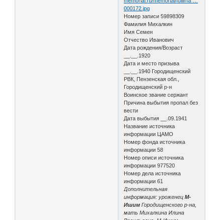
memorial.ru/memorial/fullima …
000172.jpg
Номер записи 59898309
Фамилия Михалкин
Имя Семен
Отчество Иванович
Дата рождения/Возраст
__.__.1920
Дата и место призыва
__.__.1940 Городищенский
РВК, Пензенская обл.,
Городищенский р-н
Воинское звание сержант
Причина выбытия пропал без
вести
Дата выбытия __.09.1941
Название источника
информации ЦАМО
Номер фонда источника
информации 58
Номер описи источника
информации 977520
Номер дела источника
информации 61
Дополнительная
информация: уроженец
М-
Ишим
Городищенского р-на,
мать Михалкина Илина