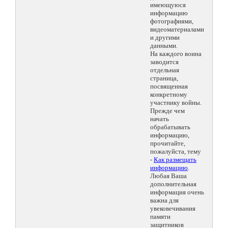
имеющуюся
информацию
фотографиями,
видеоматериалами
и другими
данными.
На каждого воина
заводится
отдельная
страница,
посвященная
конкретному
участнику войны.
Прежде чем
начать
обрабатывать
информацию,
прочитайте,
пожалуйста, тему
-
Как размещать
информацию
.
Любая Ваша
дополнительная
информация очень
важна для
увековечивания
памяти
защитников