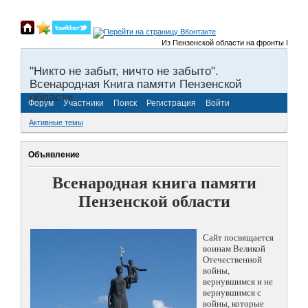
Из Пензенской области на фронты Великой 
"Никто не забыт, ничто не забыто".
Всенародная Книга памяти Пензенской
области.
Форум
Участники
Поиск
Регистрация
Войти
Активные темы
Объявление
Всенародная книга памяти
Пензенской области
Сайт посвящается
воинам Великой
Отечественной
войны,
вернувшимся и не
вернувшимся с
войны, которые