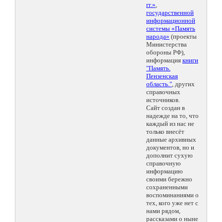
гг.»
,
государственной
информационной
системы «Память
народа»
(проекты
Министерства
обороны РФ),
информация
книги
"Память.
Пензенская
область."
, других
справочных
источников.
Сайт создан в
надежде на то, что
каждый из нас не
только внесёт
данные архивных
документов, но и
дополнит сухую
справочную
информацию
своими бережно
сохраненными
воспоминаниями о
тех, кого уже нет с
нами рядом,
рассказами о ныне