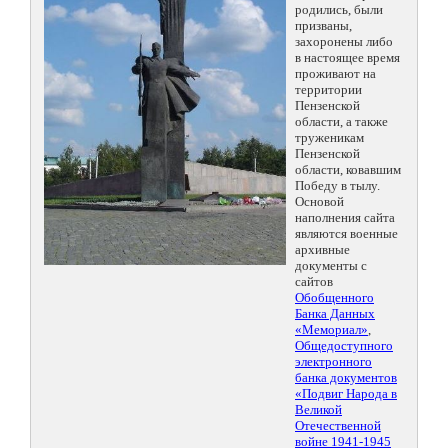
родились, были
призваны,
захоронены либо
в настоящее время
проживают на
территории
Пензенской
области, а также
труженикам
Пензенской
области, ковавшим
Победу в тылу.
Основой
наполнения сайта
являются военные
архивные
документы с
сайтов
Обобщенного
Банка Данных
«Мемориал»
,
Общедоступного
электронного
банка документов
«Подвиг Народа в
Великой
Отечественной
войне 1941-1945