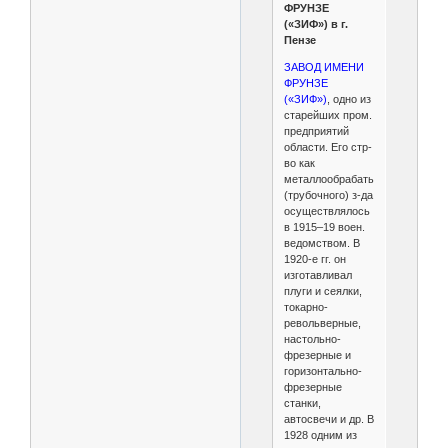
ФРУНЗЕ
(«ЗИФ») в г.
Пензе
ЗАВОД ИМЕНИ
ФРУНЗЕ
(«ЗИФ»)
, одно из
старейших пром.
предприятий
области. Его стр-
во как
металлообрабатыв.
(трубочного) з-да
осуществлялось
в 1915–19 воен.
ведомством. В
1920-е гг. он
изготавливал
плуги и сеялки,
токарно-
револьверные,
настольно-
фрезерные и
горизонтально-
фрезерные
станки,
автосвечи и др. В
1928 одним из