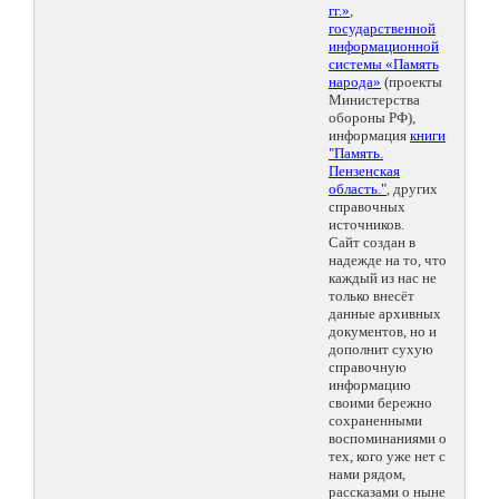
гг.»
,
государственной
информационной
системы «Память
народа»
(проекты
Министерства
обороны РФ),
информация
книги
"Память.
Пензенская
область."
, других
справочных
источников.
Сайт создан в
надежде на то, что
каждый из нас не
только внесёт
данные архивных
документов, но и
дополнит сухую
справочную
информацию
своими бережно
сохраненными
воспоминаниями о
тех, кого уже нет с
нами рядом,
рассказами о ныне