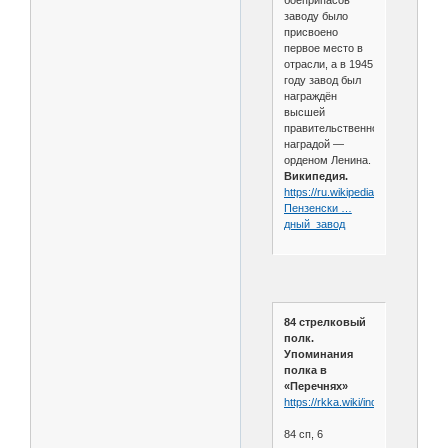
боеприпасов
заводу было
присвоено
первое место в
отрасли, а в 1945
году завод был
награждён
высшей
правительственной
наградой —
орденом Ленина.
Википедия.
https://ru.wikipedia.org/wiki/
Пензенски …
дный_завод
84 стрелковый
полк.
Упоминания
полка в
«Перечнях»
https://rkka.wiki/index.php/84_с
84 сп, 6