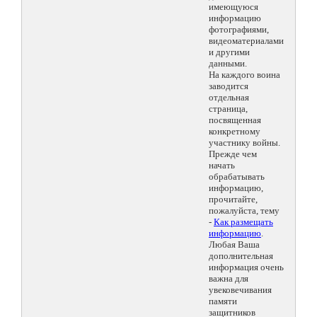
имеющуюся
информацию
фотографиями,
видеоматериалами
и другими
данными.
На каждого воина
заводится
отдельная
страница,
посвященная
конкретному
участнику войны.
Прежде чем
начать
обрабатывать
информацию,
прочитайте,
пожалуйста, тему
-
Как размещать
информацию
.
Любая Ваша
дополнительная
информация очень
важна для
увековечивания
памяти
защитников