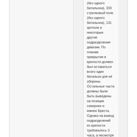
(без одного
батальона), 333
стрелковый полк
(без одного
батальона), 131
артполк и
некоторые
другие
подразделения
дивизии. По
планам
прикрытия в
крепости должен
был оставаться
всего один
батальон для её
обороны.
Остальные части
должны были
быть выведены
на позиции
севернее и
южнее Бреста.
Однако на вывод
подразделений
из крепости
требовалось 3
часа, а несмотря