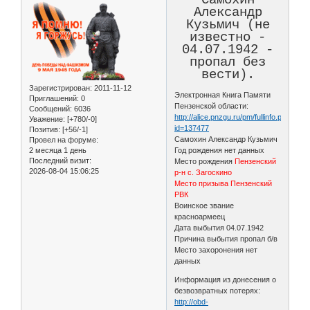
Александр
Кузьмич (не
известно -
04.07.1942 -
пропал без
вести).
Зарегистрирован
: 2011-11-12
Электронная Книга Памяти
Приглашений:
0
Пензенской области:
Сообщений:
6036
http://alice.pnzgu.ru/pm/fullinfo.php?
Уважение:
[+780/-0]
id=137477
Позитив:
[+56/-1]
Самохин Александр Кузьмич
Провел на форуме:
2 месяца 1 день
Год рождения нет данных
Последний визит:
Место рождения
Пензенский
2026-08-04 15:06:25
р-н с. Загоскино
Место призыва Пензенский
РВК
Воинское звание
красноармеец
Дата выбытия 04.07.1942
Причина выбытия пропал б/в
Место захоронения нет
данных
Информация из донесения о
безвозвратных потерях:
http://obd-