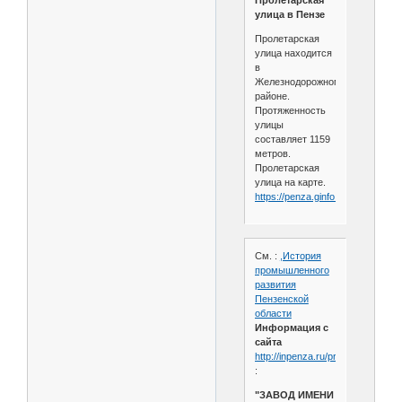
улица в Пензе
Пролетарская
улица находится
в
Железнодорожном
районе.
Протяженность
улицы
составляет 1159
метров.
Пролетарская
улица на карте.
https://penza.ginfo.ru/ulicy/prolet
См. :
,История
промышленного
развития
Пензенской
области
Информация с
сайта
http://inpenza.ru/production/zif.ph
:
"ЗАВОД ИМЕНИ