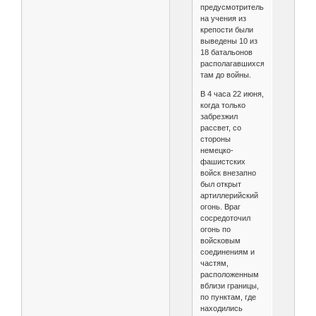
предусмотрительно
на учения из
крепости были
выведены 10 из
18 батальонов
располагавшихся
там до войны.
В 4 часа 22 июня,
когда только
забрезжил
рассвет, со
стороны
немецко-
фашистских
войск внезапно
был открыт
артиллерийский
огонь. Враг
сосредоточил
огонь по
войсковым
соединениям и
частям,
расположенным
вблизи границы,
по пунктам, где
находились