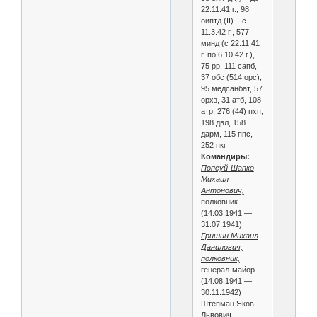
22.11.41 г., 98
оиптд (II) – с
11.3.42 г., 577
минд (с 22.11.41
г. по 6.10.42 г.),
75 рр, 111 сапб,
37 обс (514 орс),
95 медсанбат, 57
орхз, 31 атб, 108
атр, 276 (44) пхп,
198 двл, 158
дарм, 115 ппс,
252 пкг
Командиры:
Попсуй-Шапко
Михаил
Антонович,
полковник
(14.03.1941 —
31.07.1941)
Гришин Михаил
Данилович,
полковник,
генерал-майор
(14.08.1941 —
30.11.1942)
Штепман Яков
Львович,