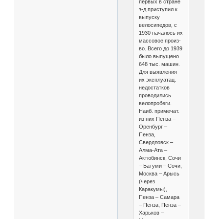
первых в стране
з-д приступил к
выпуску
велосипедов, с
1930 началось их
массовое произ-
во. Всего до 1939
было выпущено
648 тыс. машин.
Для выявления
их эксплуатац.
недостатков
проводились
велопробеги.
Наиб. примечат.
из них Пенза –
Оренбург –
Пенза,
Свердловск –
Алма-Ата –
Актюбинск, Сочи
– Батуми – Сочи,
Москва – Арысь
(через
Каракумы),
Пенза – Самара
– Пенза, Пенза –
Харьков –