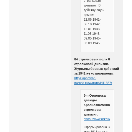
стрелковая
дивизия. В
действующей
армии:
22.06.1941-
06.10.1942;
12.01.1943-
11.05.1945;
09.05.1945-
03.09.1945
84 стрелковый полк 6
стрелковой дивизии.
Журналы боевых действий
за 1941 не установлены.
https://pamyat-
naroda.ru/warunit/id11367/
6-я Орловская
дважды
Краснознаменная
стрелковая
дивизия.
https://www.rkkawwii.ru/division/6
Сформирована 3
мая 1918 года в