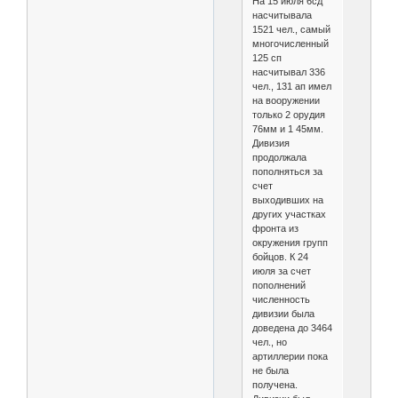
На 15 июля 6сд
насчитывала
1521 чел., самый
многочисленный
125 сп
насчитывал 336
чел., 131 ап имел
на вооружении
только 2 орудия
76мм и 1 45мм.
Дивизия
продолжала
пополняться за
счет
выходивших на
других участках
фронта из
окружения групп
бойцов. К 24
июля за счет
пополнений
численность
дивизии была
доведена до 3464
чел., но
артиллерии пока
не была
получена.