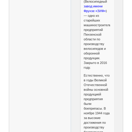
(Велосипедный
завод имени
Фрунзе «ЗИФ»
)
— одно из
старейших
машиностроительных
предприятий
Пензенской
области по
производству
велосипедов и
оборонной
продукции.
Закрыто в 2016
году.
Естественно, что
в годы Великой
Отечественной
войны основной
продукцией
предприятия
были
боеприпасы. В
ноябре 1944 года
за высокие
достижения по
производству