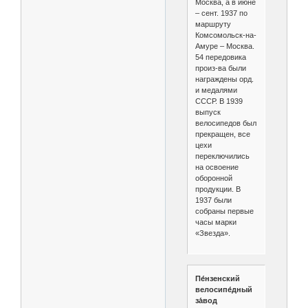
Москва, а в июне
– сент. 1937 по
маршруту
Комсомольск-на-
Амуре – Москва.
54 передовика
произ-ва были
награждены орд.
и медалями
СССР. В 1939
выпуск
велосипедов был
прекращен, все
цехи
переключились
на освоение
оборонной
продукции. В
1937 были
собраны первые
часы марки
«Звезда».
Пе́нзенский
велосипе́дный
за́вод