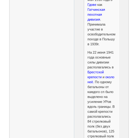
Гдове
как
Гатчинская
пехотная
дивизия
.
Принимала
участие в
освободительном
походе в Польшу
в 1939г.
На 22 июня 1941
года основные
силы дивизии
располагались в
Брестской
крепости
и
около
неё.
По одному
батальоны от
каждого сп было
выделено на
усиление УРов
вдоль границы. В
самой крепости
располагались
84 стрелковый
полк (без двух
батальонов), 125
стрелковый полк