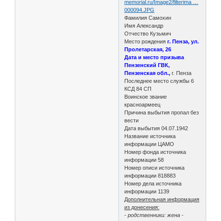
memorial.ru/Image2/filterima …
000094.JPG
Фамилия Самохин
Имя Александр
Отчество Кузьмич
Место рождения
г. Пенза, ул.
Пролетарская, 26
Дата и место призыва
Пензенский ГВК,
Пензенская обл.,
г. Пенза
Последнее место службы 6
КСД 84 СП
Воинское звание
красноармеец
Причина выбытия пропал без
вести
Дата выбытия 04.07.1942
Название источника
информации ЦАМО
Номер фонда источника
информации 58
Номер описи источника
информации 818883
Номер дела источника
информации 1139
Дополнительная информация
из донесения:
- родственники: жена -