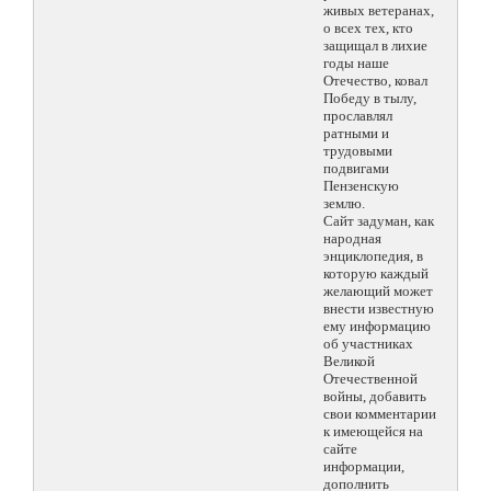
живых ветеранах,
о всех тех, кто
защищал в лихие
годы наше
Отечество, ковал
Победу в тылу,
прославлял
ратными и
трудовыми
подвигами
Пензенскую
землю.
Сайт задуман, как
народная
энциклопедия, в
которую каждый
желающий может
внести известную
ему информацию
об участниках
Великой
Отечественной
войны, добавить
свои комментарии
к имеющейся на
сайте
информации,
дополнить