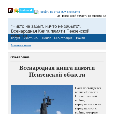
Из Пензенской области на фронты Великой Отеч
"Никто не забыт, ничто не забыто".
Всенародная Книга памяти Пензенской
области.
Форум
Участники
Поиск
Регистрация
Войти
Активные темы
Объявление
Всенародная книга памяти
Пензенской области
Сайт посвящается
воинам Великой
Отечественной
войны,
вернувшимся и не
вернувшимся с
войны, которые