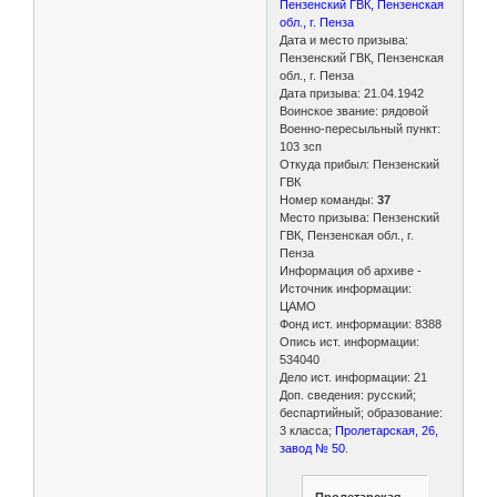
Пензенский ГВК, Пензенская
обл., г. Пенза
Дата и место призыва:
Пензенский ГВК, Пензенская
обл., г. Пенза
Дата призыва: 21.04.1942
Воинское звание: рядовой
Военно-пересыльный пункт:
103 зсп
Откуда прибыл: Пензенский
ГВК
Номер команды:
37
Место призыва: Пензенский
ГВК, Пензенская обл., г.
Пенза
Информация об архиве -
Источник информации:
ЦАМО
Фонд ист. информации: 8388
Опись ист. информации:
534040
Дело ист. информации: 21
Доп. сведения: русский;
беспартийный; образование:
3 класса;
Пролетарская, 26,
завод № 50
.
Пролетарская