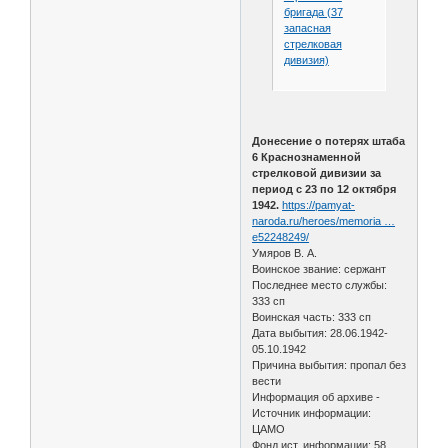
бригада (37
запасная
стрелковая
дивизия)
Донесение о потерях штаба
6 Краснознаменной
стрелковой дивизии за
период с 23 по 12 октября
1942.
https://pamyat-
naroda.ru/heroes/memoria …
e52248249/
Умяров В. А.
Воинское звание: сержант
Последнее место службы:
333 сп
Воинская часть: 333 сп
Дата выбытия: 28.06.1942-
05.10.1942
Причина выбытия: пропал без
вести
Информация об архиве -
Источник информации:
ЦАМО
Фонд ист. информации: 58