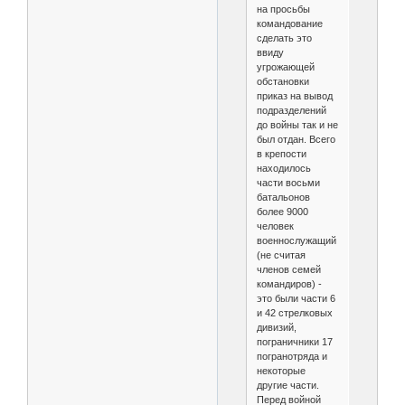
на просьбы
командование
сделать это
ввиду
угрожающей
обстановки
приказ на вывод
подразделений
до войны так и не
был отдан. Всего
в крепости
находилось
части восьми
батальонов
более 9000
человек
военнослужащий
(не считая
членов семей
командиров) -
это были части 6
и 42 стрелковых
дивизий,
пограничники 17
погранотряда и
некоторые
другие части.
Перед войной