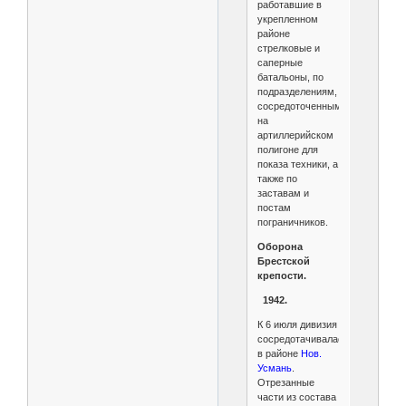
работавшие в
укрепленном
районе
стрелковые и
саперные
батальоны, по
подразделениям,
сосредоточенным
на
артиллерийском
полигоне для
показа техники, а
также по
заставам и
постам
пограничников.
Оборона
Брестской
крепости.
1942.
К 6 июля дивизия
сосредотачивалась
в районе
Нов.
Усмань
.
Отрезанные
части из состава