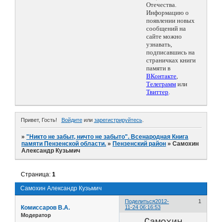
Отечества.
Информацию о
появлении новых
сообщений на
сайте можно
узнавать,
подписавшись на
страничках книги
памяти в
ВКонтакте
,
Телеграмм
или
Твиттер
.
Привет, Гость!
Войдите
или
зарегистрируйтесь
.
»
"Никто не забыт, ничто не забыто". Всенародная Книга
памяти Пензенской области.
»
Пензенский район
»
Самохин
Александр Кузьмич
Страница:
1
Самохин Александр Кузьмич
Поделиться
2012-
1
Комиссаров В.А.
11-24 06:16:53
Модератор
Самохин