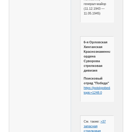
генерал-майор
(11.12.1943 —
11.05.1945)
6-я Орловская
Хинганская
Краснознаменная
ордена
Суворова
стрелковая
дивизия
Поисковый
отряд "Победа"
https://poiskpobeda.ru/forum/ind
topic=1248.0
См. также:
>37
запасная
стрелковая