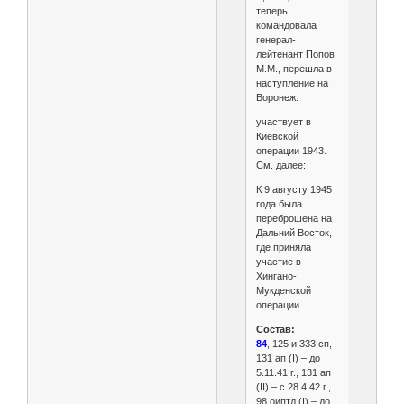
теперь
командовала
генерал-
лейтенант Попов
М.М., перешла в
наступление на
Воронеж.
участвует в
Киевской
операции 1943.
См. далее:
К 9 августу 1945
года была
переброшена на
Дальний Восток,
где приняла
участие в
Хингано-
Мукденской
операции.
Состав:
84
, 125 и 333 сп,
131 ап (I) – до
5.11.41 г., 131 ап
(II) – с 28.4.42 г.,
98 оиптд (I) – до