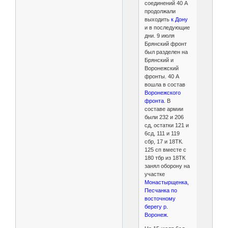
соединений 40 А
продолжали
выходить
к Дону
и в последующие
дни. 9 июля
Брянский фронт
был разделен на
Брянский и
Воронежский
фронты. 40 А
вошла в состав
Воронежского
фронта
. В
составе армии
были 232 и 206
сд, остатки 121 и
6сд, 111 и 119
сбр, 17 и 18ТК.
125 сп вместе с
180 тбр из 18ТК
занял оборону на
участке
Монастырщенка,
Песчанка по
восточному
берегу р.
Воронеж.