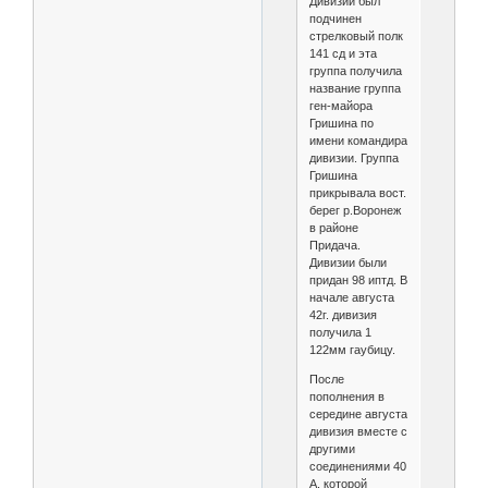
Дивизии был
подчинен
стрелковый полк
141 сд и эта
группа получила
название группа
ген-майора
Гришина по
имени командира
дивизии. Группа
Гришина
прикрывала вост.
берег р.Воронеж
в районе
Придача.
Дивизии были
придан 98 иптд. В
начале августа
42г. дивизия
получила 1
122мм гаубицу.
После
пополнения в
середине августа
дивизия вместе с
другими
соединениями 40
А, которой