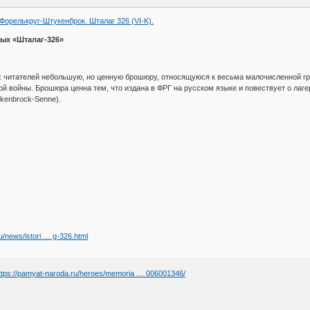
.Форелькруг-Штукенброк. Шталаг 326 (VI-K).
ых «Шталаг-326»
читателей небольшую, но ценную брошюру, относящуюся к весьма малочисленной гр
й войны. Брошюра ценна тем, что издана в ФРГ на русском языке и повествует о лаг
ukenbrock-Senne).
.ru/news/istori … g-326.html
ttps://pamyat-naroda.ru/heroes/memoria … 006001346/