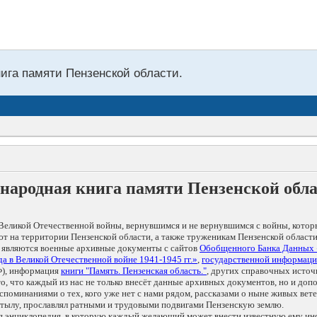
нига памяти Пензенской области.
народная книга памяти Пензенской обл
Великой Отечественной войны, вернувшимся и не вернувшимся с войны, котор
т на территории Пензенской области, а также труженикам Пензенской области
 являются военные архивные документы с сайтов
Обобщенного Банка Данных
а в Великой Отечественной войне 1941-1945 гг.»
,
государственной информаци
), информация
книги "Память. Пензенская область."
, других справочных источ
 то, что каждый из нас не только внесёт данные архивных документов, но и 
оминаниями о тех, кого уже нет с нами рядом, рассказами о ныне живых ветер
в тылу, прославлял ратными и трудовыми подвигами Пензенскую землю.
ая энциклопедия, в которую каждый желающий может внести известную ему и