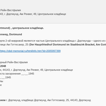
й Рейн-Вестфалия
43, г. Дортмунд, Ам Ренвег, 49, Центральное кладбище
rtmund) , центральное кладбище.
Rennweg, Dortmund
тв 2-ой мирровой является частью Центрального кладбища г. Дортмунда – одного из 
лице Ам Готтесакер, 25 (
Der Hauptfriedhof Dortmund im Stadtbezirk Brackel, Am Got
https://obd-memorial.ru/html/info.htm?id=2005997399
ерный Рейн-Вестфалия
2048
, 44143, г. Дортмунд, Ам Ренвег, 49, Центральное кладбище
ста захоронения __.__.1945
_.__.1945
илы
ее
нием
г. Дортмунд, кладбище Дортмунд, Ам Готтезакер, 25, 44143, Дортмунд