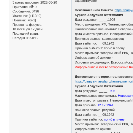
Здравствуйте!
Зарегистрирован
: 2022-05-20
Приглашений:
0
Печатная Книга Памяти.
https://pam
Сообщений:
8496
Куряев Абдулхак Феттяхович
Уважение:
[+119/-0]
Дата рождения: __.__.1905
Позитив:
[+0/-1]
Место рождения: РФ, Пензенская обл
Провел на форуме:
10 месяцев 12 дней
Наименование военкомата: Неверкинс
Последний визит:
Дата и место призыва: Неверкинский 
Сегодня 08:50:12
Воинское звание: красноармеец
Дата выбытия: __.09.1942
Причина выбытия: погиб в плену
Место призыва: Неверкинский РВК, Пе
Информация об архиве -
Источник информации: Всероссийска
Информацию о месте захоронения Кни
Донесение о потерях послевоенног
https://pamyat-naroda.ru/heroes/memo
Куряев Абдулхак Фяттяхович
Дата рождения: __.__.
1905
Наименование военкомата:
Неверкинс
Дата и место призыва: Неверкинский 
Дата призыва:
12.12.1941
Воинское звание: рядовой
Дата выбытия: __.09.1942
Причина выбытия:
погиб в плену
Место призыва: Неверкинский РВК, Пе
Информация об архиве -