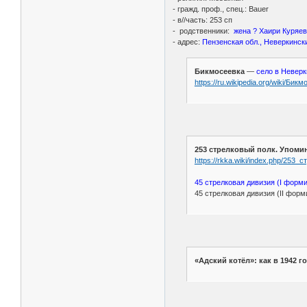
- гражд. проф., спец.: Bauer
- в//часть: 253 сп
- родственники:
жена ? Хаири Куряе
- адрес:
Пензенская обл., Неверкински
Бикмосеевка
—
село в Неверк
https://ru.wikipedia.org/wiki/Бик
253 стрелковый полк. Упоми
https://rkka.wiki/index.php/253
45 стрелковая дивизия (I форм
45 стрелковая дивизия (II фо
«Адский котёл»: как в 1942 