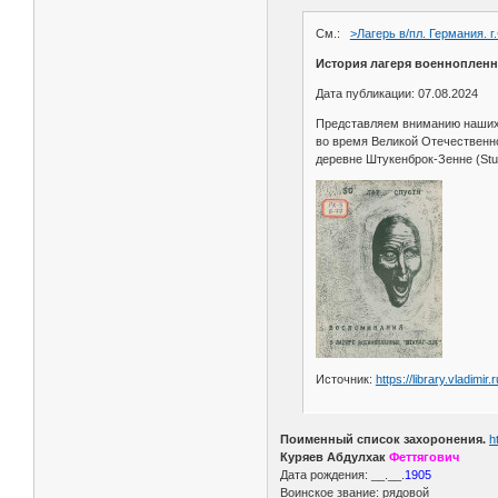
См.:
>Лагерь в/пл. Германия. г
История лагеря военнопленн
Дата публикации: 07.08.2024
Представляем вниманию наших 
во время Великой Отечественно
деревне Штукенброк-Зенне (St
Источник:
https://library.vladimir
Поименный список захоронения.
h
Куряев Абдулхак
Феттягович
Дата рождения: __.__.
1905
Воинское звание: рядовой