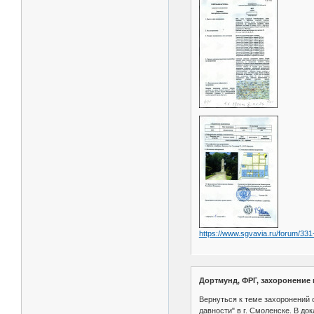
https://www.sgvavia.ru/forum/33
Дортмунд, ФРГ, захоронение
Вернуться к теме захоронений 
давности" в г. Смоленске. В д