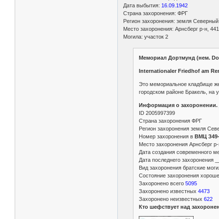
Дата выбытия:
16.09.1942
Страна захоронения: ФРГ
Регион захоронения: земля Северны
Место захоронения: Арнсберг р-н, 441
Могила: участок 2
Мемориал Дортмунд (нем. Do
Internationaler Friedhof am 
Это мемориальное кладбище жер
городском районе Бракель, на у
Информация о захоронении.
ID 2005997399
Страна захоронения ФРГ
Регион захоронения земля Сев
Номер захоронения в
ВМЦ З49-
Место захоронения Арнсберг р-н
Дата создания современного ме
Дата последнего захоронения _
Вид захоронения братские мог
Состояние захоронения хорош
Захоронено всего
5095
Захоронено известных
4473
Захоронено неизвестных
622
Кто шефствует над захороне