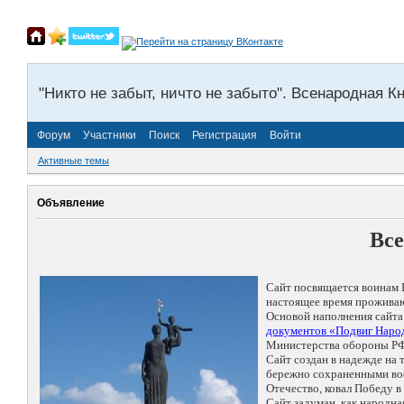
"Никто не забыт, ничто не забыто". Всенародная К
Форум
Участники
Поиск
Регистрация
Войти
Активные темы
Объявление
Все
Сайт посвящается воинам 
настоящее время проживаю
Основой наполнения сайта
документов «Подвиг Народ
Министерства обороны РФ
Сайт создан в надежде на
бережно сохраненными восп
Отечество, ковал Победу 
Сайт задуман, как народн