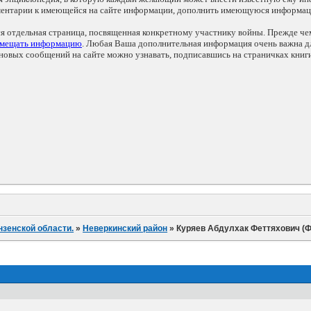
мментарии к имеющейся на сайте информации, дополнить имеющуюся информа
ся отдельная страница, посвященная конкретному участнику войны. Прежде ч
змещать информацию
. Любая Ваша дополнительная информация очень важна дл
овых сообщений на сайте можно узнавать, подписавшись на страничках книг
нзенской области.
»
Неверкинский район
»
Куряев Абдулхак Феттяхович (Ф