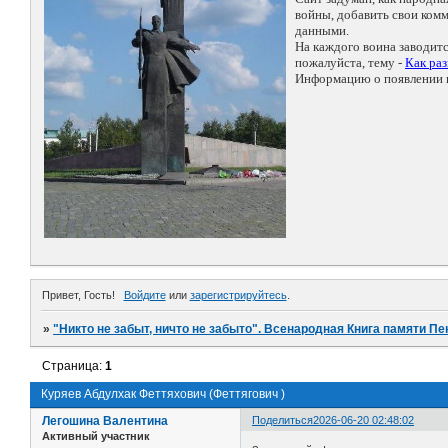
войны, добавить свои ко
данными.
На каждого воина заводит
пожалуйста, тему -
Как ра
Информацию о появлении н
Привет, Гость!
Войдите
или
зарегистрируйтесь
.
»
"Никто не забыт, ничто не забыто". Всенародная Книга памяти Пе
Страница:
1
Куряев Абдулхак Феттяхович (Феттягович )
Легошина Валентина
Поделиться
2026-06-20 02:48:02
Активный участник