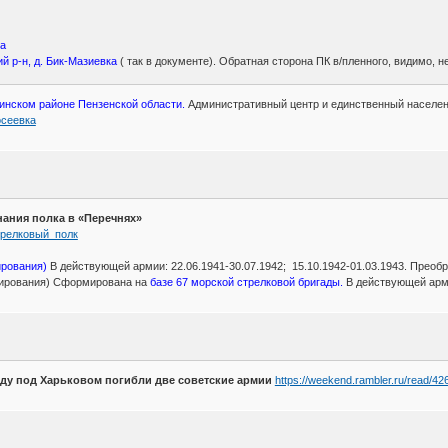
ва
й р-н, д. Бик-Мазиевка
( так в документе). Обратная сторона ПК в/пленного, видимо, 
инском районе Пензенской области.
Административный центр и единственный населенн
мосеевка
нания полка в «Перечнях»
_стрелковый_полк
ирования)
В действующей армии: 22.06.1941-30.07.1942; 15.10.1942-01.03.1943. Преоб
рмирования) Сформирована на
базе 67 морской стрелковой бригады.
В действующей арми
году под Харьковом погибли две советские армии
https://weekend.rambler.ru/read/42