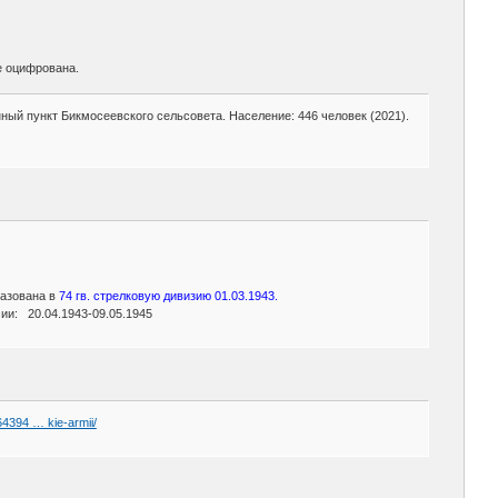
не оцифрована.
ый пункт Бикмосеевского сельсовета. Население: 446 человек (2021).
разована в
74 гв. стрелковую дивизию 01.03.1943.
и: 20.04.1943-09.05.1945
64394 … kie-armii/