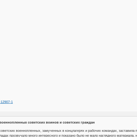
1-12907-1
 военнопленных советских воинов и советских граждан
советских военнопленных, замученных в концлагерях и рабочих командах, заставила 
окладах прозвучало много интересного и показано было не мало наглядного материала