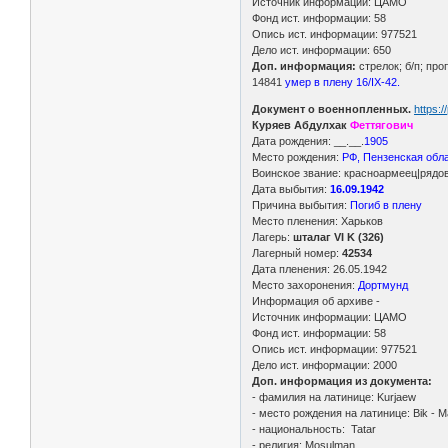
Источник информации: ЦАМО
Фонд ист. информации: 58
Опись ист. информации: 977521
Дело ист. информации: 650
Доп. информация:
стрелок; б/п; про
14841
умер в плену 16/IX-42.
Документ о военнопленных.
https:
Куряев Абдулхак
Феттягович
Дата рождения: __.__.
1905
Место рождения:
РФ, Пензенская обл
Воинское звание: красноармеец|рядо
Дата выбытия:
16.09.1942
Причина выбытия:
Погиб в плену
Место пленения: Харьков
Лагерь:
шталаг VI K (326)
Лагерный номер:
42534
Дата пленения: 26.05.1942
Место захоронения:
Дортмунд
Информация об архиве -
Источник информации: ЦАМО
Фонд ист. информации: 58
Опись ист. информации: 977521
Дело ист. информации: 2000
Доп. информация из документа:
- фамилия на латинице: Kurjaew
- место рождения на латинице: Bik - 
- национальность: Tatar
- религия: Mosulman