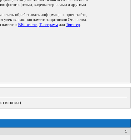
цию фотографиями, видеоматериалами и другими
ем начать обрабатывать информацию, прочитайте,
я увековечивания памяти защитников Отечества.
и памяти в
ВКонтакте
,
Телеграмм
или
Твиттер
.
еттягович )
1