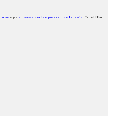
а жена
; адрес:
с. Бикмосеевка, Неверкинского р-на, Пенз. обл.
Учтен РВК вх.