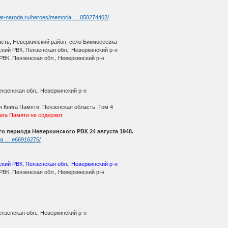
yat-naroda.ru/heroes/memoria … 050274402/
асть, Неверкинский район, село Бикмосеевка
кий РВК, Пензенская обл., Неверкинский р-н
РВК, Пензенская обл., Неверкинский р-н
нзенская обл., Неверкинский р-н
я Книга Памяти. Пензенская область. Том 4
га Памяти не содержит.
о периода Неверкинского РВК 24 августа 1948.
ria … e66916275/
кий РВК, Пензенская обл., Неверкинский р-н
РВК, Пензенская обл., Неверкинский р-н
нзенская обл., Неверкинский р-н