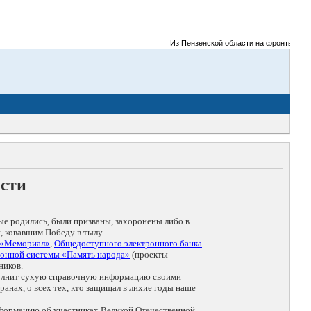
Из Пензенской области на фронты Великой 
асти
ые родились, были призваны, захоронены либо в
, ковавшим Победу в тылу.
 «Мемориал»
,
Общедоступного электронного банка
онной системы «Память народа»
(проекты
ников.
дополнит сухую справочную информацию своими
анах, о всех тех, кто защищал в лихие годы наше
нформацию об участниках Великой Отечественной