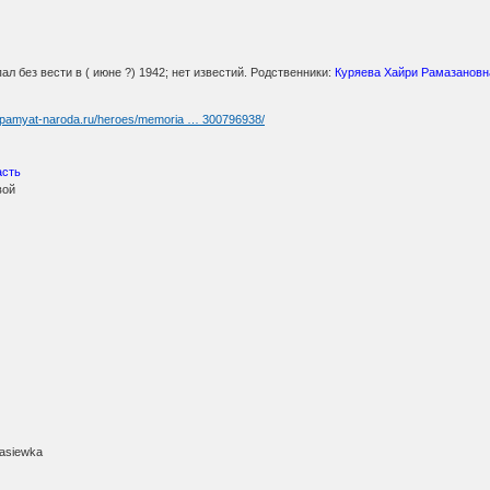
пал без вести в ( июне ?) 1942; нет известий. Родственники:
Куряева Хайри Рамазановн
//pamyat-naroda.ru/heroes/memoria … 300796938/
асть
вой
Masiewka