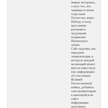
живых ветеранах,
о всех тех, кто
защищал в лихие
годы наше
Отечество, ковал
Победу в тылу,
прославлял
ратными и
трудовыми
подвигами
Пензенскую
землю.
Сайт задуман, как
народная
энциклопедия, в
которую каждый
желающий может
внести известную
ему информацию
об участниках
Великой
Отечественной
войны, добавить
свои комментарии
к имеющейся на
сайте
информации,
дополнить