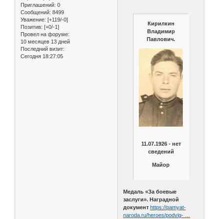
Приглашений:
0
Сообщений:
8499
Уважение:
[+119/-0]
Кирилкин
Позитив:
[+0/-1]
Владимир
Провел на форуме:
Павлович.
10 месяцев 13 дней
Последний визит:
Сегодня 18:27:05
11.07.1926 - нет
сведений
Майор
Медаль «За боевые
заслуги». Наградной
документ
https://pamyat-
naroda.ru/heroes/podvig- …