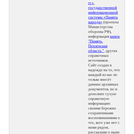
гг.»
,
государственной
информационной
системы «Память
народа»
(проекты
Министерства
обороны РФ),
информация
книги
"Память.
Пензенская
область."
, других
справочных
источников.
Сайт создан в
надежде на то, что
каждый из нас не
только внесёт
данные архивных
документов, но и
дополнит сухую
справочную
информацию
своими бережно
сохраненными
воспоминаниями о
тех, кого уже нет с
нами рядом,
рассказами о ныне