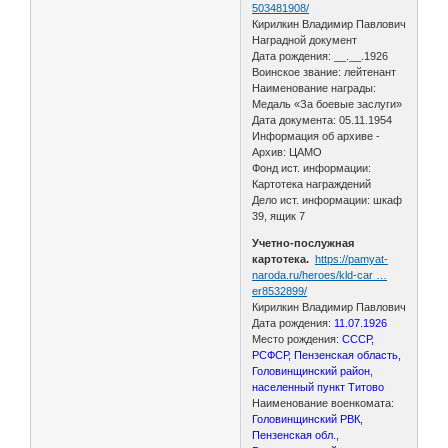
503481908/
Кирилкин Владимир Павлович
Наградной документ
Дата рождения: __.__.1926
Воинское звание: лейтенант
Наименование награды:
Медаль «За боевые заслуги»
Дата документа: 05.11.1954
Информация об архиве -
Архив: ЦАМО
Фонд ист. информации:
Картотека награждений
Дело ист. информации: шкаф
39, ящик 7
Учетно-послужная
картотека.
https://pamyat-
naroda.ru/heroes/kld-car …
er8532899/
Кирилкин Владимир Павлович
Дата рождения:
11.07.1926
Место рождения:
СССР,
РСФСР, Пензенская область,
Головинщинский район,
населенный пункт Титово
Наименование военкомата:
Головинщинский РВК,
Пензенская обл.,