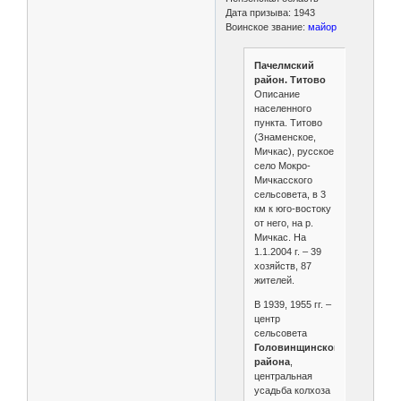
Дата призыва: 1943
Воинское звание:
майор
Пачелмский
район. Титово
Описание
населенного
пункта. Титово
(Знаменское,
Мичкас), русское
село Мокро-
Мичкасского
сельсовета, в 3
км к юго-востоку
от него, на р.
Мичкас. На
1.1.2004 г. – 39
хозяйств, 87
жителей.
В 1939, 1955 гг. –
центр
сельсовета
Головинщинского
района
,
центральная
усадьба колхоза