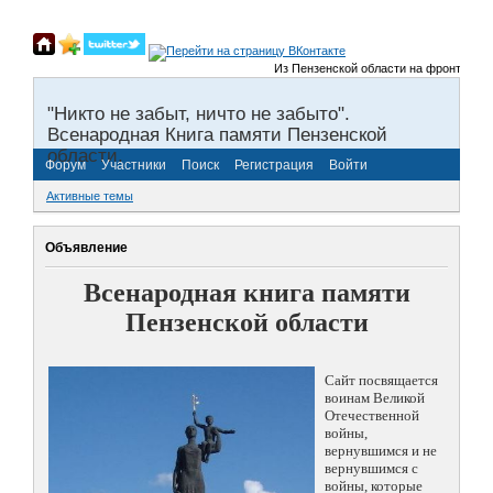
Из Пензенской области на фронты Велик
"Никто не забыт, ничто не забыто".
Всенародная Книга памяти Пензенской
области.
Форум
Участники
Поиск
Регистрация
Войти
Активные темы
Объявление
Всенародная книга памяти
Пензенской области
Сайт посвящается
воинам Великой
Отечественной
войны,
вернувшимся и не
вернувшимся с
войны, которые