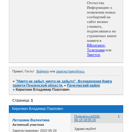
Отечества.
Информацию о
появлении новых
сообщений на
сайте можно
узнавать,
подписавшись на
страничках книги
памяти в
ВКонтакте
,
Телеграмм
или
Твиттер
.
Привет, Гость!
Войдите
или
зарегистрируйтесь
.
»
"Никто не забыт, ничто не забыто". Всенародная Книга
памяти Пензенской области.
»
Пачелмский район
»
Кирилкин Владимир Павлович
Страница:
1
Кирилкин Владимир Павлович
Поделиться
2026-
1
Легошина Валентина
06-18 18:05:10
Активный участник
Здравствуйте!
Зарегистрирован
: 2022-05-20