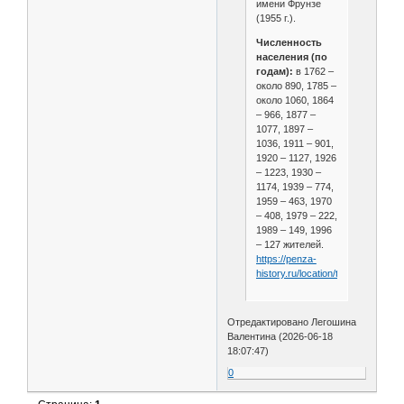
имени Фрунзе
(1955 г.).
Численность
населения (по
годам):
в 1762 –
около 890, 1785 –
около 1060, 1864
– 966, 1877 –
1077, 1897 –
1036, 1911 – 901,
1920 – 1127, 1926
– 1223, 1930 –
1174, 1939 – 774,
1959 – 463, 1970
– 408, 1979 – 222,
1989 – 149, 1996
– 127 жителей.
https://penza-
history.ru/location/titovo/
Отредактировано Легошина
Валентина (2026-06-18
18:07:47)
0