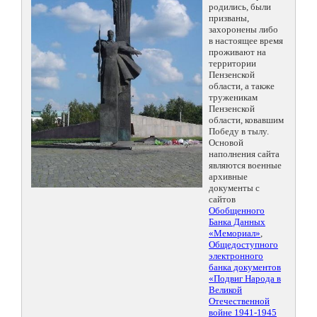
родились, были
призваны,
захоронены либо
в настоящее время
проживают на
территории
Пензенской
области, а также
труженикам
Пензенской
области, ковавшим
Победу в тылу.
Основой
наполнения сайта
являются военные
архивные
документы с
сайтов
Обобщенного
Банка Данных
«Мемориал»
,
Общедоступного
электронного
банка документов
«Подвиг Народа в
Великой
Отечественной
войне 1941-1945