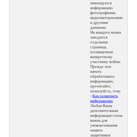
имеющуюся
информацию
фотографиями,
видеоматериалами
и другими
данными.
На каждого воина
заводится
отдельная
страница,
посвященная
конкретному
участнику войны.
Прежде чем
начать
обрабатывать
информацию,
прочитайте,
пожалуйста, тему
-
Как размещать
информацию
.
Любая Ваша
дополнительная
информация очень
важна для
увековечивания
памяти
защитников