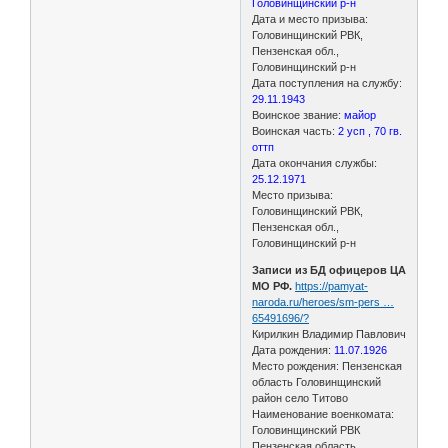
Головинщинский р-н
Дата и место призыва:
Головинщинский РВК,
Пензенская обл.,
Головинщинский р-н
Дата поступления на службу:
29.11.1943
Воинское звание:
майор
Воинская часть:
2 усп , 70 гв.
оттп
Дата окончания службы:
25.12.1971
Место призыва:
Головинщинский РВК,
Пензенская обл.,
Головинщинский р-н
Записи из БД офицеров ЦА
МО РФ.
https://pamyat-
naroda.ru/heroes/sm-pers …
65491696/?
Кирилкин Владимир Павлович
Дата рождения:
11.07.1926
Место рождения: Пензенская
область Головинщинский
район село Титово
Наименование военкомата:
Головинщинский РВК
Пензенская область