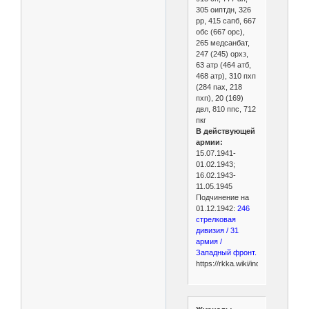
305 оиптдн, 326
рр, 415 сапб, 667
обс (667 орс),
265 медсанбат,
247 (245) орхз,
63 атр (464 атб,
468 атр), 310 пхп
(284 пах, 218
пхп), 20 (169)
двл, 810 ппс, 712
пкг
В действующей
армии:
15.07.1941-
01.02.1943;
16.02.1943-
11.05.1945
Подчинение на
01.12.1942:
246
стрелковая
дивизия / 31
армия /
Западный фронт.
https://rkka.wiki/index.php/246