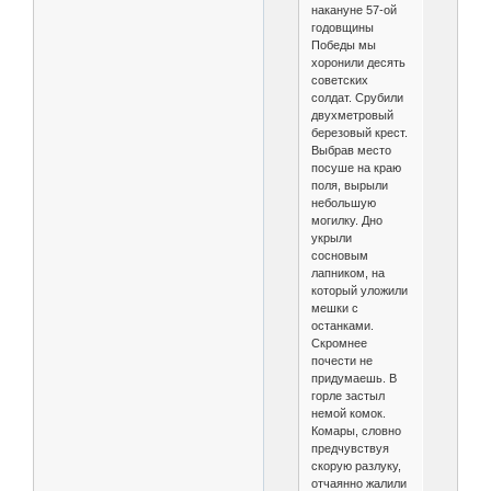
накануне 57-ой
годовщины
Победы мы
хоронили десять
советских
солдат. Срубили
двухметровый
березовый крест.
Выбрав место
посуше на краю
поля, вырыли
небольшую
могилку. Дно
укрыли
сосновым
лапником, на
который уложили
мешки с
останками.
Скромнее
почести не
придумаешь. В
горле застыл
немой комок.
Комары, словно
предчувствуя
скорую разлуку,
отчаянно жалили