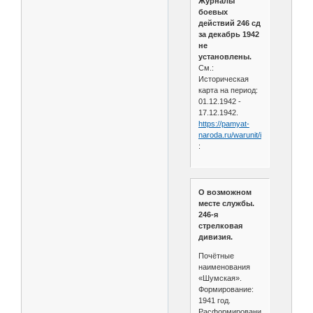
Журналы
боевых
действий 246 сд
за декабрь 1942
не
установлены.
См.:
Историческая
карта на период:
01.12.1942 -
17.12.1942.
https://pamyat-
naroda.ru/warunit/id10635
:
О возможном
месте службы.
246-я
стрелковая
дивизия.
Почётные
наименования
«Шумская».
Формирование:
1941 год.
Расформирование