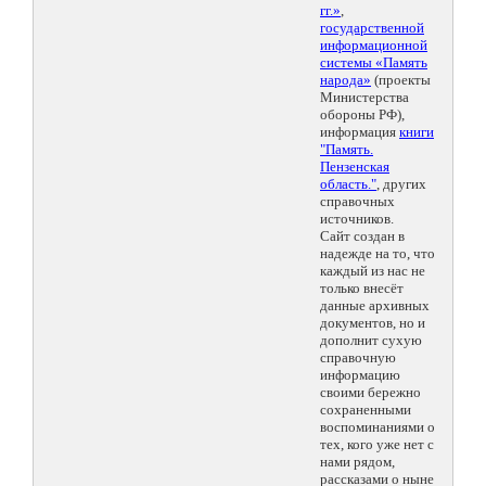
гг.»
,
государственной
информационной
системы «Память
народа»
(проекты
Министерства
обороны РФ),
информация
книги
"Память.
Пензенская
область."
, других
справочных
источников.
Сайт создан в
надежде на то, что
каждый из нас не
только внесёт
данные архивных
документов, но и
дополнит сухую
справочную
информацию
своими бережно
сохраненными
воспоминаниями о
тех, кого уже нет с
нами рядом,
рассказами о ныне