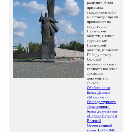
родились, были
призваны,
захоронены либо
в настоящее время
проживают на
территории
Пензенской
области, а также
труженикам
Пензенской
области, ковавшим
Победу в тылу.
Основой
наполнения сайта
являются военные
архивные
документы с
сайтов
Обобщенного
Банка Данных
«Мемориал»
,
Общедоступного
электронного
банка документов
«Подвиг Народа в
Великой
Отечественной
войне 1941-1945