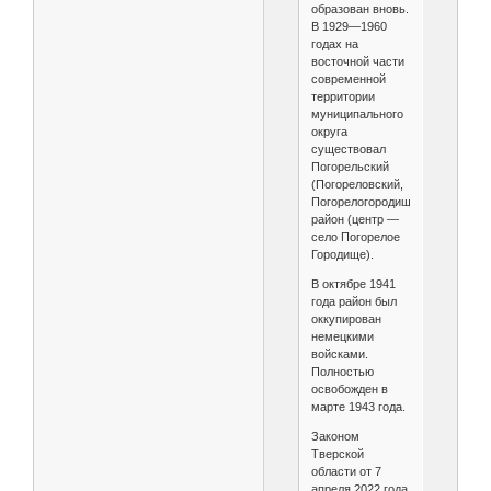
образован вновь.
В 1929—1960
годах на
восточной части
современной
территории
муниципального
округа
существовал
Погорельский
(Погореловский,
Погорелогородищенский)
район (центр —
село Погорелое
Городище).
В октябре 1941
года район был
оккупирован
немецкими
войсками.
Полностью
освобожден в
марте 1943 года.
Законом
Тверской
области от 7
апреля 2022 года