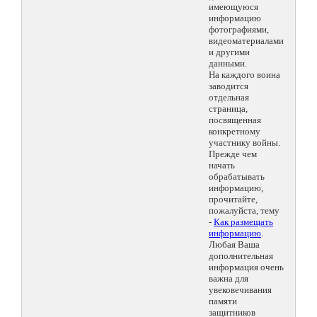
имеющуюся
информацию
фотографиями,
видеоматериалами
и другими
данными.
На каждого воина
заводится
отдельная
страница,
посвященная
конкретному
участнику войны.
Прежде чем
начать
обрабатывать
информацию,
прочитайте,
пожалуйста, тему
-
Как размещать
информацию
.
Любая Ваша
дополнительная
информация очень
важна для
увековечивания
памяти
защитников