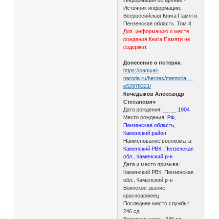
Источник информации:
Всероссийская Книга Памяти.
Пензенская область. Том 4
Доп. информацию о месте
рождения Книга Памяти не
содержит.
Донесение о потерях.
https://pamyat-
naroda.ru/heroes/memoria …
e52978321/
Кочедыков Александр
Степанович
Дата рождения: __.__.
1904
Место рождения:
РФ,
Пензенская область,
Каменский район
Наименование военкомата:
Каменский РВК, Пензенская
обл., Каменский р-н
Дата и место призыва:
Каменский РВК, Пензенская
обл., Каменский р-н
Воинское звание:
красноармеец
Последнее место службы:
246 сд
Воинская часть: 246 сд