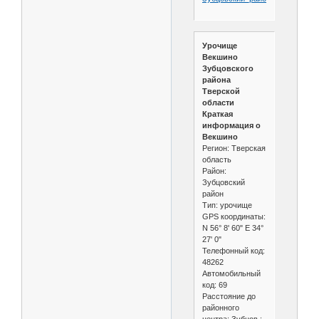
Урочище
Векшино
Зубцовского
района
Тверской
области
Краткая
информация о
Векшино
Регион: Тверская
область
Район:
Зубцовский
район
Тип: урочище
GPS координаты:
N 56° 8' 60" E 34°
27' 0"
Телефонный код:
48262
Автомобильный
код: 69
Расстояние до
районного