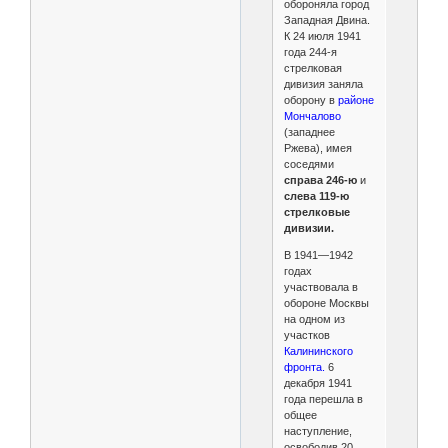
обороняла город
Западная Двина.
К 24 июля 1941
года 244-я
стрелковая
дивизия заняла
оборону в
районе
Мончалово
(западнее
Ржева), имея
соседями
справа 246-ю
и
слева 119-ю
стрелковые
дивизии.
В 1941—1942
годах
участвовала в
обороне Москвы
на одном из
участков
Калининского
фронта.
6
декабря 1941
года перешла в
общее
наступление,
освободив 20