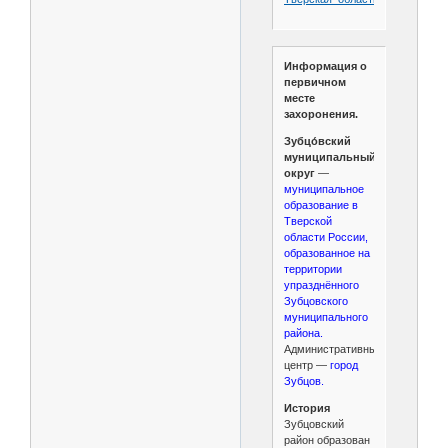
Информация о
первичном
месте
захоронения.
Зубцо́вский
муниципальный
округ
—
муниципальное
образование в
Тверской
области России,
образованное на
территории
упразднённого
Зубцовского
муниципального
района.
Административный
центр —
город
Зубцов.
История
Зубцовский
район образован