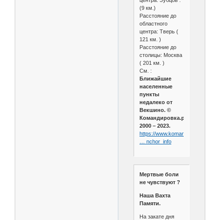
центра: Зубцов :
(9 км.)
Расстояние до
областного
центра: Тверь (
121 км. )
Расстояние до
столицы: Москва
( 201 км. )
См. :
Ближайшие
населенные
пункты
недалеко от
Векшино. ©
Командировка.ру,
2000 – 2023.
https://www.komandirovka.ru/citi
… nchor_info
Мертвые боли
не чувствуют ?
Наша Вахта
Памяти.
На закате дня