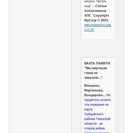
ничего. Читать
ещё.. -
Статьи
поисковиков
АПГ. Copyright
MyCorp © 2023.
http://patriotrm.clan.su/publ/5-
1-0-25
ВАХТА ПАМЯТИ
"Мы мертвым
глаза не
закрыли..."
Векшино,
Мартиново,
Бондарево...
Не
трудитесь искать
эти названия на
карте
Зубцовского
района Тверской
области - их
стерла война.