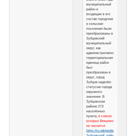
муниципальный
район и
входящие в его
состав городские
и сельские
поселения были
преобразованы в
Зубцовский
муниципальный
округ, как
административно-
территориальная
единица район
был
преобразован в
округ, город
Зубцов наделён
статусом города
окружного
значения. В
Зубцовском
районе 273
населённых
пункта,
в списке
которых Векшино
не числится.
https://ru.wikipedia.org/wiki/
Зубцовский_район