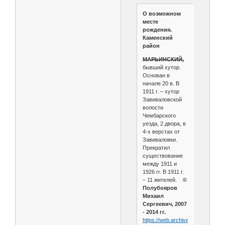
О возможном
месте
рождения.
Каменский
район
МАРЬИНСКИЙ,
бывший хутор.
Основан в
начале 20 в. В
1911 г. – хутор
Завиваловской
волости
Чембарского
уезда, 2 двора, в
4-х верстах от
Завиваловки.
Прекратил
существование
между 1911 и
1926 гг. В 1911 г.
– 11 жителей.
©
Полубояров
Михаил
Сергеевич, 2007
- 2014 гг.
https://web.archive.org/web/202