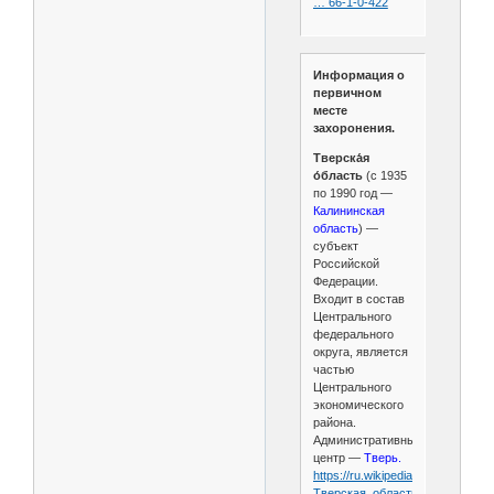
… 66-1-0-422
Информация о
первичном
месте
захоронения.
Тверска́я
о́бласть
(с 1935
по 1990 год —
Калининская
область
) —
субъект
Российской
Федерации.
Входит в состав
Центрального
федерального
округа, является
частью
Центрального
экономического
района.
Административный
центр —
Тверь.
https://ru.wikipedia.org/wiki/
Тверская_область