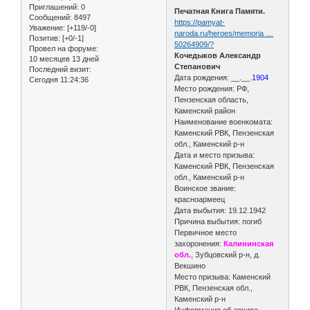
Приглашений:
0
Печатная Книга Памяти.
Сообщений:
8497
https://pamyat-
Уважение:
[+119/-0]
naroda.ru/heroes/memoria …
Позитив:
[+0/-1]
50264909/?
Провел на форуме:
Кочедыков Александр
10 месяцев 13 дней
Степанович
Последний визит:
Дата рождения: __.__.
1904
Сегодня 11:24:36
Место рождения: РФ,
Пензенская область,
Каменский район
Наименование военкомата:
Каменский РВК, Пензенская
обл., Каменский р-н
Дата и место призыва:
Каменский РВК, Пензенская
обл., Каменский р-н
Воинское звание:
красноармеец
Дата выбытия: 19.12.1942
Причина выбытия: погиб
Первичное место
захоронения:
Калининская
обл.
, Зубцовский р-н, д.
Векшино
Место призыва: Каменский
РВК, Пензенская обл.,
Каменский р-н
Информация об архиве -