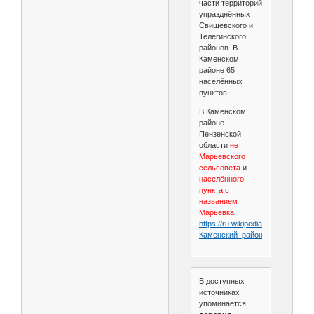
части территорий
упразднённых
Свищевского и
Телегинского
районов. В
Каменском
районе 65
населённых
пунктов.
В Каменском
районе
Пензенской
области
нет
Марьевского
сельсовета
и
населённого
пункта с
названием
Марьевка.
https://ru.wikipedia.org/wiki/
Каменский_район_
(Пензенская
В доступных
источниках
упоминается