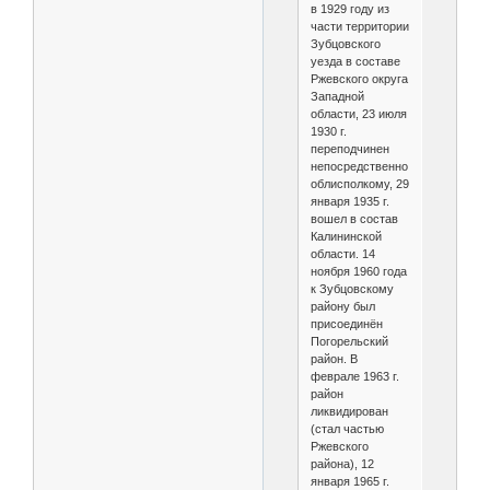
в 1929 году из
части территории
Зубцовского
уезда в составе
Ржевского округа
Западной
области, 23 июля
1930 г.
переподчинен
непосредственно
облисполкому, 29
января 1935 г.
вошел в состав
Калининской
области. 14
ноября 1960 года
к Зубцовскому
району был
присоединён
Погорельский
район. В
феврале 1963 г.
район
ликвидирован
(стал частью
Ржевского
района), 12
января 1965 г.