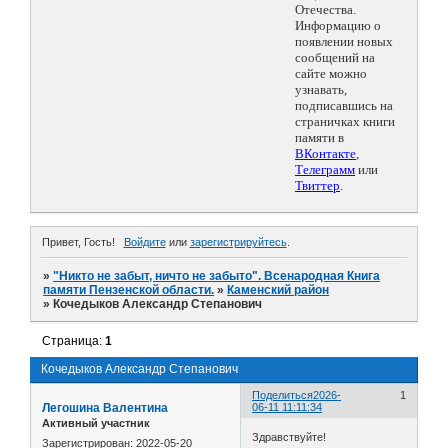
Отечества.
Информацию о
появлении новых
сообщений на
сайте можно
узнавать,
подписавшись на
страничках книги
памяти в
ВКонтакте
,
Телеграмм
или
Твиттер
.
Привет, Гость!
Войдите
или
зарегистрируйтесь
.
»
"Никто не забыт, ничто не забыто". Всенародная Книга
памяти Пензенской области.
»
Каменский район
»
Кочедыков Александр Степанович
Страница:
1
Кочедыков Александр Степанович
Поделиться
2026-
1
Легошина Валентина
06-11 11:11:34
Активный участник
Здравствуйте!
Зарегистрирован
: 2022-05-20