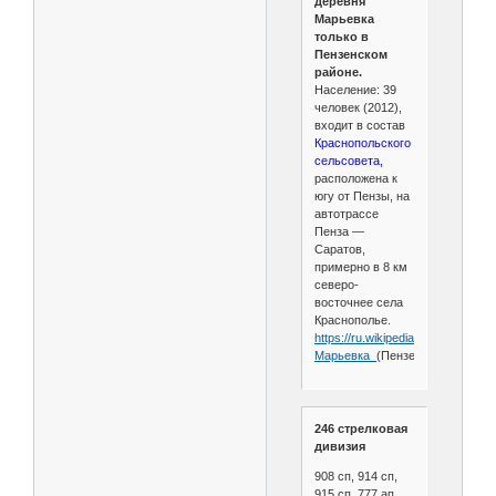
деревня
Марьевка
только в
Пензенском
районе.
Население: 39
человек (2012),
входит в состав
Краснопольского
сельсовета,
расположена к
югу от Пензы, на
автотрассе
Пенза —
Саратов,
примерно в 8 км
северо-
восточнее села
Краснополье.
https://ru.wikipedia.org/wiki/
Марьевка_
(Пензенский_район)
246 стрелковая
дивизия
908 сп, 914 сп,
915 сп, 777 ап,