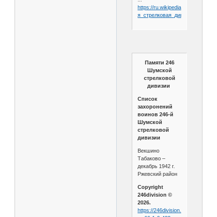
https://ru.wikipedia.org/wiki/246-
я_стрелковая_дивизия
Памяти 246
Шумской
стрелковой
дивизии
Список
захоронений
воинов 246-й
Шумской
стрелковой
дивизии
Векшино
Табаково –
декабрь 1942 г.
Ржевский район
Copyright
246division ©
2026.
https://246division.ru/publ/kniga_