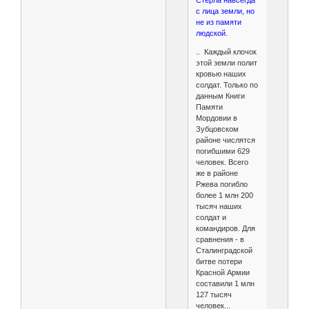
Стерла навсегда
с лица земли, но
не из памяти
людской.
.. Каждый клочок
этой земли полит
кровью наших
солдат. Только по
данным Книги
Памяти
Мордовии в
Зубцовском
районе числятся
погибшими 629
человек. Всего
же в районе
Ржева погибло
более 1 млн 200
тысяч наших
солдат и
командиров. Для
сравнения - в
Сталинградской
битве потери
Красной Армии
составили 1 млн
127 тысяч
человек...