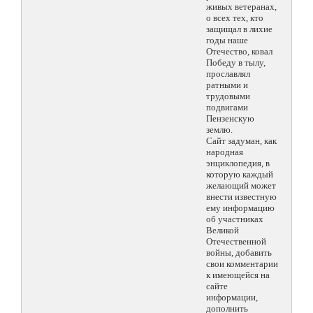
живых ветеранах,
о всех тех, кто
защищал в лихие
годы наше
Отечество, ковал
Победу в тылу,
прославлял
ратными и
трудовыми
подвигами
Пензенскую
землю.
Сайт задуман, как
народная
энциклопедия, в
которую каждый
желающий может
внести известную
ему информацию
об участниках
Великой
Отечественной
войны, добавить
свои комментарии
к имеющейся на
сайте
информации,
дополнить