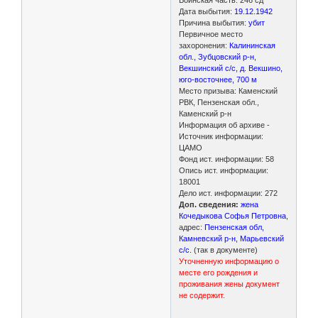
Дата выбытия:
19.12.1942
Причина выбытия:
убит
Первичное место
захоронения:
Калининская
обл., Зубцовский р-н,
Векшинский с/с, д. Векшино,
юго-восточнее, 700 м
Место призыва: Каменский
РВК, Пензенская обл.,
Каменский р-н
Информация об архиве -
Источник информации:
ЦАМО
Фонд ист. информации: 58
Опись ист. информации:
18001
Дело ист. информации: 272
Доп. сведения:
жена
Кочедыкова Софья Петровна
,
адрес:
Пензенская обл,
Камневский р-н, Марьевский
с/с.
(так в документе)
Уточненную информацию о
месте его рождения и
проживания жены документ
не содержит.