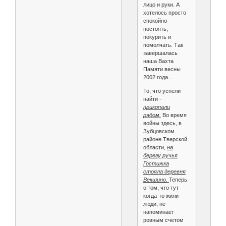
лицо и руки. А
хотелось просто
спокойно
постоять,
покурить и
помолчать. Так
завершалась
наша Вахта
Памяти весны
2002 года...
То, что успели
найти -
прикопали
рядом.
Во время
войны здесь, в
Зубцовском
районе Тверской
области,
на
берегу ручья
Гостижка
стояла деревня
Векшино.
Теперь
о том, что тут
когда-то жили
люди, не
напоминает
ровным счетом