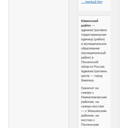
… menka2.htm
Ка́менский
райо́н
—
административно-
территориальная
единица (район)
и муниципальное
образование
(муниципальный
район) в
Пензенской
области России.
Административный
центр — город
Каменка.
Граничит на
севере с
Нижнеломовским
районом, на
северо-востоке
— с Мокшанским
районом, на
востоке с
Пензенским