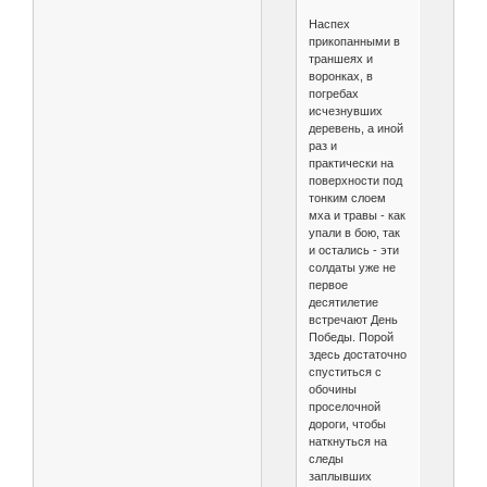
Наспех
прикопанными в
траншеях и
воронках, в
погребах
исчезнувших
деревень, а иной
раз и
практически на
поверхности под
тонким слоем
мха и травы - как
упали в бою, так
и остались - эти
солдаты уже не
первое
десятилетие
встречают День
Победы. Порой
здесь достаточно
спуститься с
обочины
проселочной
дороги, чтобы
наткнуться на
следы
заплывших