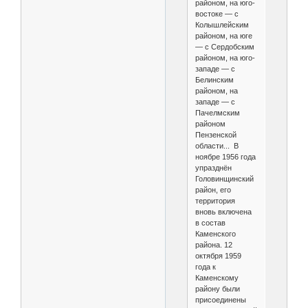
районом, на юго-
востоке — с
Колышлейским
районом, на юге
— с Сердобским
районом, на юго-
западе — с
Белинским
районом, на
западе — с
Пачелмским
районом
Пензенской
области... В
ноябре 1956 года
упразднён
Головинщинский
район, его
территория
вновь включена
в состав
Каменского
района. 12
октября 1959
года к
Каменскому
району были
присоединены