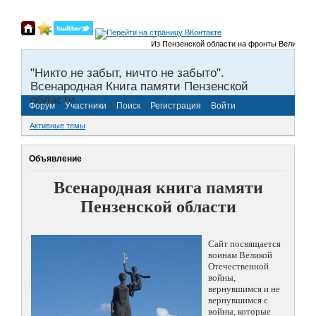
Из Пензенской области на фронты Великой Отечес
"Никто не забыт, ничто не забыто".
Всенародная Книга памяти Пензенской
области.
Форум
Участники
Поиск
Регистрация
Войти
Активные темы
Объявление
Всенародная книга памяти
Пензенской области
Сайт посвящается
воинам Великой
Отечественной
войны,
вернувшимся и не
вернувшимся с
войны, которые