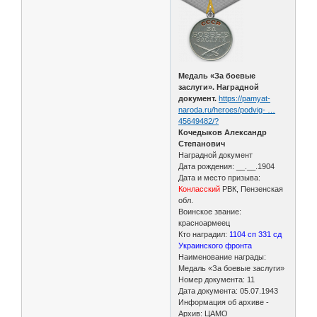
Медаль «За боевые
заслуги». Наградной
документ.
https://pamyat-
naroda.ru/heroes/podvig- …
45649482/?
Кочедыков Александр
Степанович
Наградной документ
Дата рождения: __.__.1904
Дата и место призыва:
Конласский
РВК, Пензенская
обл.
Воинское звание:
красноармеец
Кто наградил:
1104 сп 331 сд
Украинского фронта
Наименование награды:
Медаль «За боевые заслуги»
Номер документа: 11
Дата документа: 05.07.1943
Информация об архиве -
Архив: ЦАМО