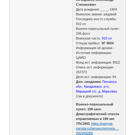
Степанович
Дата рождения: __.__.1904
Воинское звание: рядовой
Последнее место службы:
910 сп
Военно-пересыльный пункт:
206 фзсп
Воинская часть:
910 сп
Откуда прибыл:
ЭГ 4024
Информация об архиве -
Источник информации:
ЦАМО
Фонд ист. информации: 8502
Опись ист. информации:
267373
Дело ист. информации: 94
Доп. сведения:
Пензенск.
обл., Кандалевск. р-н,
Марацкий с/с, д. Марьевка
(так в документе)
Военно-пересыльный
пункт: 199 азсп.
Демографический список
оправляемых в 199 зап
7/IV.1943.
https://pamyat-
naroda.ru/heroes/memoria …
000189285/