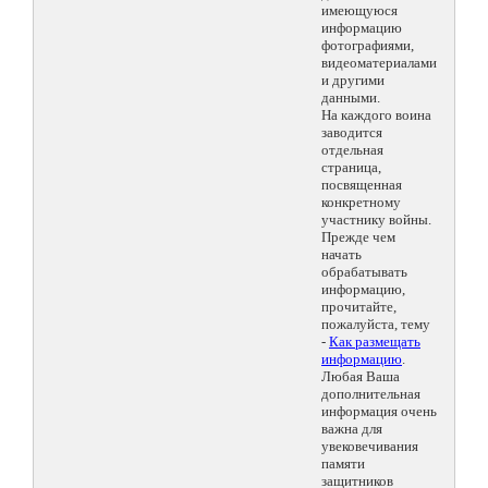
имеющуюся
информацию
фотографиями,
видеоматериалами
и другими
данными.
На каждого воина
заводится
отдельная
страница,
посвященная
конкретному
участнику войны.
Прежде чем
начать
обрабатывать
информацию,
прочитайте,
пожалуйста, тему
-
Как размещать
информацию
.
Любая Ваша
дополнительная
информация очень
важна для
увековечивания
памяти
защитников