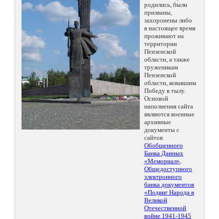
родились, были
призваны,
захоронены либо
в настоящее время
проживают на
территории
Пензенской
области, а также
труженикам
Пензенской
области, ковавшим
Победу в тылу.
Основой
наполнения сайта
являются военные
архивные
документы с
сайтов
Обобщенного
Банка Данных
«Мемориал»
,
Общедоступного
электронного
банка документов
«Подвиг Народа в
Великой
Отечественной
войне 1941-1945