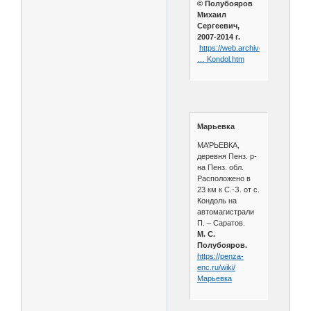
© Полубояров
Михаил
Сергеевич,
2007-2014 г.
https://web.archive.org/web/20
… Kondol.htm
Марьевка
МА’РЬЕВКА,
деревня Пенз. р-
на Пенз. обл.
Расположено в
23 км к С.-З. от с.
Кондоль на
автомагистрали
П. – Саратов.
М. С.
Полубояров.
https://penza-
enc.ru/wiki/
Марьевка