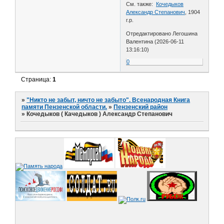
См. также:
Кочедыков
Александр Степанович
, 1904
г.р.
Отредактировано Легошина
Валентина (2026-06-11
13:16:10)
0
Страница:
1
»
"Никто не забыт, ничто не забыто". Всенародная Книга
памяти Пензенской области.
»
Пензенский район
»
Кочедыков ( Качедыков ) Александр Степанович