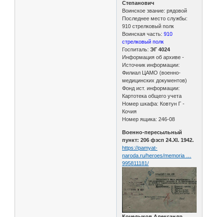
Степанович
Воинское звание: рядовой
Последнее место службы:
910 стрелковый полк
Воинская часть:
910
стрелковый полк
Госпиталь:
ЭГ 4024
Информация об архиве -
Источник информации:
Филиал ЦАМО (военно-
медицинских документов)
Фонд ист. информации:
Картотека общего учета
Номер шкафа: Ковтун Г -
Кочия
Номер ящика: 246-08
Военно-пересыльный
пункт: 206 фзсп 24.XI. 1942.
https://pamyat-
naroda.ru/heroes/memoria …
995811181/
Кочедыков Александр