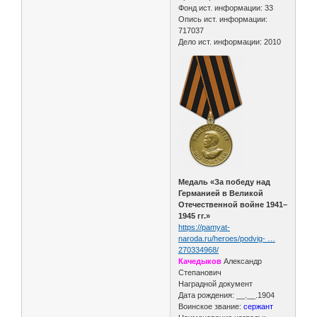
Фонд ист. информации: 33
Опись ист. информации:
717037
Дело ист. информации: 2010
Медаль «За победу над
Германией в Великой
Отечественной войне 1941–
1945 гг.»
https://pamyat-
naroda.ru/heroes/podvig- …
270334968/
Качедыков
Александр
Степанович
Наградной документ
Дата рождения: __.__.1904
Воинское звание:
сержант