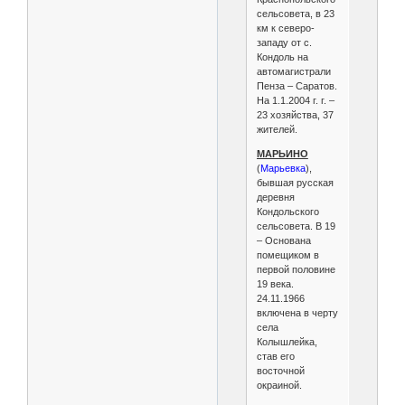
сельсовета, в 23
км к северо-
западу от с.
Кондоль на
автомагистрали
Пенза – Саратов.
На 1.1.2004 г. г. –
23 хозяйства, 37
жителей.
МАРЬИНО
(
Марьевка
),
бывшая русская
деревня
Кондольского
сельсовета. В 19
– Основана
помещиком в
первой половине
19 века.
24.11.1966
включена в черту
села
Колышлейка,
став его
восточной
окраиной.