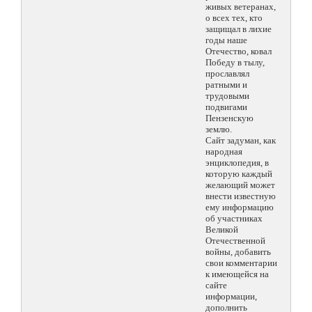
живых ветеранах,
о всех тех, кто
защищал в лихие
годы наше
Отечество, ковал
Победу в тылу,
прославлял
ратными и
трудовыми
подвигами
Пензенскую
землю.
Сайт задуман, как
народная
энциклопедия, в
которую каждый
желающий может
внести известную
ему информацию
об участниках
Великой
Отечественной
войны, добавить
свои комментарии
к имеющейся на
сайте
информации,
дополнить