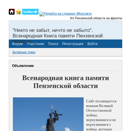
Из Пензенской области на фронты Великой 
"Никто не забыт, ничто не забыто".
Всенародная Книга памяти Пензенской
области.
Форум
Участники
Поиск
Регистрация
Войти
Активные темы
Объявление
Всенародная книга памяти
Пензенской области
Сайт посвящается
воинам Великой
Отечественной
войны,
вернувшимся и не
вернувшимся с
войны, которые