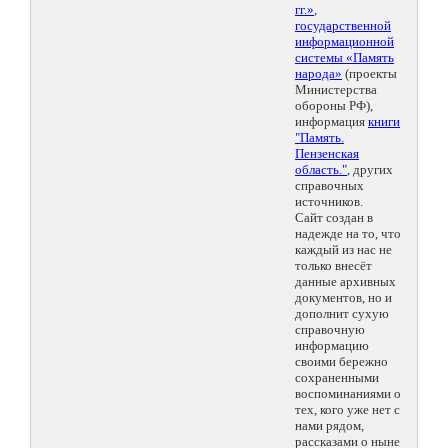
гг.»
,
государственной
информационной
системы «Память
народа»
(проекты
Министерства
обороны РФ),
информация
книги
"Память.
Пензенская
область."
, других
справочных
источников.
Сайт создан в
надежде на то, что
каждый из нас не
только внесёт
данные архивных
документов, но и
дополнит сухую
справочную
информацию
своими бережно
сохраненными
воспоминаниями о
тех, кого уже нет с
нами рядом,
рассказами о ныне