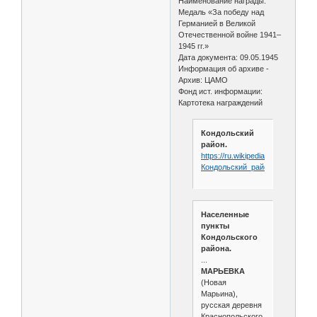
Наименование награды:
Медаль «За победу над
Германией в Великой
Отечественной войне 1941–
1945 гг.»
Дата документа: 09.05.1945
Информация об архиве -
Архив: ЦАМО
Фонд ист. информации:
Картотека награждений
Кондольский
район.
https://ru.wikipedia.org/wiki/
Кондольский_район
Населенные
пункты
Кондольского
района.
...
МАРЬЕВКА
(Новая
Марьина),
русская деревня
Краснопольского