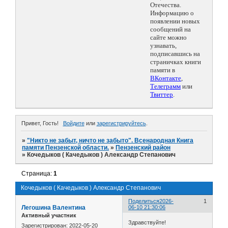
Отечества.
Информацию о
появлении новых
сообщений на
сайте можно
узнавать,
подписавшись на
страничках книги
памяти в
ВКонтакте
,
Телеграмм
или
Твиттер
.
Привет, Гость!
Войдите
или
зарегистрируйтесь
.
»
"Никто не забыт, ничто не забыто". Всенародная Книга
памяти Пензенской области.
»
Пензенский район
»
Кочедыков ( Качедыков ) Александр Степанович
Страница:
1
Кочедыков ( Качедыков ) Александр Степанович
Поделиться
2026-
1
Легошина Валентина
06-10 21:30:06
Активный участник
Здравствуйте!
Зарегистрирован
: 2022-05-20