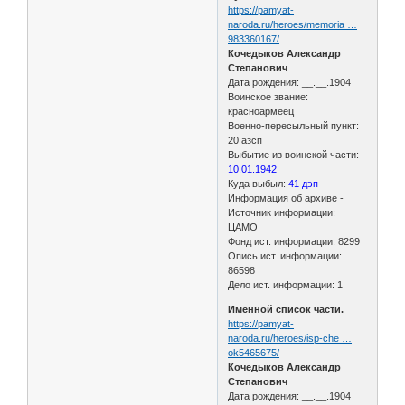
https://pamyat-
naroda.ru/heroes/memoria …
983360167/
Кочедыков Александр
Степанович
Дата рождения: __.__.1904
Воинское звание:
красноармеец
Военно-пересыльный пункт:
20 азсп
Выбытие из воинской части:
10.01.1942
Куда выбыл:
41 дэп
Информация об архиве -
Источник информации:
ЦАМО
Фонд ист. информации: 8299
Опись ист. информации:
86598
Дело ист. информации: 1
Именной список части.
https://pamyat-
naroda.ru/heroes/isp-che …
ok5465675/
Кочедыков Александр
Степанович
Дата рождения: __.__.1904