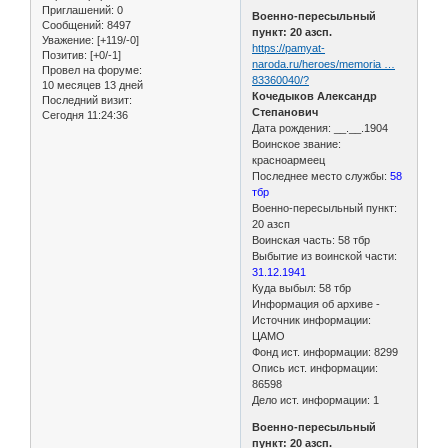
Приглашений:
0
Военно-пересыльный
Сообщений:
8497
пункт: 20 азсп.
Уважение:
[+119/-0]
https://pamyat-
Позитив:
[+0/-1]
naroda.ru/heroes/memoria …
Провел на форуме:
83360040/?
10 месяцев 13 дней
Кочедыков Александр
Последний визит:
Степанович
Сегодня 11:24:36
Дата рождения: __.__.1904
Воинское звание:
красноармеец
Последнее место службы:
58
тбр
Военно-пересыльный пункт:
20 азсп
Воинская часть: 58 тбр
Выбытие из воинской части:
31.12.1941
Куда выбыл: 58 тбр
Информация об архиве -
Источник информации:
ЦАМО
Фонд ист. информации: 8299
Опись ист. информации:
86598
Дело ист. информации: 1
Военно-пересыльный
пункт: 20 азсп.