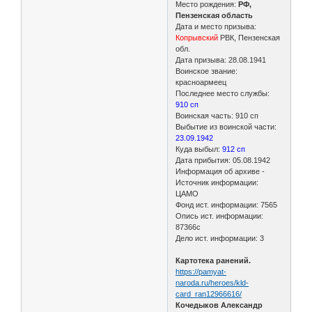
Место рождения:
РФ,
Пензенская область
Дата и место призыва:
Копрывский
РВК, Пензенская
обл.
Дата призыва: 28.08.1941
Воинское звание:
красноармеец
Последнее место службы:
910 сп
Воинская часть: 910 сп
Выбытие из воинской части:
23.09.1942
Куда выбыл:
912 сп
Дата прибытия: 05.08.1942
Информация об архиве -
Источник информации:
ЦАМО
Фонд ист. информации: 7565
Опись ист. информации:
87366с
Дело ист. информации: 3
Картотека ранений.
https://pamyat-
naroda.ru/heroes/kld-
card_ran12966616/
Кочедыков Александр