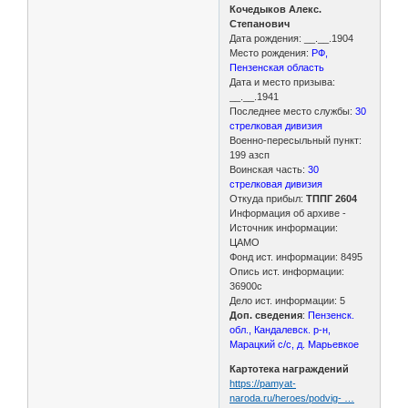
Кочедыков Алекс.
Степанович
Дата рождения: __.__.1904
Место рождения:
РФ,
Пензенская область
Дата и место призыва:
__.__.1941
Последнее место службы:
30
стрелковая дивизия
Военно-пересыльный пункт:
199 азсп
Воинская часть:
30
стрелковая дивизия
Откуда прибыл:
ТППГ 2604
Информация об архиве -
Источник информации:
ЦАМО
Фонд ист. информации: 8495
Опись ист. информации:
36900с
Дело ист. информации: 5
Доп. сведения
:
Пензенск.
обл., Кандалевск. р-н,
Марацкий с/с, д. Марьевкое
Картотека награждений
https://pamyat-
naroda.ru/heroes/podvig- …