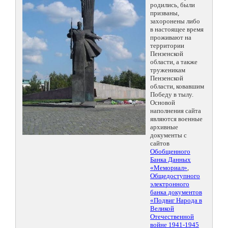
родились, были
призваны,
захоронены либо
в настоящее время
проживают на
территории
Пензенской
области, а также
труженикам
Пензенской
области, ковавшим
Победу в тылу.
Основой
наполнения сайта
являются военные
архивные
документы с
сайтов
Обобщенного
Банка Данных
«Мемориал»
,
Общедоступного
электронного
банка документов
«Подвиг Народа в
Великой
Отечественной
войне 1941-1945