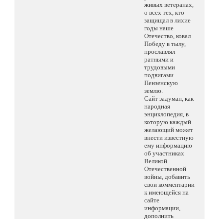
живых ветеранах,
о всех тех, кто
защищал в лихие
годы наше
Отечество, ковал
Победу в тылу,
прославлял
ратными и
трудовыми
подвигами
Пензенскую
землю.
Сайт задуман, как
народная
энциклопедия, в
которую каждый
желающий может
внести известную
ему информацию
об участниках
Великой
Отечественной
войны, добавить
свои комментарии
к имеющейся на
сайте
информации,
дополнить