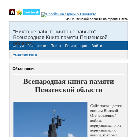
Из Пензенской области на фронты Великой Отечес
"Никто не забыт, ничто не забыто".
Всенародная Книга памяти Пензенской
области.
Форум
Участники
Поиск
Регистрация
Войти
Активные темы
Объявление
Всенародная книга памяти
Пензенской области
Сайт посвящается
воинам Великой
Отечественной
войны,
вернувшимся и не
вернувшимся с
войны, которые