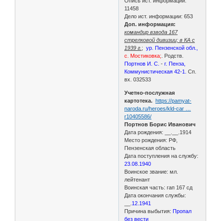
Опись ист. информации:
11458
Дело ист. информации: 653
Доп. информация:
командир взвода 167
стрелковой дивизии; в КА с
1939 г.
;
ур. Пензенской обл.,
с. Мостиковка;
. Родств.
Портнов И. С.
-
г. Пенза,
Коммунистическая 42-1.
Сп.
вх. 032533
Учетно-послужная
картотека.
https://pamyat-
naroda.ru/heroes/kld-car …
r10405586/
Портнов Борис Иванович
Дата рождения: __.__.1914
Место рождения: РФ,
Пензенская область
Дата поступления на службу:
23.08.1940
Воинское звание: мл.
лейтенант
Воинская часть: гап 167 сд
Дата окончания службы:
__.
12.1941
Причина выбытия:
Пропал
без вести