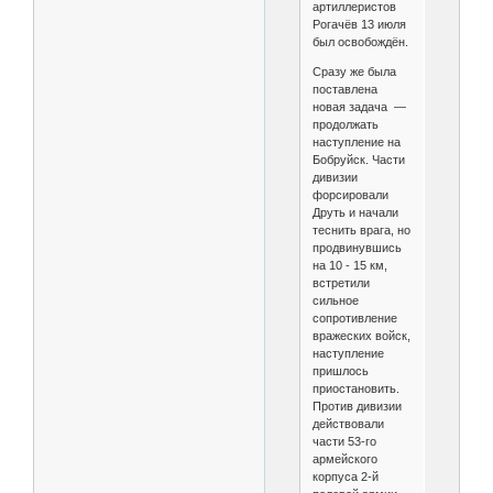
артиллеристов
Рогачёв 13 июля
был освобождён.
Сразу же была
поставлена
новая задача —
продолжать
наступление на
Бобруйск. Части
дивизии
форсировали
Друть и начали
теснить врага, но
продвинувшись
на 10 - 15 км,
встретили
сильное
сопротивление
вражеских войск,
наступление
пришлось
приостановить.
Против дивизии
действовали
части 53-го
армейского
корпуса 2-й