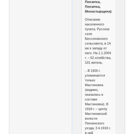
Пензятка,
Пензятка,
Монастырщина)
Описание
населенного
пункта. Русское
село
Бессоновского
сельсовета, в 14
км к западу от
него. На 1.1.2004
г. – 62 хозяйства,
101 житель.
.. В 1926 г.
упоминается
только
Мастиновка
(видимо,
оказалась в
составе
Мастиновки). В
1918 г. – центр
Мастиновской
волости
Пензенского
уезда, 3.4.1918 г.
в ней