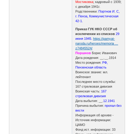
Мостиковка
; кадровый с 1939;
с декабря 1941г.
Родственники:
Портнов И. С,
г. Пенза, Коммунистическая
42-1.
Приказ ГУК НКО СССР об
исключении из списков
29
июня 1945.
https://pamyat-
naroda.ru/heroes/memoria …
z74845524/
Поршнов
Борис Иванович
Дата рождения: __.__.1914
Место рождения:
РФ,
Пензенская область
Воинское звание: мл.
лейтенант
Последнее место службы:
167 стрелковая дивизия
Воинская часть:
167
стрелковая дивизия
Дата выбытия: __.
12.1941
Причина выбытия:
пропал без
вести
Информация об архиве -
Источник информации:
ЦАМО
Фонд ист. информации: 33