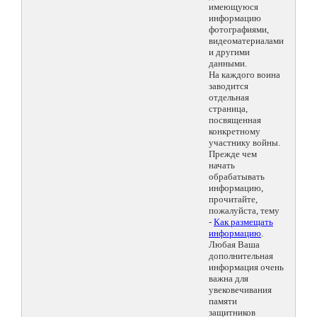
имеющуюся
информацию
фотографиями,
видеоматериалами
и другими
данными.
На каждого воина
заводится
отдельная
страница,
посвященная
конкретному
участнику войны.
Прежде чем
начать
обрабатывать
информацию,
прочитайте,
пожалуйста, тему
-
Как размещать
информацию
.
Любая Ваша
дополнительная
информация очень
важна для
увековечивания
памяти
защитников