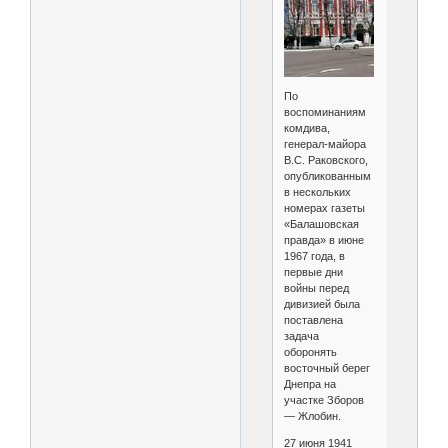
По
воспоминаниям
комдива,
генерал-майора
В.С. Раковского,
опубликованным
в нескольких
номерах газеты
«Балашовская
правда» в июне
1967 года, в
первые дни
войны перед
дивизией была
поставлена
задача
оборонять
восточный берег
Днепра на
участке Зборов
— Жлобин.
27 июня 1941