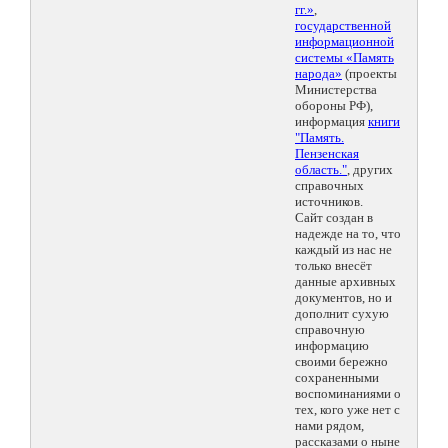
гг.»
,
государственной
информационной
системы «Память
народа»
(проекты
Министерства
обороны РФ),
информация
книги
"Память.
Пензенская
область."
, других
справочных
источников.
Сайт создан в
надежде на то, что
каждый из нас не
только внесёт
данные архивных
документов, но и
дополнит сухую
справочную
информацию
своими бережно
сохраненными
воспоминаниями о
тех, кого уже нет с
нами рядом,
рассказами о ныне