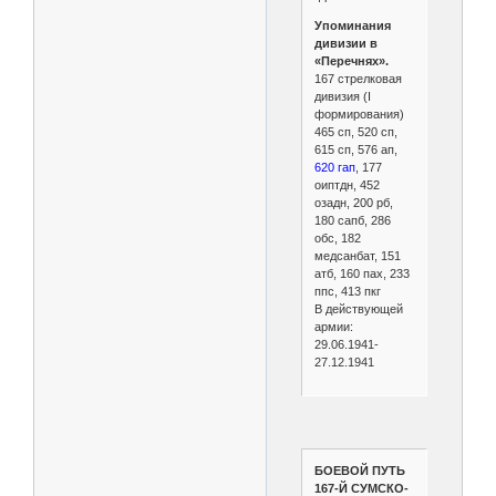
Упоминания
дивизии в
«Перечнях».
167 стрелковая
дивизия (I
формирования)
465 сп, 520 сп,
615 сп, 576 ап,
620 гап
, 177
оиптдн, 452
озадн, 200 рб,
180 сапб, 286
обс, 182
медсанбат, 151
атб, 160 пах, 233
ппс, 413 пкг
В действующей
армии:
29.06.1941-
27.12.1941
БОЕВОЙ ПУТЬ
167-Й СУМСКО-