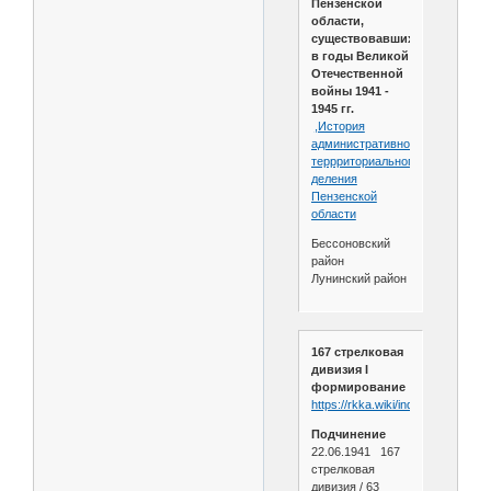
Пензенской
области,
существовавших
в годы Великой
Отечественной
войны 1941 -
1945 гг.
,История
административно-
террриториального
деления
Пензенской
области
Бессоновский
район
Лунинский район
167 стрелковая
дивизия I
формирование
https://rkka.wiki/index.php/167
Подчинение
22.06.1941 167
стрелковая
дивизия / 63