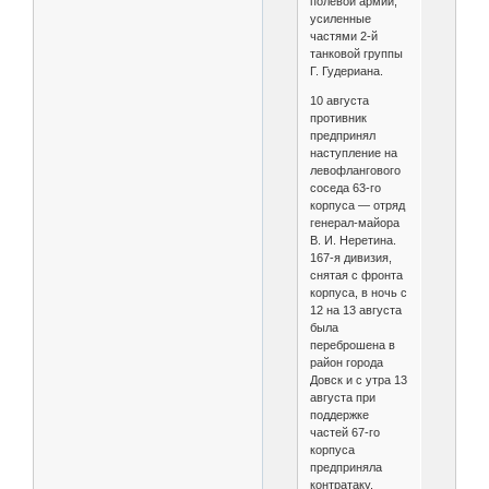
полевой армии,
усиленные
частями 2-й
танковой группы
Г. Гудериана.
10 августа
противник
предпринял
наступление на
левофлангового
соседа 63-го
корпуса — отряд
генерал-майора
В. И. Неретина.
167-я дивизия,
снятая с фронта
корпуса, в ночь с
12 на 13 августа
была
переброшена в
район города
Довск и с утра 13
августа при
поддержке
частей 67-го
корпуса
предприняла
контратаку.