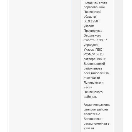
пределах вновь
образованной
Пензенской
области.
30.9.1958 г.
указом
Президиума
Верховного
Совета РСФСР
упразднен.
Указом ПВС
РСФСР от 20
октября 1980 г.
Бессоновский
район вновь
восстановлен за
счет части
Лунинского и
части
Пензенского
районов.
Административным
центром района
является с.
Бессоновка,
расположенная в
7 км от