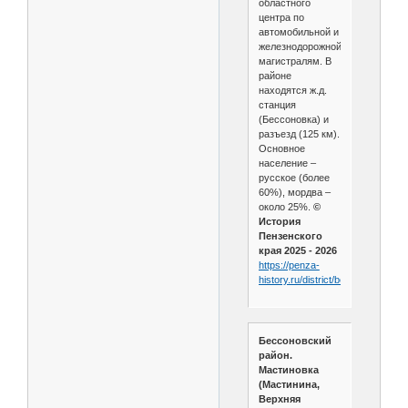
областного
центра по
автомобильной и
железнодорожной
магистралям. В
районе
находятся ж.д.
станция
(Бессоновка) и
разъезд (125 км).
Основное
население –
русское (более
60%), мордва –
около 25%.
©
История
Пензенского
края 2025 - 2026
https://penza-
history.ru/district/bessonovskij/
Бессоновский
район.
Мастиновка
(Мастинина,
Верхняя