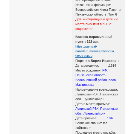
Источник информации:
Всероссийская Книга Памяти.
Пензенская область. Том 6
Доп. информация о дате и о
месте выбытия в КП не
содержится.
Военно-пересыльный
пункт: 192 зсп.
https://pamyat-
naroda.ru/heroes/memoria …
985808465/
Портнов Борис Иванович
Дата рождения: __.__.1914
Место рождения:
РФ,
Пензенская область,
Бессоновский район, село
Мастиновка
Наименование военкомата:
Лунинский РВК, Пензенская
обл., Лунинский р-н
Дата и место призыва:
Лунинский РВК, Пензенская
обл., Лунинский р-н
Дата призыва: __.__.
1940
Воинское звание: мл.
лейтенант
Последнее место службы: