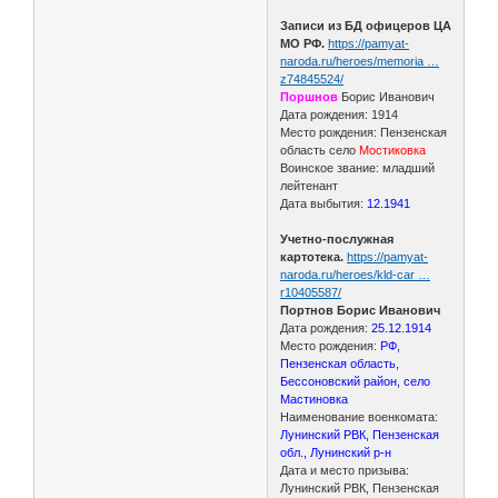
Записи из БД офицеров ЦА
МО РФ.
https://pamyat-
naroda.ru/heroes/memoria …
z74845524/
Поршнов
Борис Иванович
Дата рождения: 1914
Место рождения: Пензенская
область село
Мостиковка
Воинское звание: младший
лейтенант
Дата выбытия:
12.1941
Учетно-послужная
картотека.
https://pamyat-
naroda.ru/heroes/kld-car …
r10405587/
Портнов Борис Иванович
Дата рождения:
25.12.1914
Место рождения:
РФ,
Пензенская область,
Бессоновский район, село
Мастиновка
Наименование военкомата:
Лунинский РВК, Пензенская
обл., Лунинский р-н
Дата и место призыва:
Лунинский РВК, Пензенская