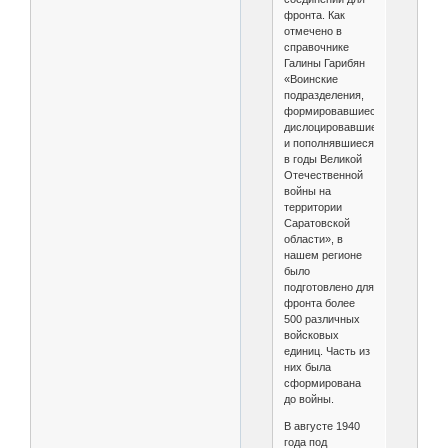
фронта. Как
отмечено в
справочнике
Галины Гарибян
«Воинские
подразделения,
формировавшиеся,
дислоцировавшиеся
и пополнявшиеся
в годы Великой
Отечественной
войны на
территории
Саратовской
области», в
нашем регионе
было
подготовлено для
фронта более
500 различных
войсковых
единиц. Часть из
них была
сформирована
до войны.
В августе 1940
года под