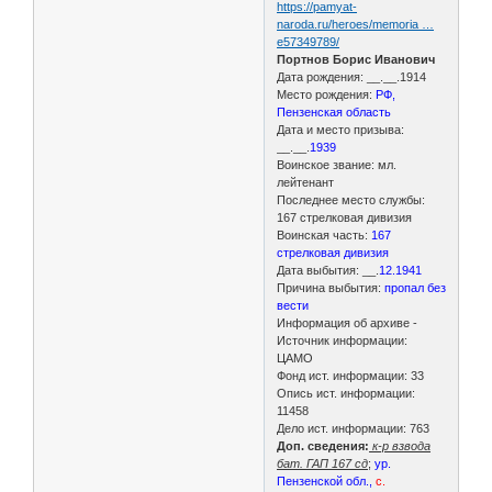
https://pamyat-
naroda.ru/heroes/memoria …
e57349789/
Портнов Борис Иванович
Дата рождения: __.__.1914
Место рождения:
РФ,
Пензенская область
Дата и место призыва:
__.__.
1939
Воинское звание: мл.
лейтенант
Последнее место службы:
167 стрелковая дивизия
Воинская часть:
167
стрелковая дивизия
Дата выбытия: __.
12.1941
Причина выбытия:
пропал без
вести
Информация об архиве -
Источник информации:
ЦАМО
Фонд ист. информации: 33
Опись ист. информации:
11458
Дело ист. информации: 763
Доп. сведения:
к-р взвода
бат. ГАП 167 сд
;
ур.
Пензенской обл.,
с.