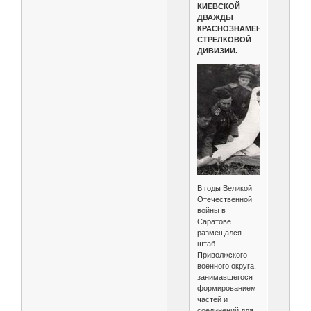
КИЕВСКОЙ
ДВАЖДЫ
КРАСНОЗНАМЕННОЙ
СТРЕЛКОВОЙ
ДИВИЗИИ.
В годы Великой
Отечественной
войны в
Саратове
размещался
штаб
Приволжского
военного округа,
занимавшегося
формированием
частей и
соединений для