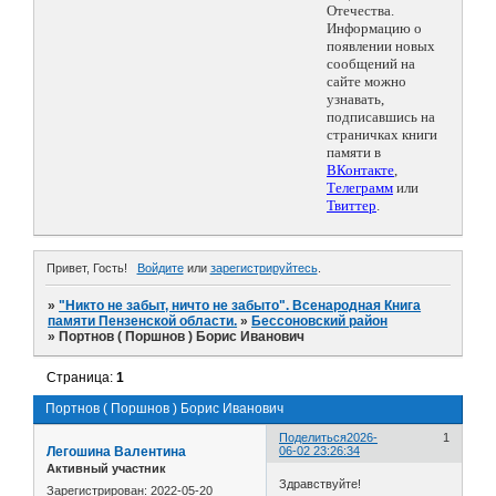
Отечества.
Информацию о
появлении новых
сообщений на
сайте можно
узнавать,
подписавшись на
страничках книги
памяти в
ВКонтакте
,
Телеграмм
или
Твиттер
.
Привет, Гость!
Войдите
или
зарегистрируйтесь
.
»
"Никто не забыт, ничто не забыто". Всенародная Книга
памяти Пензенской области.
»
Бессоновский район
»
Портнов ( Поршнов ) Борис Иванович
Страница:
1
Портнов ( Поршнов ) Борис Иванович
Поделиться
2026-
1
Легошина Валентина
06-02 23:26:34
Активный участник
Здравствуйте!
Зарегистрирован
: 2022-05-20