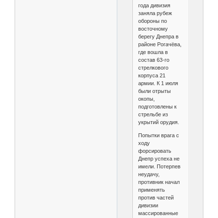
года дивизия
заняла рубеж
обороны по
восточному
берегу Днепра в
районе Рогачёва,
где вошла в
состав 63-го
стрелкового
корпуса 21
армии. К 1 июля
были отрыты
окопы,
подготовлены к
стрельбе из
укрытий орудия.
Попытки врага с
ходу
форсировать
Днепр успеха не
имели. Потерпев
неудачу,
противник начал
применять
против частей
дивизии
массированные