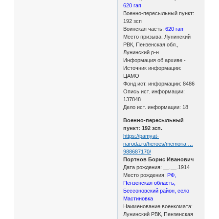
620 гап
Военно-пересыльный пункт:
192 зсп
Воинская часть:
620 гап
Место призыва: Лунинский
РВК, Пензенская обл.,
Лунинский р-н
Информация об архиве -
Источник информации:
ЦАМО
Фонд ист. информации: 8486
Опись ист. информации:
137848
Дело ист. информации: 18
Военно-пересыльный
пункт: 192 зсп.
https://pamyat-
naroda.ru/heroes/memoria …
988687170/
Портнов Борис Иванович
Дата рождения: __.__.1914
Место рождения:
РФ,
Пензенская область,
Бессоновский район, село
Мастиновка
Наименование военкомата:
Лунинский РВК, Пензенская