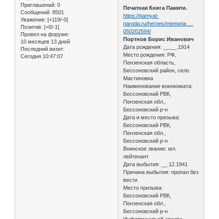
Приглашений:
0
Печатная Книга Памяти.
Сообщений:
8501
https://pamyat-
Уважение:
[+119/-0]
naroda.ru/heroes/memoria …
Позитив:
[+0/-1]
050202594/
Провел на форуме:
Портнов Борис Иванович
10 месяцев 13 дней
Дата рождения: __.__.1914
Последний визит:
Место рождения: РФ,
Сегодня 10:47:07
Пензенская область,
Бессоновский район, село
Мастиновка
Наименование военкомата:
Бессоновский РВК,
Пензенская обл.,
Бессоновский р-н
Дата и место призыва:
Бессоновский РВК,
Пензенская обл.,
Бессоновский р-н
Воинское звание: мл.
лейтенант
Дата выбытия: __.12.1941
Причина выбытия: пропал без
вести
Место призыва:
Бессоновский РВК,
Пензенская обл.,
Бессоновский р-н
Информация об архиве -