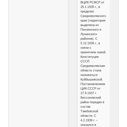
ВЦИК РСФСР от
25.1.1935 г., в
пределах
Средневолжского
края (территория
выделена из
Пензенского и
Лунинского
районов). С
5.12.1936 г., в
связи с
принятием новой
Конституции
СССР,
Средневолжская
область стала
называться
Куйбышевской.
Постановлением
ЦИК СССР от
27.9.1937 г.
Бессоновский
район передан в
состав
Тамбовской
области. С
4.2.1939 г. –
оказался в