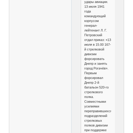
удары авиации.
13 июля 1941
года
командующий
корпусом
генерал-
лейтенант Л. Г.
Петровский
отдал приказ: «13
июля в 15.00 167-
й стрелковой
дивизии
форсировать
Днепр и занять
город Рогачёв».
Первым
форсировал
Днепр 2-й
батальон 520-го
стрелкового
полка.
Совместными
усилиями
переправившихся
подразделений
стрелковых
полков дивизии
при поддержке