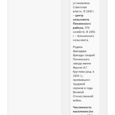
установлена
Советская
власть. В 1930 г.
–
центр
сельсовета
Пензенского
района
, 379
хозяйств. В 1955
г. – Блохинского
сельсовета.
Родина
бригадира
бригады токарей
Пензенского
завода имени
Фрунзе А.Г.
Круглова (род. в
1924 г.),
проявившего
трудовой
героизм в годы
Великой
Отечественной
войны.
Численность
населения (по