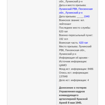
обл., Лунинский р-н
Дата и место призыва:
Лунинский РВК, Пензенская
обл., Лунинский р-н
Дата призыва: __.__.
1940
Воинское звание: мл.
лейтенант
Последнее место службы:
620 гап
Военно-пересыльный пункт:
192 зсп
Воинская часть:
620 гап
Место призыва: Лунинский
РВК, Пензенская обл.,
Лунинский р-н
Информация об архиве -
Источник информации:
ЦАМО
Фонд ист. информации: 8486
Опись ист. информации:
137848
Дело ист. информации: 4
Донесение о потерях
Управления кадров
командующего
артиллерией Красной
Арией 8 мая 1945.