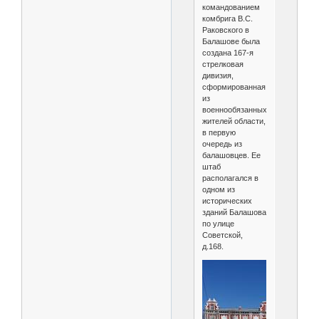
командованием
комбрига В.С.
Раковского в
Балашове была
создана 167-я
стрелковая
дивизия,
сформированная
из
военнообязанных
жителей области,
в первую
очередь из
балашовцев. Ее
штаб
располагался в
одном из
исторических
зданий Балашова
по улице
Советской,
д.168.