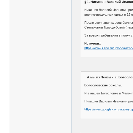
§ 1. Никишин Василий Ивано
Никишин Василий Иванович роди
военно-воздушных силах с 12 с
После окончания курсов был н
Степановны Гризодубовой (перв
За время пребывания в полку с
Источник:
https://www.zspo.ru/upload/razno
А мы из Пензы - с. Богосло
Богословские соколы.
И в нашей Богословке и Малой 
Никишин Василий Иванович роди
https://sites.google.com/site/my