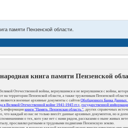
нига памяти Пензенской области.
народная книга памяти Пензенской обл
Великой Отечественной войны, вернувшимся и не вернувшимся с войны, котор
т на территории Пензенской области, а также труженикам Пензенской области
 являются военные архивные документы с сайтов
Обобщенного Банка Данных
а в Великой Отечественной войне 1941-1945 гг.»
,
государственной информаци
), информация
книги "Память. Пензенская область."
, других справочных источ
 то, что каждый из нас не только внесёт данные архивных документов, но и 
оминаниями о тех, кого уже нет с нами рядом, рассказами о ныне живых ветер
в тылу, прославлял ратными и трудовыми подвигами Пензенскую землю.
ая энциклопедия, в которую каждый желающий может внести известную ему и