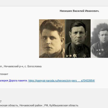
Никишин Василий Иванович.
., Нечаевский р-н, с. Богословка
йтенант
алерея Дорога памяти.
https://pamyat-naroda.ru/heroes/sm-pers … a70433954/
07
нская область, Нечаевский район ; РФ, Куйбышевская область