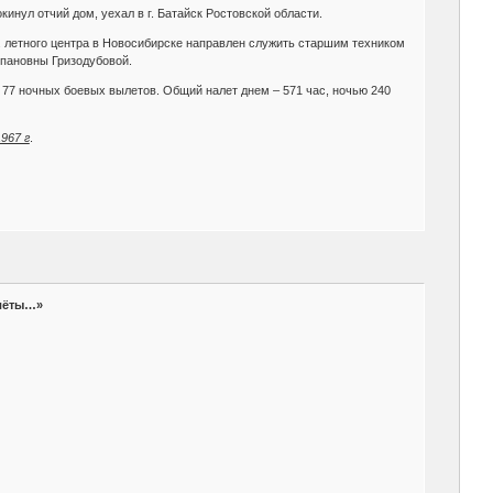
кинул отчий дом, уехал в г. Батайск Ростовской области.
г. летного центра в Новосибирске направлен служить старшим техником
пановны Гризодубовой.
77 ночных боевых вылетов. Общий налет днем – 571 час, ночью 240
967 г
.
олёты…»