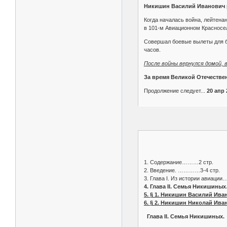
Никишин Василий Иванович ро
Когда началась война, лейтена
в 101-м Авиационном Красносе
Совершал боевые вылеты для б
часов.
После войны вернулся домой, 
За время Великой Отечестве
Продолжение следует...
20 апр 
1. Содержание………2 стр.
2. Введение. …………3-4 стр.
3. Глава I. Из истории авиации
4. Глава II. Семья Никишины
5. § 1. Никишин Василий Ива
6. § 2. Никишин Николай Ива
Глава II. Семья Никишиных.