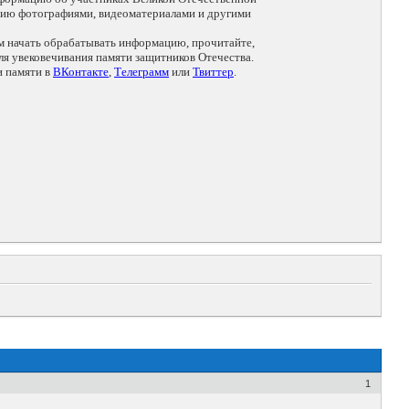
цию фотографиями, видеоматериалами и другими
ем начать обрабатывать информацию, прочитайте,
я увековечивания памяти защитников Отечества.
и памяти в
ВКонтакте
,
Телеграмм
или
Твиттер
.
1