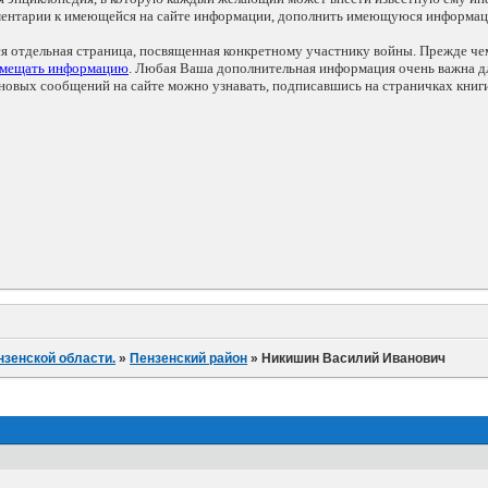
мментарии к имеющейся на сайте информации, дополнить имеющуюся информа
ся отдельная страница, посвященная конкретному участнику войны. Прежде ч
змещать информацию
. Любая Ваша дополнительная информация очень важна дл
овых сообщений на сайте можно узнавать, подписавшись на страничках книг
нзенской области.
»
Пензенский район
»
Никишин Василий Иванович