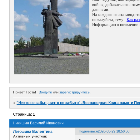
войны, добавить свои ко
данными.
На каждого воина заводит
пожалуйста, тему -
Как ра
Информацию о появлении н
Привет, Гость!
Войдите
или
зарегистрируйтесь
.
»
"Никто не забыт, ничто не забыто". Всенародная Книга памяти Пе
Страница:
1
Никишин Василий Иванович
Легошина Валентина
Поделиться
2026-05-29 18:50:58
Активный участник