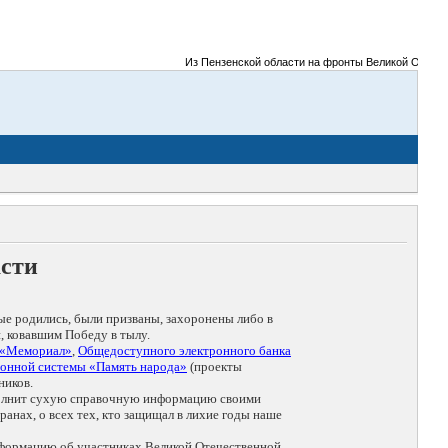
Из Пензенской области на фронты Великой Отечествен
асти
ые родились, были призваны, захоронены либо в
, ковавшим Победу в тылу.
 «Мемориал»
,
Общедоступного электронного банка
онной системы «Память народа»
(проекты
ников.
дополнит сухую справочную информацию своими
анах, о всех тех, кто защищал в лихие годы наше
нформацию об участниках Великой Отечественной