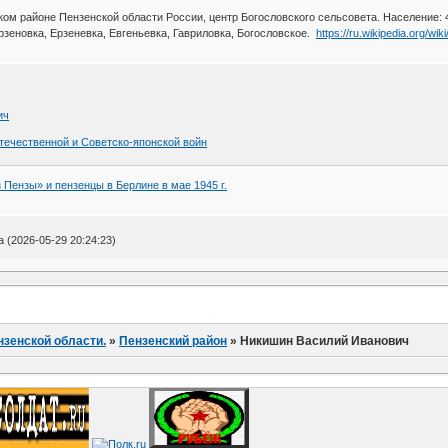
ом районе Пензенской области России, центр Богословского сельсовета. Население: 
рзеновка, Ерзеневка, Евгеньевка, Гавриловка, Богословское.
https://ru.wikipedia.org/wi
ич
ечественной и Советско-японской войн
 Пензы» и пензенцы в Берлине в мае 1945 г.
(2026-05-29 20:24:23)
нзенской области.
»
Пензенский район
»
Никишин Василий Иванович