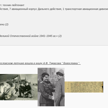
ст. техник-лейтенант
йствия, 7 авиационный корпус Дальнего действия, 1 транспортная авиационная дивизи
ени (2)
Великой Отечественной войне 1941–1945 гг.» (2)
ловском летчике вошла в книгу А.Ф. Тарасова " Богословка ".