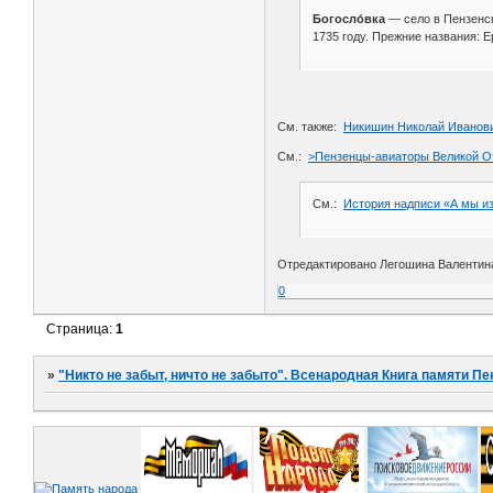
Богосло́вка
— село в Пензенск
1735 году. Прежние названия: Е
См. также:
Никишин Николай Иванов
См.:
>Пензенцы-авиаторы Великой От
См.:
История надписи «А мы из
Отредактировано Легошина Валентина 
0
Страница:
1
»
"Никто не забыт, ничто не забыто". Всенародная Книга памяти Пе