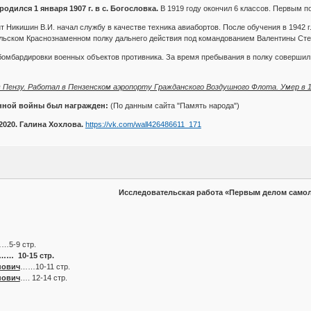
дился 1 января 1907 г. в с. Богословка.
В 1919 году окончил 6 классов. Первым по
нт Никишин В.И. начал службу в качестве техника авиабортов. После обучения в 1942 
льском Краснознаменном полку дальнего действия под командованием Валентины Сте
омбардировки военных объектов противника. За время пребывания в полку совершил 
в Пензу. Работал в Пензенском аэропорту Гражданского Воздушного Флота. Умер в 1
нной войны был награжден:
(По данным сайта "Память народа")
2020. Галина Хохлова.
https://vk.com/wall426486611_171
Исследовательская работа «Первым делом сам
……5-9 стр.
х…… 10-15 стр.
нович
……10-11 стр.
нович
…. 12-14 стр.