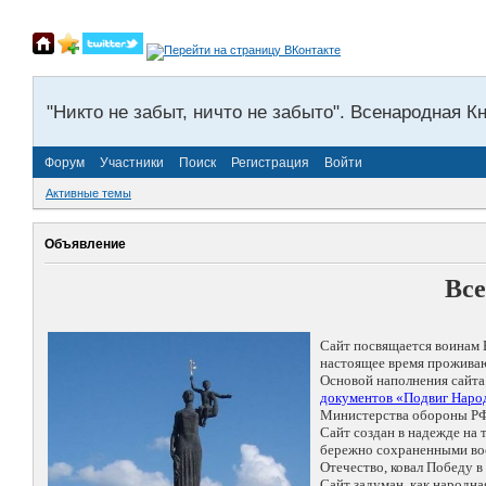
"Никто не забыт, ничто не забыто". Всенародная К
Форум
Участники
Поиск
Регистрация
Войти
Активные темы
Объявление
Все
Сайт посвящается воинам 
настоящее время проживаю
Основой наполнения сайта
документов «Подвиг Народ
Министерства обороны РФ
Сайт создан в надежде на
бережно сохраненными восп
Отечество, ковал Победу 
Сайт задуман, как народн