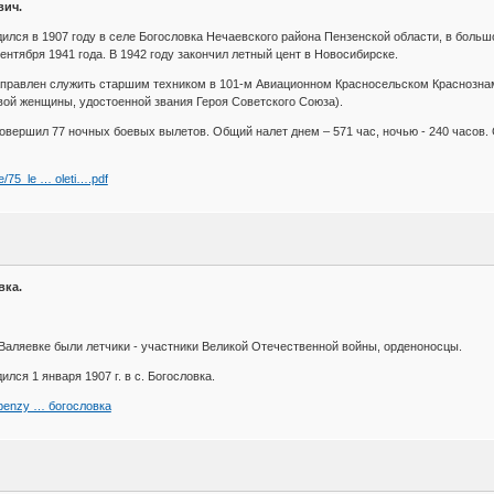
вич.
лся в 1907 году в селе Богословка Нечаевского района Пензенской области, в большо
ентября 1941 года. В 1942 году закончил летный цент в Новосибирске.
аправлен служить старшим техником в 101-м Авиационном Красносельском Краснозна
ой женщины, удостоенной звания Героя Советского Союза).
овершил 77 ночных боевых вылетов. Общий налет днем – 571 час, ночью - 240 часов. С
e/75_le … oleti….pdf
вка.
Валяевке были летчики - участники Великой Отечественной войны, орденоносцы.
лся 1 января 1907 г. в с. Богословка.
izpenzy … богословка