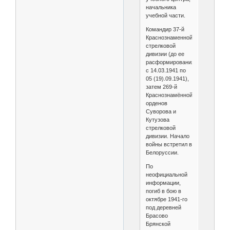
начальника
учебной части.
Командир 37-й
Краснознаменной
стрелковой
дивизии (до ее
расформирования,
с 14.03.1941 по
05 (19).09.1941),
затем 269-й
Краснознамённой
орденов
Суворова и
Кутузова
стрелковой
дивизии. Начало
войны встретил в
Белоруссии.
По
неофициальной
информации,
погиб в бою в
октябре 1941-го
под деревней
Брасово
Брянской