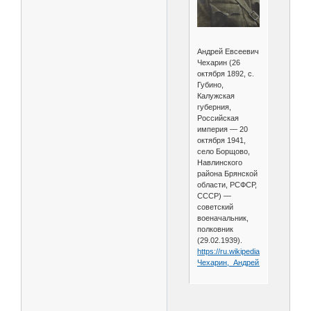
Андрей Евсеевич
Чехарин (26
октября 1892, с.
Губино,
Калужская
губерния,
Российская
империя — 20
октября 1941,
село Борщово,
Навлинского
района Брянской
области, РСФСР,
СССР) —
советский
военачальник,
полковник
(29.02.1939).
https://ru.wikipedia.org/wiki/
Чехарин,_Андрей_Евсеевич