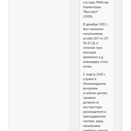
состава РККА им.
Коминтерна
"Выстрел"
(1939).
В декабре 1931 г.
был назначен
начальником
штаба 167-го СП
56-й СД, в
течение трех
месяцев
временно и.д.
командира этого
полка.
С марта 1933 г.
служил в
Ленинградском
вечернем
учебном центре,
занимал
должности
инструктора-
руководителя и
преподавателя
тактики, врид
начальника
учебного центра,