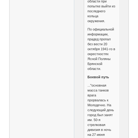
области при
попытке выйти из
последнего
кольца
окружения.
По официальной
информации,
прадед пропал
без вести 20
октября 1941-го в
окрестностях
Ясной Поляны
Брянской
области.
Боевой путь
..."основная
масса танков
врага
прорвалась к
Молодечно. На
следующий день
город был занят
им. 50-я
стрелковая
дивизия в ночь
на 27 июня