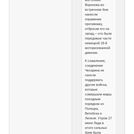
восточнее
Воронова во
встречном бою
нанесли
поражение
противнику,
отбросив его на
запад,—это были
передовые части
немецкой 18-й
моторизованной
дивизии.
К сожалению,
соединение
Чехарина не
смогли
поддержать
другие войска,
которые
совершали марш
походным
порядком из
Полоцка,
Витебска и
Лепеля. Утром 27
июня Лида в
итоге сильных
боев была