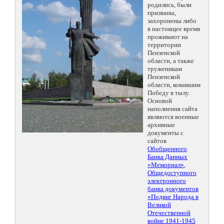
родились, были
призваны,
захоронены либо
в настоящее время
проживают на
территории
Пензенской
области, а также
труженикам
Пензенской
области, ковавшим
Победу в тылу.
Основой
наполнения сайта
являются военные
архивные
документы с
сайтов
Обобщенного
Банка Данных
«Мемориал»
,
Общедоступного
электронного
банка документов
«Подвиг Народа в
Великой
Отечественной
войне 1941-1945