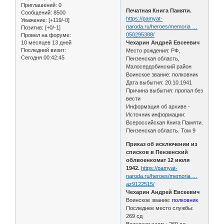
Приглашений:
0
Печатная Книга Памяти.
Сообщений:
8500
https://pamyat-
Уважение:
[+119/-0]
naroda.ru/heroes/memoria …
Позитив:
[+0/-1]
050295388/
Провел на форуме:
10 месяцев 13 дней
Чехарин Андрей Евсеевич
Последний визит:
Место рождения: РФ,
Сегодня 00:42:45
Пензенская область,
Малосердобинский район
Воинское звание: полковник
Дата выбытия: 20.10.1941
Причина выбытия: пропал без
вести
Информация об архиве -
Источник информации:
Всероссийская Книга Памяти.
Пензенская область. Том 9
Приказ об исключении из
списков в Пензенский
облвоенкомат 12 июля
1942.
https://pamyat-
naroda.ru/heroes/memoria …
az9122515/
Чехарин Андрей Евсеевич
Воинское звание:
полковник
Последнее место службы:
269 сд
Воинская часть: 269 сд