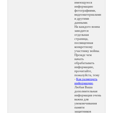
имеющуюся
информацию
фотографиями,
видеоматериалами
и другими
данными.
На каждого воина
заводится
отдельная
страница,
посвященная
конкретному
участнику войны.
Прежде чем
начать
обрабатывать
информацию,
прочитайте,
пожалуйста, тему
-
Как размещать
информацию
.
Любая Ваша
дополнительная
информация очень
важна для
увековечивания
памяти
защитников