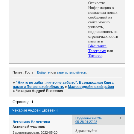
Отечества.
Информацию о
появлении новых
сообщений на
сайте можно
узнавать,
подписавшись на
страничках книги
памяти в
ВКонтакте
,
Телеграмм
или
Твиттер
.
Привет, Гость!
Войдите
или
зарегистрируйтесь
.
»
"Никто не забыт, ничто не забыто". Всенародная Книга
памяти Пензенской области.
»
Малосердобинский район
»
Чехарин Андрей Евсеевич
Страница:
1
Чехарин Андрей Евсеевич
Поделиться
2026-
1
Легошина Валентина
05-28 01:27:28
Активный участник
Здравствуйте!
Зарегистрирован
: 2022-05-20