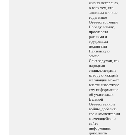
живых ветеранах,
о всех тех, кто
защищал в лихие
годы наше
Отечество, ковал
Победу в тылу,
прославлял
ратными и
трудовыми
подвигами
Пензенскую
землю.
Сайт задуман, как
народная
энциклопедия, в
которую каждый
желающий может
внести известную
ему информацию
об участниках
Великой
Отечественной
войны, добавить
свои комментарии
к имеющейся на
сайте
информации,
дополнить