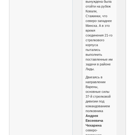
вынуждена была
отойти на рубеж
Ковали,
Стажинки, что
северо-западнее
Минска. А в это
время
соединения 21-го
стрелкового
корпуса
пытались
выполнить
поставленные им
задачи в районе
Лиды.
Двигаясь в
направлении
Варены,
основные силы
37-й стрелковой
дивизии под
командованием
полковника
Андрея
Евсеевича
Чехарина
северо-