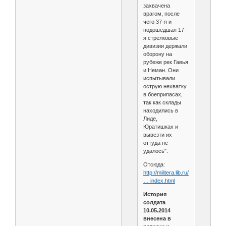
захвачена
врагом, после
чего 37-я и
подошедшая 17-
я стрелковые
дивизии держали
оборону на
рубеже рек Гавья
и Неман. Они
испытывали
острую нехватку
в боеприпасах,
так как склады
находились в
Лиде,
Юратишках и
вывезти их
оттуда не
удалось".
Отсюда:
http://militera.lib.ru/memo/russian/
… index.html
История
солдата
10.05.2014
внесена в