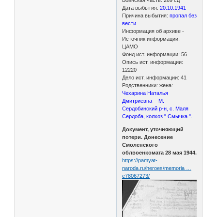
Дата выбытия:
20.10.1941
Причина выбытия:
пропал без
вести
Информация об архиве -
Источник информации:
ЦАМО
Фонд ист. информации: 56
Опись ист. информации:
12220
Дело ист. информации: 41
Родственники: жена:
Чехарина Наталья
Дмитриевна
-
М.
Сердобинский р-н, с. Маля
Сердоба, колхоз " Смычка ".
Документ, уточняющий
потери. Донесение
Смоленского
облвоенкомата 28 мая 1944.
https://pamyat-
naroda.ru/heroes/memoria …
e78067273/