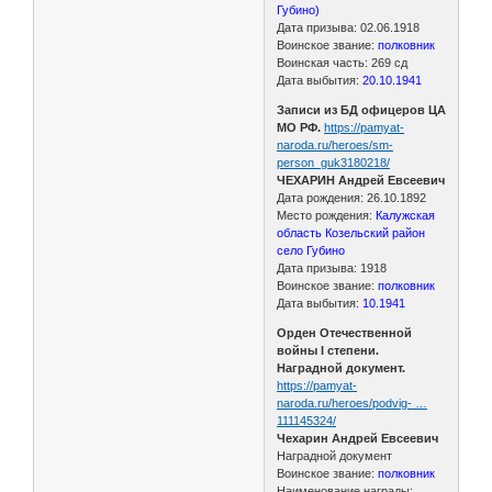
Губино)
Дата призыва: 02.06.1918
Воинское звание:
полковник
Воинская часть: 269 сд
Дата выбытия:
20.10.1941
Записи из БД офицеров ЦА
МО РФ.
https://pamyat-
naroda.ru/heroes/sm-
person_guk3180218/
ЧЕХАРИН Андрей Евсеевич
Дата рождения: 26.10.1892
Место рождения:
Калужская
область Козельский район
село Губино
Дата призыва: 1918
Воинское звание:
полковник
Дата выбытия:
10.1941
Орден Отечественной
войны I степени.
Наградной документ.
https://pamyat-
naroda.ru/heroes/podvig- …
111145324/
Чехарин Андрей Евсеевич
Наградной документ
Воинское звание:
полковник
Наименование награды: