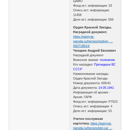
ЦАМО
Фонд ист. информации: 33
Опись ист. информации:
11458
Дело ист. информации: 556
Орден Красной Звезды.
Наградной документ.
https://pamyat-
naroda.ru/heroes/podvig- …
560718814/
Чехарин Андрей Евсеевич
Наградной документ
Воинское звание:
полковник
Кто наградил:
Президиум ВС
СССР
Наименование награды:
Орден Красной Звезды
Номер документа: 605/41
Дата документа:
14.05.1941
Информация об архиве -
Архив: ГАРФ
Фонд ист. информации: Р7523
Опись ист. информации: 4
Дело ист. информации: 53
Учетно-послужная
картотека.
https://pamyat-
naroda.ru/heroes/kld-car …