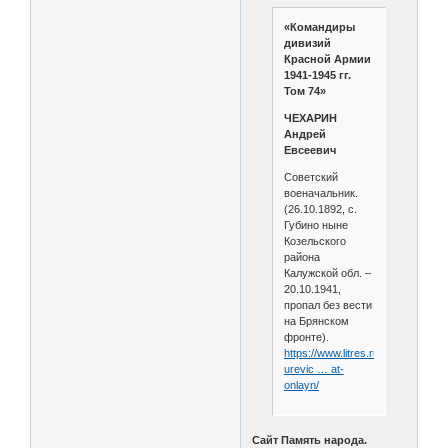
«Командиры
дивизий
Красной Армии
1941-1945 гг.
Том 74»
ЧЕХАРИН
Андрей
Евсеевич
Советский
военачальник.
(26.10.1892, с.
Губино ныне
Козельского
района
Калужской обл. –
20.10.1941,
пропал без вести
на Брянском
фронте).
https://www.litres.ru/book/denis-
urevic … at-
onlayn/
Сайт Память народа.