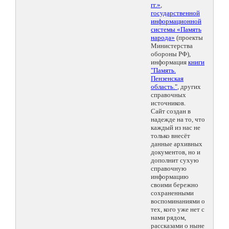
гг.»
,
государственной
информационной
системы «Память
народа»
(проекты
Министерства
обороны РФ),
информация
книги
"Память.
Пензенская
область."
, других
справочных
источников.
Сайт создан в
надежде на то, что
каждый из нас не
только внесёт
данные архивных
документов, но и
дополнит сухую
справочную
информацию
своими бережно
сохраненными
воспоминаниями о
тех, кого уже нет с
нами рядом,
рассказами о ныне