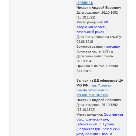
r10598441/
Чехарин Андрей Евсеевич
Дата рождения: 26.10.1892
(13.10.1892)
Место рождения:
РФ,
Калужская область,
Козельский район
Дата поступления на службу:
02.06.1918
Воинское звание:
полковник
Воинская часть: 269 сд
Дата окончания службы:
20.10.1941
Причина выбытия: Пропал
без вести
Записи из БД офицеров ЦА
МО РФ.
https://pamyat-
naroda.ru/heroes/sm-
person_guk1943965/
Чехарин Андрей Евсеевич
Дата рождения: 26.10.1892
(13.10.1892)
Место рождения:
Смоленская
обл., Козельский р-н,
Губинский с/с, с. Губино
(Калужская губ., Козельский
уезд, Ивановск. вол., с.