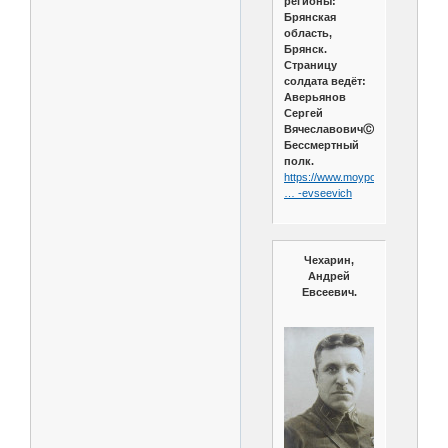
регионы:
Брянская
область,
Брянск.
Страницу
солдата ведёт:
Аверьянов
Сергей
ВячеславовичⒸmoypolk.ru
Бессмертный
полк.
https://www.moypolk.ru/soldier/ch
… -evseevich
Чехарин,
Андрей
Евсеевич.