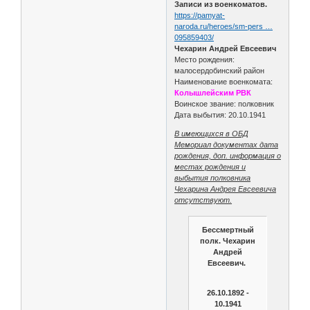
Записи из военкоматов.
https://pamyat-
naroda.ru/heroes/sm-pers …
095859403/
Чехарин Андрей Евсеевич
Место рождения:
малосердобинский район
Наименование военкомата:
Колышлейским РВК
Воинское звание: полковник
Дата выбытия: 20.10.1941
В имеющихся в ОБД
Мемориал документах дата
рождения, доп. информация о
местах рождения и
выбытия полковника
Чехарина Андрея Евсеевича
отсутствуют.
Бессмертный
полк. Чехарин
Андрей
Евсеевич.
26.10.1892 -
10.1941