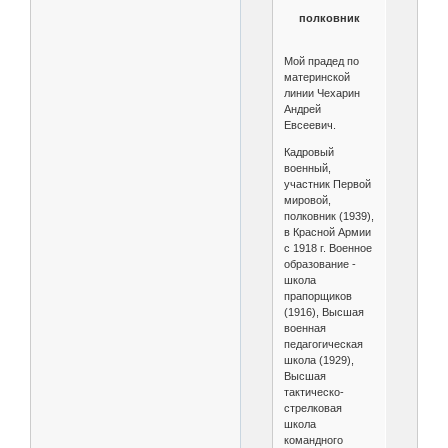
полковник
Мой прадед по
материнской
линии Чехарин
Андрей
Евсеевич.
Кадровый
военный,
участник Первой
мировой,
полковник (1939),
в Красной Армии
с 1918 г. Военное
образование -
школа
прапорщиков
(1916), Высшая
военная
педагогическая
школа (1929),
Высшая
тактическо-
стрелковая
школа
командного