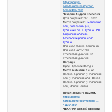
https://pamyat-
naroda.ru/heroes/person-
hero124897781/
Чехарин Андрей Евсеевич
Дата рождения: 26.10.1892
Место рождения:
Смоленская
обл., Козельский р-н,
Губинский с/с, с. Губино ; РФ,
Калужская область,
Козельский район, село
Губино
Воинское звание: полковник
Воинская часть: 269
стрелковая дивизия, 37
стрелковая дивизия
Награды
Орден Красной Звезды
Место выбытия:
Ясная
Поляна, в районе ; Орловская
обл. ; Орловская обл., Ясная
Поляна, в районе ; Орловская
обл., Ясная Поляна.
Печатная Книга Памяти.
https://pamyat-
naroda.ru/heroes/memoria …
411104259/
ЧЕХАРИН Андрей Евсеевич