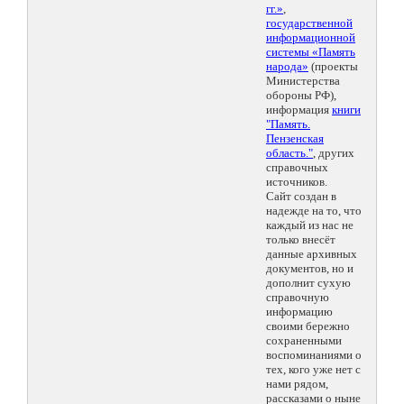
гг.»
,
государственной
информационной
системы «Память
народа»
(проекты
Министерства
обороны РФ),
информация
книги
"Память.
Пензенская
область."
, других
справочных
источников.
Сайт создан в
надежде на то, что
каждый из нас не
только внесёт
данные архивных
документов, но и
дополнит сухую
справочную
информацию
своими бережно
сохраненными
воспоминаниями о
тех, кого уже нет с
нами рядом,
рассказами о ныне