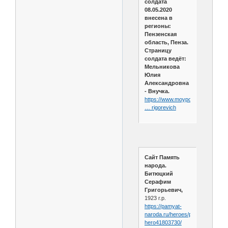
солдата
08.05.2020
внесена в
регионы:
Пензенская
область, Пенза.
Страницу
солдата ведёт:
Мельникова
Юлия
Александровна
- Внучка.
https://www.moypolk.ru/soldier/bit
… rigorevich
Сайт Память
народа.
Битюцкий
Серафим
Григорьевич,
1923 г.р.
https://pamyat-
naroda.ru/heroes/person-
hero41803730/