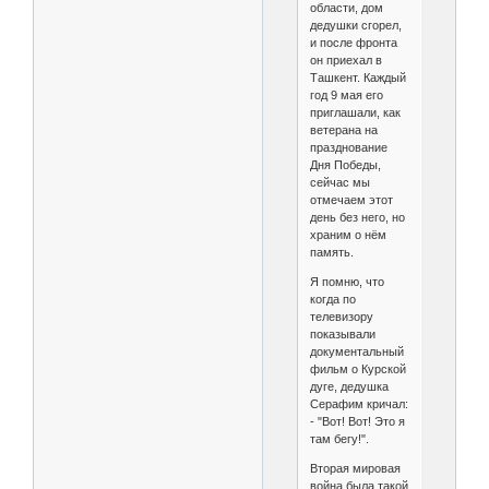
области, дом
дедушки сгорел,
и после фронта
он приехал в
Ташкент. Каждый
год 9 мая его
приглашали, как
ветерана на
празднование
Дня Победы,
сейчас мы
отмечаем этот
день без него, но
храним о нём
память.
Я помню, что
когда по
телевизору
показывали
документальный
фильм о Курской
дуге, дедушка
Серафим кричал:
- "Вот! Вот! Это я
там бегу!".
Вторая мировая
война была такой