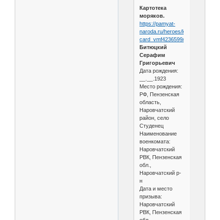
Картотека
моряков.
https://pamyat-
naroda.ru/heroes/kld-
card_vmf4236599/
Битюцкий
Серафим
Григорьевич
Дата рождения:
__.__.1923
Место рождения:
РФ, Пензенская
область,
Наровчатский
район, село
Студенец
Наименование
военкомата:
Наровчатский
РВК, Пензенская
обл.,
Наровчатский р-
н
Дата и место
призыва:
Наровчатский
РВК, Пензенская