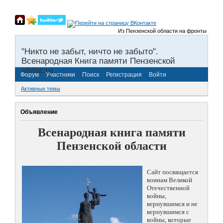
Из Пензенской области на фронты Великой 
"Никто не забыт, ничто не забыто".
Всенародная Книга памяти Пензенской
области.
Форум
Участники
Поиск
Регистрация
Войти
Активные темы
Объявление
Всенародная книга памяти
Пензенской области
Сайт посвящается
воинам Великой
Отечественной
войны,
вернувшимся и не
вернувшимся с
войны, которые