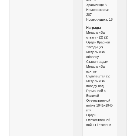
Флота.
Хранилище 3
Номер шкафа:
207
Номер ящика: 18
Награды
Медаль «За
отвагу» (2) (2)
Орден Красной
Звезды (2)
Медаль «За
оборону
Сталинграда»
Медаль «За
взятие
Будапешта» (2)
Медаль «За
победу над
Германией в
Великой
Отечественной
войне 1941–1945
гг.»
Орден
Отечественной
войны I степени