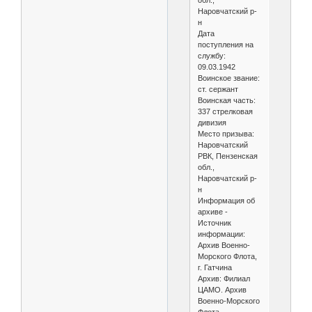
обл.,
Наровчатский р-
н
Дата
поступления на
службу:
09.03.1942
Воинское звание:
ст. сержант
Воинская часть:
337 стрелковая
дивизия
Место призыва:
Наровчатский
РВК, Пензенская
обл.,
Наровчатский р-
н
Информация об
архиве -
Источник
информации:
Архив Военно-
Морского Флота,
г. Гатчина
Архив: Филиал
ЦАМО. Архив
Военно-Морского