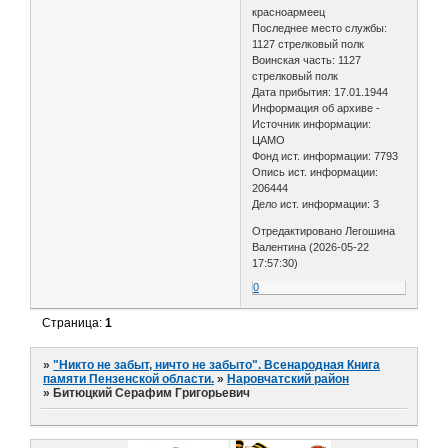
красноармеец
Последнее место службы:
1127 стрелковый полк
Воинская часть: 1127
стрелковый полк
Дата прибытия: 17.01.1944
Информация об архиве -
Источник информации:
ЦАМО
Фонд ист. информации: 7793
Опись ист. информации:
206444
Дело ист. информации: 3
Отредактировано Легошина
Валентина (2026-05-22
17:57:30)
0
Страница:
1
»
"Никто не забыт, ничто не забыто". Всенародная Книга
памяти Пензенской области.
»
Наровчатский район
»
Битюцкий Серафим Григорьевич