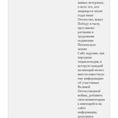
живых ветеранах,
о всех тех, кто
защищал в лихие
годы наше
Отечество, ковал
Победу в тылу,
прославлял
ратными и
трудовыми
подвигами
Пензенскую
землю.
Сайт задуман, как
народная
энциклопедия, в
которую каждый
желающий может
внести известную
ему информацию
об участниках
Великой
Отечественной
войны, добавить
свои комментарии
к имеющейся на
сайте
информации,
дополнить