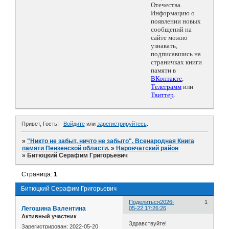
Отечества.
Информацию о
появлении новых
сообщений на
сайте можно
узнавать,
подписавшись на
страничках книги
памяти в
ВКонтакте
,
Телеграмм
или
Твиттер
.
Привет, Гость!
Войдите
или
зарегистрируйтесь
.
»
"Никто не забыт, ничто не забыто". Всенародная Книга
памяти Пензенской области.
»
Наровчатский район
»
Битюцкий Серафим Григорьевич
Страница:
1
Битюцкий Серафим Григорьевич
Поделиться
2026-
1
Легошина Валентина
05-22 17:26:26
Активный участник
Здравствуйте!
Зарегистрирован
: 2022-05-20