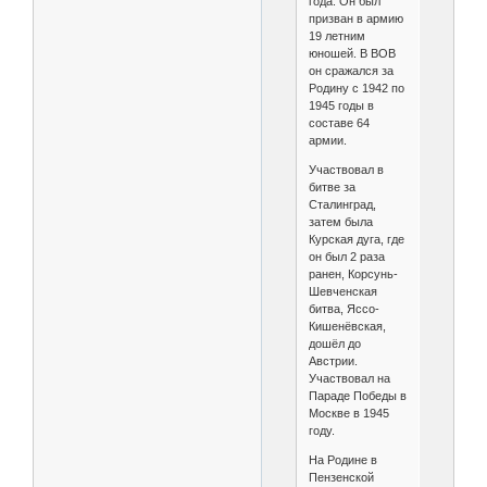
года. Он был
призван в армию
19 летним
юношей. В ВОВ
он сражался за
Родину с 1942 по
1945 годы в
составе 64
армии.
Участвовал в
битве за
Сталинград,
затем была
Курская дуга, где
он был 2 раза
ранен, Корсунь-
Шевченская
битва, Яссо-
Кишенёвская,
дошёл до
Австрии.
Участвовал на
Параде Победы в
Москве в 1945
году.
На Родине в
Пензенской