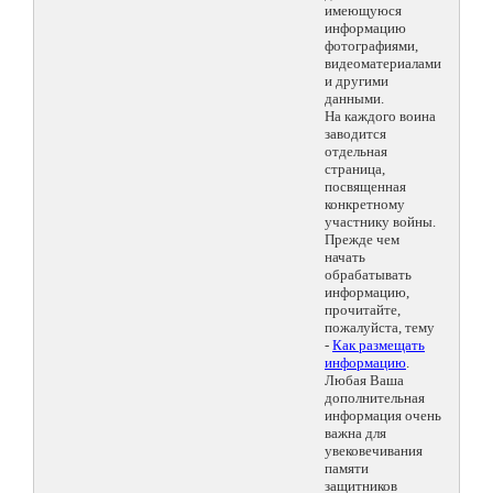
имеющуюся
информацию
фотографиями,
видеоматериалами
и другими
данными.
На каждого воина
заводится
отдельная
страница,
посвященная
конкретному
участнику войны.
Прежде чем
начать
обрабатывать
информацию,
прочитайте,
пожалуйста, тему
-
Как размещать
информацию
.
Любая Ваша
дополнительная
информация очень
важна для
увековечивания
памяти
защитников