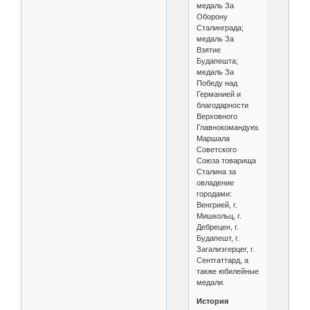
медаль За
Оборону
Сталинграда;
медаль За
Взятие
Будапешта;
медаль За
Победу над
Германией и
благодарности
Верховного
Главнокомандующего
Маршала
Советского
Союза товарища
Сталина за
овладение
городами:
Венгрией, г.
Мишкольц, г.
Дебрецен, г.
Будапешт, г.
Загалиэгерцег, г.
Сентгаттард, а
также юбилейные
медали.
История