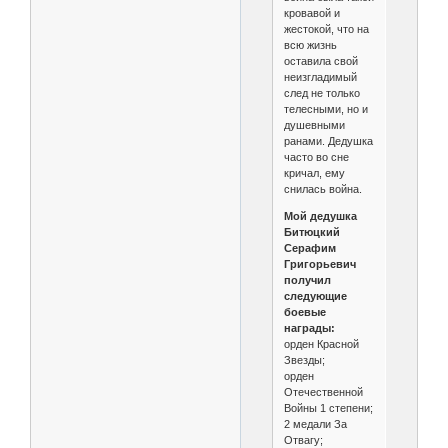
кровавой и
жестокой, что на
всю жизнь
оставила свой
неизгладимый
след не только
телесными, но и
душевными
ранами. Дедушка
часто во сне
кричал, ему
снилась война.
Мой дедушка
Битюцкий
Серафим
Григорьевич
получил
следующие
боевые
награды:
орден Красной
Звезды;
орден
Отечественной
Войны 1 степени;
2 медали За
Отвагу;