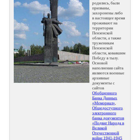
родились, были
призваны,
захоронены либо
в настоящее время
проживают на
территории
Пензенской
области, а также
труженикам
Пензенской
области, ковавшим
Победу в тылу.
Основой
наполнения сайта
являются военные
архивные
документы с
сайтов
Обобщенного
Банка Данных
«Мемориал»
,
Общедоступного
электронного
банка документов
«Подвиг Народа в
Великой
Отечественной
войне 1941-1945