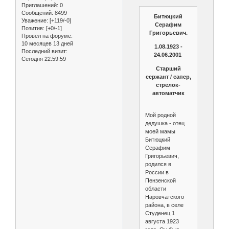
Приглашений:
0
Сообщений:
8499
Битюцкий
Уважение:
[+119/-0]
Серафим
Позитив:
[+0/-1]
Григорьевич.
Провел на форуме:
10 месяцев 13 дней
1.08.1923 -
Последний визит:
24.06.2001
Сегодня 22:59:59
Старший
сержант / сапер,
стрелок-
автоматчик
Мой родной
дедушка - отец
моей мамы
Битюцкий
Серафим
Григорьевич,
родился в
России в
Пензенской
области
Наровчатского
района, в селе
Студенец 1
августа 1923