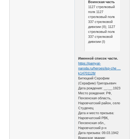
Воинская часть
1127 стрелковый
полк 1127
стрелковый полк
337 стрелковой
дивизии (II); 1127
стрелковый полк
337 стрелковой
дивизии (I)
Именной список части.
https://pamyat-
naroda.ru/heroes/isp-che …
k14701128/
Битюцкий Серофим
(Серафим) Григорьевич
Дата рождения: __.__.1923
Место рождения: РФ,
Пензенская область,
Наровчатский район, село
Студенец
Дата и место призыва:
Наровчатский РВК,
Пензенская обл.,
Наровчатский р-н
Дата призыва: 09.03.1942
Воинское звание: