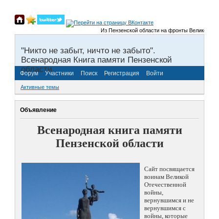
Из Пензенской области на фронты Великой Отечеств
"Никто не забыт, ничто не забыто".
Всенародная Книга памяти Пензенской
области.
Форум
Участники
Поиск
Регистрация
Войти
Активные темы
Объявление
Всенародная книга памяти
Пензенской области
Сайт посвящается
воинам Великой
Отечественной
войны,
вернувшимся и не
вернувшимся с
войны, которые