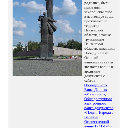
родились, были
призваны,
захоронены либо
в настоящее время
проживают на
территории
Пензенской
области, а также
труженикам
Пензенской
области, ковавшим
Победу в тылу.
Основой
наполнения сайта
являются военные
архивные
документы с
сайтов
Обобщенного
Банка Данных
«Мемориал»
,
Общедоступного
электронного
банка документов
«Подвиг Народа в
Великой
Отечественной
войне 1941-1945