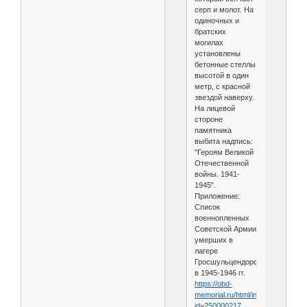
серп и молот. На
одиночных и
братских
могилах
установлены
бетонные стеллы
высотой в один
метр, с красной
звездой наверху.
На лицевой
стороне
памятника
выбита надпись:
"Героям Великой
Отечественной
войны. 1941-
1945".
Приложение:
Список
военнопленных
Советской Армии
умерших в
лагере
Гросшульцендорф
в 1945-1946 гг.
https://obd-
memorial.ru/html/info.htm?
id=250000217