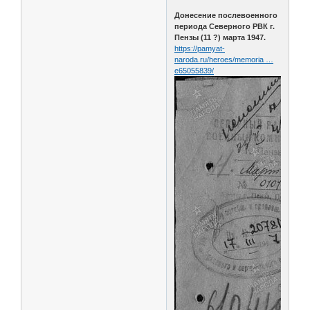
Донесение послевоенного
периода Северного РВК г.
Пензы (11 ?) марта 1947.
https://pamyat-
naroda.ru/heroes/memoria …
e65055839/