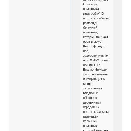
Описание
памятника
(надгробия) В
центре кладбища
размещен
бетонный
памятник,
который венчает
серп и молот
Кто шефствует
над
захоронением в/
ч пп 05152, совет
общины н.п.
Бланкенфельде
Дополнительная
информация о
месте
захоронения
Кладбище
обнесено
деревянной
оградой. В
центре кладбища
размещен
бетонный
памятник,
который венчает