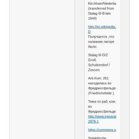
Kirchhain/Niederlausitz
(transferred from
Stalag III-B late
1944)
http://en.wikipedia.org/wiki/Stalag_
D
Получается ,что
название лагеря
было:
Stalag III-D/Z
Groß
Schulzendorf /
Zossen
Arb.Kom. 261
находилась во
Фридрихсфельде
(Friedrichsfelde ).
Тема по раб. ком.
во
Фридрихсфельде.
http://www.sgvavia.ru/forum/110-
2878-1
https://commons.wikimedia.org/wik
Sowjetische