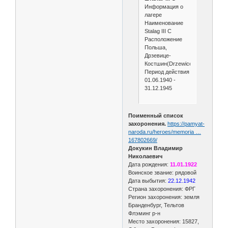
Информация о
лагере
Наименование
Stalag III C
Расположение
Польша,
Дрзевице-
Костшин(Drzewice/Kostrzyn)
Период действия
01.06.1940 -
31.12.1945
Поименный список
захоронения.
https://pamyat-
naroda.ru/heroes/memoria …
167802669/
Докукин Владимир
Николаевич
Дата рождения:
11.01.1922
Воинское звание: рядовой
Дата выбытия:
22.12.1942
Страна захоронения: ФРГ
Регион захоронения: земля
Бранденбург, Тельтов
Флэминг р-н
Место захоронения: 15827,