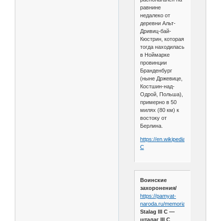
равнине
недалеко от
деревни Альт-
Дривиц-бай-
Кюстрин, которая
тогда находилась
в Ноймарке
провинции
Бранденбург
(ныне Држевице,
Костшин-над-
Одрой, Польша),
примерно в 50
милях (80 км) к
востоку от
Берлина.
https://en.wikipedia.org/wiki/Stalag
C
Воинские
захоронения/
https://pamyat-
naroda.ru/memorial/camp/1191/
Stalag III C —
шталаг III C