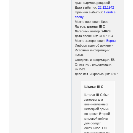
красноармеец|рядовой
Дата выбытия:
22.12.1942
Причина выбытия:
Погиб в
плену
Место пленения: Киев
Лагерь:
шталаг III C
Лагерный номер:
24679
Дата пленения: 31.07.1941
Место захоронения:
Берлин
Информация об архиве -
Источник информации:
ЦАМО
Фонд ист. информации: 58
Опись ист. информации:
977521
Дело ист. информации: 1807
Шталаг III-C
Шталаг III-C был
лагерем для
военнопленных
немецкой армии
во время Второй
мировой войны
для солдат
союзников. Он
располагался на