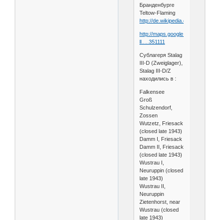
Бранденбурге
Teltow-Flaming
http://de.wikipedia.org/wiki/Gro_
http://maps.google.de/maps?
ll.....351111
Сублагеря Stalag
III-D (Zweiglager),
Stalag III-D/Z
находились в :
Falkensee
Groß
Schulzendorf,
Zossen
Wutzetz, Friesack
(closed late 1943)
Damm I, Friesack
Damm II, Friesack
(closed late 1943)
Wustrau I,
Neuruppin (closed
late 1943)
Wustrau II,
Neuruppin
Zietenhorst, near
Wustrau (closed
late 1943)