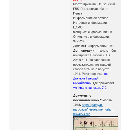
Место призыва: Пензенский
ГВК, Пензенская обл., г.
Пенза
Информация об архиве -
Источник информации:
ЦАМО
Фонд ист. информации: 58
Опись ист. информации:
977520
Дело ист. информации: 195
Доп. сведения:
танкист; б/п;
по справке Пензенск. ГВК
20.09.40 г. По заявлению
проезжающих товарищей
сгорел в танке в августе
1941. Родственники:
от.
Докукин Николай
Михайлович,
где проживает:
ул. Крапоткинская, 7-2.
Документ о
военнопленных " марта
1948.
https://pamyat-
naroda.ru/heroes/memoria …
00742747/?