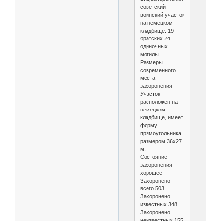
советский
воинский участок
на немецком
кладбище. 19
братских 24
одиночных
могилы
Размеры
современного
места
захоронения
Участок
расположен на
немецком
кладбище, имеет
форму
прямоугольника
размером 36х27
м.
Состояние
захоронения
хорошее
Захоронено
всего 503
Захоронено
известных 348
Захоронено
неизвестных 155