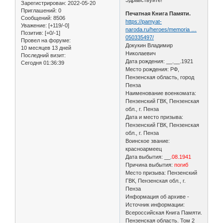
Зарегистрирован
: 2022-05-20
Приглашений:
0
Печатная Книга Памяти.
Сообщений:
8506
https://pamyat-
Уважение:
[+119/-0]
naroda.ru/heroes/memoria …
Позитив:
[+0/-1]
050335497/
Провел на форуме:
Докукин Владимир
10 месяцев 13 дней
Николаевич
Последний визит:
Дата рождения: __.__.1921
Сегодня 01:36:39
Место рождения: РФ,
Пензенская область, город
Пенза
Наименование военкомата:
Пензенский ГВК, Пензенская
обл., г. Пенза
Дата и место призыва:
Пензенский ГВК, Пензенская
обл., г. Пенза
Воинское звание:
красноармеец
Дата выбытия: __.
08.1941
Причина выбытия:
погиб
Место призыва: Пензенский
ГВК, Пензенская обл., г.
Пенза
Информация об архиве -
Источник информации:
Всероссийская Книга Памяти.
Пензенская область. Том 2