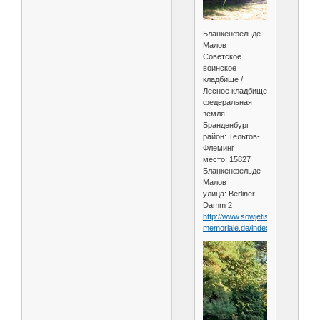
Бланкенфельде-
Малов
Советское
воинское
кладбище /
Лесное кладбище
федеральная
земля:
Бранденбург
район: Тельтов-
Флеминг
место: 15827
Бланкенфельде-
Малов
улица: Berliner
Damm 2
http://www.sowjetische-
memoriale.de/index.c....d=13027