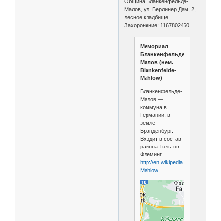
Община Бланкенфельде-
Малов, ул. Берлинер Дам, 2,
лесное кладбище
Захоронение: 1167802460
Мемориал
Бланкенфельде-
Малов (нем.
Blankenfelde-
Mahlow)
Бланкенфельде-
Малов —
коммуна в
Германии, в
земле
Бранденбург.
Входит в состав
района Тельтов-
Флеминг.
http://en.wikipedia.org/wiki/Blanke
Mahlow