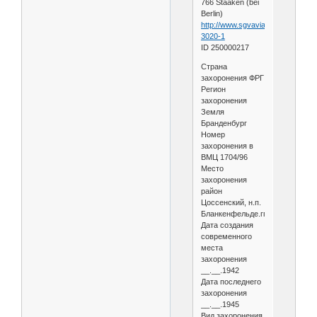
766 Staaken (bei
Berlin)
http://www.sgvavia.ru/forum/110-
3020-1
ID 250000217
Страна
захоронения ФРГ
Регион
захоронения
Земля
Бранденбург
Номер
захоронения в
ВМЦ 1704/96
Место
захоронения
район
Цоссенский, н.п.
Бланкенфельде.гг.
Дата создания
современного
места
захоронения
__.__.1942
Дата последнего
захоронения
__.__.1945
Вид захоронения