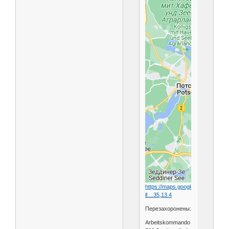
https://maps.google.com/maps?
ll....35,13.4
Перезахоронены:
Arbeitskommando