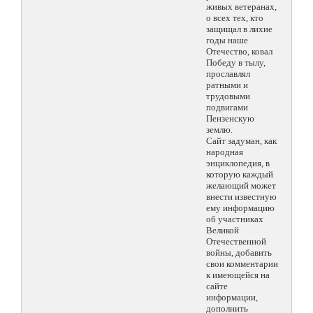
живых ветеранах,
о всех тех, кто
защищал в лихие
годы наше
Отечество, ковал
Победу в тылу,
прославлял
ратными и
трудовыми
подвигами
Пензенскую
землю.
Сайт задуман, как
народная
энциклопедия, в
которую каждый
желающий может
внести известную
ему информацию
об участниках
Великой
Отечественной
войны, добавить
свои комментарии
к имеющейся на
сайте
информации,
дополнить