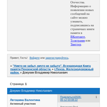
Отечества.
Информацию о
появлении новых
сообщений на
сайте можно
узнавать,
подписавшись на
страничках книги
памяти в
ВКонтакте
,
Телеграмм
или
Твиттер
.
Привет, Гость!
Войдите
или
зарегистрируйтесь
.
»
"Никто не забыт, ничто не забыто". Всенародная Книга
памяти Пензенской области.
»
г.Пенза. Железнодорожный
район.
»
Докукин Владимир Николаевич
Страница:
1
Докукин Владимир Николаевич
Поделиться
2026-
1
Легошина Валентина
05-12 03:08:22
Активный участник
Здравствуйте!