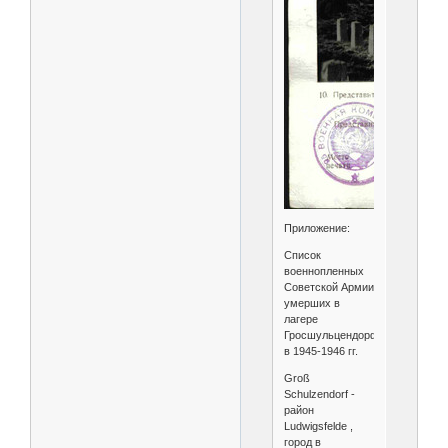
Приложение:
Список
военнопленных
Советской Армии
умерших в
лагере
Гросшульцендорф
в 1945-1946 гг.
Groß
Schulzendorf -
район
Ludwigsfelde ,
город в