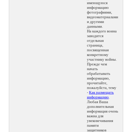
имеющуюся
информацию
фотографиями,
видеоматериалами
и другими
данными.
На каждого воина
заводится
отдельная
страница,
посвященная
конкретному
участнику войны.
Прежде чем
начать
обрабатывать
информацию,
прочитайте,
пожалуйста, тему
-
Как размещать
информацию
.
Любая Ваша
дополнительная
информация очень
важна для
увековечивания
памяти
защитников