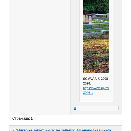
SGVAVIA © 2008-
2026.
https://www.sgvavia.ru/forum/327
3046-1
0
Страница:
1
»
"Никто не забыт, ничто не забыто". Всенародная Книга