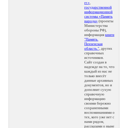
гг.»
,
государственной
информационной
системы «Память
народа»
(проекты
Министерства
обороны РФ),
информация
книги
"Память.
Пензенская
область."
, других
справочных
источников.
Сайт создан в
надежде на то, что
каждый из нас не
только внесёт
данные архивных
документов, но и
дополнит сухую
справочную
информацию
своими бережно
сохраненными
воспоминаниями о
тех, кого уже нет с
нами рядом,
рассказами о ныне