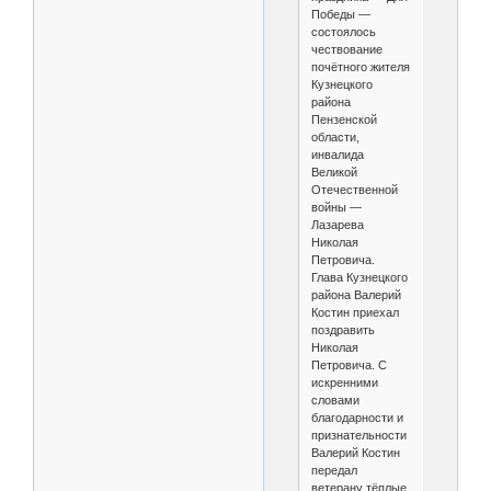
Победы —
состоялось
чествование
почётного жителя
Кузнецкого
района
Пензенской
области,
инвалида
Великой
Отечественной
войны —
Лазарева
Николая
Петровича.
Глава Кузнецкого
района Валерий
Костин приехал
поздравить
Николая
Петровича. С
искренними
словами
благодарности и
признательности
Валерий Костин
передал
ветерану тёплые