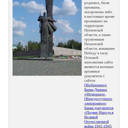
родились, были
призваны,
захоронены либо
в настоящее время
проживают на
территории
Пензенской
области, а также
труженикам
Пензенской
области, ковавшим
Победу в тылу.
Основой
наполнения сайта
являются военные
архивные
документы с
сайтов
Обобщенного
Банка Данных
«Мемориал»
,
Общедоступного
электронного
банка документов
«Подвиг Народа в
Великой
Отечественной
войне 1941-1945