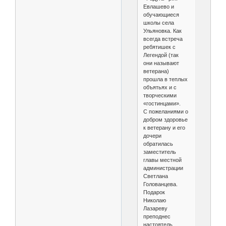
Евлашево и
обучающиеся
школы села
Ульяновка. Как
всегда встреча
ребятишек с
Легендой (так
они называют
ветерана)
прошла в теплых
объятьях и с
творческими
«гостинцами».
С пожеланиями о
добром здоровье
к ветерану и его
дочери
обратилась
заместитель
главы местной
администрации
Светлана
Голованцева.
Подарок
Николаю
Лазареву
преподнес
настоятель