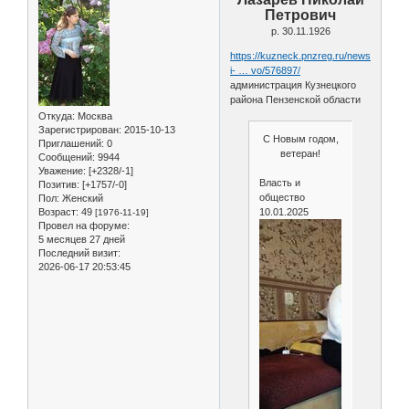
Петрович
р. 30.11.1926
https://kuzneck.pnzreg.ru/news/vlast-
i- … vo/576897/
администрация Кузнецкого
района Пензенской области
Откуда:
Москва
Зарегистрирован
: 2015-10-13
С Новым годом,
Приглашений:
0
ветеран!
Сообщений:
9944
Уважение:
[+2328/-1]
Власть и
Позитив:
[+1757/-0]
общество
Пол:
Женский
Возраст:
49
10.01.2025
[1976-11-19]
Провел на форуме:
5 месяцев 27 дней
Последний визит:
2026-06-17 20:53:45