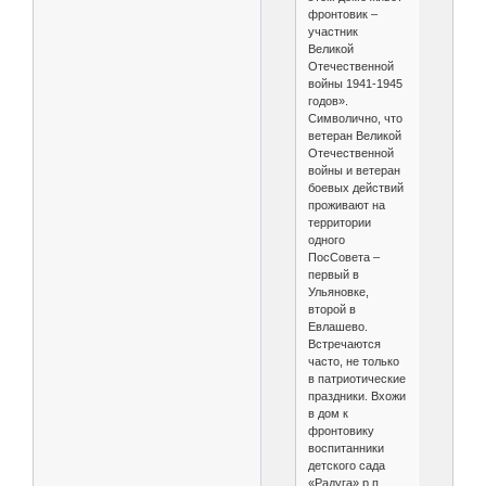
фронтовик –
участник
Великой
Отечественной
войны 1941-1945
годов».
Символично, что
ветеран Великой
Отечественной
войны и ветеран
боевых действий
проживают на
территории
одного
ПосСовета –
первый в
Ульяновке,
второй в
Евлашево.
Встречаются
часто, не только
в патриотические
праздники. Вхожи
в дом к
фронтовику
воспитанники
детского сада
«Радуга» р.п.