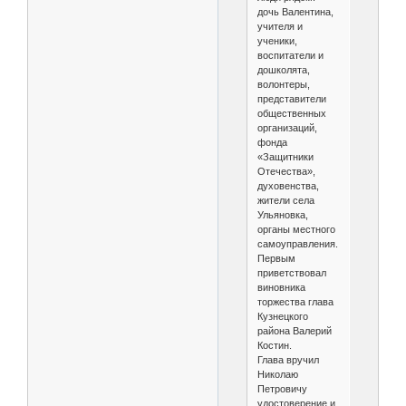
дочь Валентина,
учителя и
ученики,
воспитатели и
дошколята,
волонтеры,
представители
общественных
организаций,
фонда
«Защитники
Отечества»,
духовенства,
жители села
Ульяновка,
органы местного
самоуправления.
Первым
приветствовал
виновника
торжества глава
Кузнецкого
района Валерий
Костин.
Глава вручил
Николаю
Петровичу
удостоверение и