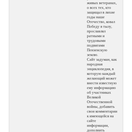
живых ветеранах,
о всех тех, кто
защищал в лихие
годы наше
Отечество, ковал
Победу в тылу,
прославлял
ратными и
трудовыми
подвигами
Пензенскую
землю.
Сайт задуман, как
народная
энциклопедия, в
которую каждый
желающий может
внести известную
ему информацию
об участниках
Великой
Отечественной
войны, добавить
свои комментарии
к имеющейся на
сайте
информации,
дополнить