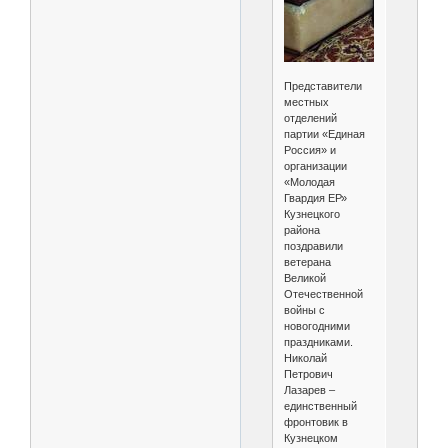
Представители
местных
отделений
партии «Единая
Россия» и
организации
«Молодая
Гвардия ЕР»
Кузнецкого
района
поздравили
ветерана
Великой
Отечественной
войны с
новогодними
праздниками.
Николай
Петрович
Лазарев –
единственный
фронтовик в
Кузнецком