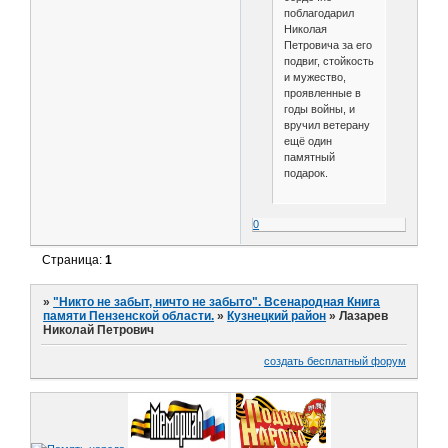
поблагодарил
Николая
Петровича за его
подвиг, стойкость
и мужество,
проявленные в
годы войны, и
вручил ветерану
ещё один
памятный
подарок.
0
Страница:
1
»
"Никто не забыт, ничто не забыто". Всенародная Книга
памяти Пензенской области.
»
Кузнецкий район
»
Лазарев
Николай Петрович
создать бесплатный форум