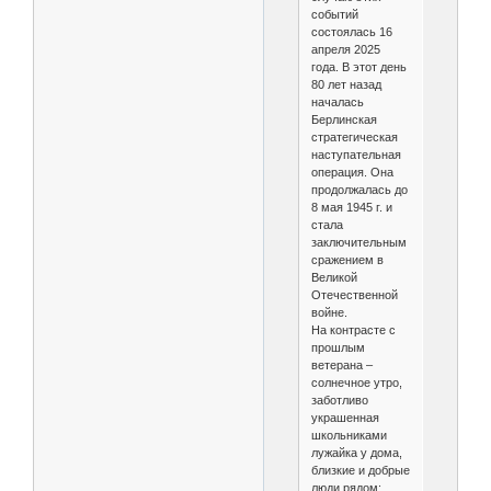
событий
состоялась 16
апреля 2025
года. В этот день
80 лет назад
началась
Берлинская
стратегическая
наступательная
операция. Она
продолжалась до
8 мая 1945 г. и
стала
заключительным
сражением в
Великой
Отечественной
войне.
На контрасте с
прошлым
ветерана –
солнечное утро,
заботливо
украшенная
школьниками
лужайка у дома,
близкие и добрые
люди рядом: