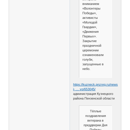
вниманием
«Волонтеры
Победы»,
активисты
«Молодой
Гвардии»,
«Движения
Первых».
Закрытие
праздничной
церемонии
ознаменовали
голуби,
запущенные в
небо.
https://kuzneck.pnzreg.ru/news/vlast-
i- … vo/653045/
администрация Кузнецкого
района Пензенской области
Тёплые
поздравления
ветерана в
преддверии Дня
Победы