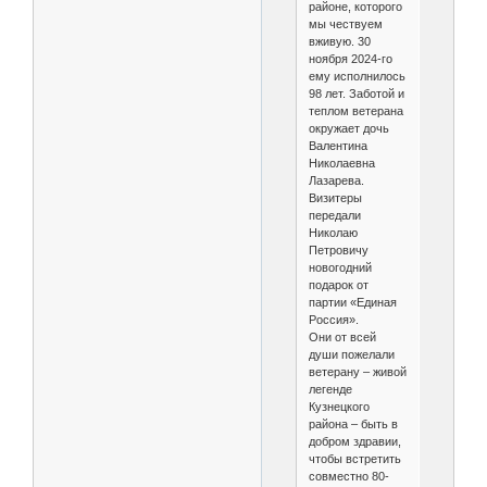
районе, которого
мы чествуем
вживую. 30
ноября 2024-го
ему исполнилось
98 лет. Заботой и
теплом ветерана
окружает дочь
Валентина
Николаевна
Лазарева.
Визитеры
передали
Николаю
Петровичу
новогодний
подарок от
партии «Единая
Россия».
Они от всей
души пожелали
ветерану – живой
легенде
Кузнецкого
района – быть в
добром здравии,
чтобы встретить
совместно 80-