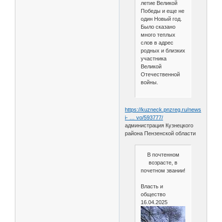
летие Великой
Победы и еще не
один Новый год.
Было сказано
много теплых
слов в адрес
родных и близких
участника
Великой
Отечественной
войны.
https://kuzneck.pnzreg.ru/news/vlast-
i- … vo/593777/
администрация Кузнецкого
района Пензенской области
В почтенном
возрасте, в
почетном звании!
Власть и
общество
16.04.2025