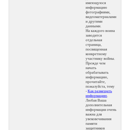
имеющуюся
информацию
фотографиями,
видеоматериалами
и другими
данными.
На каждого воина
заводится
отдельная
страница,
посвященная
конкретному
участнику войны.
Прежде чем
начать
обрабатывать
информацию,
прочитайте,
пожалуйста, тему
-
Как размещать
информацию
.
Любая Ваша
дополнительная
информация очень
важна для
увековечивания
памяти
защитников