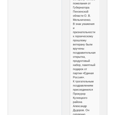
пожелания от
Губернатора
Пензенской
области О. В.
Мельниченко.
В знак уважения
и
признательности
к героическому
прошлому
ветерану были
вручены
поздравительная
открытка,
продуктовый
набор, памятный
подарок от
партии «Единая
Россия».
К трогательным
поздравлениям
присоединился
Прокурор
Кузнецкого
района
Александр
Дудоров. Он
сердечно