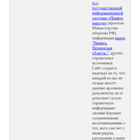
гг.»
,
государственной
информационной
системы «Память
народа»
(проекты
Министерства
обороны РФ),
информация
книги
"Память.
Пензенская
область."
, других
справочных
источников.
Сайт создан в
надежде на то, что
каждый из нас не
только внесёт
данные архивных
документов, но и
дополнит сухую
справочную
информацию
своими бережно
сохраненными
воспоминаниями о
тех, кого уже нет с
нами рядом,
рассказами о ныне