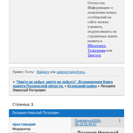
Отечества.
Информацию о
появлении новых
сообщений на
сайте можно
узнавать,
подписавшись на
страничках книги
памяти в
ВКонтакте
,
Телеграмм
или
Твиттер
.
Привет, Гость!
Войдите
или
зарегистрируйтесь
.
»
"Никто не забыт, ничто не забыто". Всенародная Книга
памяти Пензенской области.
»
Кузнецкий район
»
Лазарев
Николай Петрович
Страница:
1
Лазарев Николай Петрович
Поделиться
2026-
1
простомария
05-10 01:46:57
Модератор
Лазарев Николай