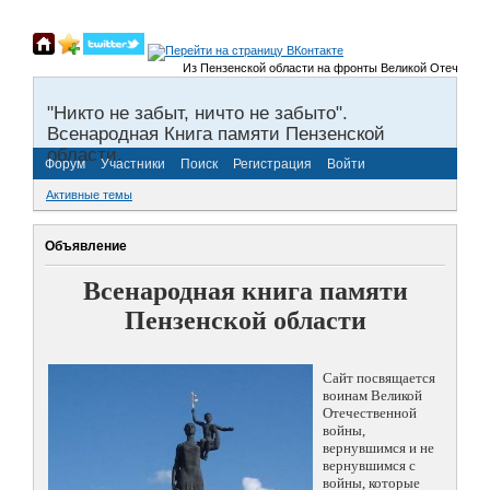
Из Пензенской области на фронты Великой Отечественной 
"Никто не забыт, ничто не забыто".
Всенародная Книга памяти Пензенской
области.
Форум
Участники
Поиск
Регистрация
Войти
Активные темы
Объявление
Всенародная книга памяти
Пензенской области
Сайт посвящается
воинам Великой
Отечественной
войны,
вернувшимся и не
вернувшимся с
войны, которые