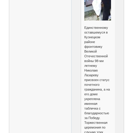
Единственному
оставшемуся в
Кузнецком
районе
фронтовику
Великой
Отечественной
войны 98-ми
летнему
Николаю
Лазареву
присвоен статус
почетного
гражданина, а на
его доме
укреплена
именная
табличка с
благодарностью
за Победу.
Торжественная
церемония по
случаю этих