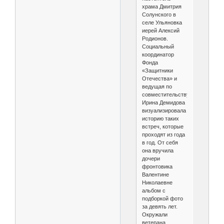
храма Дмитрия
Солунского в
селе Ульяновка
иерей Алексий
Родионов.
Социальный
координатор
Фонда
«Защитники
Отечества» и
ведущая по
совместительству
Ирина Демидова
визуализировала
историю таких
встреч, которые
проходят из года
в год. От себя
она вручила
дочери
фронтовика
Валентине
Николаевне
альбом с
подборкой фото
за девять лет.
Окружали
ветерана