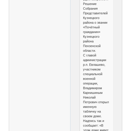
Решение
Собрания
Представителей
Кузнецкого
района о звании
«Почётный
гражданин»
Кузнецкого
района
Пензенской
области.
С главой
администрации
р.п. Евлашево,
участником
специальной
военной
операции,
Владимиром
Карнишиным
Николай
Петрович открыл
именную
табличку на
своем доме.
Надпись так и
сообщает: «В
этом доме живет