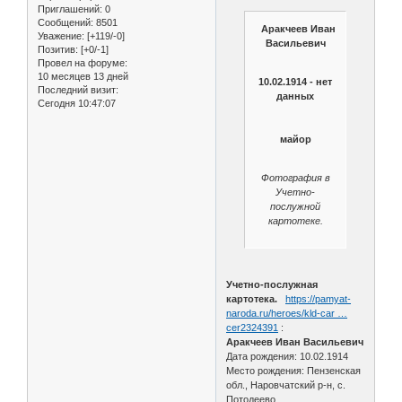
Приглашений:
0
Сообщений:
8501
Аракчеев Иван
Уважение:
[+119/-0]
Васильевич
Позитив:
[+0/-1]
Провел на форуме:
10 месяцев 13 дней
10.02.1914 - нет
Последний визит:
данных
Сегодня 10:47:07
майор
Фотография в
Учетно-
послужной
картотеке.
Учетно-послужная
картотека.
https://pamyat-
naroda.ru/heroes/kld-car …
cer2324391
:
Аракчеев Иван Васильевич
Дата рождения: 10.02.1914
Место рождения: Пензенская
обл., Наровчатский р-н, с.
Потодеево