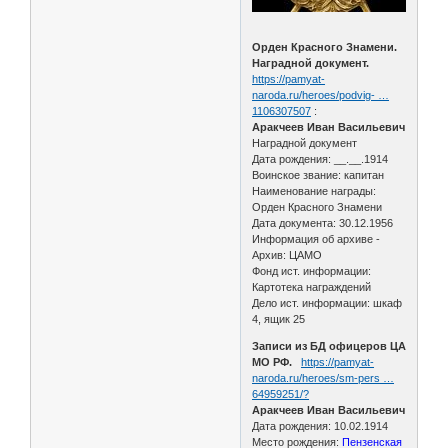
Орден Красного Знамени.
Наградной документ.
https://pamyat-
naroda.ru/heroes/podvig- …
1106307507
:
Аракчеев Иван Васильевич
Наградной документ
Дата рождения: __.__.1914
Воинское звание: капитан
Наименование награды:
Орден Красного Знамени
Дата документа: 30.12.1956
Информация об архиве -
Архив: ЦАМО
Фонд ист. информации:
Картотека награждений
Дело ист. информации: шкаф
4, ящик 25
Записи из БД офицеров ЦА
МО РФ.
https://pamyat-
naroda.ru/heroes/sm-pers …
64959251/?
Аракчеев Иван Васильевич
Дата рождения: 10.02.1914
Место рождения:
Пензенская