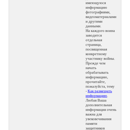
имеющуюся
информацию
фотографиями,
видеоматериалами
и другими
данными.
На каждого воина
заводится
отдельная
страница,
посвященная
конкретному
участнику войны.
Прежде чем
начать
обрабатывать
информацию,
прочитайте,
пожалуйста, тему
-
Как размещать
информацию
.
Любая Ваша
дополнительная
информация очень
важна для
увековечивания
памяти
защитников