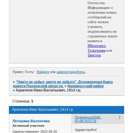
Отечества.
Информацию о
появлении новых
сообщений на
сайте можно
узнавать,
подписавшись на
страничках книги
памяти в
ВКонтакте
,
Телеграмм
или
Твиттер
.
Привет, Гость!
Войдите
или
зарегистрируйтесь
.
»
"Никто не забыт, ничто не забыто". Всенародная Книга
памяти Пензенской области.
»
Наровчатский район
»
Аракчеев Иван Васильевич, 1914 г.р.
Страница:
1
Аракчеев Иван Васильевич, 1914 г.р.
Поделиться
2026-
1
Легошина Валентина
01-08 16:07:31
Активный участник
Здравствуйте!
Зарегистрирован
: 2022-05-20