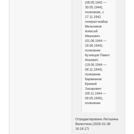
(08.05.1942 —
30.05.1944),
полковник, с
17.11.1942
генерал-майор
Мельников
Алексей
Иванович
(01.06.1944 —
18.06.1944),
полковник
Кузнецов Павел
Ионович
(19.06.1944 —
08.11.1944),
полковник
Караманов
Еремей
Захарович
(09.11.1944 —
09.05.1945),
полковник
Отредактировано Легошина
Валентина (2026-01-08
16:16:17)