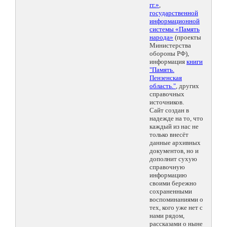
гг.»
,
государственной
информационной
системы «Память
народа»
(проекты
Министерства
обороны РФ),
информация
книги
"Память.
Пензенская
область."
, других
справочных
источников.
Сайт создан в
надежде на то, что
каждый из нас не
только внесёт
данные архивных
документов, но и
дополнит сухую
справочную
информацию
своими бережно
сохраненными
воспоминаниями о
тех, кого уже нет с
нами рядом,
рассказами о ныне