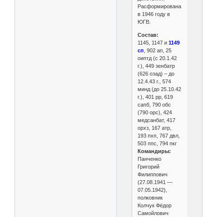
Расформирована
в 1946 году в
ЮГВ.
Состав:
1145, 1147 и
1149
сп
, 902 ап, 25
оиптд (с 20.1.42
г.), 449 зенбатр
(626 озад) – до
12.4.43 г., 574
минд (до 25.10.42
г.), 401 рр, 619
сапб, 790 обс
(790 орс), 424
медсанбат, 417
орхз, 167 атр,
193 пхп, 767 двл,
503 ппс, 794 пкг
Командиры:
Панченко
Григорий
Филиппович
(27.08.1941 —
07.05.1942),
полковник
Колчук Фёдор
Самойлович