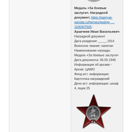
Медаль «За боевые
заслуги». Наградной
документ.
https://pamyat-
naroda.ru/heroes/podvig- …
1106307505
:
Аракчеев Иван Васильевич
Наградной документ
Дата рождения: __.__.1914
Воинское звание: капитан
Наименование награды:
Медаль «За боевые заслуги»
Дата документа: 06.05.1946
Информация об архиве -
Архив: ЦАМО
Фонд ист. информации:
Картотека награждений
Дело ист. информации: шкаф
4, ящик 25