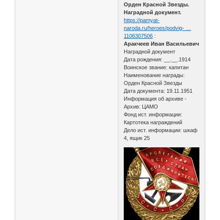
Орден Красной Звезды.
Наградной документ.
https://pamyat-
naroda.ru/heroes/podvig- …
1106307506
:
Аракчеев Иван Васильевич
Наградной документ
Дата рождения: __.__.1914
Воинское звание: капитан
Наименование награды:
Орден Красной Звезды
Дата документа: 19.11.1951
Информация об архиве -
Архив: ЦАМО
Фонд ист. информации:
Картотека награждений
Дело ист. информации: шкаф
4, ящик 25