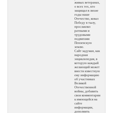
живых ветеранах,
о всех тех, кто
защищал в лихие
годы наше
Отечество, ковал
Победу в тылу,
прославлял
ратными и
трудовыми
подвигами
Пензенскую
землю.
Сайт задуман, как
народная
энциклопедия, в
которую каждый
желающий может
внести известную
ему информацию
об участниках
Великой
Отечественной
войны, добавить
свои комментарии
к имеющейся на
сайте
информации,
дополнить