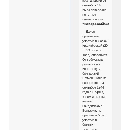
края дивизии 25
сентября 41г.
было присвоено
почетное
наименование
"Новороссийская".
.. Далее
принимала
участие в Ясско-
Кишинёвской (20
— 29 августа
1944) операциях.
Освобождала
румынскую
Констанцу и
болгарский
Шумен. Одна из
первых вошла в
сентябре 1944
года в Софию,
затем до конца
войны
находилась в
Болгарии, не
принимая более
участия в
боевых
действиях.