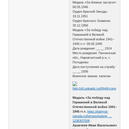
Медаль «За боевые заслуги»:
06.05.1946
Орден Красной Звезды:
19.11.1951
Орден Красного Знамени:
30.12.1956
Медаль «За победу над
Германией в Великой
Отечественной войне 1941–
1945 гг.»: 09.05.1945
Дата рождения: __.__.1914
Место рождения: Пензенская
обл., Наровчатский р-н, с.
Потодеево
Дата поступления на службу:
__.__.1936
Воинское звание: капитан
Медаль «За победу над
Германией в Великой
Отечественной войне 1941–
1945 гг.».
https://pamyat-
naroda.ru/heroes/podvig- …
1106307508
:
Аракчеев Иван Васильевич