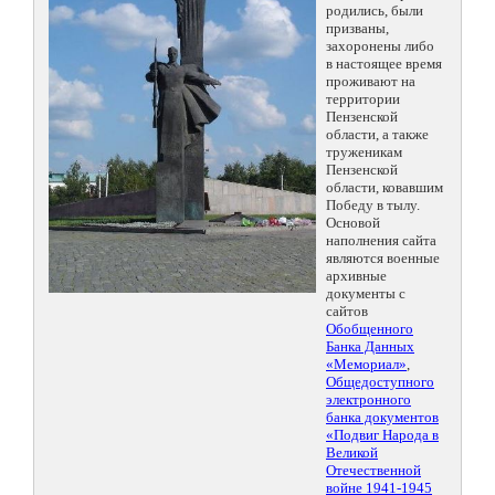
родились, были
призваны,
захоронены либо
в настоящее время
проживают на
территории
Пензенской
области, а также
труженикам
Пензенской
области, ковавшим
Победу в тылу.
Основой
наполнения сайта
являются военные
архивные
документы с
сайтов
Обобщенного
Банка Данных
«Мемориал»
,
Общедоступного
электронного
банка документов
«Подвиг Народа в
Великой
Отечественной
войне 1941-1945