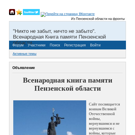
Из Пензенской области на фронты Великой 
"Никто не забыт, ничто не забыто".
Всенародная Книга памяти Пензенской
области.
Форум
Участники
Поиск
Регистрация
Войти
Активные темы
Объявление
Всенародная книга памяти
Пензенской области
Сайт посвящается
воинам Великой
Отечественной
войны,
вернувшимся и не
вернувшимся с
войны, которые