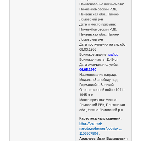
Наименование военкомата:
Нижне-Ломовский РВК,
Пензенская обл., Нижне-
Ломовский р-н
Дата и место призыва:
Нижне-Ломовский РВК,
Пензенская обл., Нижне-
Ломовский р-н
Дата поступления на службу:
08.03.1936
Воинское звание:
майор
Воинская часть: 1149 сп
Дата окончания службы:
06.05.1960
Наименование награды:
Медаль «За победу над
Германией в Великой
Отечественной войне 1941–
1945 гг.»
Место призыва: Нижне-
Ломовский РВК, Пензенская
обл., Нижне-Ломовский р-н
Картотека награждений.
https://pamyat-
naroda.ru/heroes/podvig- …
1106307504
:
Аракчеев Иван Васильевич