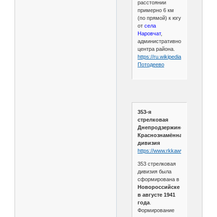
расстоянии
примерно 6 км
(по прямой) к югу
от
села
Наровчат
,
административного
центра района.
https://ru.wikipedia.org/wiki/
Потодеево
353-я
стрелковая
Днепродзержинская
Краснознамённая
дивизия
https://www.rkkawwii.ru/division/
353 стрелковая
дивизия была
сформирована в
Новороссийске
в августе 1941
года
.
Формирование