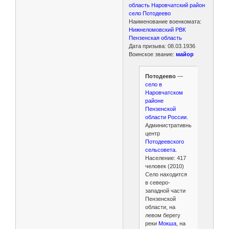
область Наровчатский район
село Потодеево
Наименование военкомата:
Нижнеломовский РВК
Пензенская область
Дата призыва: 08.03.1936
Воинское звание:
майор
Потодеево
—
село в
Наровчатском
районе
Пензенской
области России
.
Административный
центр
Потодеевского
сельсовета.
Население: 417
человек (2010)
Село находится
в северо-
западной части
Пензенской
области, на
левом берегу
реки
Мокша
, на