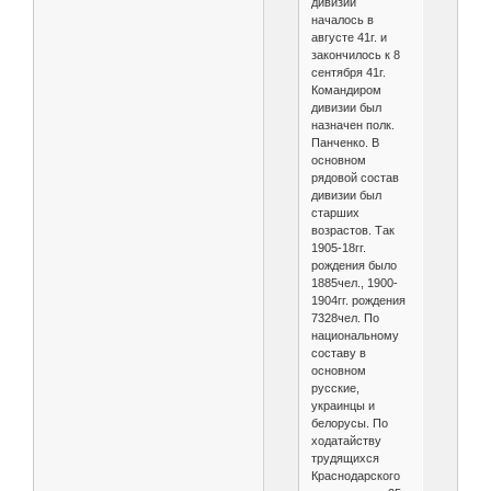
дивизии
началось в
августе 41г. и
закончилось к 8
сентября 41г.
Командиром
дивизии был
назначен полк.
Панченко. В
основном
рядовой состав
дивизии был
старших
возрастов. Так
1905-18гг.
рождения было
1885чел., 1900-
1904гг. рождения
7328чел. По
национальному
составу в
основном
русские,
украинцы и
белорусы. По
ходатайству
трудящихся
Краснодарского