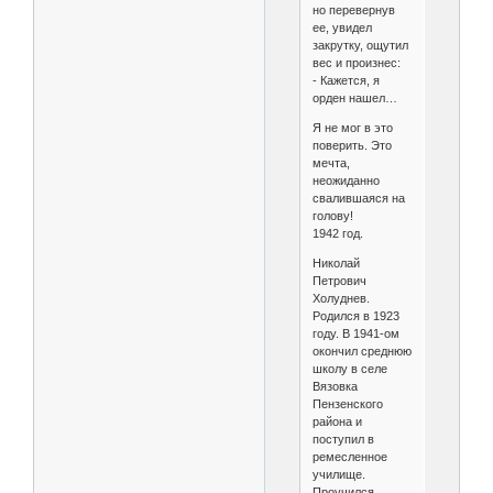
но перевернув
ее, увидел
закрутку, ощутил
вес и произнес:
- Кажется, я
орден нашел…
Я не мог в это
поверить. Это
мечта,
неожиданно
свалившаяся на
голову!
1942 год.
Николай
Петрович
Холуднев.
Родился в 1923
году. В 1941-ом
окончил среднюю
школу в селе
Вязовка
Пензенского
района и
поступил в
ремесленное
училище.
Проучился