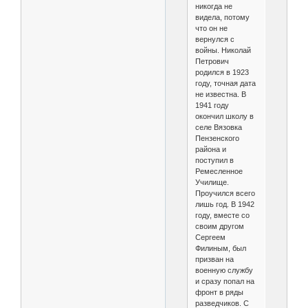
никогда не
видела, потому
что он не
вернулся с
войны. Николай
Петрович
родился в 1923
году, точная дата
не известна. В
1941 году
окончил школу в
селе Вязовка
Пензенского
района и
поступил в
Ремесленное
Училище.
Проучился всего
лишь год. В 1942
году, вместе со
своим другом
Сергеем
Филиным, был
призван на
военную службу
и сразу попал на
фронт в ряды
разведчиков. С