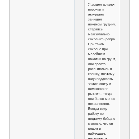
Я дошел до края
воронки и
аккуратно
зачищал
ножиком грудину,
стараясь
максимально
сохранить ребра.
При таком
сохране при
малейшем
нажатии на грунт,
они просто
рассыпались в
крошку, поэтому
надо поддевать
землю снизу и
немножко ее
рыхлить, тогда
они более-менее
сохраняются.
Всегда веду
работу по
подъему бойца с
мыслью, что он
рядом и
наблюдает,
насколько я