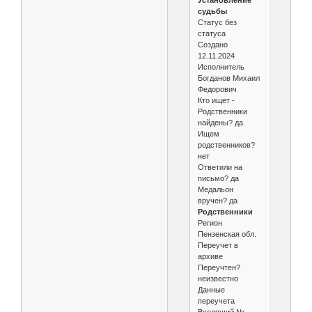
Установление
судьбы
Статус без
статуса
Создано
12.11.2024
Исполнитель
Богданов Михаил
Федорович
Кто ищет -
Родственники
найдены? да
Ищем
родственников?
нет
Ответили на
письмо? да
Медальон
вручен? да
Родственники
Регион
Пензенская обл.
Переучет в
архиве
Переучтен?
неизвестно
Данные
переучета