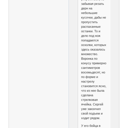
забывая резать
дерн на
небольшие
кусочки, дабы не
пропустить
распаханные
останки. То и
дело под нож
попадаются
осколки, которых
здесь оказалось
множество.
Воронка по
конусу примерно
сантиметров
восемьдесят, но
по форме и
настрелу
становится ясно,
что из нее была
сделана
стрелковая
ячейка. Сергей
уже закончил
свой подъем и
ходит рядом.
У его бойца в