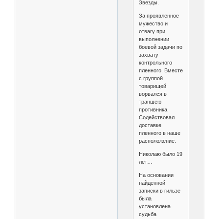
Звезды.
За проявленное
мужество и
отвагу при
выполнении
боевой задачи по
захвату
контрольного
пленного. Вместе
с группой
товарищей
ворвался в
траншею
противника.
Содействовал
доставке
пленного в наше
расположение.
Николаю было 19
лет…
На основании
найденной
записки в гильзе
была
установлена
судьба