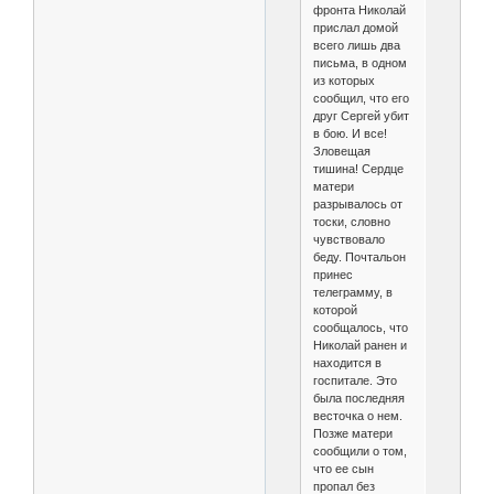
фронта Николай
прислал домой
всего лишь два
письма, в одном
из которых
сообщил, что его
друг Сергей убит
в бою. И все!
Зловещая
тишина! Сердце
матери
разрывалось от
тоски, словно
чувствовало
беду. Почтальон
принес
телеграмму, в
которой
сообщалось, что
Николай ранен и
находится в
госпитале. Это
была последняя
весточка о нем.
Позже матери
сообщили о том,
что ее сын
пропал без