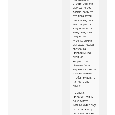
ответственно и
аккуратно все
делаю. Кому-то
это покажется
смешным, но я,
как говорится,
художник и так
вижу. Чик, и из
поддетого
кусочка земли
выпадает белая
звездочка.
Первая мысль -
окопное
творчество.
Видимо боец
вырезал из жести
или алюминия,
чтобы прицепить
на портмоне.
Кричу:
- Серега!
Подойди, глянь
пожалуйста!
Только хотел ему
сказать, что тут
звезда из жести,