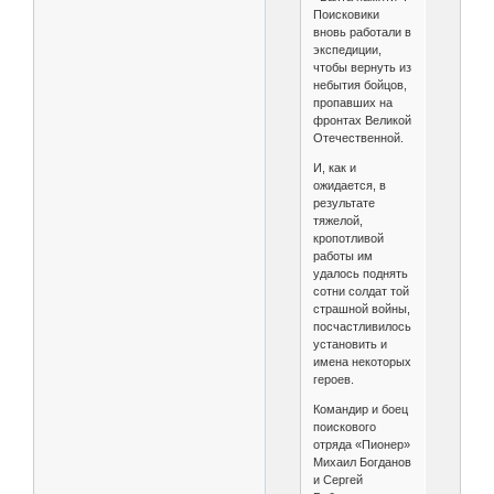
Поисковики
вновь работали в
экспедиции,
чтобы вернуть из
небытия бойцов,
пропавших на
фронтах Великой
Отечественной.
И, как и
ожидается, в
результате
тяжелой,
кропотливой
работы им
удалось поднять
сотни солдат той
страшной войны,
посчастливилось
установить и
имена некоторых
героев.
Командир и боец
поискового
отряда «Пионер»
Михаил Богданов
и Сергей