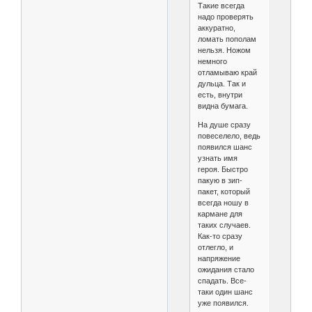
Такие всегда
надо проверять
аккуратно,
ломать пополам
нельзя. Ножом
немного
отламываю край
дульца. Так и
есть, внутри
видна бумага.
На душе сразу
повеселело, ведь
появился шанс
узнать имя
героя. Быстро
пакую в зип-
пакет, который
всегда ношу в
кармане для
таких случаев.
Как-то сразу
отлегло, и
напряжение
ожидания стало
спадать. Все-
таки один шанс
уже появился.