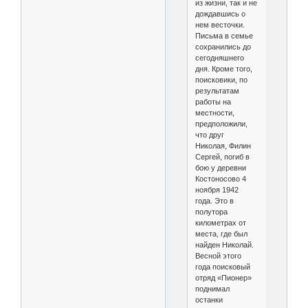
из жизни, так и не
дождавшись о
нем весточки.
Письма в семье
сохранились до
сегодняшнего
дня. Кроме того,
поисковики, по
результатам
работы на
местности,
предположили,
что друг
Николая, Филин
Сергей, погиб в
бою у деревни
Костоносово 4
ноября 1942
года. Это в
полутора
километрах от
места, где был
найден Николай.
Весной этого
года поисковый
отряд «Пионер»
поднимал
останки