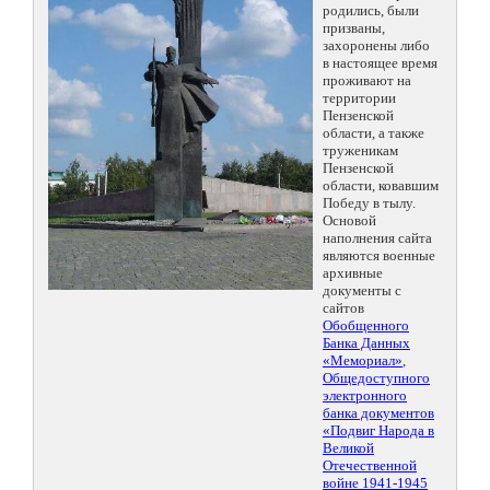
родились, были
призваны,
захоронены либо
в настоящее время
проживают на
территории
Пензенской
области, а также
труженикам
Пензенской
области, ковавшим
Победу в тылу.
Основой
наполнения сайта
являются военные
архивные
документы с
сайтов
Обобщенного
Банка Данных
«Мемориал»
,
Общедоступного
электронного
банка документов
«Подвиг Народа в
Великой
Отечественной
войне 1941-1945