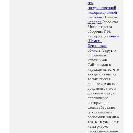
гг.»
,
государственной
информационной
системы «Память
народа»
(проекты
Министерства
обороны РФ),
информация
книги
"Память.
Пензенская
область."
, других
справочных
источников.
Сайт создан в
надежде на то, что
каждый из нас не
только внесёт
данные архивных
документов, но и
дополнит сухую
справочную
информацию
своими бережно
сохраненными
воспоминаниями о
тех, кого уже нет с
нами рядом,
рассказами о ныне