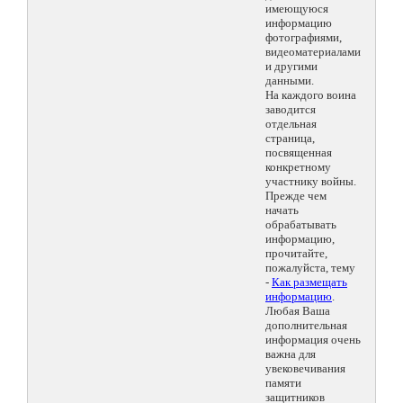
имеющуюся
информацию
фотографиями,
видеоматериалами
и другими
данными.
На каждого воина
заводится
отдельная
страница,
посвященная
конкретному
участнику войны.
Прежде чем
начать
обрабатывать
информацию,
прочитайте,
пожалуйста, тему
-
Как размещать
информацию
.
Любая Ваша
дополнительная
информация очень
важна для
увековечивания
памяти
защитников