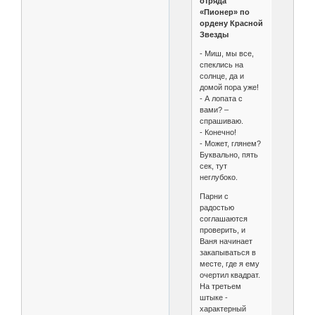
отряда
«Пионер» по
ордену Красной
Звезды
- Миш, мы все,
спеклись на
солнце, да и
домой пора уже!
- А лопата с
вами? –
спрашиваю.
- Конечно!
- Может, глянем?
Буквально, пять
сек, тут
неглубоко.
Парни с
радостью
соглашаются
проверить, и
Ваня начинает
закапываться в
месте, где я ему
очертил квадрат.
На третьем
штыке -
характерный