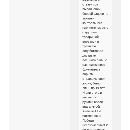
отвагу при
выполнении
боевой задачи по
захвату
контрольного
пленного, вместе
с группой
товарищей
ворвался в
траншею,
содействовал
доставке
пленного в наше
расположение».
Вдумайтесь,
парням,
отдавшим свои
жизни, было
лишь по 19 лет!
И они стояли
насмерть,
руками брали
врага, чтобы
жили мы! По
истине, цена
Победы
несоизмерима! И
по-настоящему