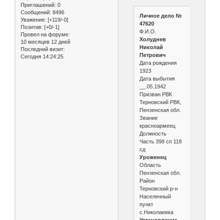
Приглашений:
0
Сообщений:
8496
Личное дело №
Уважение:
[+119/-0]
47620
Позитив:
[+0/-1]
Ф.И.О.
Провел на форуме:
Холуднев
10 месяцев 12 дней
Николай
Последний визит:
Петрович
Сегодня 14:24:25
Дата рождения
1923
Дата выбытия
__.05.1942
Призван РВК
Терновский РВК,
Пензенская обл.
Звание
красноармеец
Должность
Часть 398 сп 118
сд
Уроженец
Область
Пензенская обл.
Район
Терновский р-н
Населенный
пункт
с.Николаевка