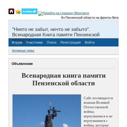
Из Пензенской области на фронты Великой Отечес
"Никто не забыт, ничто не забыто".
Всенародная Книга памяти Пензенской
области.
Форум
Участники
Поиск
Регистрация
Войти
Активные темы
Объявление
Всенародная книга памяти
Пензенской области
Сайт посвящается
воинам Великой
Отечественной
войны,
вернувшимся и не
вернувшимся с
войны, которые