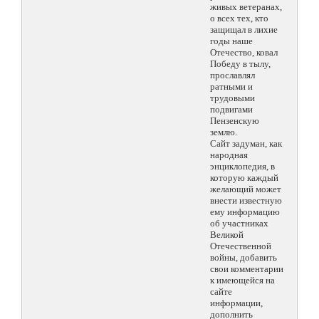
живых ветеранах,
о всех тех, кто
защищал в лихие
годы наше
Отечество, ковал
Победу в тылу,
прославлял
ратными и
трудовыми
подвигами
Пензенскую
землю.
Сайт задуман, как
народная
энциклопедия, в
которую каждый
желающий может
внести известную
ему информацию
об участниках
Великой
Отечественной
войны, добавить
свои комментарии
к имеющейся на
сайте
информации,
дополнить