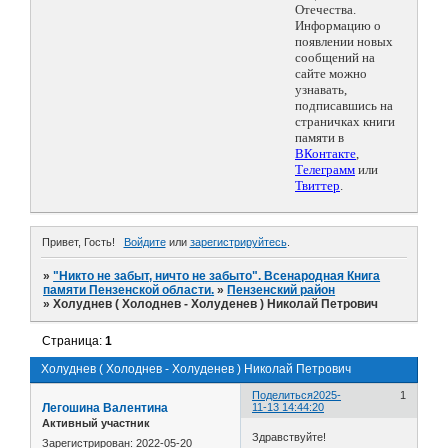
Отечества.
Информацию о
появлении новых
сообщений на
сайте можно
узнавать,
подписавшись на
страничках книги
памяти в
ВКонтакте
,
Телеграмм
или
Твиттер
.
Привет, Гость!
Войдите
или
зарегистрируйтесь
.
»
"Никто не забыт, ничто не забыто". Всенародная Книга
памяти Пензенской области.
»
Пензенский район
»
Холуднев ( Холоднев - Холуденев ) Николай Петрович
Страница:
1
Холуднев ( Холоднев - Холуденев ) Николай Петрович
Поделиться
2025-
1
Легошина Валентина
11-13 14:44:20
Активный участник
Здравствуйте!
Зарегистрирован
: 2022-05-20