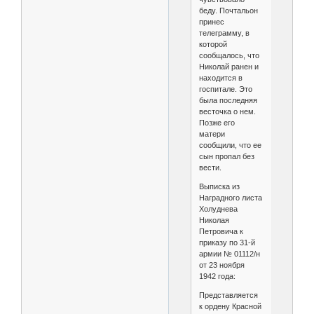
беду. Почтальон
принес
телеграмму, в
которой
сообщалось, что
Николай ранен и
находится в
госпитале. Это
была последняя
весточка о нем.
Позже его
матери
сообщили, что ее
сын пропал без
вести.
Выписка из
Наградного листа
Холуднева
Николая
Петровича к
приказу по 31-й
армии № 01112/н
от 23 ноября
1942 года:
Представляется
к ордену Красной