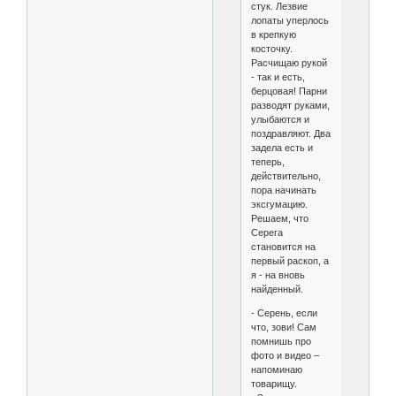
стук. Лезвие
лопаты уперлось
в крепкую
косточку.
Расчищаю рукой
- так и есть,
берцовая! Парни
разводят руками,
улыбаются и
поздравляют. Два
задела есть и
теперь,
действительно,
пора начинать
эксгумацию.
Решаем, что
Серега
становится на
первый раскоп, а
я - на вновь
найденный.
- Серень, если
что, зови! Сам
помнишь про
фото и видео –
напоминаю
товарищу.