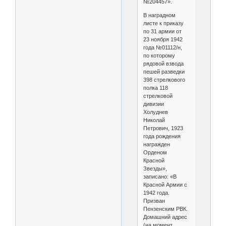
№204457».
В наградном
листе к приказу
по 31 армии от
23 ноября 1942
года №01112/н,
по которому
рядовой взвода
пешей разведки
398 стрелкового
полка 118
стрелковой
дивизии
Холуднев
Николай
Петрович, 1923
года рождения
награжден
Орденом
Красной
Звезды»,
записано: «В
Красной Армии с
1942 года.
Призван
Пензенским РВК.
Домашний адрес
(на момент