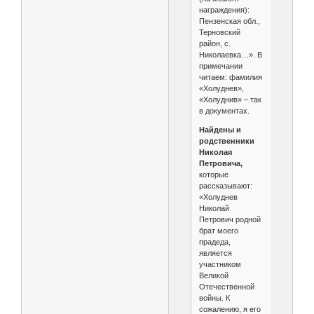
награждения):
Пензенская обл.,
Терновский
район, с.
Николаевка…». В
примечании
читаем: фамилия
«Холуднев»,
«Холуднив» – так
в документах.
Найдены и
родственники
Николая
Петровича,
которые
рассказывают:
«Холуднев
Николай
Петрович родной
брат моего
прадеда,
является
участником
Великой
Отечественной
войны. К
сожалению, я его