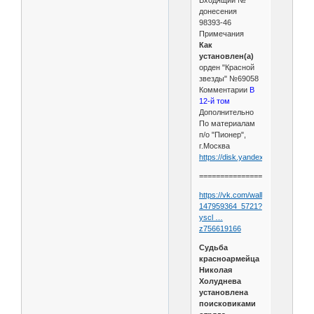
Входящий №
донесения
98393-46
Примечания
Как
установлен(а)
орден "Красной
звезды" №69058
Комментарии
В
12-й том
Дополнительно
По материалам
п/о "Пионер",
г.Москва
https://disk.yandex.ru/d/S0tRgr
======================
https://vk.com/wall-
147959364_5721?
yscl …
z756619166
Судьба
красноармейца
Николая
Холуднева
установлена
поисковиками