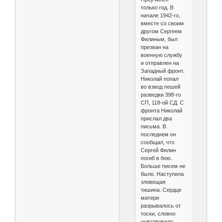
только год. В
начале 1942-го,
вместе со своим
другом Сергеем
Филиным, был
призван на
военную службу
и отправлен на
Западный фронт.
Николай попал
во взвод пешей
разведки 398-го
СП, 118-ой СД. С
фронта Николай
прислал два
письма. В
последнем он
сообщал, что
Сергей Филин
погиб в бою.
Больше писем не
было. Наступила
зловещая
тишина. Сердце
матери
разрывалось от
тоски, словно
чувствовало