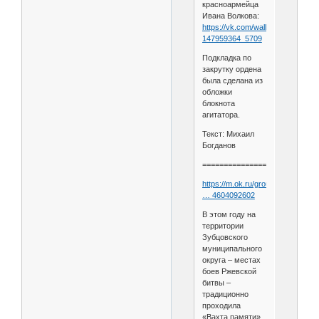
красноармейца
Ивана Волкова:
https://vk.com/wall-
147959364_5709
Подкладка по
закрутку ордена
была сделана из
обложки
блокнота
агитатора.
Текст: Михаил
Богданов
===========================
https://m.ok.ru/group/5852218412
… 4604092602
В этом году на
территории
Зубцовского
муниципального
округа – местах
боев Ржевской
битвы –
традиционно
проходила
«Вахта памяти».