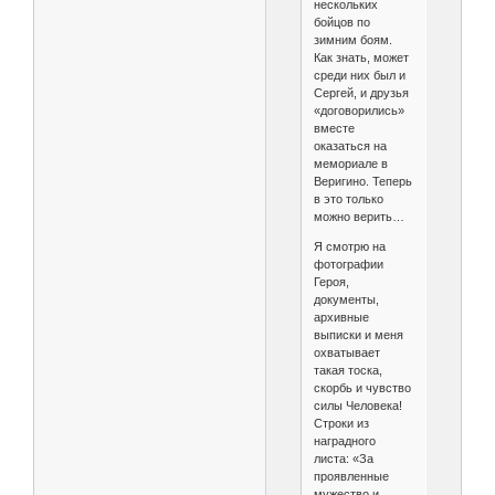
нескольких
бойцов по
зимним боям.
Как знать, может
среди них был и
Сергей, и друзья
«договорились»
вместе
оказаться на
мемориале в
Веригино. Теперь
в это только
можно верить…
Я смотрю на
фотографии
Героя,
документы,
архивные
выписки и меня
охватывает
такая тоска,
скорбь и чувство
силы Человека!
Строки из
наградного
листа: «За
проявленные
мужество и