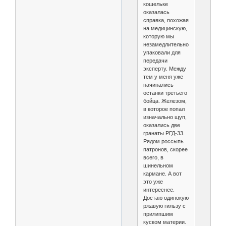
кошельке
оказалась
справка, похожая
на медицинскую,
которую мы
незамедлительно
упаковали для
передачи
эксперту. Между
тем у меня уже
начинались
останки третьего
бойца. Железом,
в которое попал
изначально щуп,
оказались две
гранаты РГД-33.
Рядом россыпь
патронов, скорее
всего, в
шинельном
кармане. А вот
это уже
интереснее.
Достаю одинокую
ржавую гильзу с
прилипшим
куском материи.