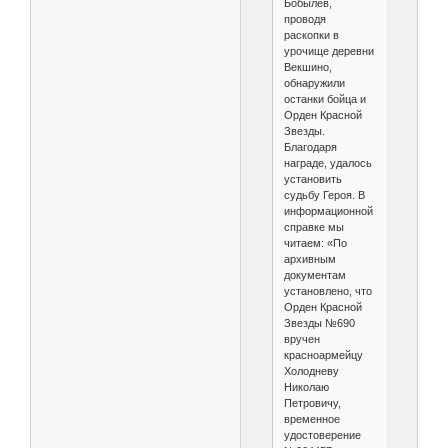
Бобылев,
проводя
раскопки в
урочище деревни
Векшино,
обнаружили
останки бойца и
Орден Красной
Звезды.
Благодаря
награде, удалось
установить
судьбу Героя. В
информационной
справке мы
читаем: «По
архивным
документам
установлено, что
Орден Красной
Звезды №690
вручен
красноармейцу
Холодневу
Николаю
Петровичу,
временное
удостоверение