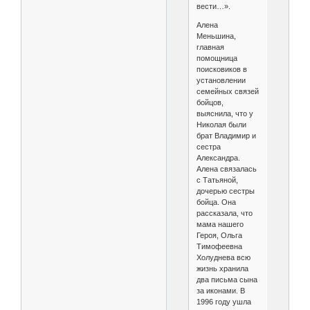
вести…».
Алена
Меньшина,
главная
помощница
поисковиков в
установлении
семейных связей
бойцов,
выяснила, что у
Николая были
брат Владимир и
сестра
Александра.
Алена связалась
с Татьяной,
дочерью сестры
бойца. Она
рассказала, что
мама нашего
Героя, Ольга
Тимофеевна
Холуднева всю
жизнь хранила
два письма сына
за иконами. В
1996 году ушла