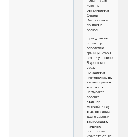
- Знаю, знаю,
конечно, –
отмахивается
Сергей
Викторович и
прыгает в
раскоп.
Прощупываю
периметр,
определяю
границы, чтобы
взять чуть шире.
В дерне мне
сразу
попадается
плечевая кость,
верный признак
того, что это
неглубокая
воронка,
ставшая
могилой, и плуг
трактора когда-то
давно зацепил-
таки солдата.
Начинаю
постепенно
углубляться, не