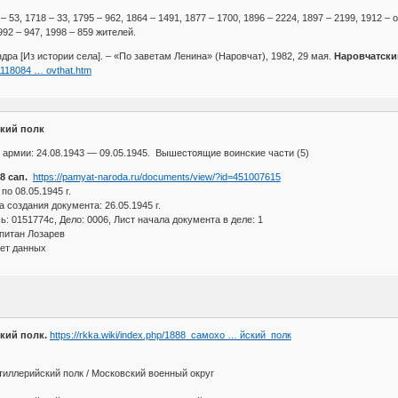
 53, 1718 – 33, 1795 – 962, 1864 – 1491, 1877 – 1700, 1896 – 2224, 1897 – 2199, 1912 – о
992 – 947, 1998 – 859 жителей.
дра [Из истории села]. – «По заветам Ленина» (Наровчат), 1982, 29 мая.
Наровчатский
11118084 … ovthat.htm
кий полк
армии: 24.08.1943 — 09.05.1945. Вышестоящие воинские части (5)
8 сап.
https://pamyat-naroda.ru/documents/view/?id=451007615
по 08.05.1945 г.
 создания документа: 26.05.1945 г.
: 0151774с, Дело: 0006, Лист начала документа в деле: 1
апитан Лозарев
ет данных
кий полк.
https://rkka.wiki/index.php/1888_самохо … йский_полк
иллерийский полк / Московский военный округ