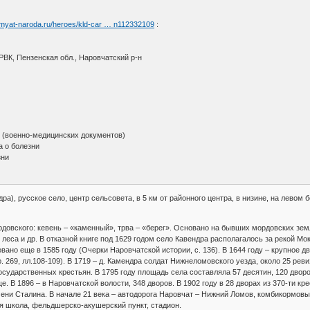
amyat-naroda.ru/heroes/kld-car … n112332109
:
РВК, Пензенская обл., Наровчатский р-н
(военно-медицинских документов)
а о болезни
зни
ра), русское село, центр сельсовета, в 5 км от районного центра, в низине, на левом б
рдовского: кевень – «каменный», трва – «берег». Основано на бывших мордовских зе
леса и др. В отказной книге под 1629 годом село Кавендра располагалось за рекой М
овано еще в 1585 году (Очерки Наровчатской истории, с. 136). В 1644 году – крупное д
р. 269, лл.108-109). В 1719 – д. Камендра солдат Нижнеломовского уезда, около 25 реви
осударственных крестьян. В 1795 году площадь села составляла 57 десятин, 120 дворо
е. В 1896 – в Наровчатской волости, 348 дворов. В 1902 году в 28 дворах из 370-ти 
мени Сталина. В начале 21 века – автодорога Наровчат – Нижний Ломов, комбикормовы
я школа, фельдшерско-акушерский пункт, стадион.