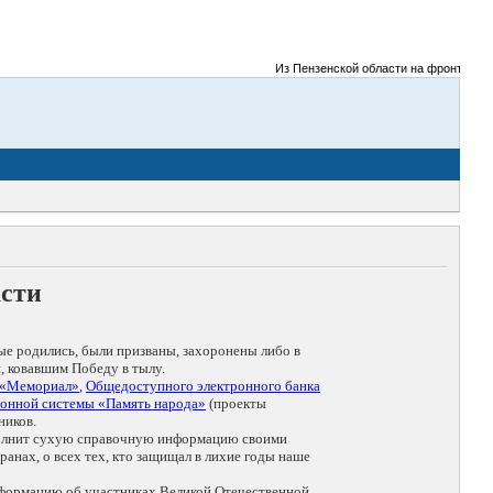
Из Пензенской области на фронты Великой
асти
ые родились, были призваны, захоронены либо в
, ковавшим Победу в тылу.
 «Мемориал»
,
Общедоступного электронного банка
онной системы «Память народа»
(проекты
ников.
дополнит сухую справочную информацию своими
анах, о всех тех, кто защищал в лихие годы наше
нформацию об участниках Великой Отечественной