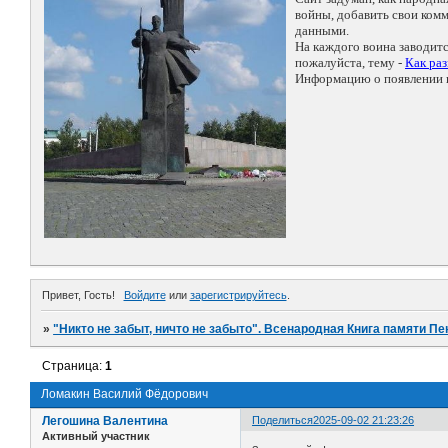
войны, добавить свои ко
данными.
На каждого воина заводит
пожалуйста, тему -
Как ра
Информацию о появлении н
Привет, Гость!
Войдите
или
зарегистрируйтесь
.
»
"Никто не забыт, ничто не забыто". Всенародная Книга памяти Пе
Страница:
1
Ломакин Василий Фёдорович
Легошина Валентина
Поделиться
2025-09-02 21:23:26
Активный участник