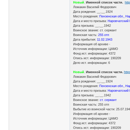
Новый
.
Именной список части.
htt
Ломакин Василий Федорович
Дата рождения: __.__.1924
Место рождения:
Пензенская обл., На
Дата и место призыва:
Наровчатский 
Дата призыва: __.__.1942
Воинское звание: ст. сержант
Воинская часть:
255 отп
Дата прибытия:
11.02.1943
Информация об архиве -
Источник информации: ЦАМО
Фонд ист. информации: 4372
Опись ист. информации: 190209
Дело ист. информации: 6
Новый
.
Именной список части.
htt
Ломакин Василий Федорович
Дата рождения: __.__.1924
Место рождения:
Пензенская обл., На
Дата и место призыва:
Наровчатский 
Дата призыва: __.__.1942
Воинское звание:
ст. сержант
Воинская часть: 255 отп
Выбытие из воинской части: 25.07.19
Информация об архиве -
Источник информации: ЦАМО
Фонд ист. информации: 4372
Опись ист. информации: 190209