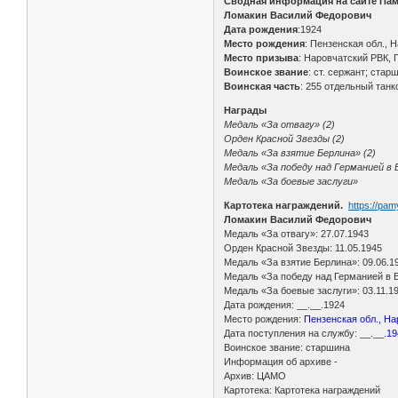
Сводная информация на сайте Пам
Ломакин Василий Федорович
Дата рождения
:1924
Место рождения
: Пензенская обл., 
Место призыва
: Наровчатский РВК,
Воинское звание
: ст. сержант; стар
Воинская часть
: 255 отдельный танк
Награды
Медаль «За отвагу» (2)
Орден Красной Звезды (2)
Медаль «За взятие Берлина» (2)
Медаль «За победу над Германией в 
Медаль «За боевые заслуги»
Картотека награждений.
https://pa
Ломакин Василий Федорович
Медаль «За отвагу»: 27.07.1943
Орден Красной Звезды: 11.05.1945
Медаль «За взятие Берлина»: 09.06.1
Медаль «За победу над Германией в В
Медаль «За боевые заслуги»: 03.11.1
Дата рождения: __.__.1924
Место рождения:
Пензенская обл., На
Дата поступления на службу: __.__
.1
Воинское звание: старшина
Информация об архиве -
Архив: ЦАМО
Картотека: Картотека награждений