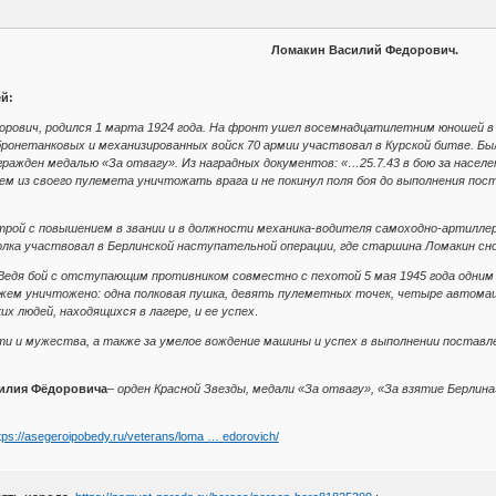
Ломакин Василий Федорович.
ей:
орович, родился 1 марта 1924 года. На фронт ушел восемнадцатилетним юношей в
бронетанковых и механизированных войск 70 армии участвовал в Курской битве. Б
ажден медалью «За отвагу». Из наградных документов: «…25.7.43 в бою за населен
ем из своего пулемета уничтожать врага и не покинул поля боя до выполнения пос
трой с повышением в звании и в должности механика-водителя самоходно-артиллери
лка участвовал в Берлинской наступательной операции, где старшина Ломакин сн
Ведя бой с отступающим противником совместно с пехотой 5 мая 1945 года одним 
жем уничтожено: одна полковая пушка, девять пулеметных точек, четыре автомаш
их людей, находящихся в лагере, и ее успех
.
ти и мужества, а также за умелое вождение машины и успех в выполнении поставл
силия Фёдоровича
–
орден Красной Звезды, медали «За отвагу», «За взятие Берлина
tps://asegeroipobedy.ru/veterans/loma … edorovich/