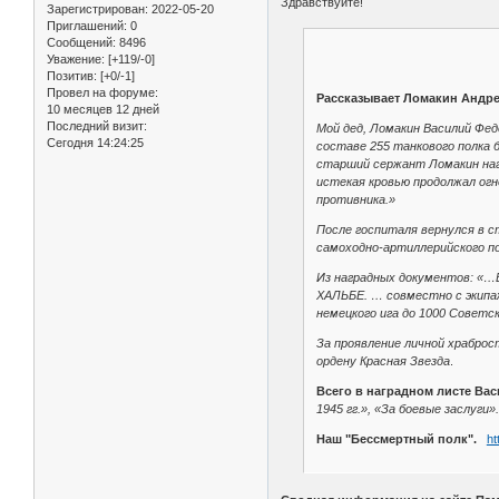
Здравствуйте!
Зарегистрирован
: 2022-05-20
Приглашений:
0
Сообщений:
8496
Уважение:
[+119/-0]
Позитив:
[+0/-1]
Провел на форуме:
Рассказывает Ломакин Андр
10 месяцев 12 дней
Последний визит:
Мой дед, Ломакин Василий Фед
Сегодня 14:24:25
составе 255 танкового полка 
старший сержант Ломакин нагр
истекая кровью продолжал огн
противника.»
После госпиталя вернулся в с
самоходно-артиллерийского по
Из наградных документов: «…
ХАЛЬБЕ. … совместно с экипа
немецкого ига до 1000 Советск
За проявление личной храброс
ордену Красная Звезда
.
Всего в наградном листе Ва
1945 гг.», «За боевые заслуги».
Наш "Бессмертный полк".
ht