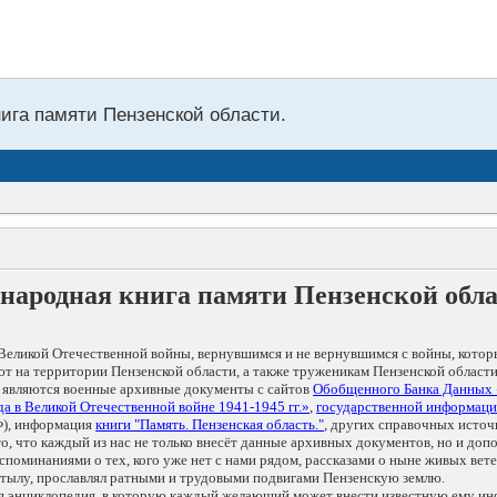
нига памяти Пензенской области.
народная книга памяти Пензенской обл
Великой Отечественной войны, вернувшимся и не вернувшимся с войны, котор
т на территории Пензенской области, а также труженикам Пензенской области
 являются военные архивные документы с сайтов
Обобщенного Банка Данных
а в Великой Отечественной войне 1941-1945 гг.»
,
государственной информаци
), информация
книги "Память. Пензенская область."
, других справочных источ
 то, что каждый из нас не только внесёт данные архивных документов, но и 
оминаниями о тех, кого уже нет с нами рядом, рассказами о ныне живых ветер
в тылу, прославлял ратными и трудовыми подвигами Пензенскую землю.
ая энциклопедия, в которую каждый желающий может внести известную ему и