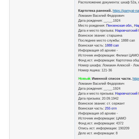
Расположение документа: шкаф 52а,
Картотека ранений.
https://pamyat-n
Ломакин Василий Федорович
Дата рождения: __.__.1924
Место рождения:
Пензенская обл., На
Дата и место призыва:
Наровчатский 
Воинское звание: старшина
Последнее место службы: 1888 сап
Воинская часть:
1888 сап
Информация об архиве -
Источник информации: Филиал ЦАМО 
Фонд ист. информации: Картотека общ
Номер шкафа: Ломакин Алексей - Ло
Номер ящика: 121-36
Новый
.
Именной список части.
htt
Ломакин Василий Федорович
Дата рождения: __.__.1924
Дата и место призыва:
Наровчатский 
Дата призыва: 20.09.1942
Воинское звание: ст. сержант
Воинская часть:
255 отп
Информация об архиве -
Источник информации: ЦАМО
Фонд ист. информации: 4372
Опись ист. информации: 190209
Дело ист. информации: 8