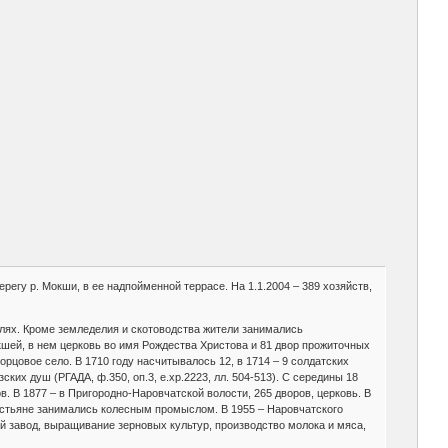
ерегу р. Мокши, в ее надпойменной террасе. На 1.1.2004 – 389 хозяйств,
млях. Кроме земледелия и скотоводства жители занимались
окшей, в нем церковь во имя Рождества Христова и 81 двор прожиточных
ворцовое село. В 1710 году насчитывалось 12, в 1714 – 9 солдатских
зских душ (РГАДА, ф.350, оп.3, е.хр.2223, лл. 504-513). С середины 18
в. В 1877 – в Пригородно-Наровчатской волости, 265 дворов, церковь. В
крестьяне занимались колесным промыслом. В 1955 – Наровчатского
й завод, выращивание зерновых культур, производство молока и мяса,