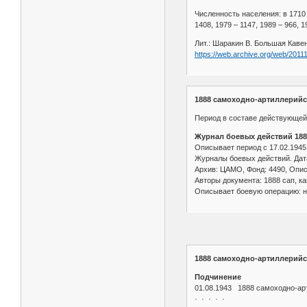
Численность населения: в 1710 –
1408, 1979 – 1147, 1989 – 966, 1
Лит.: Шаракин В. Большая Кавен
https://web.archive.org/web/201
1888 самоходно-артиллерийс
Период в составе действующей 
Журнал боевых действий 188
Описывает период с 17.02.1945 
Журналы боевых действий. Дата
Архив: ЦАМО, Фонд: 4490, Опись
Авторы документа: 1888 сап, к
Описывает боевую операцию: н
1888 самоходно-артиллерийс
Подчинение
01.08.1943 1888 самоходно-арт
· · · · ·