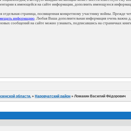
мментарии к имеющейся на сайте информации, дополнить имеющуюся информа
ся отдельная страница, посвященная конкретному участнику войны. Прежде ч
змещать информацию
. Любая Ваша дополнительная информация очень важна дл
овых сообщений на сайте можно узнавать, подписавшись на страничках книг
нзенской области.
»
Наровчатский район
»
Ломакин Василий Фёдорович