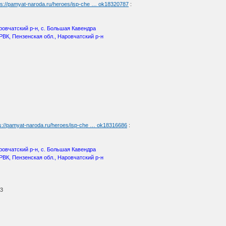
ps://pamyat-naroda.ru/heroes/isp-che … ok18320787
:
ровчатский р-н, с. Большая Кавендра
РВК, Пензенская обл., Наровчатский р-н
ps://pamyat-naroda.ru/heroes/isp-che … ok18316686
:
ровчатский р-н, с. Большая Кавендра
РВК, Пензенская обл., Наровчатский р-н
43