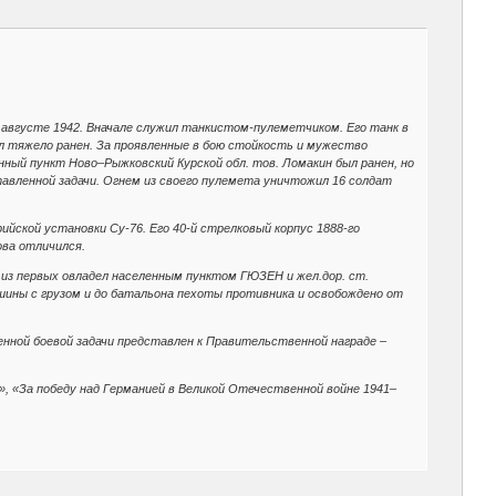
 августе 1942. Вначале служил танкистом-пулеметчиком. Его танк в
ыл тяжело ранен. За проявленные в бою стойкость и мужество
ный пункт Ново–Рыжковский Курской обл. тов. Ломакин был ранен, но
тавленной задачи. Огнем из своего пулемета уничтожил 16 солдат
йской установки Су-76. Его 40-й стрелковый корпус 1888-го
ова отличился.
из первых овладел населенным пунктом ГЮЗЕН и жел.дор. ст.
ины с грузом и до батальона пехоты противника и освобождено от
енной боевой задачи представлен к Правительственной награде –
», «За победу над Германией в Великой Отечественной войне 1941–