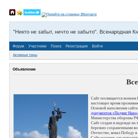
"Никто не забыт, ничто не забыто". Всенародная К
Форум
Участники
Поиск
Регистрация
Войти
Активные темы
Объявление
Все
Сайт посвящается воинам 
настоящее время проживаю
Основой наполнения сайта
документов «Подвиг Народ
Министерства обороны РФ
Сайт создан в надежде на
бережно сохраненными восп
Отечество, ковал Победу 
Сайт задуман, как народн