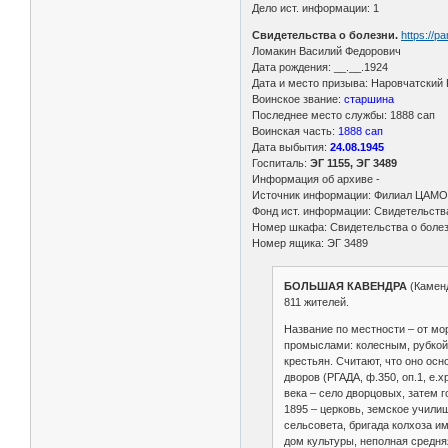
Дело ист. информации: 1
Свидетельства о болезни.
https://p
Ломакин Василий Федорович
Дата рождения: __.__.1924
Дата и место призыва: Наровчатский 
Воинское звание:
старшина
Последнее место службы: 1888 сап
Воинская часть:
1888 сап
Дата выбытия:
24.08.1945
Госпиталь:
ЭГ 1155, ЭГ 3489
Информация об архиве -
Источник информации: Филиал ЦАМО 
Фонд ист. информации: Свидетельств
Номер шкафа: Свидетельства о боле
Номер ящика: ЭГ 3489
БОЛЬШАЯ КАВЕНДРА
(Каменд
811 жителей.
Название по местности – от мо
промыслами: колесным, рубкой 
крестьян. Считают, что оно осн
дворов (РГАДА, ф.350, оп.1, е.х
века – село дворцовых, затем г
1895 – церковь, земское училищ
сельсовета, бригада колхоза и
дом культуры, неполная средня