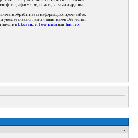
цию фотографиями, видеоматериалами и другими
ем начать обрабатывать информацию, прочитайте,
я увековечивания памяти защитников Отечества.
и памяти в
ВКонтакте
,
Телеграмм
или
Твиттер
.
1