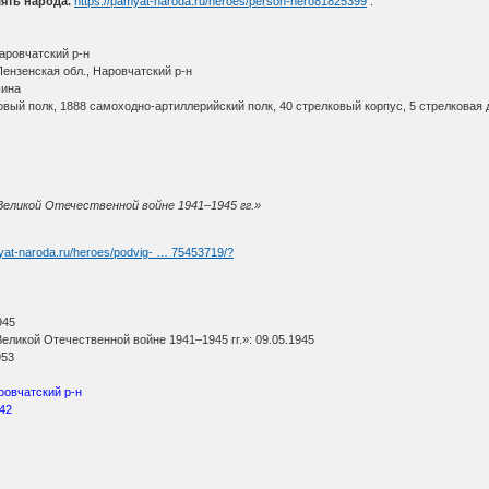
ять народа.
https://pamyat-naroda.ru/heroes/person-hero81825399
:
Наровчатский р-н
 Пензенская обл., Наровчатский р-н
шина
овый полк, 1888 самоходно-артиллерийский полк, 40 стрелковый корпус, 5 стрелковая 
Великой Отечественной войне 1941–1945 гг.»
myat-naroda.ru/heroes/podvig- … 75453719/?
945
еликой Отечественной войне 1941–1945 гг.»: 09.05.1945
953
ровчатский р-н
942