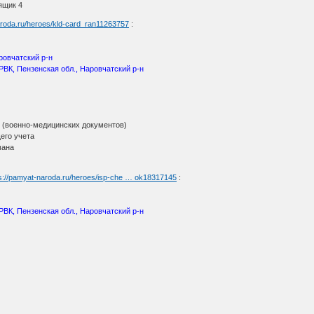
 ящик 4
aroda.ru/heroes/kld-card_ran11263757
:
ровчатский р-н
РВК, Пензенская обл., Наровчатский р-н
(военно-медицинских документов)
его учета
мана
ps://pamyat-naroda.ru/heroes/isp-che … ok18317145
:
РВК, Пензенская обл., Наровчатский р-н