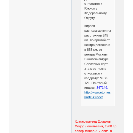
относится к
Южному
Федеральному
Округу.
Киреев
располагается на
расстоянии 245
км. по прямой от
центра региона и
в 853 км. от
центра Москвы.
В номенклатуре
Советских карт
эта местность
относится к
квадрату: M-38-
121. Почтовый
индекс:
347149.
http://www.etomesto.ru/na-
karte-kireev/
Красноармеец Ермаков
Фёдор Леонтьевич, 1908 г.р,
сапер-минер 217 обиз, в