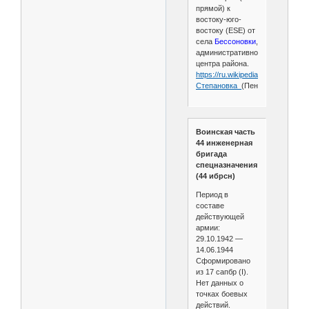
прямой) к
востоку-юго-
востоку (ESE) от
села
Бессоновки
,
административного
центра района.
https://ru.wikipedia.org/wiki/
Степановка_
(Пензенская_облас
Воинская часть
44 инженерная
бригада
спецназначения
(44 ибрсн)
Период в
составе
действующей
армии:
29.10.1942 —
14.06.1944
Сформировано
из 17 сапбр (I).
Нет данных о
точках боевых
действий.