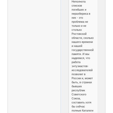
Неполнота
списков
погибших и
неразбериха в
них - это
проблема не
только и не
столько
Ростовской
области, сколько
нашего времени
и нашей
государственной
памяти. И мы
надеемся, что
работа
энтузиастов-
исследователей
позволит в
России и, может
быть, в странах
бывших
республик
Советского
Союза,
составить хотя
бы сейчас
полные Каталоги