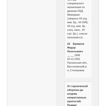
специального
назначения по
данным ОБД
Мемориал
(запросы 44 отд.
инж. Бр., 44 ОИБ,
44 отд. инж. бр.
спец. назн., 44
сап. Бр.), список
пополняется.
24 Ермаков
Федор
Леонтьевич
__.__.1908
03.12.1942
Пензенская обл.,
Бессоновский р-
н, Степановка
От героической
обороны до
штурма
неприступных
крепостей.
Подвиг