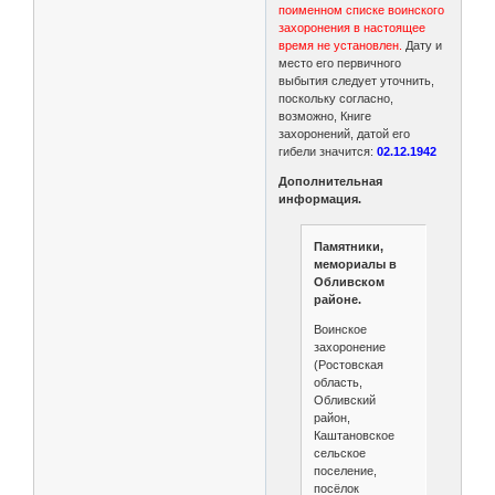
поименном списке воинского
захоронения в настоящее
время не установлен.
Дату и
место его первичного
выбытия следует уточнить,
поскольку согласно,
возможно, Книге
захоронений, датой его
гибели значится:
02.12.1942
Дополнительная
информация.
Памятники,
мемориалы в
Обливском
районе.
Воинское
захоронение
(Ростовская
область,
Обливский
район,
Каштановское
сельское
поселение,
посёлок