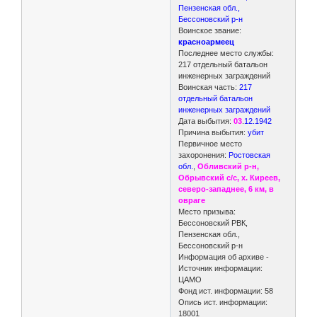
Пензенская обл.,
Бессоновский р-н
Воинское звание:
красноармеец
Последнее место службы:
217 отдельный батальон
инженерных заграждений
Воинская часть:
217
отдельный батальон
инженерных заграждений
Дата выбытия:
03
.
12.1942
Причина выбытия:
убит
Первичное место
захоронения:
Ростовская
обл.
,
Обливский р-н,
Обрывский с/с, х. Киреев,
северо-западнее, 6 км, в
овраге
Место призыва:
Бессоновский РВК,
Пензенская обл.,
Бессоновский р-н
Информация об архиве -
Источник информации:
ЦАМО
Фонд ист. информации: 58
Опись ист. информации:
18001