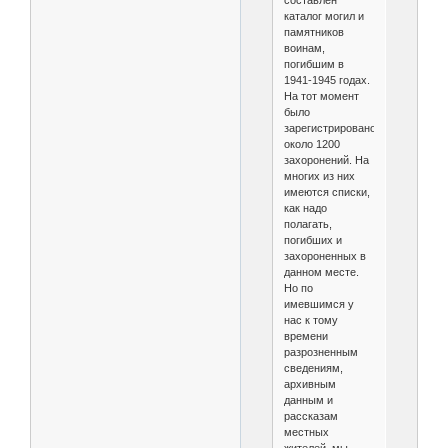
каталог могил и
памятников
воинам,
погибшим в
1941-1945 годах.
На тот момент
было
зарегистрировано
около 1200
захоронений. На
многих из них
имеются списки,
как надо
полагать,
погибших и
захороненных в
данном месте.
Но по
имевшимся у
нас к тому
времени
разрозненным
сведениям,
архивным
данным и
рассказам
местных
жителей, мы