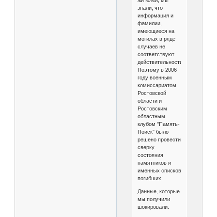
знали, что
информация и
фамилии,
имеющиеся на
могилах в ряде
случаев не
соответствуют
действительности.
Поэтому в 2006
году военным
комиссариатом
Ростовской
области и
Ростовским
областным
клубом "Память-
Поиск" было
решено провести
сверку
состояния
памятников и
именных списков
погибших.
Данные, которые
мы получили
шокировали.