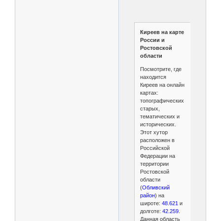
Киреев на карте
России и
Ростовской
области
Посмотрите, где
находится
Киреев на онлайн
картах:
топографических,
старых,
тематических и
исторических.
Этот хутор
расположен в
Российской
Федерации на
территории
Ростовской
области
(
Обливский
район
) на
широте:
48.621
и
долготе:
42.259.
Данная область