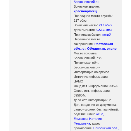
Бессоновский р-н
Воинское звание:
красноармеец
Последнее место службы:
217 обиз
Воинская часть:
217 обиз
Дата выбытия:
02.12.1942
Причина выбытия:
погиб
Первичное место
захоронения:
Ростовская
обл., ст. Обливская, около
Место призыва:
Бессоновский РВК,
Пензенская обл.,
Бессоновский р-н
Информация об архиве -
Источник информации:
ЦАМО
Фонд ист. информации: 33526
Опись ист. информации:
395864с
Дело ист. информации: 2
Доп. сведения из документа:
сапер - минер
; беспартийный;
родственники:
жена,
Ермакова Наталия
Федоровна
, адрес
проживания:
Пензенская обл.,