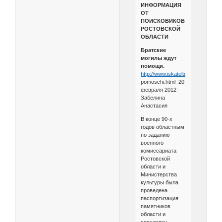
ИНФОРМАЦИЯ
ОТ
ПОИСКОВИКОВ
РОСТОВСКОЙ
ОБЛАСТИ
Братские
могилы ждут
помощи.
http://www.iskateltu
...t-
pomoschi.html 20
февраля 2012 -
Забелина
Анастасия
В конце 90-х
годов областным
по заданию
военного
комиссариата
Ростовской
области и
Министерства
культуры была
проведена
паспортизация
памятников
области и
составлен