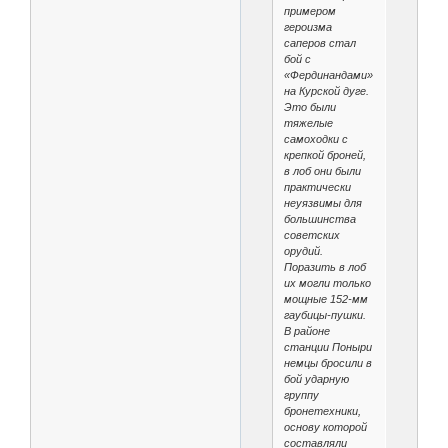
примером
героизма
саперов стал
бой с
«Фердинандами»
на Курской дуге.
Это были
тяжелые
самоходки с
крепкой броней,
в лоб они были
практически
неуязвимы для
большинства
советских
орудий.
Поразить в лоб
их могли только
мощные 152-мм
гаубицы-пушки.
В районе
станции Поныри
немцы бросили в
бой ударную
группу
бронетехники,
основу которой
составляли