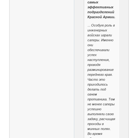
самых
эффективных
подразделений
Красной Армии.
...
Особую роль в
инженерных
войсках играли
саперы. Именно
они
обеспечивали
успех
наступления,
проводя
разминирование
переднего края.
Часто это
приходилось
делать под
огнем
противника. Тем
не менее саперы
успешно
выполняли свою
задачу, расчищая
проходы в
минных полях.
Во время