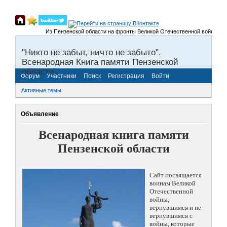
Из Пензенской области на фронты Великой Отечественной войны было приз
"Никто не забыт, ничто не забыто".
Всенародная Книга памяти Пензенской
области.
Форум
Участники
Поиск
Регистрация
Войти
Активные темы
Объявление
Всенародная книга памяти
Пензенской области
Сайт посвящается
воинам Великой
Отечественной
войны,
вернувшимся и не
вернувшимся с
войны, которые