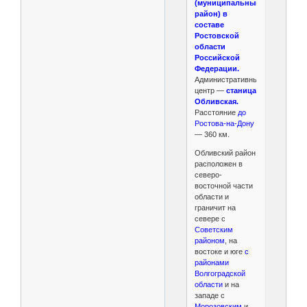
(муниципальный
район) в
составе
Ростовской
области
Российской
Федерации.
Административный
центр —
станица
Обливская.
Расстояние
до
Ростова-на-Дону
— 360 км.
Обливский район
расположен в
северо-
восточной части
области и
граничит на
севере с
Советским
районом
, на
востоке и юге
с
районами
Волгоградской
области
и на
западе с
Морозовским
и