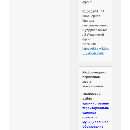
фронт
· · · · ·
01.06.1944 44
инженерная
бригада
спецназначения /
5 ударная армия
/ 3 Украинский
фронт
Источник:
https://rkka.wiki/index.php/44_и
… назначения
Информация о
первичном
месте
захоронения.
Обли́вский
райо́н
—
административно-
территориальная
единица
(район)
и
муниципальное
образование