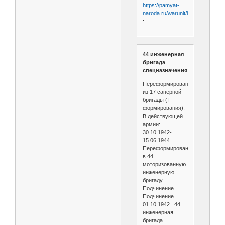
https://pamyat-
naroda.ru/warunit/id2818
:
44 инженерная
бригада
спецназначения
Переформирована
из 17 саперной
бригады (I
формирования).
В действующей
армии:
30.10.1942-
15.06.1944.
Переформирована
в 44
моторизованную
инженерную
бригаду.
Подчинение
Подчинение
01.10.1942 44
инженерная
бригада