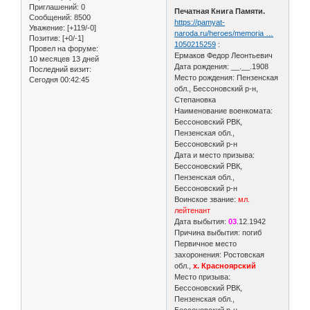
Приглашений:
0
Печатная Книга Памяти.
Сообщений:
8500
https://pamyat-
Уважение:
[+119/-0]
naroda.ru/heroes/memoria …
Позитив:
[+0/-1]
1050215259
:
Провел на форуме:
Ермаков Федор Леонтьевич
10 месяцев 13 дней
Дата рождения: __.__.1908
Последний визит:
Место рождения: Пензенская
Сегодня 00:42:45
обл., Бессоновский р-н,
Степановка
Наименование военкомата:
Бессоновский РВК,
Пензенская обл.,
Бессоновский р-н
Дата и место призыва:
Бессоновский РВК,
Пензенская обл.,
Бессоновский р-н
Воинское звание:
мл.
лейтенант
Дата выбытия:
03
.12.1942
Причина выбытия: погиб
Первичное место
захоронения: Ростовская
обл.,
х. Красноярский
Место призыва:
Бессоновский РВК,
Пензенская обл.,
Бессоновский р-н