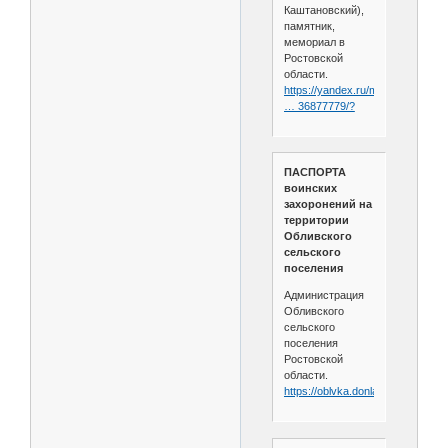
Каштановский),
памятник,
мемориал в
Ростовской
области.
https://yandex.ru/maps/99434/obli
… 36877779/?
ПАСПОРТА
воинских
захоронений на
территории
Обливского
сельского
поселения
Администрация
Обливского
сельского
поселения
Ростовской
области.
https://oblvka.donland.ru/activity/