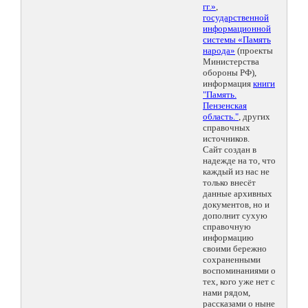
гг.»
,
государственной
информационной
системы «Память
народа»
(проекты
Министерства
обороны РФ),
информация
книги
"Память.
Пензенская
область."
, других
справочных
источников.
Сайт создан в
надежде на то, что
каждый из нас не
только внесёт
данные архивных
документов, но и
дополнит сухую
справочную
информацию
своими бережно
сохраненными
воспоминаниями о
тех, кого уже нет с
нами рядом,
рассказами о ныне