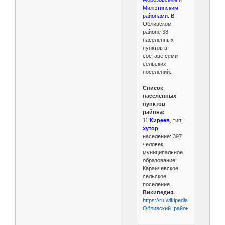
Милютинским
районами.
В
Обливском
районе 38
населённых
пунктов в
составе семи
сельских
поселений.
Список
населённых
пунктов
района:
11.
Киреев
, тип:
хутор
,
население: 397
человек;
муниципальное
образование:
Караичевское
сельское
поселение.
Википедия.
https://ru.wikipedia.org/wiki/
Обливский_район