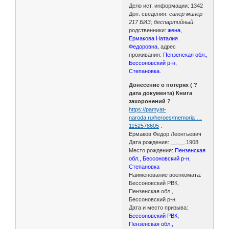
Дело ист. информации: 1342
Доп. сведения:
сапер минер
217 БИЗ; беспартийный
;
родственники:
жена,
Ермакова Наталия
Федоровна
, адрес
проживания:
Пензенская обл.,
Бессоновский р-н,
Степановка.
Донесение о потерях ( ?
дата документа) Книга
захоронений ?
https://pamyat-
naroda.ru/heroes/memoria …
1152578605
:
Ермаков Федор Леонтьевич
Дата рождения: __.__.1908
Место рождения:
Пензенская
обл., Бессоновский р-н,
Степановка
Наименование военкомата:
Бессоновский РВК,
Пензенская обл.,
Бессоновский р-н
Дата и место призыва:
Бессоновский РВК,
Пензенская обл.,