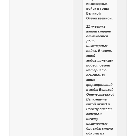
инженерных
войск в годы
Великой
Отечественной.
21 января в
нашей стране
отмечается
День
инженерных
войск. В честь
этой
годовщины мы
подготовили
материал о
действиях
этих
формирований
в годы Великой
Отечественной.
Вы узнаете,
какой вклад в
Победу внесли
саперы и
почему
инженерные
бригады стали
одними из