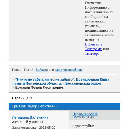
Отечества.
Информацию о
появлении новых
сообщений на
сайте можно
узнавать,
подписавшись на
страничках книги
памяти в
ВКонтакте
,
Телеграмм
или
Твиттер
.
Привет, Гость!
Войдите
или
зарегистрируйтесь
.
»
"Никто не забыт, ничто не забыто". Всенародная Книга
памяти Пензенской области.
»
Бессоновский район
»
Ермаков Фёдор Леонтьевич
Страница:
1
Ермаков Фёдор Леонтьевич
Поделиться
2025-
1
Легошина Валентина
08-20 15:01:40
Активный участник
Здравствуйте!
Зарегистрирован
: 2022-05-20