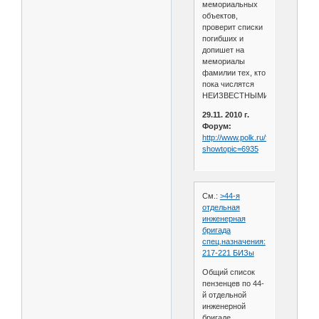
мемориальных
объектов,
проверит списки
погибших и
допишет на
мемориалы
фамилии тех, кто
пока числятся
НЕИЗВЕСТНЫМИ.
29.11. 2010 г.
Форум:
http://www.polk.ru/forum/index.ph
showtopic=6935
См.:
>44-я
отдельная
инженерная
бригада
спец.назначения:
217-221 БИЗы
Общий список
пензенцев по 44-
й отдельной
инженерной
бригаде