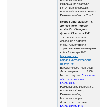
Информация об архиве -
Источник информации:
Всероссийская Книга Памяти.
Пензенская область. Том 3
Первый лист документа.
Донесение о потерях
штаба Юго-Западного
фронта 23 января 1943.
Третий лист документа:
донесение о потерях
оперативного отдела
Управления н-ка инженерных
войск 23 января 1943.
https://pamyat-
naroda.ru/heroes/memoria …
ie53494478
:
Ермаков Федор Леонтьевич
Дата рождения: __.__.1908
Место рождения:
Пензенская
обл., Бессоновский р-н,
Степановка
Наименование военкомата:
Бессоновский РВК,
Пензенская обл.,
Бессоновский р-н
Дата и место призыва:
Бессоновский РВК,