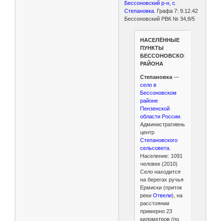
Бессоновский р-н, с.
Степановка.
Графа 7: 9.12.42
Бессоновский РВК № 34,8/5
НАСЕЛЁННЫЕ
ПУНКТЫ
БЕССОНОВСКОГО
РАЙОНА
Степановка
—
село в
Бессоновском
районе
Пензенской
области России.
Административный
центр
Степановского
сельсовета.
Население: 1091
человек (2010)
Село находится
на берегах ручья
Ермиски (приток
реки
Отвели
), на
расстоянии
примерно 23
километров (по