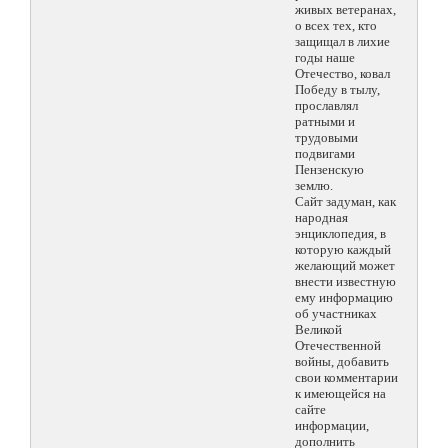
живых ветеранах,
о всех тех, кто
защищал в лихие
годы наше
Отечество, ковал
Победу в тылу,
прославлял
ратными и
трудовыми
подвигами
Пензенскую
землю.
Сайт задуман, как
народная
энциклопедия, в
которую каждый
желающий может
внести известную
ему информацию
об участниках
Великой
Отечественной
войны, добавить
свои комментарии
к имеющейся на
сайте
информации,
дополнить