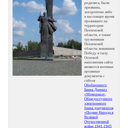
родились, были
призваны,
захоронены либо
в настоящее время
проживают на
территории
Пензенской
области, а также
труженикам
Пензенской
области, ковавшим
Победу в тылу.
Основой
наполнения сайта
являются военные
архивные
документы с
сайтов
Обобщенного
Банка Данных
«Мемориал»
,
Общедоступного
электронного
банка документов
«Подвиг Народа в
Великой
Отечественной
войне 1941-1945