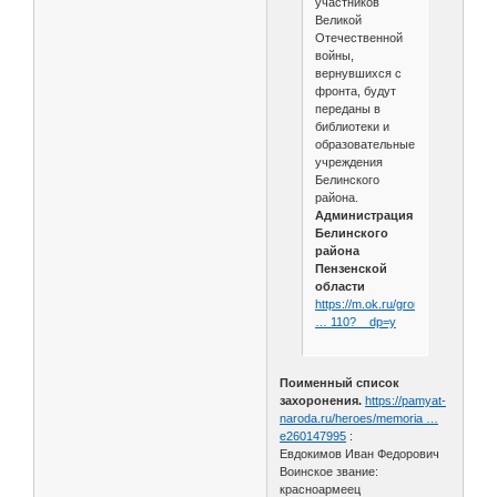
участников
Великой
Отечественной
войны,
вернувшихся с
фронта, будут
переданы в
библиотеки и
образовательные
учреждения
Белинского
района.
Администрация
Белинского
района
Пензенской
области
https://m.ok.ru/group/6155466099
… 110?__dp=y
Поименный список
захоронения.
https://pamyat-
naroda.ru/heroes/memoria …
e260147995
:
Евдокимов Иван Федорович
Воинское звание:
красноармеец