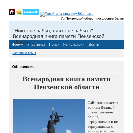
Из Пензенской области на фронты Великой Отечес
"Никто не забыт, ничто не забыто".
Всенародная Книга памяти Пензенской
области.
Форум
Участники
Поиск
Регистрация
Войти
Активные темы
Объявление
Всенародная книга памяти
Пензенской области
Сайт посвящается
воинам Великой
Отечественной
войны,
вернувшимся и не
вернувшимся с
войны, которые