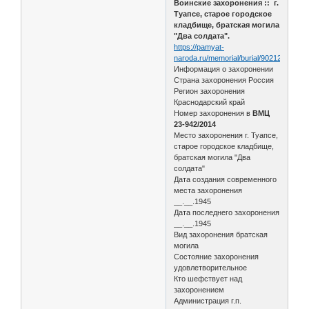
Воинские захоронения :: г.
Туапсе, старое городское
кладбище, братская могила
"Два солдата".
https://pamyat-
naroda.ru/memorial/burial/90212614/
Информация о захоронении
Страна захоронения Россия
Регион захоронения
Краснодарский край
Номер захоронения в
ВМЦ
23-942/2014
Место захоронения г. Туапсе,
старое городское кладбище,
братская могила "Два
солдата"
Дата создания современного
места захоронения
__.__.1945
Дата последнего захоронения
__.__.1945
Вид захоронения братская
могила
Состояние захоронения
удовлетворительное
Кто шефствует над
захоронением
Администрация г.п.