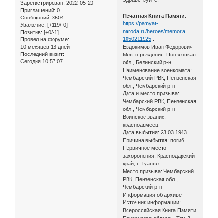
Зарегистрирован
: 2022-05-20
Приглашений:
0
Печатная Книга Памяти.
Сообщений:
8504
https://pamyat-
Уважение:
[+119/-0]
naroda.ru/heroes/memoria …
Позитив:
[+0/-1]
1050211925
:
Провел на форуме:
10 месяцев 13 дней
Евдокимов Иван Федорович
Последний визит:
Место рождения: Пензенская
Сегодня 10:57:07
обл., Белинский р-н
Наименование военкомата:
Чембарский РВК, Пензенская
обл., Чембарский р-н
Дата и место призыва:
Чембарский РВК, Пензенская
обл., Чембарский р-н
Воинское звание:
красноармеец
Дата выбытия: 23.03.1943
Причина выбытия: погиб
Первичное место
захоронения: Краснодарский
край, г. Туапсе
Место призыва: Чембарский
РВК, Пензенская обл.,
Чембарский р-н
Информация об архиве -
Источник информации:
Всероссийская Книга Памяти.
Пензенская область. Том 3