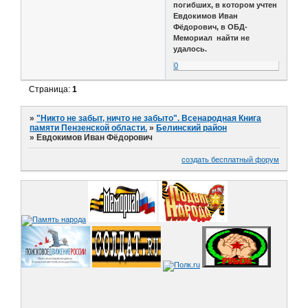
погибших, в котором учтен
Евдокимов Иван
Фёдорович, в ОБД-
Мемориал найти не
удалось.
0
Страница:
1
»
"Никто не забыт, ничто не забыто". Всенародная Книга
памяти Пензенской области.
»
Белинский район
»
Евдокимов Иван Фёдорович
создать бесплатный форум