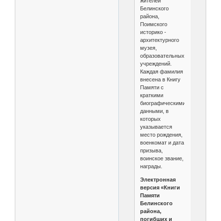
жителей
Белинского
района,
Поимского
историко -
архитектурного
музея,
образовательных
учреждений.
Каждая фамилия
внесена в Книгу
Памяти с
краткими
биографическими
данными, в
которых
указывается
место рождения,
военкомат и дата
призыва,
воинское звание,
награды.
Электронная
версия «Книги
Памяти
Белинского
района,
погибших и