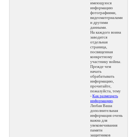
имеющуюся
информацию
фотографиями,
видеоматериалами
и другими
данными.
На каждого воина
заводится
отдельная
страница,
посвященная
конкретному
участнику войны.
Прежде чем
начать
обрабатывать
информацию,
прочитайте,
пожалуйста, тему
-
Как размещать
информацию
.
Любая Ваша
дополнительная
информация очень
важна для
увековечивания
памяти
защитников