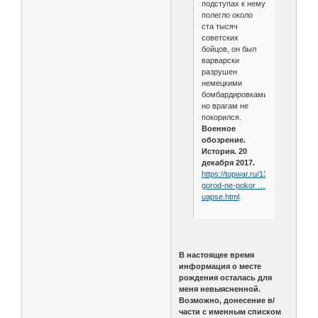
подступах к нему
полегло около
ста тысяч
советских
бойцов, он был
варварски
разрушен
немецкими
бомбардировками,
но врагам не
покорился.
Военное
обозрение.
История. 20
декабря 2017.
https://topwar.ru/132331-
gorod-ne-pokor …
uapse.html
В настоящее время
информация о месте
рождения осталась для
меня невыясненной.
Возможно, донесение в/
части с именным списком