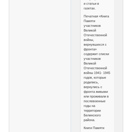
и статьи в
газетах.
Печатная «Книга
Памяти
участников
Великой
Отечественной
войны,
вернувшихся с
фронта»
содержит списки
участников
Великой
Отечественной
войны 1941- 1945
годов, которые
родились,
вернулись с
фронта живыми
или проживали в
послевоенные
годы на
территории
Белинского
района.
Книги Памяти