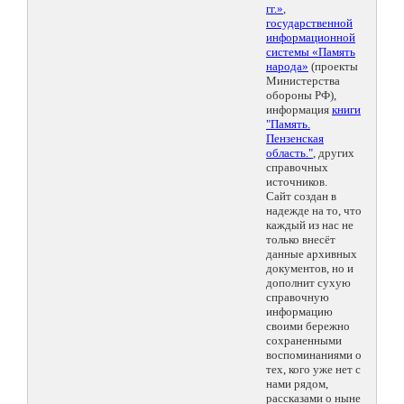
гг.»
,
государственной
информационной
системы «Память
народа»
(проекты
Министерства
обороны РФ),
информация
книги
"Память.
Пензенская
область."
, других
справочных
источников.
Сайт создан в
надежде на то, что
каждый из нас не
только внесёт
данные архивных
документов, но и
дополнит сухую
справочную
информацию
своими бережно
сохраненными
воспоминаниями о
тех, кого уже нет с
нами рядом,
рассказами о ныне