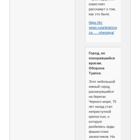
известия»
расскажут о том,
как это было.
https://ki-
news.ru/article/srazhenie-
za … -shestaya/
Город, не
покорившийся
врагам.
Оборона
Туапсе.
Этот небольшой
южный город,
раскинувшийся
на берегах
Черного моря, 75
лет назад стал
неприступной
крепостью, о
которую
разбились орды
фашистских
захватчиков. На