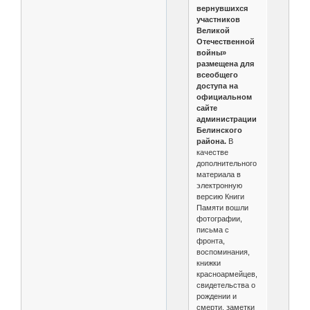
вернувшихся
участников
Великой
Отечественной
войны»
размещена для
всеобщего
доступа на
официальном
сайте
администрации
Белинского
района.
В
качестве
дополнительного
материала в
электронную
версию Книги
Памяти вошли
фотографии,
письма с
фронта,
воспоминания,
книжки
красноармейцев,
свидетельства о
рождении и
смерти, заметки