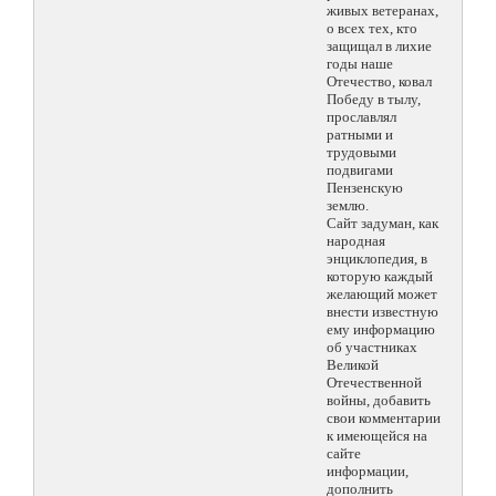
живых ветеранах,
о всех тех, кто
защищал в лихие
годы наше
Отечество, ковал
Победу в тылу,
прославлял
ратными и
трудовыми
подвигами
Пензенскую
землю.
Сайт задуман, как
народная
энциклопедия, в
которую каждый
желающий может
внести известную
ему информацию
об участниках
Великой
Отечественной
войны, добавить
свои комментарии
к имеющейся на
сайте
информации,
дополнить