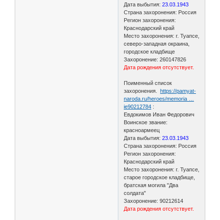
Дата выбытия:
23.03.1943
Страна захоронения: Россия
Регион захоронения:
Краснодарский край
Место захоронения: г. Туапсе,
северо-западная окраина,
городское кладбище
Захоронение: 260147826
Дата рождения отсутствует.
Поименный список
захоронения.
https://pamyat-
naroda.ru/heroes/memoria …
ie90212784
:
Евдокимов Иван Федорович
Воинское звание:
красноармеец
Дата выбытия:
23.03.1943
Страна захоронения: Россия
Регион захоронения:
Краснодарский край
Место захоронения: г. Туапсе,
старое городское кладбище,
братская могила "Два
солдата"
Захоронение: 90212614
Дата рождения отсутствует.