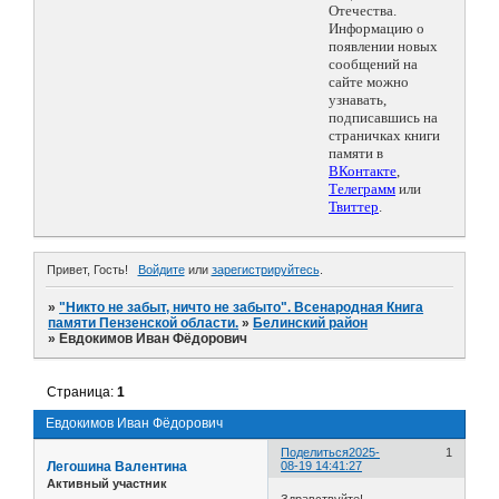
Отечества.
Информацию о
появлении новых
сообщений на
сайте можно
узнавать,
подписавшись на
страничках книги
памяти в
ВКонтакте
,
Телеграмм
или
Твиттер
.
Привет, Гость!
Войдите
или
зарегистрируйтесь
.
»
"Никто не забыт, ничто не забыто". Всенародная Книга
памяти Пензенской области.
»
Белинский район
»
Евдокимов Иван Фёдорович
Страница:
1
Евдокимов Иван Фёдорович
Поделиться
2025-
1
Легошина Валентина
08-19 14:41:27
Активный участник
Здравствуйте!