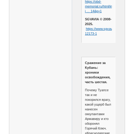
https://obd-
memorial.ru/html/info.htm?
i … 14&p=1
SGVAVIA © 2008-
2025.
https://www.sgvavia.ru/forum/466
12173-1
Сражение за
Кубань:
хроники
освобождения,
часть шестая.
Почему Туапсе
так и не
покорился врагу,
какой ущерб был
нанесен
оккупантами
Армавиру и кто
оборонял
Горячий Ключ.
«Краснодарские