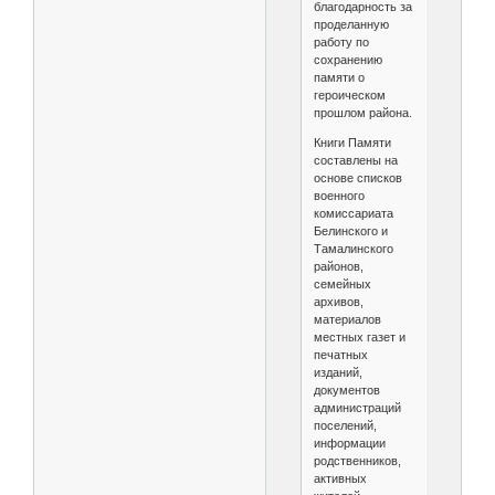
благодарность за
проделанную
работу по
сохранению
памяти о
героическом
прошлом района.
Книги Памяти
составлены на
основе списков
военного
комиссариата
Белинского и
Тамалинского
районов,
семейных
архивов,
материалов
местных газет и
печатных
изданий,
документов
администраций
поселений,
информации
родственников,
активных