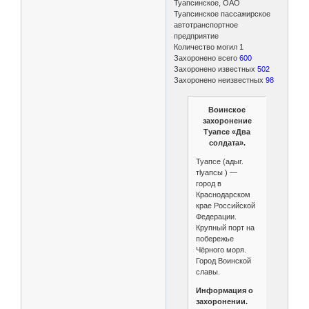
Туапсинское, ОАО
Туапсинское пассажирское
автотранспортное
предприятие
Количество могил 1
Захоронено всего
600
Захоронено известных
502
Захоронено неизвестных
98
Воинское
захоронение
Туапсе «Два
солдата».
Туапсе (адыг.
тӏуапсы ) —
город в
Краснодарском
крае Российской
Федерации.
Крупный порт на
побережье
Чёрного моря.
Город Воинской
славы.
Информация о
захоронении.