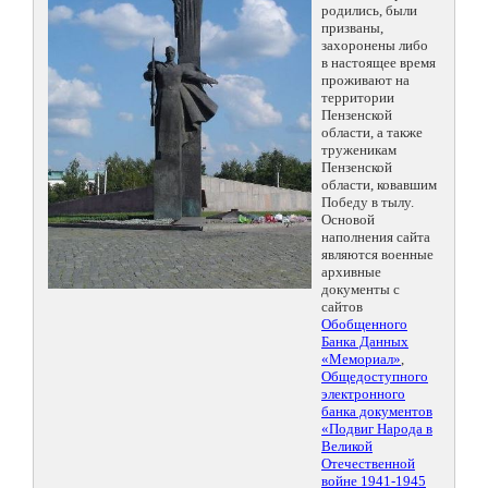
родились, были
призваны,
захоронены либо
в настоящее время
проживают на
территории
Пензенской
области, а также
труженикам
Пензенской
области, ковавшим
Победу в тылу.
Основой
наполнения сайта
являются военные
архивные
документы с
сайтов
Обобщенного
Банка Данных
«Мемориал»
,
Общедоступного
электронного
банка документов
«Подвиг Народа в
Великой
Отечественной
войне 1941-1945