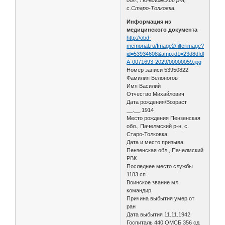
с.Старо-Толковка.
Информация из
медицинского документа
http://obd-
memorial.ru/Image2/filterimage?
id=53934608&amp;id1=23d8dfd854b7f9
А-0071693-2029/00000059.jpg
Номер записи 53950822
Фамилия Белоногов
Имя Василий
Отчество Михайлович
Дата рождения/Возраст
__.__.1914
Место рождения Пензенская
обл., Пачелмский р-н, с.
Старо-Толковка
Дата и место призыва
Пензенская обл., Пачелмский
РВК
Последнее место службы
1183 сп
Воинское звание мл.
командир
Причина выбытия умер от
ран
Дата выбытия 11.11.1942
Госпиталь 440 ОМСБ 356 сд