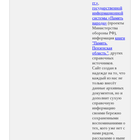
гг.»
,
государственной
информационной
системы «Память
народа»
(проекты
Министерства
обороны РФ),
информация
книги
"Память.
Пензенская
область."
, других
справочных
источников.
Сайт создан в
надежде на то, что
каждый из нас не
только внесёт
данные архивных
документов, но и
дополнит сухую
справочную
информацию
своими бережно
сохраненными
воспоминаниями о
тех, кого уже нет с
нами рядом,
рассказами о ныне