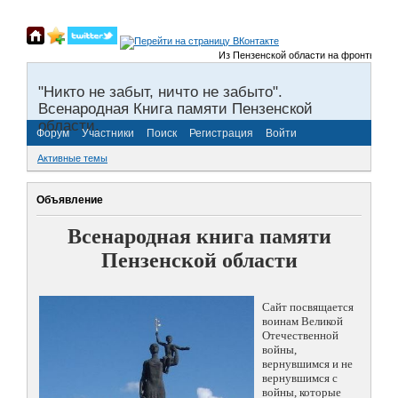
Из Пензенской области на фронты Велико
"Никто не забыт, ничто не забыто".
Всенародная Книга памяти Пензенской
области.
Форум
Участники
Поиск
Регистрация
Войти
Активные темы
Объявление
Всенародная книга памяти
Пензенской области
Сайт посвящается
воинам Великой
Отечественной
войны,
вернувшимся и не
вернувшимся с
войны, которые