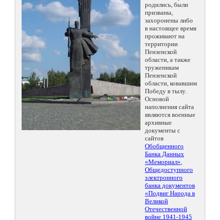
родились, были
призваны,
захоронены либо
в настоящее время
проживают на
территории
Пензенской
области, а также
труженикам
Пензенской
области, ковавшим
Победу в тылу.
Основой
наполнения сайта
являются военные
архивные
документы с
сайтов
Обобщенного
Банка Данных
«Мемориал»
,
Общедоступного
электронного
банка документов
«Подвиг Народа в
Великой
Отечественной
войне 1941-1945