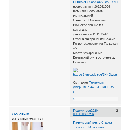
Передача_003/0064/103_Тульская_об
номер записи 261541504
Фамилия Белоногов
Имя Василий
Отчество Михайлович
Воинское звание мл.
командир
Дата смерти 11.11.1942
Страна захоронения Россия
Регион захоронения Тульская
обл.
Место захоронения
Белевский р-н, восточнее д.
Велична
См. также
Пензенцы,
умершие в 440-м ОМСБ 356
СД.
0
Поделиться
2020-
2
Любовь М.
09-06 08:37:04
Активный участник
Пачелмский р-н, с.Старая
Толковка. Мемориал