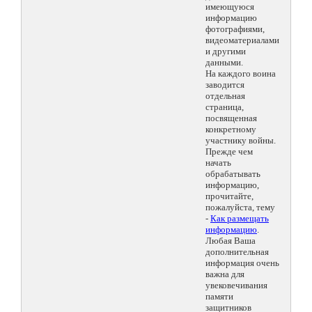
имеющуюся
информацию
фотографиями,
видеоматериалами
и другими
данными.
На каждого воина
заводится
отдельная
страница,
посвященная
конкретному
участнику войны.
Прежде чем
начать
обрабатывать
информацию,
прочитайте,
пожалуйста, тему
-
Как размещать
информацию
.
Любая Ваша
дополнительная
информация очень
важна для
увековечивания
памяти
защитников