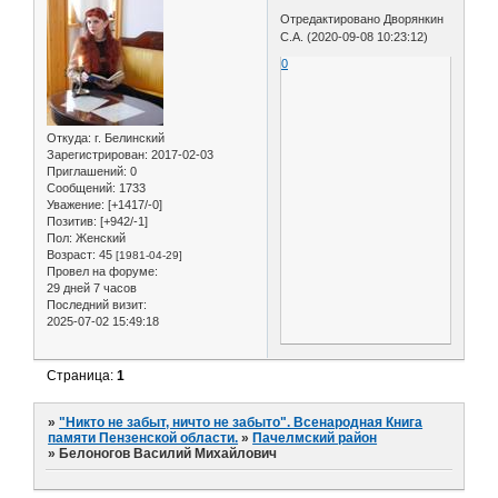
Отредактировано Дворянкин
С.А. (2020-09-08 10:23:12)
0
Откуда:
г. Белинский
Зарегистрирован
: 2017-02-03
Приглашений:
0
Сообщений:
1733
Уважение:
[+1417/-0]
Позитив:
[+942/-1]
Пол:
Женский
Возраст:
45
[1981-04-29]
Провел на форуме:
29 дней 7 часов
Последний визит:
2025-07-02 15:49:18
Страница:
1
»
"Никто не забыт, ничто не забыто". Всенародная Книга
памяти Пензенской области.
»
Пачелмский район
»
Белоногов Василий Михайлович