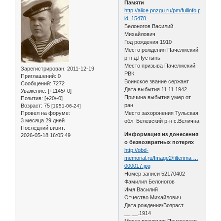
Памяти
http://alice.pnzgu.ru/pm/fullinfo.php?
id=15478
Белоногов Василий
Михайлович
Год рождения 1910
Место рождения Пачелмский
р-н д.Пустынь
Место призыва Пачелмский
Зарегистрирован
: 2011-12-19
РВК
Приглашений:
0
Воинское звание сержант
Сообщений:
7272
Дата выбытия 11.11.1942
Уважение:
[+1145/-0]
Причина выбытия умер от
Позитив:
[+20/-0]
ран
Возраст:
75
[1951-06-24]
Провел на форуме:
Место захоронения Тульская
3 месяца 29 дней
обл. Белевский р-н с.Велична
Последний визит:
Информация из донесения
2026-05-18 16:05:49
о безвозвратных потерях
http://obd-
memorial.ru/Image2/filterima …
000017.jpg
Номер записи 52170402
Фамилия Белоногов
Имя Василий
Отчество Михайлович
Дата рождения/Возраст
__.__.1914
Место рождения Пензенская