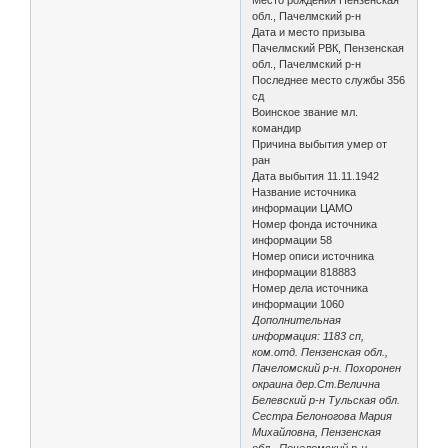
обл., Пачелмский р-н
Дата и место призыва
Пачелмский РВК, Пензенская
обл., Пачелмский р-н
Последнее место службы 356
сд
Воинское звание мл.
командир
Причина выбытия умер от
ран
Дата выбытия 11.11.1942
Название источника
информации ЦАМО
Номер фонда источника
информации 58
Номер описи источника
информации 818883
Номер дела источника
информации 1060
Дополнительная
информация: 1183 сп,
ком.отд. Пензенская обл.,
Пачеломский р-н. Похоронен
окраина дер.Ст.Велична
Белевский р-н Тульская обл.
Сестра Белоногова Мария
Михайловна, Пензенская
обл., Почеломский р-н,