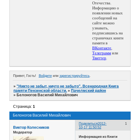
Отечества.
Информацию о
появлении новых
сообщений на
сайте можно
узнавать,
подписавшись на
страничках книги
памяти в
ВКонтакте
,
Телеграмм
или
Твиттер
.
Привет, Гость!
Войдите
или
зарегистрируйтесь
.
»
"Никто не забыт, ничто не забыто". Всенародная Книга
памяти Пензенской области.
»
Пачелмский район
»
Белоногов Василий Михайлович
Страница:
1
Белоногов Василий Михайлович
Поделиться
2012-
1
Виктор Колесников
10-17 11:50:52
Модератор
Информация из Книги