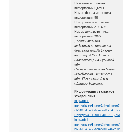
Название источника
информации ЦАМО
Номер фонда источника
информации 58
Номер описи источника
информации А-71693
Номер дела источника
информации 2029
Дополнительная
информация: похоронен
братская мог.№ 17 юго-
вост.окр.д.Ст.Вилична
Белевского р-на Тульской
обл.
Сестра Белоногова Мария
Михайловна, Пензенская
обл., Пачеломский р-н,
с.Старо-Толковка.
Информация из списков
захоронения
http://obd-
memorial.ru/Image2/filterimage?
id=261541495&amp;id1=14cafec7337a
Передача_003/0064/103_Тульская_об
http://obd-
memorial.ru/Image2/filterimage?
id=261541459&amp;id1=462a7ed24ed41