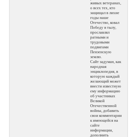
живых ветеранах,
о всех тех, кто
защищал в лихие
годы наше
Отечество, ковал
Победу в тылу,
прославлял
ратными и
трудовыми
подвигами
Пензенскую
землю.
Сайт задуман, как
народная
энциклопедия, в
которую каждый
желающий может
внести известную
ему информацию
об участниках
Великой
Отечественной
войны, добавить
свои комментарии
к имеющейся на
сайте
информации,
дополнить