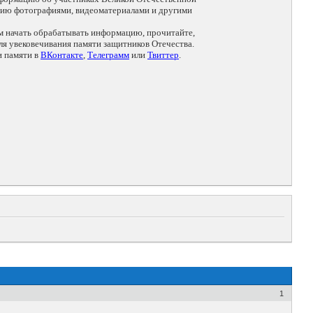
цию фотографиями, видеоматериалами и другими
ем начать обрабатывать информацию, прочитайте,
я увековечивания памяти защитников Отечества.
и памяти в
ВКонтакте
,
Телеграмм
или
Твиттер
.
1