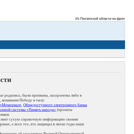
Из Пензенской области на фронты Великой
асти
ые родились, были призваны, захоронены либо в
, ковавшим Победу в тылу.
 «Мемориал»
,
Общедоступного электронного банка
онной системы «Память народа»
(проекты
ников.
дополнит сухую справочную информацию своими
анах, о всех тех, кто защищал в лихие годы наше
нформацию об участниках Великой Отечественной