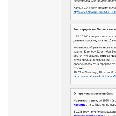
«обстреленных» бойцов, посту
Хоть в 1948 году дивизия был
https://vk.com/wall-39695140_14
7-я гвардейская Черкасская 
.. 25.8.1943 г. на рассвете, п
дивизии продвинулись на 15 ки
Командующий решил вновь поп
корпус. К вечеру 22 октября 5-
восточную окраину
города Чер
суток дрались в окружении. 11.2
обеспечивать стык фронтов от 
Состав:
18, 21 и 29 гв. вдп, 10 гв. ап, 8 
https://www.rkkawwii.ru/division/
О первичном месте выбытия 2
Новогео́ргиевск,
до 1938 Но́во
Украины
, на р. Тясмин, на ле
В 1938 году причислен к разряд
Кировоградскую область.
С 7 ав