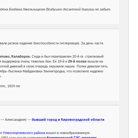
рдена Богдана Хмельницкого Воздушно-десантной дивизии не забыт.
вовали резкое падение боеспособности гитлеровцев. За день части
ипово, Калаборок.
Сюда и был переправлен 20-й гв. стрелковый
ия выдержала очень тяжелые бои. Ее 18-й и
29-й полки
вышли на
хотной дивизий в свою очередь окружили наших. Полки дивизии пять
к Октябрь-Лысянка-Майдановка-Звенигородка, что позволило надежно
.
 ппс, 1819 пкг
6 — Александрия) —
бывший город в Кировоградской области
ве
Новогеоргиевского района
вошел в новообразованную
В 1961 году после сооружения
Кременчугской ГЭС затоплен.