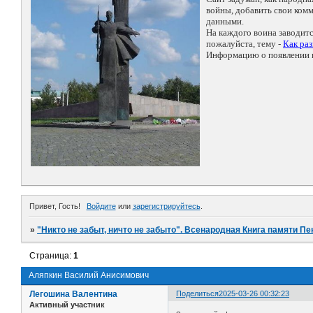
войны, добавить свои ко
данными.
На каждого воина заводит
пожалуйста, тему -
Как ра
Информацию о появлении н
Привет, Гость!
Войдите
или
зарегистрируйтесь
.
»
"Никто не забыт, ничто не забыто". Всенародная Книга памяти Пе
Страница:
1
Аляпкин Василий Анисимович
Легошина Валентина
Поделиться
2025-03-26 00:32:23
Активный участник