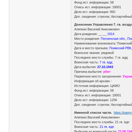
Фонд ист. информации: 58
Опись ист. информации: 18001
Дело ист. информации: 850
Доп. сведения: стрелок; беспартийны
Донесение Управления 7. гв. возд
Аляпкин Василий Анисимович
Дата рождения: __.__.
1914
Место рождения:
Пензенская обл., По
Наименование военкомата: Поимский 
Дата и место призыва:
Поимский РВК,
Воинское звание: рядовой
Последнее место службы: 7 гв. вдд
Воинская часть:
7 гв. вдд
Дата выбытия:
27.10.1943
Причина выбытия:
убит
Первичное место захоронения:
Украи
Информация об архиве -
Источник информации: ЦАМО
Фонд ист. информации: 58
Опись ист. информации: 18001
Дело ист. информации: 1256
Доп. сведения: стрелок; беспартийны
Именной список части.
https://pam
Аляпкин Василий Анисимович
Последнее место службы: 21 гв. вдп
Воинская часть:
21 гв. вдп
Выбытие из воинской части:
23.08.19