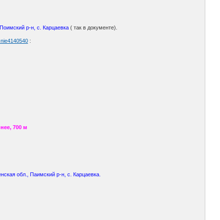
 Поимский р-н, с. Карцаевка
( так в документе).
 nie4140540
:
нее, 700 м
нская обл., Паимский р-н, с. Карцаевка.