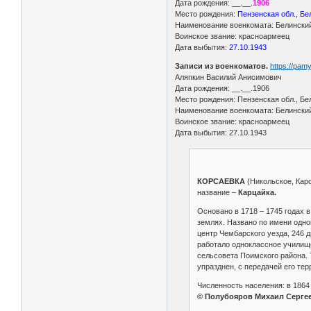
Дата рождения: __.__.
1906
Место рождения:
Пензенская обл., Бе
Наименование военкомата: Белински
Воинское звание: красноармеец
Дата выбытия:
27.10.1943
Записи из военкоматов.
https://pa
Аляпкин Василий Анисимович
Дата рождения: __.__.1906
Место рождения: Пензенская обл., Бе
Наименование военкомата: Белински
Воинское звание: красноармеец
Дата выбытия: 27.10.1943
КОРСАЕВКА
(Никольское, Карс
название –
Карцайка.
Основано в 1718 – 1745 годах 
землях. Названо по имени одно
центр Чембарского уезда, 246 д
работало одноклассное училище
сельсовета Поимского района. 
упразднен, с передачей его те
Численность населения: в 1864 –
© Полубояров Михаил Сергееви