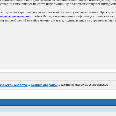
мментарии к имеющейся на сайте информации, дополнить имеющуюся информа
ся отдельная страница, посвященная конкретному участнику войны. Прежде ч
змещать информацию
. Любая Ваша дополнительная информация очень важна дл
овых сообщений на сайте можно узнавать, подписавшись на страничках книг
нзенской области.
»
Белинский район
»
Аляпкин Василий Анисимович