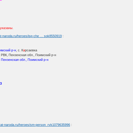
 указаны.
at-naroda.ru/heroes/isp-che … sok8550919
:
имский р-н
, с. К
а
рсаевка
РВК, Пензенская обл., Поимский р-н
 Пензенская обл., Поимский р-н
43
myat-naroda.ru/heroes/sm-person_rvk1079635996
: