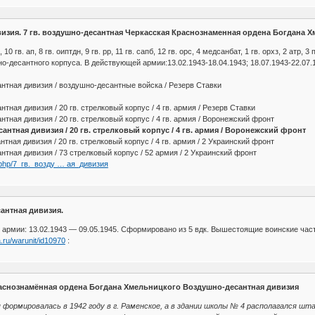
визия. 7 гв. воздушно-десантная Черкасская Краснознаменная ордена Богдана 
 10 гв. ап, 8 гв. оиптдн, 9 гв. рр, 11 гв. сапб, 12 гв. орс, 4 медсанбат, 1 гв. орхз, 2 атр, 3
десантного корпуса. В действующей армии:13.02.1943-18.04.1943; 18.07.1943-22.07.19
антная дивизия / воздушно-десантные войска / Резерв Ставки
тная дивизия / 20 гв. стрелковый корпус / 4 гв. армия / Резерв Ставки
нтная дивизия / 20 гв. стрелковый корпус / 4 гв. армия / Воронежский фронт
сантная дивизия / 20 гв. стрелковый корпус / 4 гв. армия / Воронежский фронт
тная дивизия / 20 гв. стрелковый корпус / 4 гв. армия / 2 Украинский фронт
нтная дивизия / 73 стрелковый корпус / 52 армия / 2 Украинский фронт
ex.php/7_гв._возду … ая_дивизия
антная дивизия.
армии: 13.02.1943 — 09.05.1945. Сформировано из 5 вдк. Вышестоящие воинские части
.ru/warunit/id10970
:
раснознамённая ордена Богдана Хмельницкого Воздушно-десантная дивизия
формировалась в 1942 году в г. Раменское, а в здании школы № 4 располагался штаб