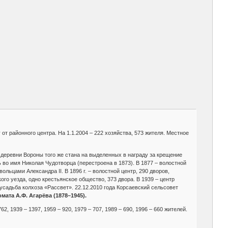
от районного центра. На 1.1.2004 – 222 хозяйства, 573 жителя. Местное
 деревни Вороны того же стана на выделенных в награду за крещение
 во имя Николая Чудотворца (перестроена в 1873). В 1877 – волостной
льцами Александра II. В 1896 г. – волостной центр, 290 дворов,
го уезда, одно крестьянское общество, 373 двора. В 1939 – центр
усадьба колхоза «Рассвет». 22.12.2010 года Корсаевский сельсовет
мата А.Ф. Агарёва (1878–1945).
62, 1939 – 1397, 1959 – 920, 1979 – 707, 1989 – 690, 1996 – 660 жителей.