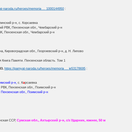
yat-naroda.ru/heroes/memoria … 1000144950
:
инский р-н, с. Корсаевка
й РВК, Пензенская обл., Чембарский р-н
К, Пензенская обл., Чембарский р-н
, Кировоградская обл., Георгиевский р-н, д. Н. Липово
 Книга Памяти. Пензенская область. Том 1
43.
https://pamyat-naroda.ru/heroes/memoria … ie53178695
:
имский р-н,
с. К
а
рсаевка
РВК, Пензенская обл., Поимский р-н
 Пензенская обл., Поимский р-н
нская ССР,
Сумская обл., Ахтырский р-н, с/з Ударник, южнее, 50 м