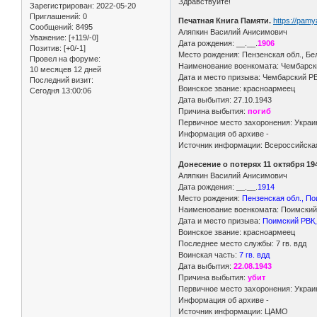
Здравствуйте!
Зарегистрирован
: 2022-05-20
Приглашений:
0
Печатная Книга Памяти.
https://pam
Сообщений:
8495
Аляпкин Василий Анисимович
Уважение:
[+119/-0]
Дата рождения: __.__.
1906
Позитив:
[+0/-1]
Место рождения: Пензенская обл., Бел
Провел на форуме:
Наименование военкомата: Чембарски
10 месяцев 12 дней
Дата и место призыва: Чембарский РВ
Последний визит:
Воинское звание: красноармеец
Сегодня 13:00:06
Дата выбытия: 27.10.1943
Причина выбытия:
погиб
Первичное место захоронения: Украина
Информация об архиве -
Источник информации: Всероссийская
Донесение о потерях 11 октября 19
Аляпкин Василий Анисимович
Дата рождения: __.__.
1914
Место рождения:
Пензенская обл., По
Наименование военкомата: Поимский 
Дата и место призыва:
Поимский РВК,
Воинское звание: красноармеец
Последнее место службы: 7 гв. вдд
Воинская часть:
7 гв. вдд
Дата выбытия:
22.08.1943
Причина выбытия:
убит
Первичное место захоронения: Украи
Информация об архиве -
Источник информации: ЦАМО