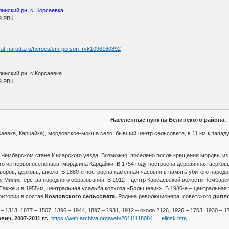
линский рн, с. Корсаевка
й РВК
myat-naroda.ru/heroes/sm-person_rvk1096160892
:
линский рн, с.Корсаевка
й РВК
Населенные пункты Белинского района.
аевка, Карцайка), мордовское-мокша село, бывший центр сельсовета, в 11 км к западу 
в Чембарском стане Инсарского уезда. Возможно, поселено после крещения мордвы из
го из первопоселенцев, мордвина Карцайки. В 1754 году построена деревянная церковь
воров, церковь, школа. В 1880-е построена каменная часовня в память убитого народово
 Министерства народного образования. В 1912 – центр Карсаевской волости Чембарско
Также и в 1955-м, центральная усадьба колхоза «Большевик». В 1980-е – центральная 
рритории в состав
Козловского сельсовета.
Родина революционера, советского
дипло
 1313, 1877 – 1507, 1896 – 1944, 1897 – 1931, 1912 – около 2126, 1926 – 1703, 1930 – 17
ч, 2007-2011 гг.
https://web.archive.org/web/20111118084 … elinsk.htm