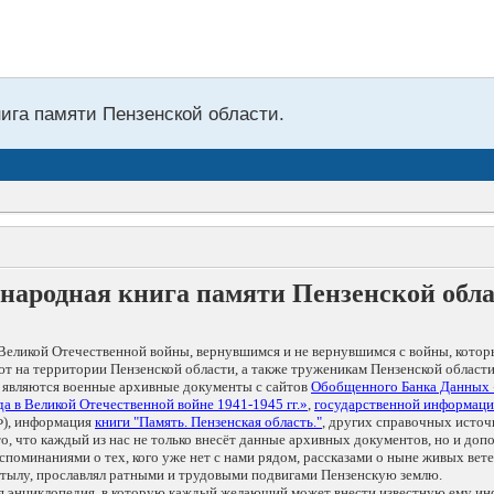
нига памяти Пензенской области.
народная книга памяти Пензенской обл
Великой Отечественной войны, вернувшимся и не вернувшимся с войны, котор
т на территории Пензенской области, а также труженикам Пензенской области
 являются военные архивные документы с сайтов
Обобщенного Банка Данных
а в Великой Отечественной войне 1941-1945 гг.»
,
государственной информаци
), информация
книги "Память. Пензенская область."
, других справочных источ
 то, что каждый из нас не только внесёт данные архивных документов, но и 
оминаниями о тех, кого уже нет с нами рядом, рассказами о ныне живых ветер
в тылу, прославлял ратными и трудовыми подвигами Пензенскую землю.
ая энциклопедия, в которую каждый желающий может внести известную ему и