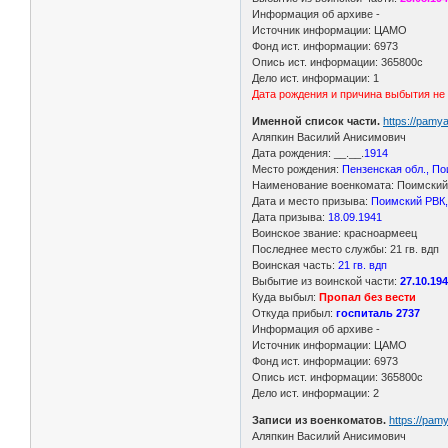
Информация об архиве -
Источник информации: ЦАМО
Фонд ист. информации: 6973
Опись ист. информации: 365800с
Дело ист. информации: 1
Дата рождения и причина выбытия не
Именной список части.
https://pamy
Аляпкин Василий Анисимович
Дата рождения: __.__.
1914
Место рождения:
Пензенская обл., По
Наименование военкомата: Поимский 
Дата и место призыва:
Поимский РВК,
Дата призыва:
18.09.1941
Воинское звание: красноармеец
Последнее место службы: 21 гв. вдп
Воинская часть:
21 гв. вдп
Выбытие из воинской части:
27.10.19
Куда выбыл:
Пропал без вести
Откуда прибыл:
госпиталь 2737
Информация об архиве -
Источник информации: ЦАМО
Фонд ист. информации: 6973
Опись ист. информации: 365800с
Дело ист. информации: 2
Записи из военкоматов.
https://pa
Аляпкин Василий Анисимович