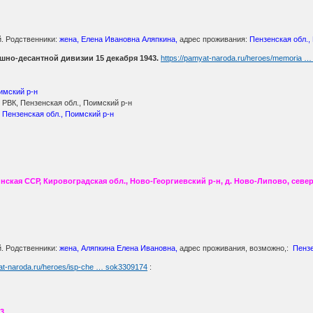
й. Родственники:
жена, Елена Ивановна Аляпкина,
адрес проживания:
Пензенская обл.,
ушно-десантной дивизии 15 декабря 1943.
https://pamyat-naroda.ru/heroes/memoria …
имский р-н
РВК, Пензенская обл., Поимский р-н
 Пензенская обл., Поимский р-н
нская ССР, Кировоградская обл., Ново-Георгиевский р-н, д. Ново-Липово, север
й. Родственники:
жена, Аляпкина Елена Ивановна,
адрес проживания, возможно,:
Пензе
yat-naroda.ru/heroes/isp-che … sok3309174
:
43