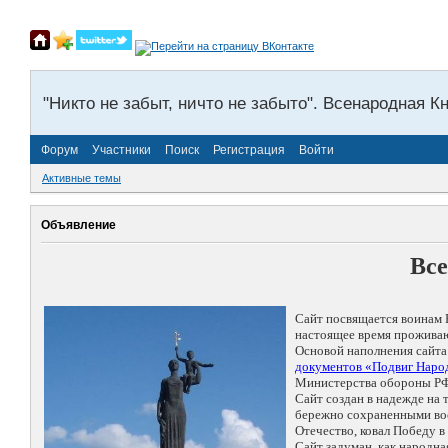
"Никто не забыт, ничто не забыто". Всенародная К
Форум
Участники
Поиск
Регистрация
Войти
Активные темы
Объявление
Все
Сайт посвящается воинам 
настоящее время проживаю
Основой наполнения сайта
документов «Подвиг Народ
Министерства обороны РФ
Сайт создан в надежде на
бережно сохраненными восп
Отечество, ковал Победу 
Сайт задуман, как народн