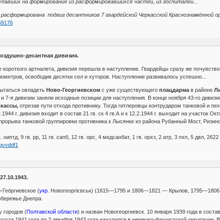
павших на формирование из расформировавшихся частей, из госпиталей...
а расформирована подвиг десантников 7 гвардейской Черкасской Краснознамённой о
59176
воздушно-десантная дивизия.
осле короткого артналета, дивизия перешла в наступление. Гвардейцы сразу же почувст
лометров, освободив десятки сел и хуторов. Наступление развивалось успешно...
ытаться овладеть
Ново-Георгиевском
с уже существующего
плацдарма
в районе
Л
я и 7-я дивизии заняли исходные позиции для наступления. В конце ноября 43-го дивиз
кассы,
отрезав пути отхода противнику. Тогда гитлеровцы контрударом танковой и пе
.1944 г. дивизия входит в состав 21 гв. ск 4 гв.А и к 12.2.1944 г. выходит на участо
прорыва танковой группировки противника к Лысянке из района Рубанный Мост, Ризино
гв. оиптд, 9 гв. рр, 11 гв. сапб, 12 гв. орс, 4 медсанбат, 1 гв. орхз, 2 атр, 3 пхп, 5 двл, 2622
7gvvddf1
7.10.1943.
-Гео́ргиевское (
укр
. Новогеоргієвськ) (1615—1795 и 1806—1821 — Крылов, 1795—180
вобережье Днепра.
у городов (
Полтавской области
) и назван Новогеоргиевск. 10 января 1939 года в соста
густа 1941 года по 2 декабря 1943 года находился в немецко-фашистской оккупации. 