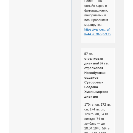
Райки — на
онлайн карте c
фотографиями,
панорамами и
планированием
маршрутов.
https://yandex.ru/maps/49/penza
ll=44.967879,53.199553&amp;z=
57 гв.
стрелковая
дивизия/ 57 гв.
стрелковая
Новобугская
орденов
Суворова и
Богдана
Хмельницкого
дивизия
170 гв. сп, 172 гв.
сп, 174 гв. сп,
128 гв. ап, 64 гв.
оиптдн, 74 гв.
зенбатр — до
20.04.1943, 59 гв.