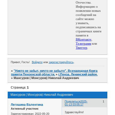
Отечества.
Информацию о
появлении новых
сообщений на
сайте можно
узнавать,
подписавшись на
страничках книги
памяти в
ВКонтакте
,
Телеграмм
или
Твиттер
.
Привет, Гость!
Войдите
или
зарегистрируйтесь
.
»
"Никто не забыт, ничто не забыто". Всенародная Книга
памяти Пензенской области.
»
г.Пенза. Ленинский район.
»
Мансуров ( Монсуров) Николай Андреевич
Страница:
1
Мансуров ( Монсуров) Николай Андреевич
Поделиться
2025-
1
Легошина Валентина
01-13 03:05:17
Активный участник
Здравствуйте!
Зарегистрирован
: 2022-05-20