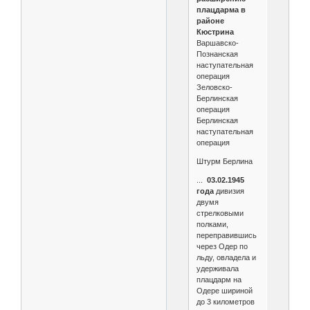
плацдарма в
районе
Кюстрина
Варшавско-
Познанская
наступательная
операция
Зеловско-
Берлинская
операция
Берлинская
наступательная
операция
Штурм Берлина
...
03.02.1945
года
дивизия
двумя
стрелковыми
полками,
переправившись
через Одер по
льду, овладела и
удерживала
плацдарм на
Одере шириной
до 3 километров