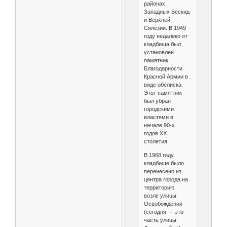
районах
Западных Бескид
и Верхней
Силезии. В 1949
году недалеко от
кладбища был
установлен
памятник
Благодарности
Красной Армии в
виде обелиска.
Этот памятник
был убран
городскими
властями в
начале 90-х
годов XX
столетия.
В 1968 году
кладбище было
перенесено из
центра города на
территорию
возле улицы
Освобождения
(сегодня — это
часть улицы