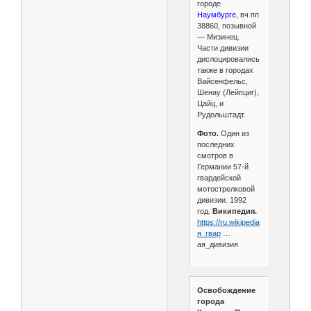
городе
Наумбурге
, вч пп
38860, позывной
— Мизинец.
Части дивизии
дислоцировались
также в городах
Вайсенфельс,
Шенау (Лейпциг),
Цайц, и
Рудольштадт.
Фото.
Один из
последних
смотров в
Германии 57-й
гвардейской
мотострелковой
дивизии. 1992
год.
Википедия.
https://ru.wikipedia.org/wiki/57-
я_гвар
…
ая_дивизия
Освобождение
города