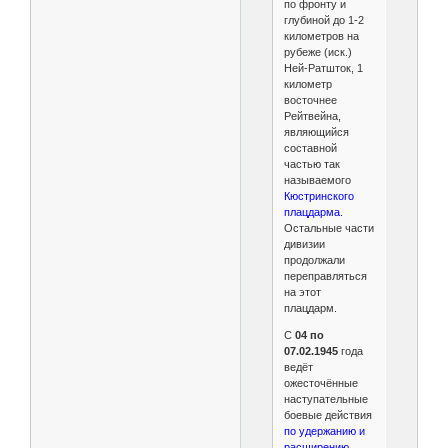
по фронту и
глубиной до 1-2
километров на
рубеже (иск.)
Ней-Ратшток, 1
километр
восточнее
Рейтвейна,
являющийся
составной
частью так
называемого
Кюстринского
плацдарма.
Остальные части
дивизии
продолжали
переправляться
на этот
плацдарм.
С
04 по
07.02.1945
года
ведёт
ожесточённые
наступательные
боевые действия
по удержанию и
расширению