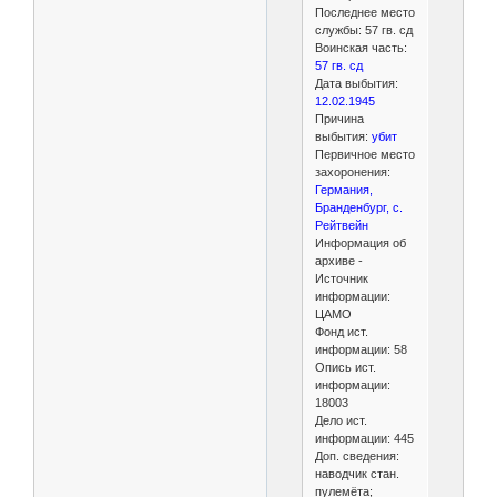
Последнее место
службы: 57 гв. сд
Воинская часть:
57 гв. сд
Дата выбытия:
12.02.1945
Причина
выбытия:
убит
Первичное место
захоронения:
Германия,
Бранденбург, с.
Рейтвейн
Информация об
архиве -
Источник
информации:
ЦАМО
Фонд ист.
информации: 58
Опись ист.
информации:
18003
Дело ист.
информации: 445
Доп. сведения:
наводчик стан.
пулемёта;