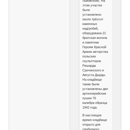
Львовской). На
этом участке
было
установлено
около трёхсот
каменных
надгробий,
оборудована 21
братская могила
и памятник
Героям Красной
Армии авторства
польских
скульпторов
Ришарда
Срочинского и
Августа Дырды.
На кладбище
также были
установлены две
артиллерийские
пушки 76
калибра образца
1942 года.
В настоящее
время кладбище
открыто для
свободного