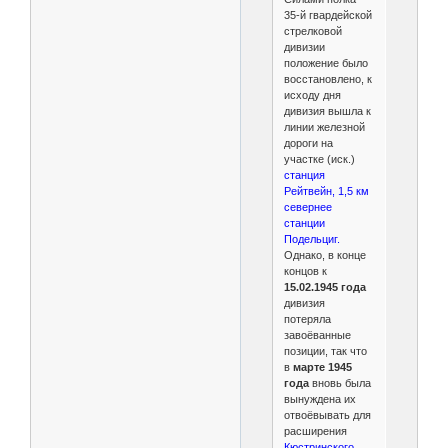
35-й гвардейской
стрелковой
дивизии
положение было
восстановлено, к
исходу дня
дивизия вышла к
линии железной
дороги на
участке (иск.)
станция
Рейтвейн, 1,5 км
севернее
станции
Подельциг.
Однако, в конце
концов к
15.02.1945 года
дивизия
потеряла
завоёванные
позиции, так что
в
марте 1945
года
вновь была
вынуждена их
отвоёвывать для
расширения
Кюстринского