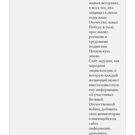
живых ветеранах,
о всех тех, кто
защищал в лихие
годы наше
Отечество, ковал
Победу в тылу,
прославлял
ратными и
трудовыми
подвигами
Пензенскую
землю.
Сайт задуман, как
народная
энциклопедия, в
которую каждый
желающий может
внести известную
ему информацию
об участниках
Великой
Отечественной
войны, добавить
свои комментарии
к имеющейся на
сайте
информации,
дополнить