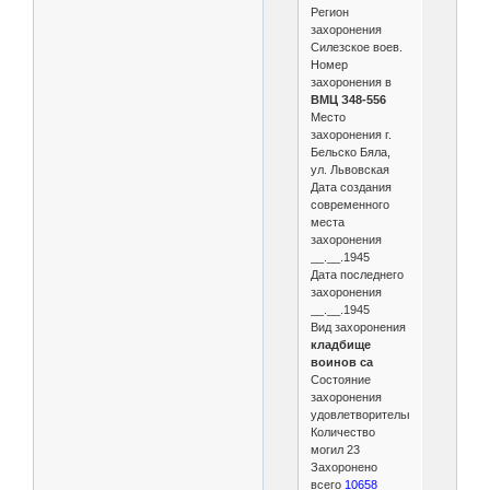
Регион
захоронения
Силезское воев.
Номер
захоронения в
ВМЦ З48-556
Место
захоронения г.
Бельско Бяла,
ул. Львовская
Дата создания
современного
места
захоронения
__.__.1945
Дата последнего
захоронения
__.__.1945
Вид захоронения
кладбище
воинов са
Состояние
захоронения
удовлетворительное
Количество
могил 23
Захоронено
всего
10658