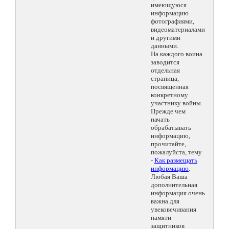
имеющуюся
информацию
фотографиями,
видеоматериалами
и другими
данными.
На каждого воина
заводится
отдельная
страница,
посвященная
конкретному
участнику войны.
Прежде чем
начать
обрабатывать
информацию,
прочитайте,
пожалуйста, тему
-
Как размещать
информацию
.
Любая Ваша
дополнительная
информация очень
важна для
увековечивания
памяти
защитников