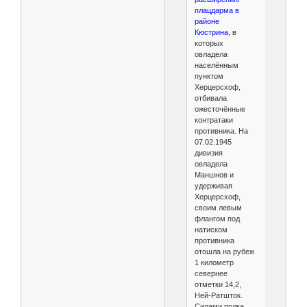
плацдарма в
районе
Кюстрина,
в
которых
овладела
населённым
пунктом
Херцерсхоф,
отбивала
ожесточённые
контратаки
противника. На
07.02.1945
дивизия
овладела
Маншнов и
удерживая
Херцерсхоф,
своим левым
флангом под
натиском
противника
отошла на рубеж
1 километр
севернее
отметки 14,2,
Ней-Ратшток.
Силами полка