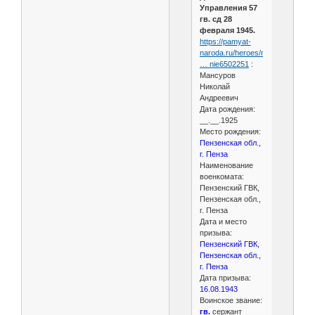
Управления 57
гв. сд 28
февраля 1945.
https://pamyat-
naroda.ru/heroes/memoria
… nie6502251
:
Мансуров
Николай
Андреевич
Дата рождения:
__.__.1925
Место рождения:
Пензенская обл.,
г. Пенза
Наименование
военкомата:
Пензенский ГВК,
Пензенская обл.,
г. Пенза
Дата и место
призыва:
Пензенский ГВК,
Пензенская обл.,
г. Пенза
Дата призыва:
16.08.1943
Воинское звание:
гв.
сержант