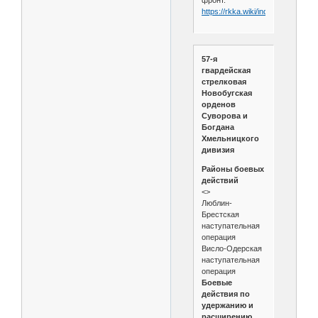
фронт.
https://rkka.wiki/index.php/57_г
57-я
гвардейская
стрелковая
Новобугская
орденов
Суворова и
Богдана
Хмельницкого
дивизия
Районы боевых
действий
<>
Люблин-
Брестская
наступательная
операция
Висло-Одерская
наступательная
операция
Боевые
действия по
удержанию и
расширению