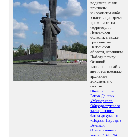
родились, были
призваны,
захоронены либо
в настоящее время
проживают на
территории
Пензенской
области, а также
труженикам
Пензенской
области, ковавшим
Победу в тылу.
Основой
наполнения сайта
являются военные
архивные
документы с
сайтов
Обобщенного
Банка Данных
«Мемориал»
,
Общедоступного
электронного
банка документов
«Подвиг Народа в
Великой
Отечественной
войне 1941-1945