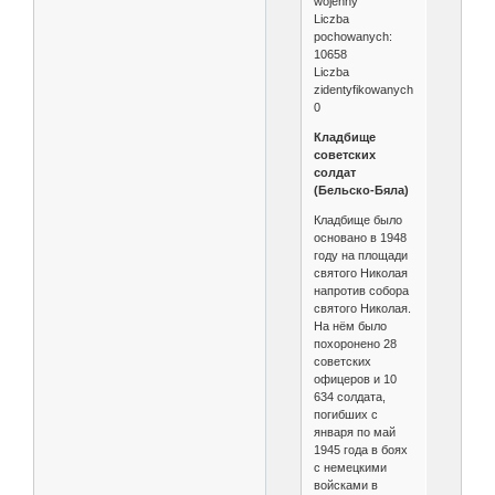
wojenny
Liczba
pochowanych:
10658
Liczba
zidentyfikowanych:
0
Кладбище
советских
солдат
(Бельско-Бяла)
Кладбище было
основано в 1948
году на площади
святого Николая
напротив собора
святого Николая.
На нём было
похоронено 28
советских
офицеров и 10
634 солдата,
погибших с
января по май
1945 года в боях
с немецкими
войсками в