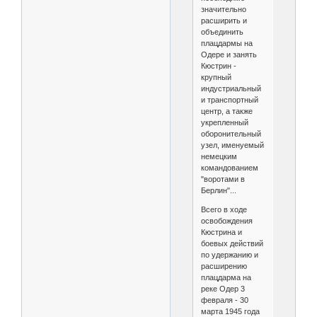
значительно
расширить и
объединить
плацдармы на
Одере и занять
Кюстрин -
крупный
индустриальный
и транспортный
центр, а также
укрепленный
оборонительный
узел, именуемый
немецким
командованием
"воротами в
Берлин"...
Всего в ходе
освобождения
Кюстрина и
боевых действий
по удержанию и
расширению
плацдарма на
реке Одер 3
февраля - 30
марта 1945 года