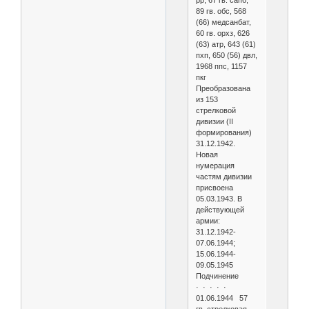
рр, 67 гв. сапб,
89 гв. обс, 568
(66) медсанбат,
60 гв. орхз, 626
(63) атр, 643 (61)
пхп, 650 (56) двл,
1968 ппс, 1157
пкг
Преобразована
из 153
стрелковой
дивизии (II
формирования)
31.12.1942.
Новая
нумерация
частям дивизии
присвоена
05.03.1943. В
действующей
армии:
31.12.1942-
07.06.1944;
15.06.1944-
09.05.1945
Подчинение
· · · · ·
01.06.1944 57