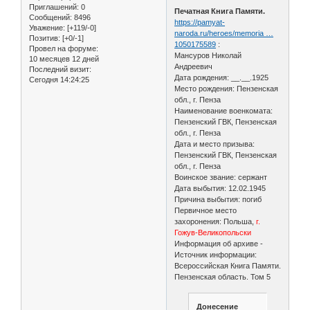
Приглашений:
0
Печатная Книга Памяти.
Сообщений:
8496
https://pamyat-
Уважение:
[+119/-0]
naroda.ru/heroes/memoria …
Позитив:
[+0/-1]
1050175589
:
Провел на форуме:
Мансуров Николай
10 месяцев 12 дней
Андреевич
Последний визит:
Дата рождения: __.__.1925
Сегодня 14:24:25
Место рождения: Пензенская
обл., г. Пенза
Наименование военкомата:
Пензенский ГВК, Пензенская
обл., г. Пенза
Дата и место призыва:
Пензенский ГВК, Пензенская
обл., г. Пенза
Воинское звание: сержант
Дата выбытия: 12.02.1945
Причина выбытия: погиб
Первичное место
захоронения: Польша,
г.
Гожув-Великопольски
Информация об архиве -
Источник информации:
Всероссийская Книга Памяти.
Пензенская область. Том 5
Донесение