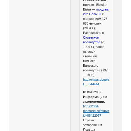
Бе́льско-Бя́ла
(польск. Bielsko-
Biała) —
город на
юге Польши
с
населением 176
678 человек
(2004 г.).
Расположен в
Силезском
воеводстве
(с
1999 г.), ранее
являлся
столицей
Бельско-
Бяльского
воеводства (1975
—1998).
http://maps.google.com/maps?
ll.....044444
ID 86422087
Информация о
захоронении.
https://obd-
memorial.ru/html/info.htm?
id=86422087
Страна
захоронения
Польша