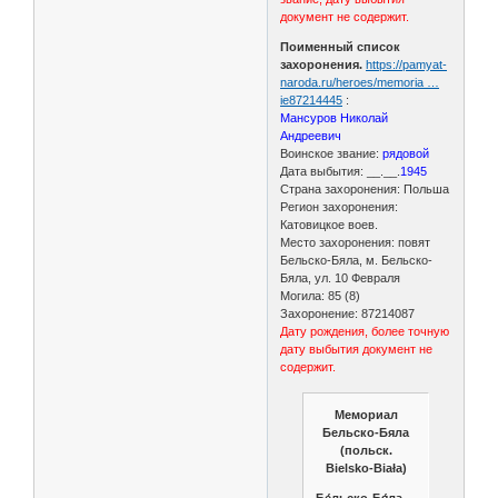
документ не содержит.
Поименный список
захоронения.
https://pamyat-
naroda.ru/heroes/memoria …
ie87214445
:
Мансуров Николай
Андреевич
Воинское звание:
рядовой
Дата выбытия: __.__.
1945
Страна захоронения: Польша
Регион захоронения:
Катовицкое воев.
Место захоронения: повят
Бельско-Бяла, м. Бельско-
Бяла, ул. 10 Февраля
Могила: 85 (8)
Захоронение: 87214087
Дату рождения, более точную
дату выбытия документ не
содержит.
Мемориал
Бельско-Бяла
(польск.
Bielsko-Biała)