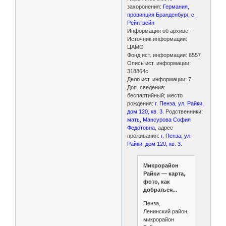
захоронения:
Германия,
провинция Бранденбург, с.
Рейнтвейн
Информация об архиве -
Источник информации:
ЦАМО
Фонд ист. информации: 6557
Опись ист. информации:
318864с
Дело ист. информации: 7
Доп. сведения:
беспартийный; место
рождения:
г. Пенза, ул. Райки,
дом 120, кв. 3.
Родственники:
мать, Мансурова София
Федотовна
, адрес
проживания:
г. Пенза, ул.
Райки, дом 120, кв. 3.
Микрорайон
Райки — карта,
фото, как
добраться...
Пенза,
Ленинский район,
микрорайон