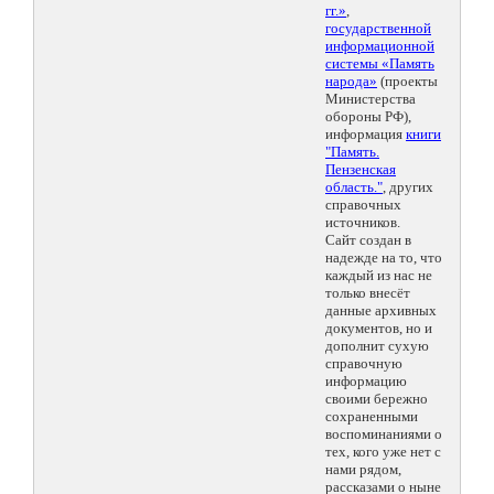
гг.»
,
государственной
информационной
системы «Память
народа»
(проекты
Министерства
обороны РФ),
информация
книги
"Память.
Пензенская
область."
, других
справочных
источников.
Сайт создан в
надежде на то, что
каждый из нас не
только внесёт
данные архивных
документов, но и
дополнит сухую
справочную
информацию
своими бережно
сохраненными
воспоминаниями о
тех, кого уже нет с
нами рядом,
рассказами о ныне