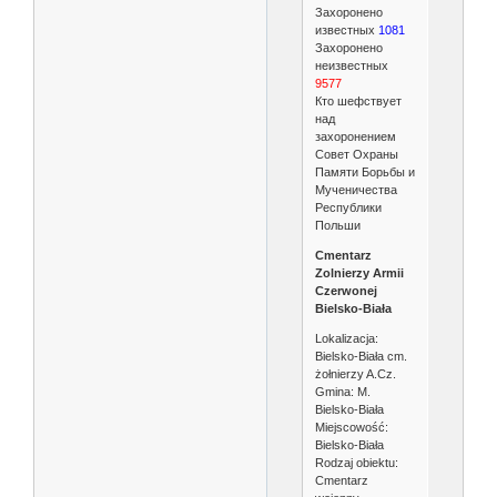
Захоронено
известных
1081
Захоронено
неизвестных
9577
Кто шефствует
над
захоронением
Совет Охраны
Памяти Борьбы и
Мученичества
Республики
Польши
Cmentarz
Zolnierzy Armii
Czerwonej
Bielsko-Biała
Lokalizacja:
Bielsko-Biała cm.
żołnierzy A.Cz.
Gmina: M.
Bielsko-Biała
Miejscowość:
Bielsko-Biała
Rodzaj obiektu:
Cmentarz