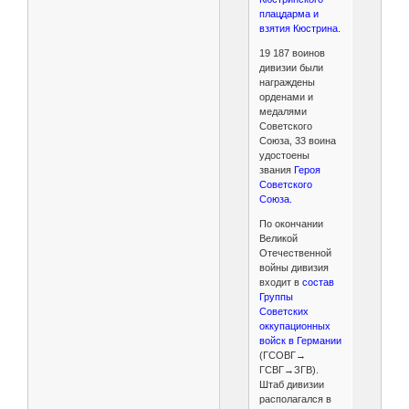
плацдарма и
взятия Кюстрина.
19 187 воинов
дивизии были
награждены
орденами и
медалями
Советского
Союза, 33 воина
удостоены
звания
Героя
Советского
Союза.
По окончании
Великой
Отечественной
войны дивизия
входит в
состав
Группы
Советских
оккупационных
войск в Германии
(ГСОВГ→
ГСВГ→ЗГВ).
Штаб дивизии
располагался в