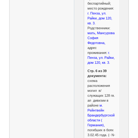
беспартийный;
место рождения:
г. Пенза, ул.
Райки, дом 120,
кв. 3.
Родственники:
мать, Мансурова
София
Федотовна,
адрес
проживания:
г.
Пенза, ул. Райки,
дом 120, кв. 3.
Стр. 6 из 39
документа:
схема
расположения
могил в/
служащих 128 гв.
ап дивизии в
районе
м.
Рейнтвейн
Брандербургской
области (
Германия),
погибших в боях
3.02.45 года. (- N-