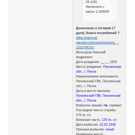
33-126).
Увеличено с
карты 1:100000.
Донесение о потерях (?
дата). Книга погребений ?
https://pamyat-
naroda.ru/heroes/memoria …
1152706152
:
М
о
нсуров Николай
Андреевич
Дата рождения: __.__.1925
Место рождения:
Пензенская
обл., г. Пенза
Наименование военкомата:
Пензенский ГВК, Пензенская
обл., г. Пенза
Дата и место призыва:
Пензенский ГВК, Пензенская
обл., г. Пенза
Воинское звание:
гв.
сержант
Последнее место службы:
170 гв. сп
Воинская часть:
170 гв. сп
Дата выбытия:
12.02.1945
Причина выбытия:
погиб
Первичное место