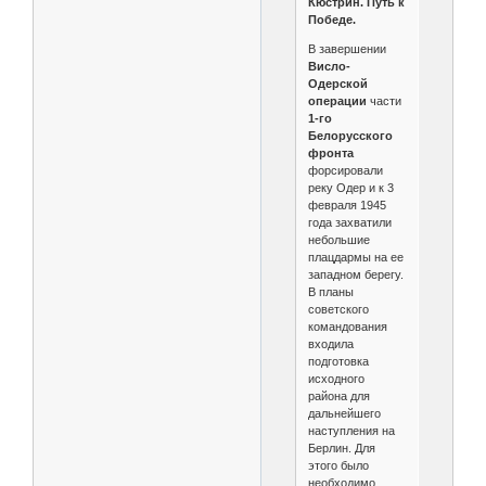
Кюстрин. Путь к
Победе.
В завершении
Висло-
Одерской
операции
части
1-го
Белорусского
фронта
форсировали
реку Одер и к 3
февраля 1945
года захватили
небольшие
плацдармы на ее
западном берегу.
В планы
советского
командования
входила
подготовка
исходного
района для
дальнейшего
наступления на
Берлин. Для
этого было
необходимо