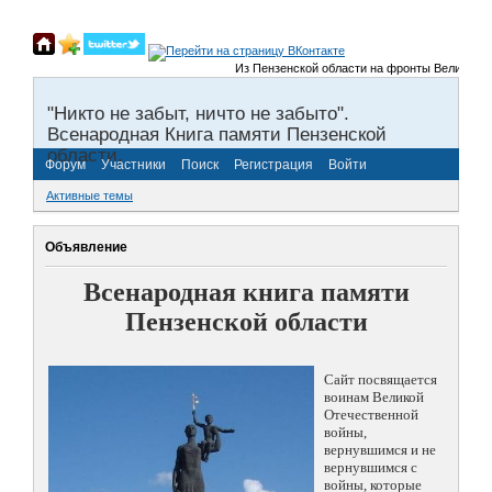
Из Пензенской области на фронты Великой Отечес
"Никто не забыт, ничто не забыто".
Всенародная Книга памяти Пензенской
области.
Форум
Участники
Поиск
Регистрация
Войти
Активные темы
Объявление
Всенародная книга памяти
Пензенской области
Сайт посвящается
воинам Великой
Отечественной
войны,
вернувшимся и не
вернувшимся с
войны, которые