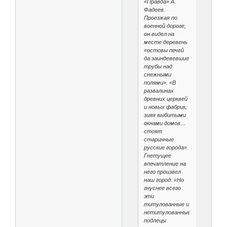
«Правда» А.
Фадеев.
Проезжая по
военной дороге,
он видел на
месте деревень
«остовы печей
да заиндевевшие
трубы над
снежными
полями». «В
развалинах
древних церквей
и новых фабрик,
зияя выбитыми
окнами домов…
стоят
старинные
русские города».
Гнетущее
впечатление на
него произвел
наш город: «Но
гнуснее всего
эти
титулованные и
нетитулованные
подлецы