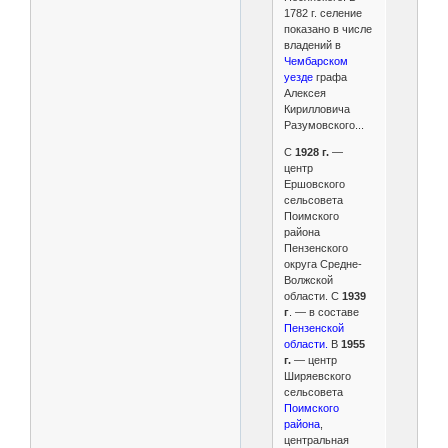
1782 г. селение
показано в числе
владений в
Чембарском
уезде
графа
Алексея
Кирилловича
Разумовского...
C
1928 г.
—
центр
Ершовского
сельсовета
Поимского
района
Пензенского
округа Средне-
Волжской
области
. C
1939
г
. — в составе
Пензенской
области.
В
1955
г.
— центр
Ширяевского
сельсовета
Поимского
района
,
центральная