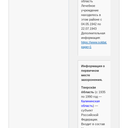
область
Лечебное
учреждение
находилось в
этом районе с
04.05.1942 по
22.07.1943
Дополнительная
информация:
https://www.soldat.ru/hospital.htm
page=1
Информация о
первичном
месте
захоронения.
Тверска́я
о́бласть
(с 1935
по 1990 год —
Калининская
область
) —
субъект
Российской
Федерации.
Входит в состав