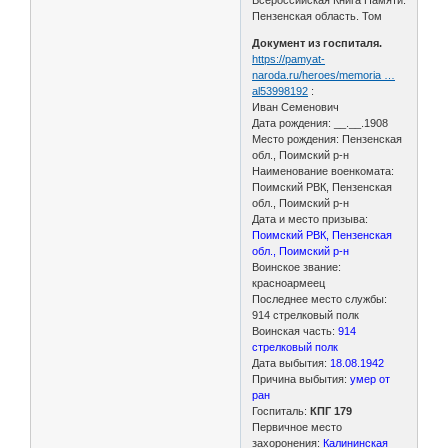
Пензенская область. Том
Документ из госпиталя.
https://pamyat-
naroda.ru/heroes/memoria …
al53998192
:
Иван Семенович
Дата рождения: __.__.1908
Место рождения: Пензенская
обл., Поимский р-н
Наименование военкомата:
Поимский РВК, Пензенская
обл., Поимский р-н
Дата и место призыва:
Поимский РВК, Пензенская
обл., Поимский р-н
Воинское звание:
красноармеец
Последнее место службы:
914 стрелковый полк
Воинская часть:
914
стрелковый полк
Дата выбытия:
18.08.1942
Причина выбытия:
умер от
ран
Госпиталь:
КПГ 179
Первичное место
захоронения:
Калининская