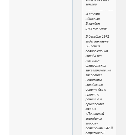
землей.
…………………….
И стоят
обелиски
В каждом
русском селе.
В декабре 1971
года, накануне
30-летия
освобождения
города от
немецко-
фашистских
захватчиков, на
заседании
исполкома
городского
совета было
принято
решение о
присвоении
звания
«Почетный
гражданин
города»
ветеранам 247-й
стрелковой