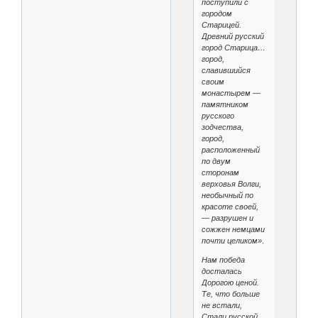
поступили с
городом
Старицей.
Древний русский
город Старица…
город,
славившийся
своим
монастырем —
памятником
русского
зодчества,
город,
расположенный
по двум
сторонам
верховья Волги,
необычный по
красоте своей,
— разрушен и
сожжен немцами
почти целиком»
.
Нам победа
досталась
Дорогою ценой.
Те, что больше
не встали,
Стали русской