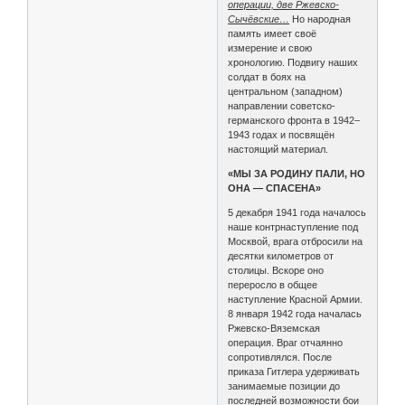
операции, две Ржевско-
Сычёвские…
Но народная
память имеет своё
измерение и свою
хронологию. Подвигу наших
солдат в боях на
центральном (западном)
направлении советско-
германского фронта в 1942–
1943 годах и посвящён
настоящий материал.
«МЫ ЗА РОДИНУ ПАЛИ, НО
ОНА — СПАСЕНА»
5 декабря 1941 года началось
наше контрнаступление под
Москвой, врага отбросили на
десятки километров от
столицы. Вскоре оно
переросло в общее
наступление Красной Армии.
8 января 1942 года началась
Ржевско-Вяземская
операция. Враг отчаянно
сопротивлялся. После
приказа Гитлера удерживать
занимаемые позиции до
последней возможности бои