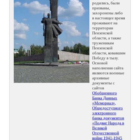
родились, были
призваны,
захоронены либо
в настоящее время
проживают на
территории
Пензенской
области, а также
труженикам
Пензенской
области, ковавшим
Победу в тылу.
Основой
наполнения сайта
являются военные
архивные
документы с
сайтов
Обобщенного
Банка Данных
«Мемориал»
,
Общедоступного
электронного
банка документов
«Подвиг Народа в
Великой
Отечественной
войне 1941-1945