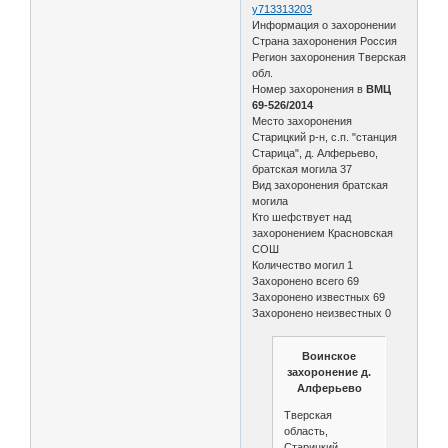
y713313203
Информация о захоронении
Страна захоронения Россия
Регион захоронения Тверская
обл.
Номер захоронения в
ВМЦ
69-526/2014
Место захоронения
Старицкий р-н, с.п. "станция
Старица", д. Алферьево,
братская могила 37
Вид захоронения братская
могила
Кто шефствует над
захоронением Красновская
СОШ
Количество могил 1
Захоронено всего 69
Захоронено известных 69
Захоронено неизвестных 0
Воинское
захоронение д.
Алферьево
Тверская
область,
Старицкий