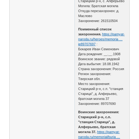
Старицкий р-н, с. Алферьево
Могила: Братская могила
Откуда перезахоронен: д.
Маслово
Захоронение: 261510504
Поименный список
захоронения.
https://pamyat-
naroda.ru/heroes/memoria …
ie89707697
:
Бокарев Иван Семенович
Дата рождения: __.__.1908
Воинское звание: рядовой
Дата выбытия: 18.08.1942
Страна захоронения: Россия
Регион захоронения:
Тверская обл.
Место захоронения:
Старицкий р-н, с.п. "станция
Старица", д. Алферьево,
братская могила 37
Захоронение: 89707690
Воинские захоронения:
Старицкий р-н, с.п.
"станция Старица", д.
Алферьево, братская
могила 37.
https://pamyat-
naroda.ru/memorial/buria …