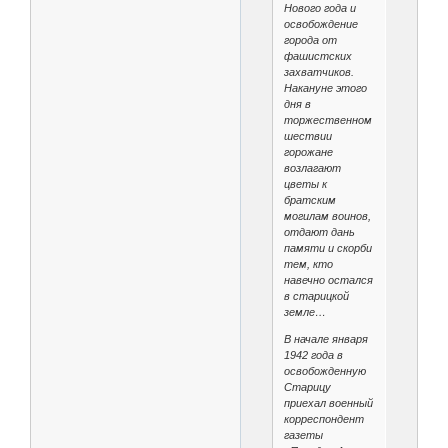
Нового года и
освобождение
города от
фашистских
захватчиков.
Накануне этого
дня в
торжественном
шествии
горожане
возлагают
цветы к
братским
могилам воинов,
отдают дань
памяти и скорби
тем, кто
навечно остался
в старицкой
земле…
В начале января
1942 года в
освобожденную
Старицу
приехал военный
корреспондент
газеты