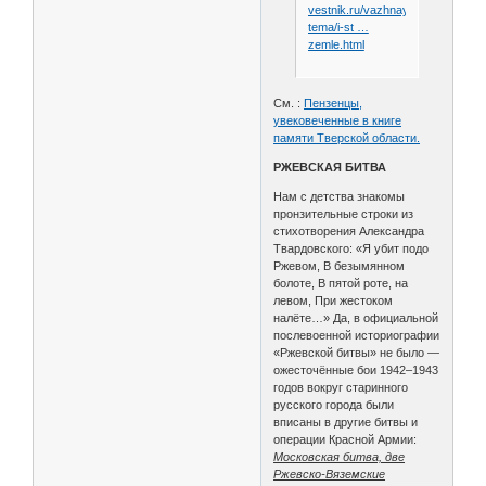
vestnik.ru/vazhnaya-
tema/i-st …
zemle.html
См. :
Пензенцы,
увековеченные в книге
памяти Тверской области.
РЖЕВСКАЯ БИТВА
Нам с детства знакомы
пронзительные строки из
стихотворения Александра
Твардовского: «Я убит подо
Ржевом, В безымянном
болоте, В пятой роте, на
левом, При жестоком
налёте…» Да, в официальной
послевоенной историографии
«Ржевской битвы» не было —
ожесточённые бои 1942–1943
годов вокруг старинного
русского города были
вписаны в другие битвы и
операции Красной Армии:
Московская битва, две
Ржевско-Вяземские