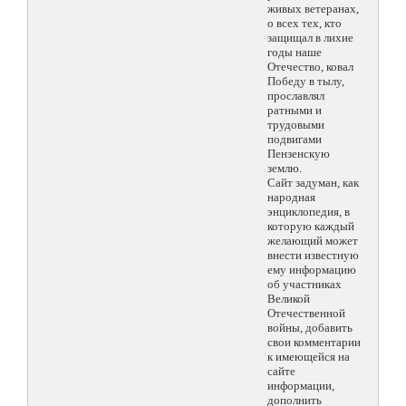
живых ветеранах,
о всех тех, кто
защищал в лихие
годы наше
Отечество, ковал
Победу в тылу,
прославлял
ратными и
трудовыми
подвигами
Пензенскую
землю.
Сайт задуман, как
народная
энциклопедия, в
которую каждый
желающий может
внести известную
ему информацию
об участниках
Великой
Отечественной
войны, добавить
свои комментарии
к имеющейся на
сайте
информации,
дополнить