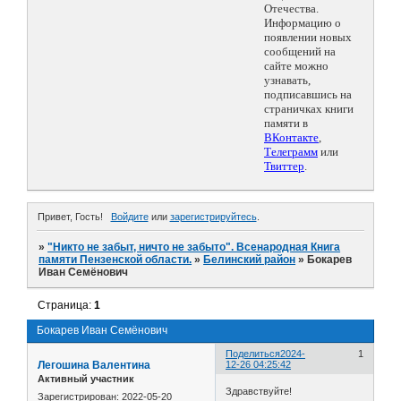
Отечества.
Информацию о
появлении новых
сообщений на
сайте можно
узнавать,
подписавшись на
страничках книги
памяти в
ВКонтакте
,
Телеграмм
или
Твиттер
.
Привет, Гость!
Войдите
или
зарегистрируйтесь
.
»
"Никто не забыт, ничто не забыто". Всенародная Книга
памяти Пензенской области.
»
Белинский район
»
Бокарев
Иван Семёнович
Страница:
1
Бокарев Иван Семёнович
Поделиться
2024-
1
Легошина Валентина
12-26 04:25:42
Активный участник
Здравствуйте!
Зарегистрирован
: 2022-05-20