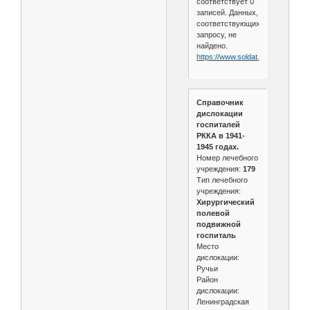
соответствует 0
записей. Данных,
соответствующих
запросу, не
найдено.
https://www.soldat.ru/hospital.html
Справочник
дислокации
госпиталей
РККА в 1941-
1945 годах.
Номер лечебного
учреждения:
179
Тип лечебного
учреждения:
Хирургический
полевой
подвижной
госпиталь
Место
дислокации:
Ручьи
Район
дислокации:
Ленинградская