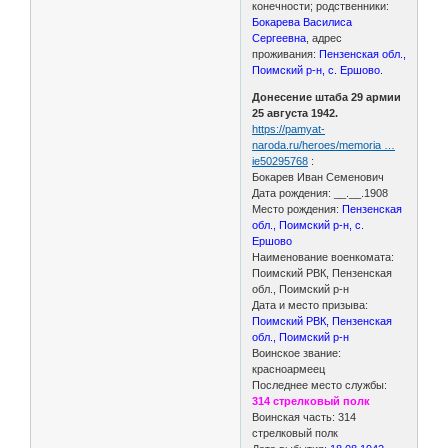
конечности; родственники:
Бокарева Василиса
Сергеевна
, адрес
проживания:
Пензенская обл.,
Поимский р-н, с. Ершово.
Донесение штаба 29 армии
25 августа 1942.
https://pamyat-
naroda.ru/heroes/memoria …
ie50295768
:
Бокарев Иван Семенович
Дата рождения: __.__.1908
Место рождения:
Пензенская
обл., Поимский р-н, с.
Ершово
Наименование военкомата:
Поимский РВК, Пензенская
обл., Поимский р-н
Дата и место призыва:
Поимский РВК, Пензенская
обл., Поимский р-н
Воинское звание:
красноармеец
Последнее место службы:
314 стрелковый полк
Воинская часть: 314
стрелковый полк