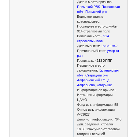
Дата и место призыва:
Поимский РВК, Пензенская
обл., Поимский р-н
Воинское звание:
красноармеец
Последнее место службы:
914 стрелковый полк
Воинская часть:
914
стрелковый полк
Дата выбытия:
18.08.1942
Причина выбытия:
умер от
ран
Госпиталь:
4213 ХППГ
Первичное место
захоронения:
Калининская
обл., Старицкий р-н,
Алферьевский с/с, д.
Алферьево, кладбище
Информация об архиве -
Источник информации:
ЦАМО
Фонд ист. информации: 58
Опись ист. информации:
А-83627
Дело ист. информации: 7040
Доп. сведения: стрелок;
18.08.1942 умер от газовой
гангрены верхней