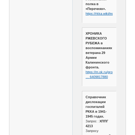
полка в
«Перечнях».
https://rkka.wiki/index.php/914
ХРОНИКА
РЖЕВСКОГО
РУБЕЖА в
воспоминаниях
ветерана 29
Армии
Калининского
фронта.
https://m.ok.ru/group/5196801363
… 6409817880
Справочник
дислокации
госпиталей
РККА в 1941-
1945 годах.
Запрос :
ХППГ
4213
Запросу