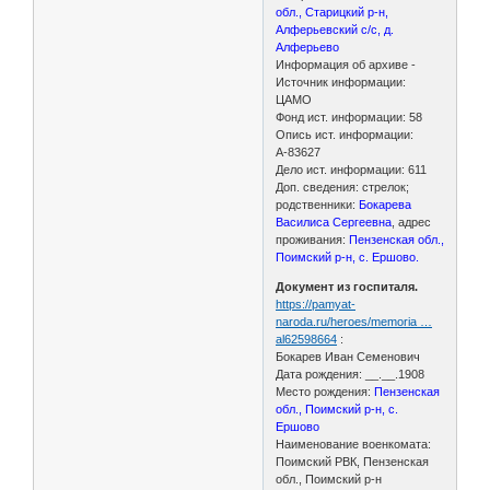
обл., Старицкий р-н,
Алферьевский с/с, д.
Алферьево
Информация об архиве -
Источник информации:
ЦАМО
Фонд ист. информации: 58
Опись ист. информации:
А-83627
Дело ист. информации: 611
Доп. сведения: стрелок;
родственники:
Бокарева
Василиса Сергеевна
, адрес
проживания:
Пензенская обл.,
Поимский р-н, с. Ершово.
Документ из госпиталя.
https://pamyat-
naroda.ru/heroes/memoria …
al62598664
:
Бокарев Иван Семенович
Дата рождения: __.__.1908
Место рождения:
Пензенская
обл., Поимский р-н, с.
Ершово
Наименование военкомата:
Поимский РВК, Пензенская
обл., Поимский р-н