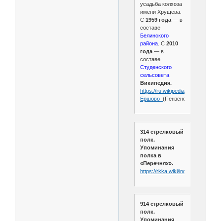
усадьба колхоза
имени Хрущева.
С
1959 года
— в
составе
Белинского
района
. С
2010
года
— в
составе
Студенского
сельсовета.
Википедия.
https://ru.wikipedia.org/wiki/
Ершово_
(Пензенская_область)
314 стрелковый
полк.
Упоминания
полка в
«Перечнях».
https://rkka.wiki/index.php/314
914 стрелковый
полк.
Упоминания