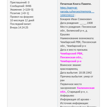
Приглашений:
0
Печатная Книга Памяти.
Сообщений:
8496
https://pamyat-
Уважение:
[+119/-0]
naroda.ru/heroes/memoria …
Позитив:
[+0/-1]
1000159112
:
Провел на форуме:
Бокарев Иван Семенович
10 месяцев 12 дней
Дата рождения: __.__.1908
Последний визит:
Место рождения: Пензенская
Вчера 14:24:25
обл., Белинский р-н, д.
Ершово
Наименование военкомата:
Чембарский РВК, Пензенская
обл., Чембарский р-н
Дата и место призыва:
Чембарский РВК,
Пензенская обл.,
Чембарский р-н
Воинское звание:
красноармеец
Дата выбытия: 18.08.1942
Причина выбытия: умер от
ран
Первичное место
захоронения:
Калининская
обл.
, Старицкий р-н, с.
Алферьево
Информация об архиве -
Источник информации:
Всероссийская Книга Памяти.