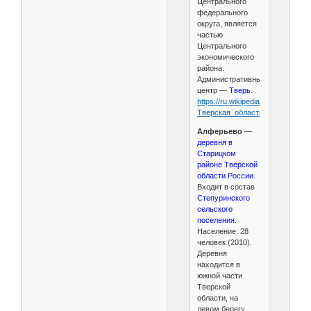
Центрального
федерального
округа, является
частью
Центрального
экономического
района.
Административный
центр —
Тверь
.
https://ru.wikipedia.org/wiki/
Тверская_область
Алферьево
—
деревня в
Старицком
районе Тверской
области России.
Входит в состав
Степуринского
сельского
поселения.
Население: 28
человек (2010).
Деревня
находится в
южной части
Тверской
области, на
левом берегу