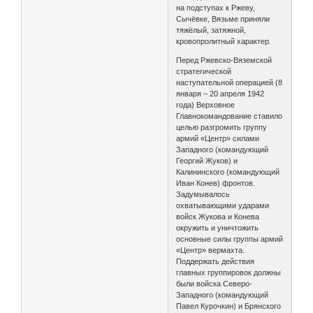
на подступах к Ржеву,
Сычёвке, Вязьме приняли
тяжёлый, затяжной,
кровопролитный характер.
Перед Ржевско-Вяземской
стратегической
наступательной операцией (8
января – 20 апреля 1942
года) Верховное
Главнокомандование ставило
целью разгромить группу
армий «Центр» силами
Западного (командующий
Георгий Жуков) и
Калининского (командующий
Иван Конев) фронтов.
Задумывалось
охватывающими ударами
войск Жукова и Конева
окружить и уничтожить
основные силы группы армий
«Центр» вермахта.
Поддержать действия
главных группировок должны
были войска Северо-
Западного (командующий
Павел Курочкин) и Брянского