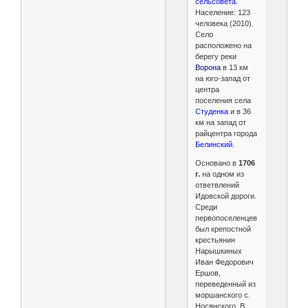
сельсовета.
Население: 123
человека (2010).
Село
расположено на
берегу реки
Ворона
в 13 км
на юго-запад от
центра
поселения села
Студенка
и в 36
км на запад от
райцентра города
Белинский.
Основано в
1706
г.
на одном из
ответвлений
Идовской дороги.
Среди
первопоселенцев
был крепостной
крестьянин
Нарышкиных
Иван Федорович
Ершов,
переведенный из
моршанского с.
Носянского. В