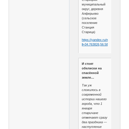
муниципальный
округ, деревня
Алферьево
(сельское
поселение
Станция
Старица)
https://yandex.ru/maps/org/voi
ll=34.763826,56.588053&amp;z=
И стоят
обелиски на
спасённой
земле…
Так уж
сложилось в
современной
истории нашего
города, что 1
января
старичане
отмечают сразу
два праздника —
наступление