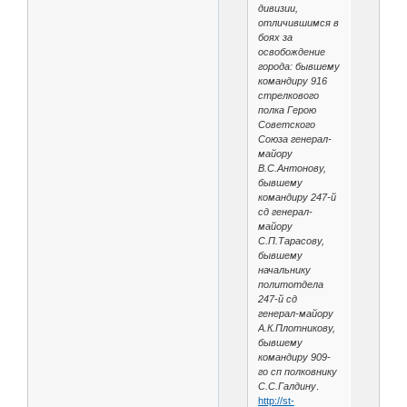
дивизии,
отличившимся в
боях за
освобождение
города: бывшему
командиру 916
стрелкового
полка Герою
Советского
Союза генерал-
майору
В.С.Антонову,
бывшему
командиру 247-й
сд генерал-
майору
С.П.Тарасову,
бывшему
начальнику
политотдела
247-й сд
генерал-майору
А.К.Плотникову,
бывшему
командиру 909-
го сп полковнику
С.С.Галдину
.
http://st-