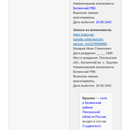
Наименование военкомата:
Белинский РВК
Воинское звание:
красноармеец
Дата выбытия:
18.08.1942
Записи из военкоматов.
https://pamyat-
naroda.ru/heroes/sm-
person_rvk1078594068
:
Бокарев Иван Семенович
Дата рождения: __.__.1908
Место рождения: Пензенская
обл., Белинский рн, с. Ершово
Наименование военкомата:
Белинский РВК
Воинское звание:
красноармеец
Дата выбытия: 18.08.1942
Ершово
—
село
в Белинском
районе
Пензенской
области России
,
входит в состав
Студенского