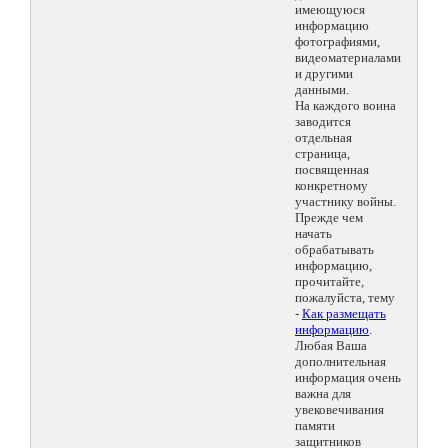
имеющуюся
информацию
фотографиями,
видеоматериалами
и другими
данными.
На каждого воина
заводится
отдельная
страница,
посвященная
конкретному
участнику войны.
Прежде чем
начать
обрабатывать
информацию,
прочитайте,
пожалуйста, тему
-
Как размещать
информацию
.
Любая Ваша
дополнительная
информация очень
важна для
увековечивания
памяти
защитников