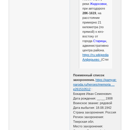
реки
Жидоховки
,
при автодороге
28К-1619
, на
расстоянии
примерно 21
километра (по
прямой) к юго-
востоку от
города
Старицы
,
административного
центра района.
https://ru.wikipedia.org/wiki/
Алферьево_
(Степуринское_сел
Поименный список
захоронения.
https://pamyat-
naroda.ru/heroes/memoria …
e261510512
:
Бокарев Иван Семенович
Дата рождения: __.__.1908
Воинское звание: рядовой
Дата выбытия: 18.08.1942
Страна захоронения: Россия
Регион захоронения:
Тверская обл.
Место захоронения: