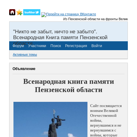
Из Пензенской области на фронты Великой Отечест
"Никто не забыт, ничто не забыто".
Всенародная Книга памяти Пензенской
области.
Форум
Участники
Поиск
Регистрация
Войти
Активные темы
Объявление
Всенародная книга памяти
Пензенской области
Сайт посвящается
воинам Великой
Отечественной
войны,
вернувшимся и не
вернувшимся с
войны, которые