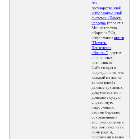
гг.»
,
государственной
информационной
системы «Память
народа»
(проекты
Министерства
обороны РФ),
информация
книги
"Память.
Пензенская
область."
, других
справочных
источников.
Сайт создан в
надежде на то, что
каждый из нас не
только внесёт
данные архивных
документов, но и
дополнит сухую
справочную
информацию
своими бережно
сохраненными
воспоминаниями о
тех, кого уже нет с
нами рядом,
рассказами о ныне