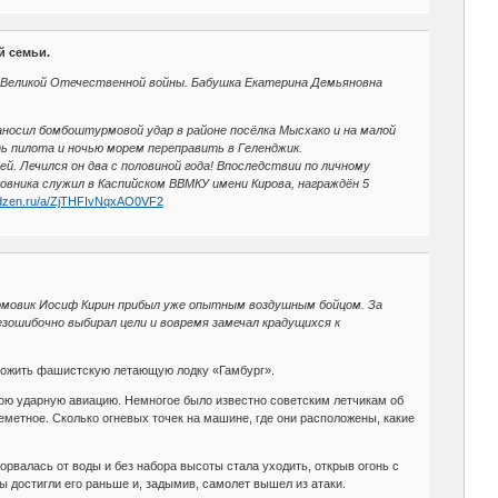
й семьи.
я Великой Отечественной войны. Бабушка Екатерина Демьяновна
наносил бомбоштурмовой удар в районе посёлка Мысхако и на малой
ь пилота и ночью морем переправить в Геленджик.
ей. Лечился он два с половиной года! Впоследствии по личному
вника служил в Каспийском ВВМКУ имени Кирова, награждён 5
//dzen.ru/a/ZjTHFIvNqxAO0VF2
рмовик Иосиф Кирин прибыл уже опытным воздушным бойцом. За
зошибочно выбирал цели и вовремя замечал крадущихся к
чтожить фашистскую летающую лодку «Гамбург».
вою ударную авиацию. Немногое было известно советским летчикам об
метное. Сколько огневых точек на машине, где они расположены, какие
орвалась от воды и без набора высоты стала уходить, открыв огонь с
 достигли его раньше и, задымив, самолет вышел из атаки.