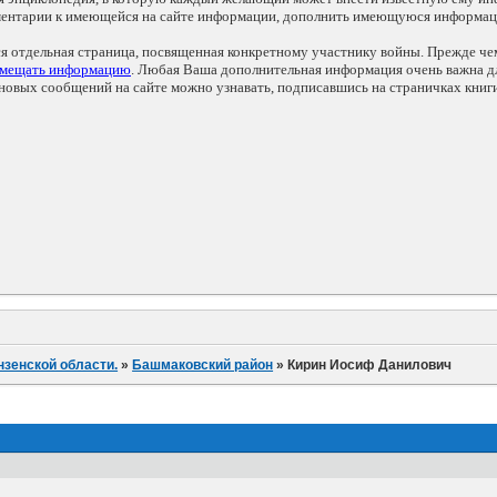
мментарии к имеющейся на сайте информации, дополнить имеющуюся информа
ся отдельная страница, посвященная конкретному участнику войны. Прежде ч
змещать информацию
. Любая Ваша дополнительная информация очень важна дл
овых сообщений на сайте можно узнавать, подписавшись на страничках книг
нзенской области.
»
Башмаковский район
»
Кирин Иосиф Данилович