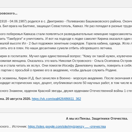
овского...
1918 - 04.06.1987) родился в с. Дмитриево - Поливаново Башмаковского района. Оконч
. Бил врага на Балтике, защищал Севастополь, Кавказ. Не раз попадал в разные труд
ого побережья Кавказа стали появляться разведывательные немецкие гидросамолеты "
ть "Гамбурги" и уничтожить. И вот на подходе к лодке самолет Кирина оказался один 
малой высоте Ил - 2 был подожжен зенитным снарядом. Горела кабина, одежда. Жгло ли
зять его в плен. Но наши десантники сумели отбить обгоревшего летчика.
ирин в госпиталях. Мучил один единственный вопрос: "Кому он такой нужен, изувеченн
ожилая женщина. Оказалось это мать Николая Островского - Ольга Осиповна Островс
а и стала читать их вслух. Они помогли Иосифу Даниловичу выжить, поверить в себя.
партии с просьбой о приеме его в академию, чтобы дальше служить Родине.
 экзамены, Кирин И.Д. был зачислен в Военно - морскую академию. После окончания 
дидат исторических наук, доцент, опубликовал около 50 научных работ, в том числе к
сного Знамени, орденом Красной звезды, двумя орденами Отечественной войны 1 сте
а. 20 августа 2020.
https://vk.com/wall426486611_362
А мы из Пензы. Защитники Отечества.
кого... Источник:
https://sites.google.com/site/myizpenzy … -отечества