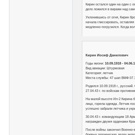
Кирин остался один на один с о
дело ложился в виражи над сам
Уклонившись от огня, Кирин бр
начала глиссировать, оставляя
медленно погрузился. Когда во
Кирин Иосиф Данилович
Годы жизни:
10.09.1918 - 04.06.
Вид авиации: Штурмовая
Категория: летчик
Места службы: 47 шап ВМФ 07.10
Родился 10.09.1918 г., русский
27.04.43 г. по войскам противн
На малой высоте Ил-2 Кирина б
лицо, горела одежда. Летчик п
успешно забрали летчика и укр
30.04.43 г. командующим 18 Ар
награжден двумя орденами Кра
После войны закончил Военно-в
боевых героических делах морск