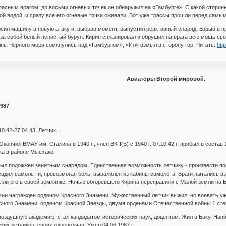
пасным врагом: до восьми огневых точек он обнаружил на «Гамбурге». С какой стороны
ой водой, и сразу все его огневые точки оживали. Вот уже трассы прошли перед самы
осил машину в новую атаку и, выбрав момент, выпустил реактивный снаряд. Взрыв в п
 за собой белый пенистый бурун. Кирин спланировал и обрушил на врага всю мощь сво
лны Черного моря сомкнулись над «Гамбургом», «Ил» взмыл в сторону гор. Читать:
htt
Авиаторы Второй мировой.
1987
.42‑27.04.43. Летчик.
. Окончил ВМАУ им. Сталина в 1940 г., член ВКП(Б) с 1940 г. 07.10.42 г. прибыл в сос
ика в районе Мысхако.
ыл подожжен зенитным снарядом. Единственная возможность летчику - произвести поса
осадил самолет и, превозмогая боль, вывалился из кабины самолета. Враги пытались в
ыли его в своей землянке. Ночью обгоревшего Кирина переправили с Малой земли на 
мии награжден орденом Красного Знамени. Мужественный летчик выжил, но воевать уж
сного Знамени, орденом Красной Звезды, двумя орденами Отечественной войны 1 сте
оздушную академию, стал кандидатом исторических наук, доцентом. Жил в Баку. Написа
их летчиков, своих однополчан. Умер 04.06.1987 г.