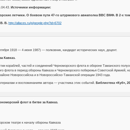
3.04.43.
Источники информации:
Морские летчики. О боевом пути 47-го штурмового авиаполка ВВС ВМФ. В 2-х том
В. В.
http://allaces.ru/p/people.php?id=6702
тября 1918 — 4 июня 1987) — полковник, кандидат исторических наук, доцент.
а Кавказ.
стии кораблей, частей и соединений Черноморского флота в обороне Таманского полу
кого флота в период обороны Кавказа и Черноморского побережья Советской Армией, н
районе Новороссийска и в Новороссийско-Таманской операции 1943 года.
атериалам и воспоминаниям автора — участника этих событий.
Библиотека «Куб», 20
номорский флот в битве за Кавказ.
орском театре к началу обороны Кавказа