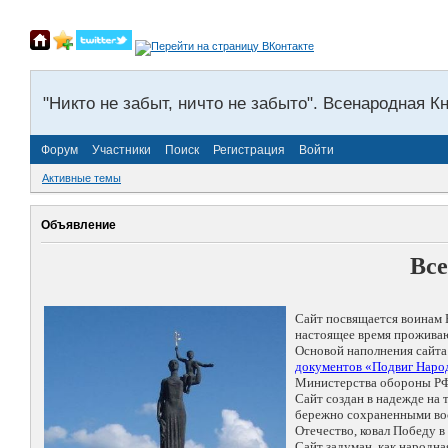
"Никто не забыт, ничто не забыто". Всенародная К
Форум
Участники
Поиск
Регистрация
Войти
Активные темы
Объявление
Все
Сайт посвящается воинам 
настоящее время проживаю
Основой наполнения сайта
документов «Подвиг Народ
Министерства обороны РФ
Сайт создан в надежде на
бережно сохраненными восп
Отечество, ковал Победу 
Сайт задуман, как народн