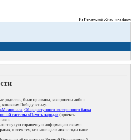
Из Пензенской области на фронты Велико
асти
ые родились, были призваны, захоронены либо в
, ковавшим Победу в тылу.
 «Мемориал»
,
Общедоступного электронного банка
онной системы «Память народа»
(проекты
ников.
дополнит сухую справочную информацию своими
анах, о всех тех, кто защищал в лихие годы наше
нформацию об участниках Великой Отечественной