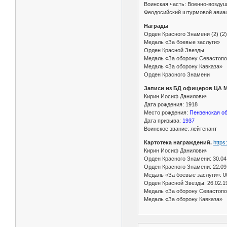
Воинская часть: Военно-возду
Феодосийский штурмовой авиац
Награды
Орден Красного Знамени (2) (2)
Медаль «За боевые заслуги»
Орден Красной Звезды
Медаль «За оборону Севастопо
Медаль «За оборону Кавказа»
Орден Красного Знамени
Записи из БД офицеров ЦА 
Кирин Иосиф Данилович
Дата рождения: 1918
Место рождения:
Пензенская об
Дата призыва:
1937
Воинское звание: лейтенант
Картотека награждений.
https
Кирин Иосиф Данилович
Орден Красного Знамени: 30.04
Орден Красного Знамени: 22.09
Медаль «За боевые заслуги»: 0
Орден Красной Звезды: 26.02.1
Медаль «За оборону Севастоп
Медаль «За оборону Кавказа»