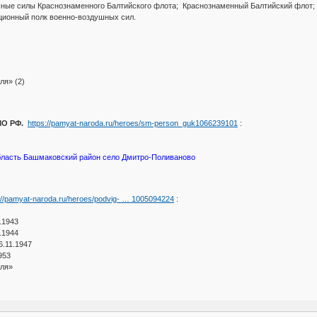
шные силы Краснознаменного Балтийского флота; Краснознаменный Балтийский флот; 
ионный полк военно-воздушных сил.
ля» (2)
МО РФ.
https://pamyat-naroda.ru/heroes/sm-person_guk1066239101
:
ласть Башмаковский район село Дмитро-Поливаново
://pamyat-naroda.ru/heroes/podvig- … 1005094224
:
.1943
.1944
6.11.1947
953
оля»