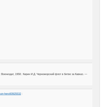
Воениздат, 1958.: Кирин И.Д. Черноморский флот в битве за Кавказ. —
rson-hero93925532
: