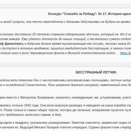
Конкурс "Спасибо за Победу". № 17. История одно
ьи моей супруги, она тесно переплётена с боевыми действиями на Кубани во врем
 в госпиталь доставили 25-летнего страшно обгоревшего лётчика, который на Ил-2 
пом немцев. Ему удалось дотянуть до наших позиций, и десантники сумели отбит
иф Данилович,
а
бабушка долгое время выхаживающая его от ран, ласково звала Ес
поступил в военную академию, защитил кандидатскую диссертацию, в звании полко
колько книг о роли Черноморского флота в Великой отечественной войне...
https:
БЕССТРАШНЫЙ ЛЕТЧИК.
и войска вели тяжелые бои с наступавшими гитлеровскими полчищами, летчик-шту
 и осажденный Севастополь. Руки уверенно держали штурвал, наметанный глаз бе
Кирин вместе с Михаилом Лазаревым, оказалось неожиданным: им, штурмовикам, уни
вились осенью 1942 года. Они вели морскую разведку и наводили на наши корабли с
. Разве только в самых общих чертах: моторы ди¬зельные, вооружение пушечно-пуле
это требовалось выяснить самим, в бою.
дходили к квадрату, указанному разведчиками. Заметив самолеты, вражеская лодка от
 нагнали ее. Ведущий Михаил Лазарев ответил очередью. Однако фашистские снаряды