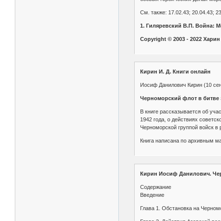
См. также: 17.02.43; 20.04.43; 2
1. Гиляревский В.П. Война: 
Copyright © 2003 - 2022 Харин 
Кирин И. Д. Книги онлайн
Иосиф Данилович Кирин (10 сен
Черноморский флот в битве з
В книге рассказывается об уча
1942 года, о действиях советс
Черноморской группой войск в 
Книга написана по архивным м
Кирин Иосиф Данилович. Чер
Содержание
Введение
Глава 1. Обстановка на Черном