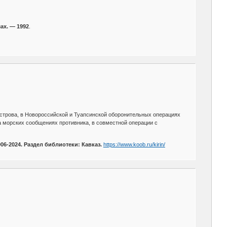
ах. — 1992
.
острова, в Новороссийской и Туапсинской оборонительных операциях
а морских сообщениях противника, в совместной операции с
06-2024. Раздел библиотеки: Кавказ.
https://www.koob.ru/kirin/