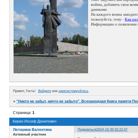
войны, добавить свои ко
данными.
На каждого воина заводит
пожалуйста, тему -
Как ра
Информацию о появлении н
Привет, Гость!
Войдите
или
зарегистрируйтесь
.
»
"Никто не забыт, ничто не забыто". Всенародная Книга памяти Пе
Страница:
1
Кирин Иосиф Данилович
Легошина Валентина
Поделиться
2024-10-30 02:22:47
Активный участник