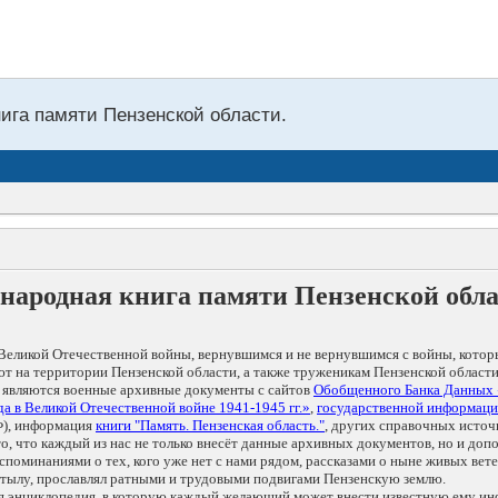
нига памяти Пензенской области.
народная книга памяти Пензенской обл
Великой Отечественной войны, вернувшимся и не вернувшимся с войны, котор
т на территории Пензенской области, а также труженикам Пензенской области
 являются военные архивные документы с сайтов
Обобщенного Банка Данных
а в Великой Отечественной войне 1941-1945 гг.»
,
государственной информаци
), информация
книги "Память. Пензенская область."
, других справочных источ
 то, что каждый из нас не только внесёт данные архивных документов, но и 
оминаниями о тех, кого уже нет с нами рядом, рассказами о ныне живых ветер
в тылу, прославлял ратными и трудовыми подвигами Пензенскую землю.
ая энциклопедия, в которую каждый желающий может внести известную ему и