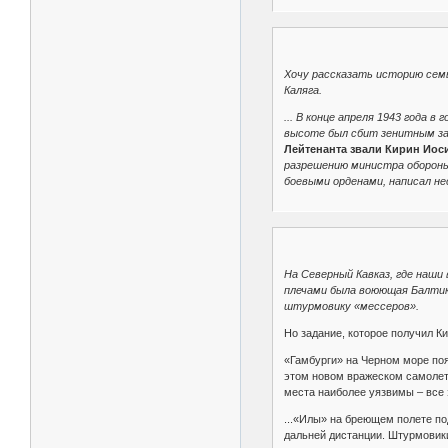
Хочу рассказать историю сем
Каляга.
... В конце апреля 1943 года
высоте был сбит зенитным зал
Лейтенанта звали Кирин Иос
разрешению министра обороны 
боевыми орденами, написал нес
На Северный Кавказ, где наш
плечами была воюющая Балтика
штурмовику «мессеров».
Но задание, которое получил 
«Гамбурги» на Черном море поя
этом новом вражеском самолете
места наиболее уязвимы – все 
...«Илы» на бреющем полете по
дальней дистанции. Штурмовики