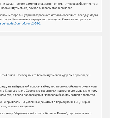
 ни зайди – всюду самолет огрызается огнем. Гитлеровский летчик то и
м носом штурмовика, сейчас они вопьются в самолет.
равом моторе вынудил гитлеровского летчика совершить посадку. Лодка
его огня. Реактивные снаряды настигли цель. Самолет загорелся и
ps://shaddat.3dn.ru/forum/2-68-1
тав 1 аэ 47 шап. Последний его бомбоштурмовой удар был произведен
дку на нейтральной полосе; кабину лизал огонь, обжигало руки и ноги,
зять Кирина в плен. Советские десантники прикрыли его мощным огнем,
Большую, а после освобождения Новороссийска поместили в госпиталь.
е не пришлось. За успешные действия в период войны И. Д.Кирин
пени, многими медалями.
л книгу "Черноморский флот в битве за Кавказ", где повествует о