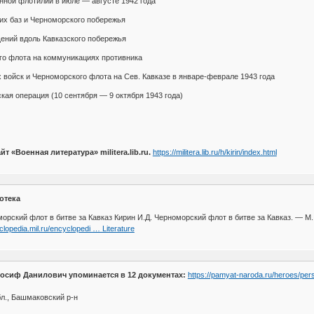
енной флотилии в июле — августе 1942 года
их баз и Черноморского побережья
ений вдоль Кавказского побережья
го флота на коммуникациях противника
х войск и Черноморского флота на Сев. Кавказе в январе-феврале 1943 года
кая операция (10 сентября — 9 октября 1943 года)
йт «Военная литература» militera.lib.ru.
https://militera.lib.ru/h/kirin/index.html
отека
ский флот в битве за Кавказ Кирин И.Д. Черноморский флот в битве за Кавказ. — М.: 
clopedia.mil.ru/encyclopedi … Literature
Иосиф Данилович упоминается в 12 документах:
https://pamyat-naroda.ru/heroes/pe
л., Башмаковский р-н