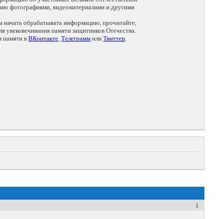
цию фотографиями, видеоматериалами и другими
ем начать обрабатывать информацию, прочитайте,
я увековечивания памяти защитников Отечества.
и памяти в
ВКонтакте
,
Телеграмм
или
Твиттер
.
1