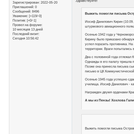
Здравствуйте!
Зарегистрирован
: 2022-05-20
Приглашений:
0
Сообщений:
8496
Выжить помогли письма Остр
Уважение:
[+119/-0]
Позитив:
[+0/-1]
Иосиф Данилович Кирин (10.09.
Провел на форуме:
штурмового авиационного полка
10 месяцев 13 дней
Последний визит:
Осенью 1942 года у Черноморск
Сегодня 10:56:42
Кирину было приказано обнаружи
успел поразить противника. На 
территории. Враги попытались в
Два с половиной года отлежал К
Однажды в его палату пришла п
Позже она принесла письма сын
письмо в ЦК Коммунистической 
Осенью 1945 года успешно сдав
училища. Иосиф Данилович - кан
Награжден двумя орденами Кра
А мы из Пензы! Хохлова Галин
Выжить помогли письма Островс