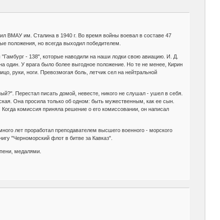
ил ВМАУ им. Сталина в 1940 г. Во время войны воевал в составе 47
ные положения, но всегда выходил победителем.
Гамбург - 138", которые наводили на наши лодки свою авиацию. И. Д.
на один. У врага было более выгодное положение. Но те не менее, Кирин
цо, руки, ноги. Превозмогая боль, летчик сел на нейтральной
ый?". Перестал писать домой, невесте, никого не слушал - ушел в себя.
кая. Она просила только об одном: быть мужественным, как ее сын.
 Когда комиссия приняла решение о его комиссовании, он написал
много лет проработал преподавателем высшего военного - морского
нигу "Черноморский флот в битве за Кавказ".
пени, медалями.