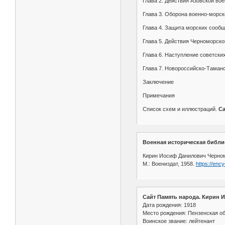
Глава 2. Действия Азовской во
Глава 3. Оборона военно-морск
Глава 4. Защита морских сообщ
Глава 5. Действия Черноморско
Глава 6. Наступление советски
Глава 7. Новороссийско-Таманс
Заключение
Примечания
Список схем и иллюстраций.
Са
Военная историческая библи
Кирин Иосиф Данилович Черномор
М.: Воениздат, 1958.
https://ency
Сайт Память народа. Кирин 
Дата рождения: 1918
Место рождения: Пензенская об
Воинское звание: лейтенант