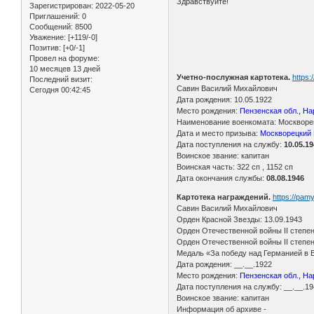
Здравствуйте!
Зарегистрирован
: 2022-05-20
Приглашений:
0
Сообщений:
8500
Уважение:
[+119/-0]
Позитив:
[+0/-1]
Провел на форуме:
10 месяцев 13 дней
Учетно-послужная картотека.
https
Последний визит:
Савин Василий Михайлович
Сегодня 00:42:45
Дата рождения: 10.05.1922
Место рождения:
Пензенская обл., На
Наименование военкомата: Москворецк
Дата и место призыва
: Москворецкий 
Дата поступления на службу:
10.05.1
Воинское звание: капитан
Воинская часть: 322 сп , 1152 сп
Дата окончания службы:
08.08.1946
Картотека награждений.
https://pam
Савин Василий Михайлович
Орден Красной Звезды: 13.09.1943
Орден Отечественной войны II степен
Орден Отечественной войны II степен
Медаль «За победу над Германией в В
Дата рождения: __.__.1922
Место рождения:
Пензенская обл., На
Дата поступления на службу: __.__.1
Воинское звание: капитан
Информация об архиве -