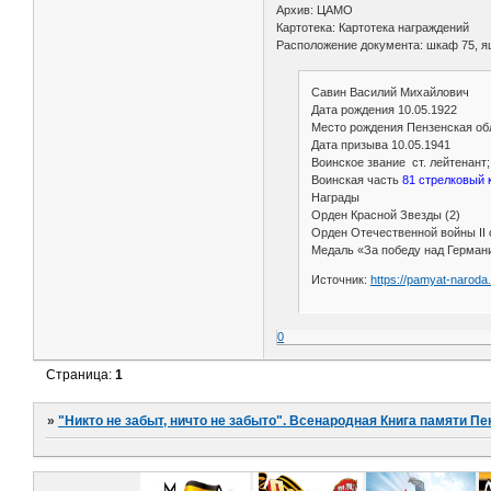
Архив: ЦАМО
Картотека: Картотека награждений
Расположение документа: шкаф 75, я
Савин Василий Михайлович
Дата рождения 10.05.1922
Место рождения Пензенская обл.
Дата призыва 10.05.1941
Воинское звание ст. лейтенант
Воинская часть
81 стрелковый к
Награды
Орден Красной Звезды (2)
Орден Отечественной войны II с
Медаль «За победу над Германи
Источник:
https://pamyat-narod
0
Страница:
1
»
"Никто не забыт, ничто не забыто". Всенародная Книга памяти Пе