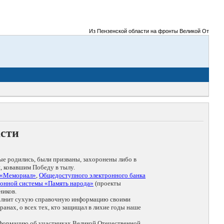
Из Пензенской области на фронты Великой Отечествен
асти
ые родились, были призваны, захоронены либо в
, ковавшим Победу в тылу.
 «Мемориал»
,
Общедоступного электронного банка
онной системы «Память народа»
(проекты
ников.
дополнит сухую справочную информацию своими
анах, о всех тех, кто защищал в лихие годы наше
нформацию об участниках Великой Отечественной