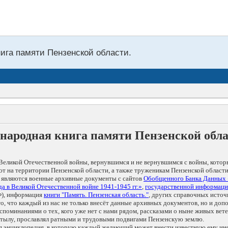
нига памяти Пензенской области.
народная книга памяти Пензенской обл
Великой Отечественной войны, вернувшимся и не вернувшимся с войны, котор
т на территории Пензенской области, а также труженикам Пензенской области
 являются военные архивные документы с сайтов
Обобщенного Банка Данных
а в Великой Отечественной войне 1941-1945 гг.»
,
государственной информаци
), информация
книги "Память. Пензенская область."
, других справочных источ
 то, что каждый из нас не только внесёт данные архивных документов, но и 
оминаниями о тех, кого уже нет с нами рядом, рассказами о ныне живых ветер
в тылу, прославлял ратными и трудовыми подвигами Пензенскую землю.
ая энциклопедия, в которую каждый желающий может внести известную ему и