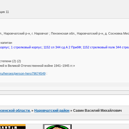
щик 11
, Наровчатский р-н, г. Наровчат ; Пензенская обл., Наровчатский р-н, д. Сосновка М
; капитан
орпус; 1 стрелковый корпус; 1152 сп 344 сд А 2 ПрибФ; 1152 стрелковый полк 344 стр
тепени (2) (2)
ей в Великой Отечественной войне 1941–1945 гг.»
a.ru/heroes/person-hero79674549
:
нзенской области.
»
Наровчатский район
»
Савин Василий Михайлович