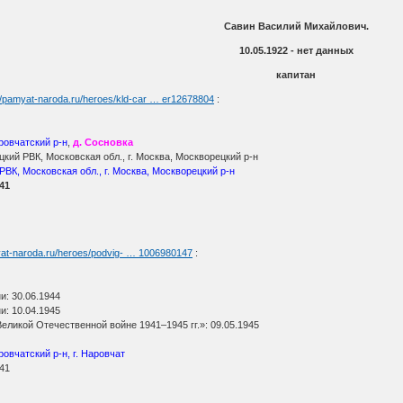
Савин Василий Михайлович.
10.05.1922 - нет данных
капитан
://pamyat-naroda.ru/heroes/kld-car … er12678804
:
ровчатский р-н
,
д. Сосновка
ий РВК, Московская обл., г. Москва, Москворецкий р-н
РВК, Московская обл., г. Москва, Москворецкий р-н
941
yat-naroda.ru/heroes/podvig- … 1006980147
:
и: 30.06.1944
и: 10.04.1945
еликой Отечественной войне 1941–1945 гг.»: 09.05.1945
ровчатский р-н, г. Наровчат
941