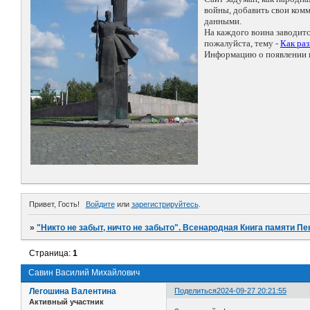
войны, добавить свои ко
данными.
На каждого воина заводит
пожалуйста, тему -
Как ра
Информацию о появлении н
Привет, Гость!
Войдите
или
зарегистрируйтесь
.
»
"Никто не забыт, ничто не забыто". Всенародная Книга памяти Пе
Страница:
1
Савин Василий Михайлович
Легошина Валентина
Поделиться
2024-09-27 20:21:55
Активный участник