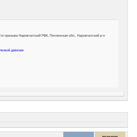
есто призыва Наровчатский РВК, Пензенская обл., Наровчатский р-н
елковой дивизии