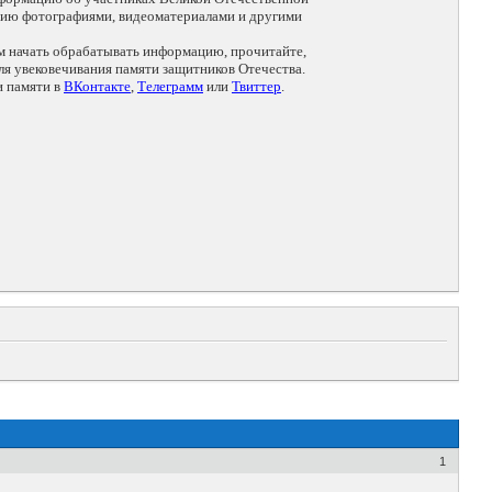
цию фотографиями, видеоматериалами и другими
ем начать обрабатывать информацию, прочитайте,
я увековечивания памяти защитников Отечества.
и памяти в
ВКонтакте
,
Телеграмм
или
Твиттер
.
1