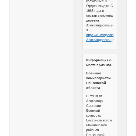
колхоз имени
Орджоникидзе. С
1965 года в
состав включена
деревня
Александровка 2-
я.
https://ru.wikipedia.org/wiki/
Александровка_
(село,_Бессоно
Информация о
месте призыва.
Военные
комиссариаты
Пензенской
области
ПРУЦКОВ
Александр
Сергеевич,
Военный
комиссар
Бессоновского и
Мокшанского
районов
Пензенской