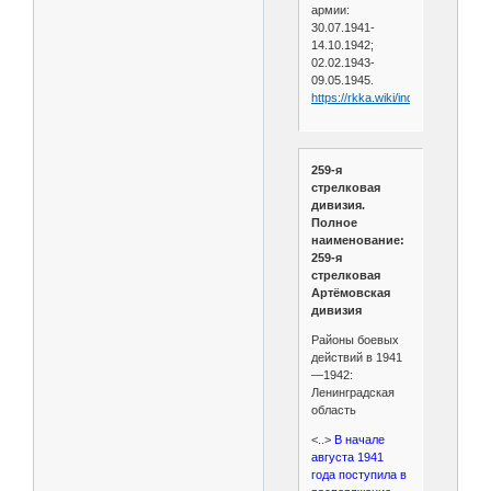
армии:
30.07.1941-
14.10.1942;
02.02.1943-
09.05.1945.
https://rkka.wiki/index.php/939
259-я
стрелковая
дивизия.
Полное
наименование:
259-я
стрелковая
Артёмовская
дивизия
Районы боевых
действий в 1941
—1942:
Ленинградская
область
<..>
В начале
августа 1941
года поступила в