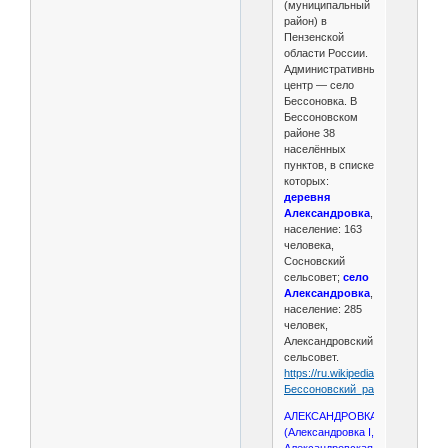
(муниципальный
район) в
Пензенской
области России.
Административный
центр — село
Бессоновка. В
Бессоновском
районе 38
населённых
пунктов, в списке
которых:
деревня
Александровка
,
население: 163
человека,
Сосновский
сельсовет;
село
Александровка
,
население: 285
человек,
Александровский
сельсовет.
https://ru.wikipedia.org/wiki/
Бессоновский_район
АЛЕКСАНДРОВКА
(Александровка I,
Александровская,