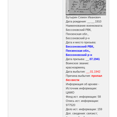
Бутырин Семен Иванович
Дата рождения: __.__.1910
Наименование военкомата:
Бессоновский РВК,
Пензенская обл.,
Бессоновский р-н
Дата и место призыва:
Бессоновский РВК,
Пензенская обл.,
Бессоновский р-н
Дата призыва: __.
07.1941
Воинское звание:
красноармеец
Дата выбытия:
__.01.1942
Причина выбытия:
пропал
без вести
Информация об архиве -
Источник информации:
ЦАМО
Фонд ист. информации: 58
Опись ист. информации:
977520
Дело ист. информации: 159
Доп. сведения: связист;