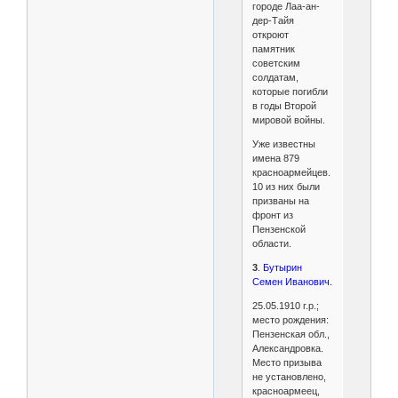
городе Лаа-ан-
дер-Тайя
откроют
памятник
советским
солдатам,
которые погибли
в годы Второй
мировой войны.
Уже известны
имена 879
красноармейцев.
10 из них были
призваны на
фронт из
Пензенской
области.
3
.
Бутырин
Семен Иванович.
25.05.1910 г.р.;
место рождения:
Пензенская обл.,
Александровка.
Место призыва
не установлено,
красноармеец,