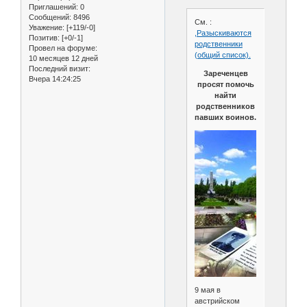
Приглашений:
0
Сообщений:
8496
См. :
Уважение:
[+119/-0]
,Разыскиваются
Позитив:
[+0/-1]
родственники
Провел на форуме:
(общий список).
10 месяцев 12 дней
Последний визит:
Зареченцев
Вчера 14:24:25
просят помочь
найти
родственников
павших воинов.
9 мая в
австрийском