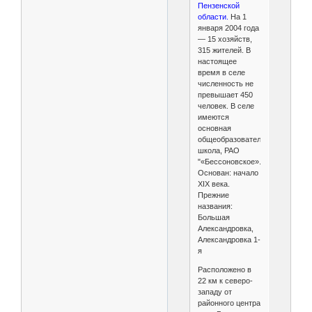
Пензенской
области.
На 1
января 2004 года
— 15 хозяйств,
315 жителей. В
настоящее
время в селе
численность не
превышает 450
человек. В селе
имеются
основная
общеобразовательная
школа, РАО
"«Бессоновское».
Основан: начало
XIX века.
Прежние
названия:
Большая
Александровка,
Александровка 1-
я
Расположено в
22 км к северо-
западу от
районного центра