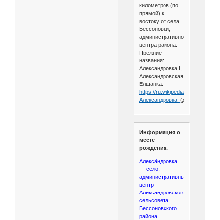
километров (по
прямой) к
востоку от села
Бессоновки,
административного
центра района.
Прежние
названия:
Александровка I,
Александровская,
Елшанка.
https://ru.wikipedia.org/wiki/
Александровка_
(деревня,_Бесс
Информация о
месте
рождения.
Алекса́ндровка
— село,
административный
центр
Александровского
сельсовета
Бессоновского
района