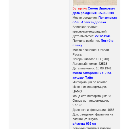
Бутырино
Семен Иванович
Дата рождения: 25.05.1910
Место рождения:
Пензенская
обл., Александровка
Воинское звание:
красноармеец|рядовой
Дата выбытия:
22.12.1941
Причина выбытия:
Погиб в
плену
Место пленения: Старая
Русса
Лагерь: шталаг X D (310)
Лагерный номер:
42528
Дата пленения: 18.08.1941
Место захоронения: Лаа-
ан-дер- Тайя
Информация об архиве -
Источник информации:
ЦАМО
Фонд ист. информации: 58
Опись ист. информации:
977521
Дело ист. информации: 1685
Доп. сведения: фамилия на
латинице: Butyrin
в/часть: 939 сп
девичья фамилия матери::