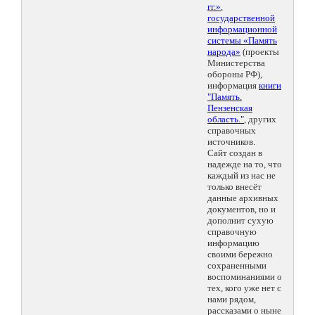
гг.»
,
государственной
информационной
системы «Память
народа»
(проекты
Министерства
обороны РФ),
информация
книги
"Память.
Пензенская
область."
, других
справочных
источников.
Сайт создан в
надежде на то, что
каждый из нас не
только внесёт
данные архивных
документов, но и
дополнит сухую
справочную
информацию
своими бережно
сохраненными
воспоминаниями о
тех, кого уже нет с
нами рядом,
рассказами о ныне