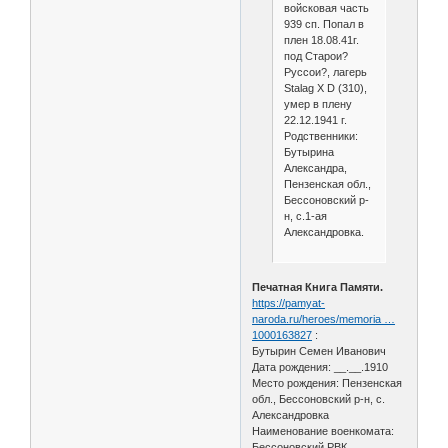
войсковая часть
939 сп. Попал в
плен 18.08.41г.
под Старои?
Руссои?, лагерь
Stalag X D (310),
умер в плену
22.12.1941 г.
Родственники:
Бутырина
Александра,
Пензенская обл.,
Бессоновский р-
н, с.1-ая
Александровка.
Печатная Книга Памяти.
https://pamyat-
naroda.ru/heroes/memoria …
1000163827
:
Бутырин Семен Иванович
Дата рождения: __.__.1910
Место рождения: Пензенская
обл., Бессоновский р-н, с.
Александровка
Наименование военкомата:
Бессоновский РВК,