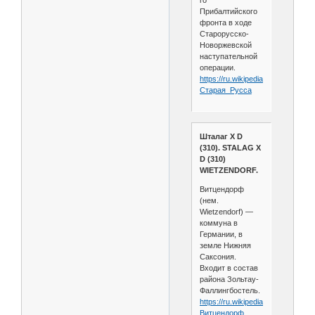
Прибалтийского
фронта в ходе
Старорусско-
Новоржевской
наступательной
операции.
https://ru.wikipedia.org/wiki/
Старая_Русса
Шталаг X D
(310). STALAG X
D (310)
WIETZENDORF.
Витцендорф
(нем.
Wietzendorf) —
коммуна в
Германии, в
земле Нижняя
Саксония.
Входит в состав
района Зольтау-
Фаллингбостель.
https://ru.wikipedia.org/wiki/
Витцендорф