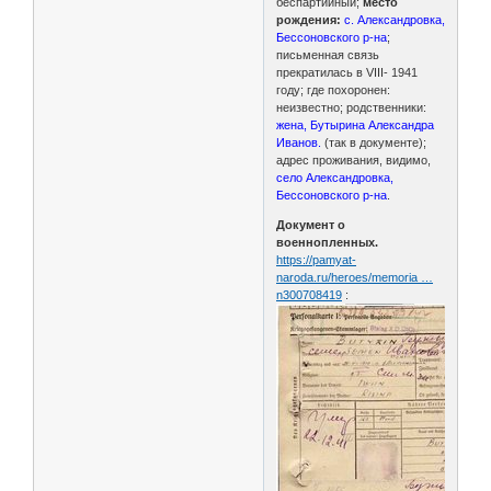
беспартийный;
место
рождения:
с. Александровка,
Бессоновского р-на
;
письменная связь
прекратилась в VIII- 1941
году; где похоронен:
неизвестно; родственники:
жена, Бутырина Александра
Иванов.
(так в документе);
адрес проживания, видимо,
село Александровка,
Бессоновского р-на
.
Документ о
военнопленных.
https://pamyat-
naroda.ru/heroes/memoria …
n300708419
: