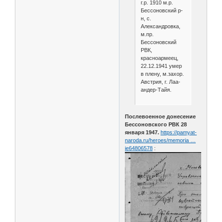
г.р. 1910 м.р.
Бессоновский р-
н, с.
Александровка,
м.пр.
Бессоновский
РВК,
красноармеец,
22.12.1941 умер
в плену, м.захор.
Австрия, г. Лаа-
андер-Тайя.
Послевоенное донесение
Бессоновского РВК 28
января 1947.
https://pamyat-
naroda.ru/heroes/memoria …
ie64806578
: