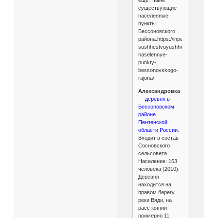
существующие
населенные
пункты
Бессоновского
района.https://inpenza.ru/nyne-
sushhestvuyushhie-
naselennye-
punkty-
bessonovskogo-
rajona/
Александровка
—
деревня в
Бессоновском
районе
Пензенской
области России
.
Входит в состав
Сосновского
сельсовета.
Население: 163
человека (2010).
Деревня
находится на
правом берегу
реки Вяди, на
расстоянии
примерно 11