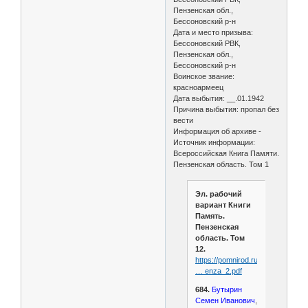
Пензенская обл.,
Бессоновский р-н
Дата и место призыва:
Бессоновский РВК,
Пензенская обл.,
Бессоновский р-н
Воинское звание:
красноармеец
Дата выбытия: __.01.1942
Причина выбытия: пропал без
вести
Информация об архиве -
Источник информации:
Всероссийская Книга Памяти.
Пензенская область. Том 1
Эл. рабочий
вариант Книги
Память.
Пензенская
область. Том
12.
https://pomnirod.ru/assets/files/vo
… enza_2.pdf
684.
Бутырин
Семен Иванович
,