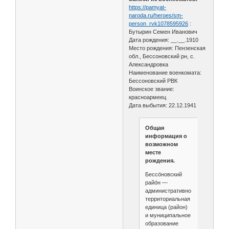
https://pamyat-
naroda.ru/heroes/sm-
person_rvk1078595926
:
Бутырин Семен Иванович
Дата рождения: __.__.1910
Место рождения: Пензенская
обл., Бессоновский рн, с.
Александровка
Наименование военкомата:
Бессоновский РВК
Воинское звание:
красноармеец
Дата выбытия: 22.12.1941
Общая
информация о
возможном
месте
рождения.
Бессо́новский
райо́н —
административно-
территориальная
единица (район)
и муниципальное
образование