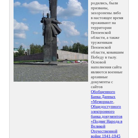
родились, были
призваны,
захоронены либо
в настоящее время
проживают на
территории
Пензенской
области, а также
труженикам
Пензенской
области, ковавшим
Победу в тылу.
Основой
наполнения сайта
являются военные
архивные
документы с
сайтов
Обобщенного
Банка Данных
«Мемориал»
,
Общедоступного
электронного
банка документов
«Подвиг Народа в
Великой
Отечественной
войне 1941-1945