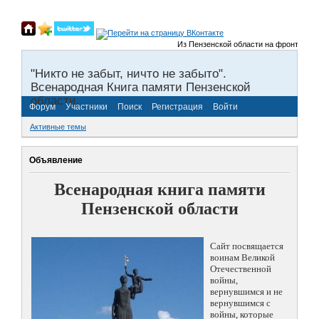
Из Пензенской области на фронты Велик
"Никто не забыт, ничто не забыто".
Всенародная Книга памяти Пензенской
области.
Форум
Участники
Поиск
Регистрация
Войти
Активные темы
Объявление
Всенародная книга памяти
Пензенской области
Сайт посвящается
воинам Великой
Отечественной
войны,
вернувшимся и не
вернувшимся с
войны, которые