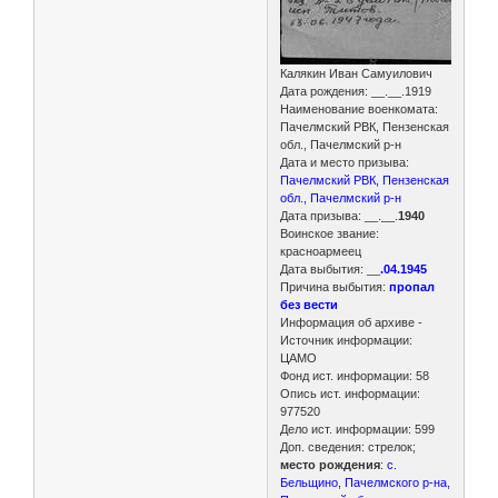
Калякин Иван Самуилович
Дата рождения: __.__.1919
Наименование военкомата:
Пачелмский РВК, Пензенская
обл., Пачелмский р-н
Дата и место призыва:
Пачелмский РВК, Пензенская
обл., Пачелмский р-н
Дата призыва: __.__.
1940
Воинское звание:
красноармеец
Дата выбытия: __
.04.1945
Причина выбытия:
пропал
без вести
Информация об архиве -
Источник информации:
ЦАМО
Фонд ист. информации: 58
Опись ист. информации:
977520
Дело ист. информации: 599
Доп. сведения: стрелок;
место рождения
:
с.
Бельщино, Пачелмского р-на,