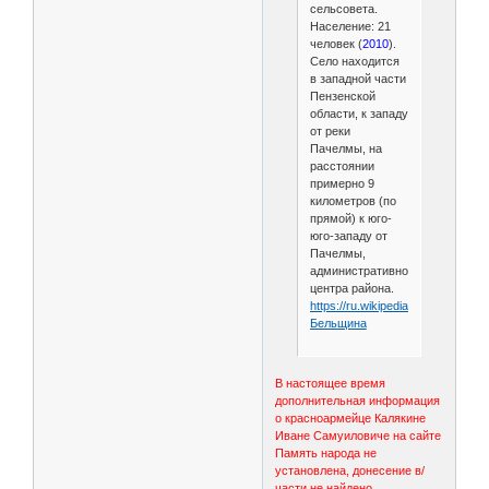
сельсовета.
Население: 21
человек (
2010
).
Село находится
в западной части
Пензенской
области, к западу
от реки
Пачелмы, на
расстоянии
примерно 9
километров (по
прямой) к юго-
юго-западу от
Пачелмы,
административного
центра района.
https://ru.wikipedia.org/wiki/
Бельщина
В настоящее время
дополнительная информация
о красноармейце Калякине
Иване Самуиловиче на сайте
Память народа не
установлена, донесение в/
части не найдено.