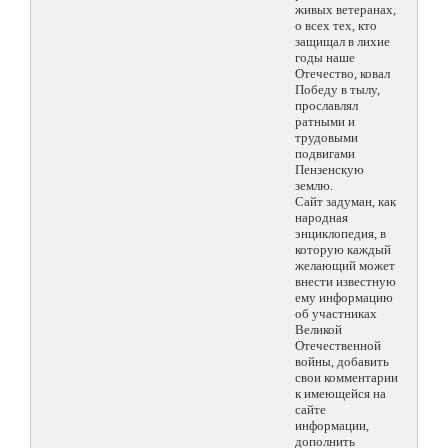
живых ветеранах,
о всех тех, кто
защищал в лихие
годы наше
Отечество, ковал
Победу в тылу,
прославлял
ратными и
трудовыми
подвигами
Пензенскую
землю.
Сайт задуман, как
народная
энциклопедия, в
которую каждый
желающий может
внести известную
ему информацию
об участниках
Великой
Отечественной
войны, добавить
свои комментарии
к имеющейся на
сайте
информации,
дополнить