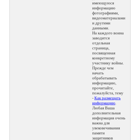
имеющуюся
информацию
фотографиями,
видеоматериалами
и другими
данными.
На каждого воина
заводится
отдельная
страница,
посвященная
конкретному
участнику войны.
Прежде чем
начать
обрабатывать
информацию,
прочитайте,
пожалуйста, тему
-
Как размещать
информацию
.
Любая Ваша
дополнительная
информация очень
важна для
увековечивания
памяти
защитников