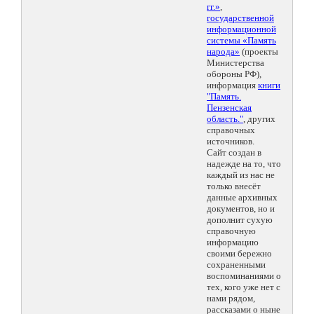
гг.»
,
государственной
информационной
системы «Память
народа»
(проекты
Министерства
обороны РФ),
информация
книги
"Память.
Пензенская
область."
, других
справочных
источников.
Сайт создан в
надежде на то, что
каждый из нас не
только внесёт
данные архивных
документов, но и
дополнит сухую
справочную
информацию
своими бережно
сохраненными
воспоминаниями о
тех, кого уже нет с
нами рядом,
рассказами о ныне