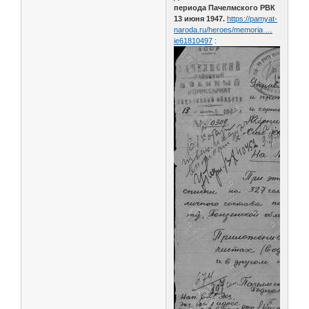
периода Пачелмского РВК
13 июня 1947.
https://pamyat-
naroda.ru/heroes/memoria …
ie61810497
: