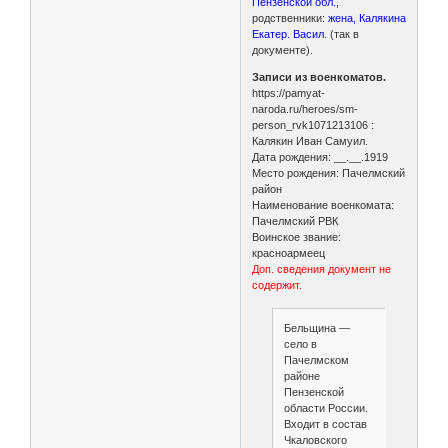
Пензенской обл.
,
родственники:
жена, Калякина
Екатер. Васил.
(так в
документе).
Записи из военкоматов.
https://pamyat-
naroda.ru/heroes/sm-
person_rvk1071213106 :
Калякин Иван Самуил.
Дата рождения: __.__.1919
Место рождения: Пачелмский
район
Наименование военкомата:
Пачелмский РВК
Воинское звание:
красноармеец
Доп. сведения документ не
содержит.
Бельщина —
село в
Пачелмском
районе
Пензенской
области России.
Входит в состав
Чкаловского