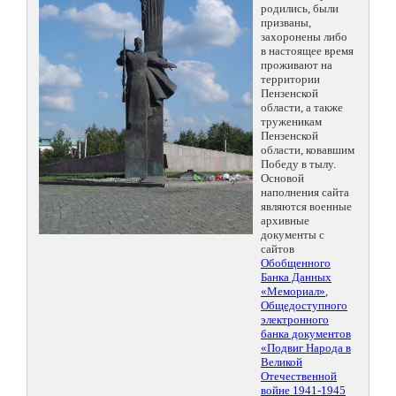
родились, были
призваны,
захоронены либо
в настоящее время
проживают на
территории
Пензенской
области, а также
труженикам
Пензенской
области, ковавшим
Победу в тылу.
Основой
наполнения сайта
являются военные
архивные
документы с
сайтов
Обобщенного
Банка Данных
«Мемориал»
,
Общедоступного
электронного
банка документов
«Подвиг Народа в
Великой
Отечественной
войне 1941-1945