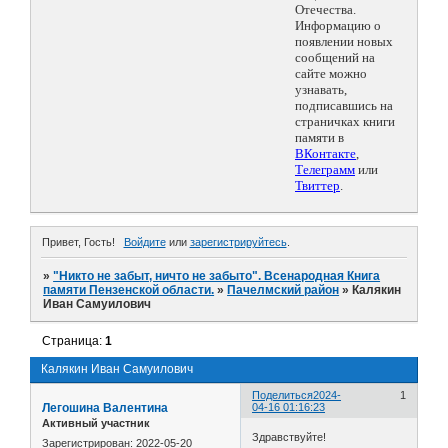
Отечества.
Информацию о
появлении новых
сообщений на
сайте можно
узнавать,
подписавшись на
страничках книги
памяти в
ВКонтакте
,
Телеграмм
или
Твиттер
.
Привет, Гость!
Войдите
или
зарегистрируйтесь
.
»
"Никто не забыт, ничто не забыто". Всенародная Книга
памяти Пензенской области.
»
Пачелмский район
»
Калякин
Иван Самуилович
Страница:
1
Калякин Иван Самуилович
Поделиться
2024-
1
Легошина Валентина
04-16 01:16:23
Активный участник
Здравствуйте!
Зарегистрирован
: 2022-05-20