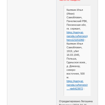
Калякин Илья
(Иван)
Самойлович,
Пачелмский РВК,
Пензенская обл,
гв. сержант,
https://pamyat-
naroda.ru/heroes/person-
hero121151060
:
Калякин Илья
Самойлович,
1919, убит
16.03.1945,
Польша,
Гданьское воев.,
д. Домахау,
северо-
восточнее, 500
м.
https://pamyat-
naroda.ru/heroes/memoria
… nie6423972
:
Отредактировано Легошина