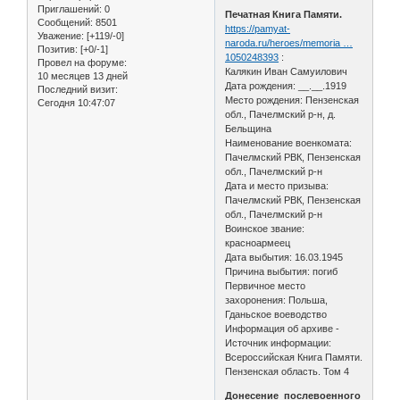
Приглашений:
0
Печатная Книга Памяти.
Сообщений:
8501
https://pamyat-
Уважение:
[+119/-0]
naroda.ru/heroes/memoria …
Позитив:
[+0/-1]
1050248393
:
Провел на форуме:
Калякин Иван Самуилович
10 месяцев 13 дней
Дата рождения: __.__.1919
Последний визит:
Место рождения: Пензенская
Сегодня 10:47:07
обл., Пачелмский р-н, д.
Бельщина
Наименование военкомата:
Пачелмский РВК, Пензенская
обл., Пачелмский р-н
Дата и место призыва:
Пачелмский РВК, Пензенская
обл., Пачелмский р-н
Воинское звание:
красноармеец
Дата выбытия: 16.03.1945
Причина выбытия: погиб
Первичное место
захоронения: Польша,
Гданьское воеводство
Информация об архиве -
Источник информации:
Всероссийская Книга Памяти.
Пензенская область. Том 4
Донесение послевоенного