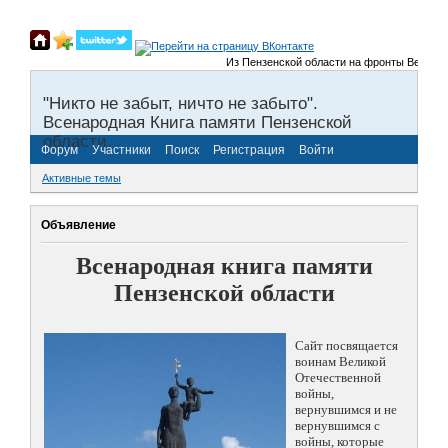
Из Пензенской области на фронты Великой Отеч
"Никто не забыт, ничто не забыто".
Всенародная Книга памяти Пензенской
области.
Форум
Участники
Поиск
Регистрация
Войти
Активные темы
Объявление
Всенародная книга памяти
Пензенской области
Сайт посвящается
воинам Великой
Отечественной
войны,
вернувшимся и не
вернувшимся с
войны, которые