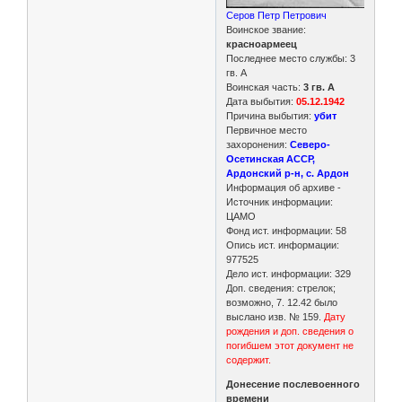
Серов Петр Петрович
Воинское звание:
красноармеец
Последнее место службы: 3
гв. А
Воинская часть:
3 гв. А
Дата выбытия:
05.12.1942
Причина выбытия:
убит
Первичное место
захоронения:
Северо-
Осетинская АССР,
Ардонский р-н, с. Ардон
Информация об архиве -
Источник информации:
ЦАМО
Фонд ист. информации: 58
Опись ист. информации:
977525
Дело ист. информации: 329
Доп. сведения: стрелок;
возможно, 7. 12.42 было
выслано изв. № 159.
Дату
рождения и доп. сведения о
погибшем этот документ не
содержит.
Донесение послевоенного
времени