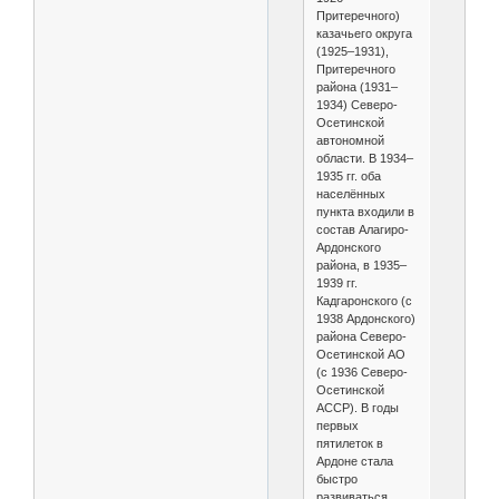
Притеречного)
казачьего округа
(1925–1931),
Притеречного
района (1931–
1934) Северо-
Осетинской
автономной
области. В 1934–
1935 гг. оба
населённых
пункта входили в
состав Алагиро-
Ардонского
района, в 1935–
1939 гг.
Кадгаронского (с
1938 Ардонского)
района Северо-
Осетинской АО
(с 1936 Северо-
Осетинской
АССР). В годы
первых
пятилеток в
Ардоне стала
быстро
развиваться