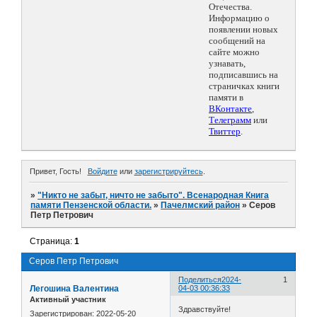
Отечества.
Информацию о
появлении новых
сообщений на
сайте можно
узнавать,
подписавшись на
страничках книги
памяти в
ВКонтакте
,
Телеграмм
или
Твиттер
.
Привет, Гость!
Войдите
или
зарегистрируйтесь
.
»
"Никто не забыт, ничто не забыто". Всенародная Книга
памяти Пензенской области.
»
Пачелмский район
»
Серов
Петр Петрович
Страница:
1
Серов Петр Петрович
Поделиться
2024-
1
Легошина Валентина
04-03 00:36:33
Активный участник
Здравствуйте!
Зарегистрирован
: 2022-05-20