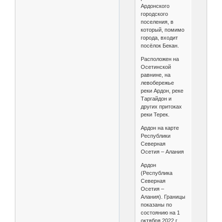
Ардонского
городского
поселения, в
который, помимо
города, входит
посёлок Бекан.
Расположен на
Осетинской
равнине, на
левобережье
реки Ардон, реке
Таргайдон и
других притоках
реки Терек.
Ардон на карте
Республики
Северная
Осетия – Алания
Ардон
(Республика
Северная
Осетия –
Алания). Границы
показаны по
состоянию на 1
октября 2022 г.