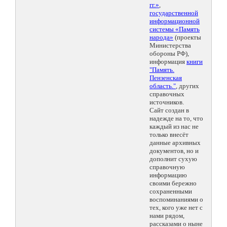
гг.»
,
государственной
информационной
системы «Память
народа»
(проекты
Министерства
обороны РФ),
информация
книги
"Память.
Пензенская
область."
, других
справочных
источников.
Сайт создан в
надежде на то, что
каждый из нас не
только внесёт
данные архивных
документов, но и
дополнит сухую
справочную
информацию
своими бережно
сохраненными
воспоминаниями о
тех, кого уже нет с
нами рядом,
рассказами о ныне