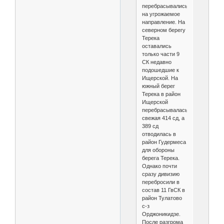
перебрасывались
на угрожаемое
направление. На
северном берегу
Терека
оставались
только части 9
СК недавно
подошедшие к
Ищерской. На
южный берег
Терека в район
Ищерской
перебрасывалась
свежая 414 сд, а
389 сд
отводилась в
район Гудермеса
для обороны
берега Терека.
Однако почти
сразу дивизию
перебросили в
состав 11 ГвСК в
район Тулатово
с-з
Орджоникидзе.
После разгрома