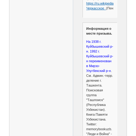
https://ru.wikipedia.org/wiki/
Черкасское_
(Пензенская_облас
Информация о
месте призыва.
На 1938 г.
Куйбышевский р-
н. 1992 г.
Куйбышевский р-
н переименован
в Мирзо-
Улугбекский р-н
.
См. Админ.-терр.
деление г.
Ташкента.
Поисковая
группа
"Ташпоиск"
(Республика
Узбекистан).
Книга Памяти
Узбекистана.
Twitter:
memorybookuzb.
"Люди и Война" -