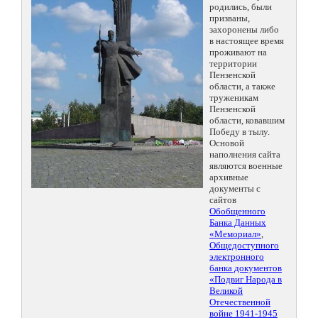
родились, были
призваны,
захоронены либо
в настоящее время
проживают на
территории
Пензенской
области, а также
труженикам
Пензенской
области, ковавшим
Победу в тылу.
Основой
наполнения сайта
являются военные
архивные
документы с
сайтов
Обобщенного
Банка Данных
«Мемориал»
,
Общедоступного
электронного
банка документов
«Подвиг Народа в
Великой
Отечественной
войне 1941-1945