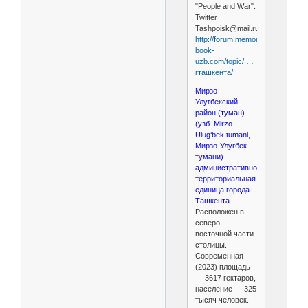
"People and War".
Twitter
Tashpoisk@mail.ru.
http://forum.memory-
book-
uzb.com/topic/ …
гташкента/
Мирзо-
Улугбекский
район (туман)
(узб. Mirzo-
Ulug‘bek tumani,
Мирзо-Улуғбек
тумани) —
административно-
территориальная
единица города
Ташкента.
Расположен в
северо-
восточной части
столицы.
Современная
(2023) площадь
— 3617 гектаров,
население — 325
тысяч человек.