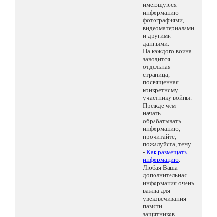
имеющуюся
информацию
фотографиями,
видеоматериалами
и другими
данными.
На каждого воина
заводится
отдельная
страница,
посвященная
конкретному
участнику войны.
Прежде чем
начать
обрабатывать
информацию,
прочитайте,
пожалуйста, тему
-
Как размещать
информацию
.
Любая Ваша
дополнительная
информация очень
важна для
увековечивания
памяти
защитников