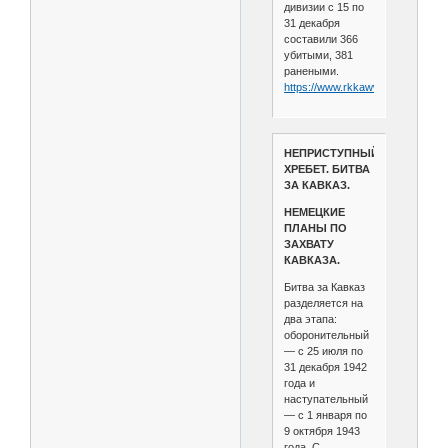
дивизии с 15 по
31 декабря
составили 366
убитыми, 381
ранеными.
https://www.rkkawwii.ru/division/
НЕПРИСТУПНЫЙ
ХРЕБЕТ. БИТВА
ЗА КАВКАЗ.
НЕМЕЦКИЕ
ПЛАНЫ ПО
ЗАХВАТУ
КАВКАЗА.
Битва за Кавказ
разделяется на
два этапа:
оборонительный
— с 25 июля по
31 декабря 1942
года и
наступательный
— с 1 января по
9 октября 1943
года. С