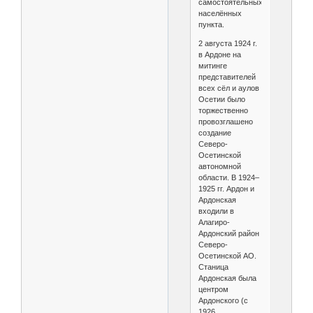
самостоятельных
населённых
пункта.
2 августа 1924 г.
в Ардоне на
митинге
представителей
всех сёл и аулов
Осетии было
торжественно
провозглашено
создание
Северо-
Осетинской
автономной
области. В 1924–
1925 гг. Ардон и
Ардонская
входили в
Алагиро-
Ардонский район
Северо-
Осетинской АО.
Станица
Ардонская была
центром
Ардонского (с
1926