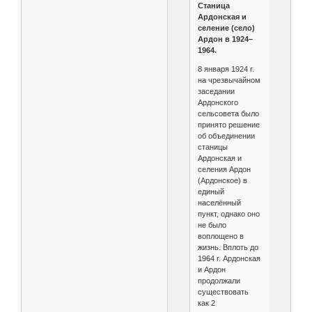
Станица
Ардонская и
селение (село)
Ардон в 1924–
1964.
8 января 1924 г.
на чрезвычайном
заседании
Ардонского
сельсовета было
принято решение
об объединении
станицы
Ардонская и
селения Ардон
(Ардонское) в
единый
населённый
пункт, однако оно
не было
воплощено в
жизнь. Вплоть до
1964 г. Ардонская
и Ардон
продолжали
существовать
как 2