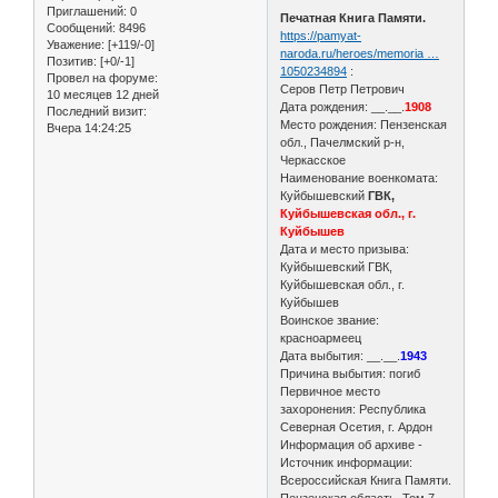
Приглашений:
0
Печатная Книга Памяти.
Сообщений:
8496
https://pamyat-
Уважение:
[+119/-0]
naroda.ru/heroes/memoria …
Позитив:
[+0/-1]
1050234894
:
Провел на форуме:
Серов Петр Петрович
10 месяцев 12 дней
Дата рождения: __.__.
1908
Последний визит:
Место рождения: Пензенская
Вчера 14:24:25
обл., Пачелмский р-н,
Черкасское
Наименование военкомата:
Куйбышевский
ГВК,
Куйбышевская обл., г.
Куйбышев
Дата и место призыва:
Куйбышевский ГВК,
Куйбышевская обл., г.
Куйбышев
Воинское звание:
красноармеец
Дата выбытия: __.__.
1943
Причина выбытия: погиб
Первичное место
захоронения: Республика
Северная Осетия, г. Ардон
Информация об архиве -
Источник информации:
Всероссийская Книга Памяти.
Пензенская область. Том 7