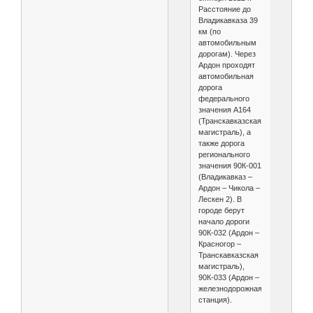
Расстояние до
Владикавказа 39
км (по
автомобильным
дорогам). Через
Ардон проходят
автомобильная
дорога
федерального
значения А164
(Транскавказская
магистраль), а
также дорога
регионального
значения 90К-001
(Владикавказ –
Ардон – Чикола –
Лескен 2). В
городе берут
начало дороги
90К-032 (Ардон –
Красногор –
Транскавказская
магистраль),
90К-033 (Ардон –
железнодорожная
станция).