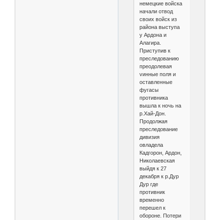
немецкие войска
начали отвод
своих войск из
района выступа
у Ардона и
Алагира.
Приступив к
преследованию
преодолевая
vинные поля и
оставленные
фугасы
противника
вышла к ночь на
р.Хай-Дон.
Продолжая
преследование
дивизия
овладела
Кадгорон, Ардон,
Николаевская
выйдя к 27
декабря к р.Дур
Дур где
противник
временно
перешел к
обороне. Потери