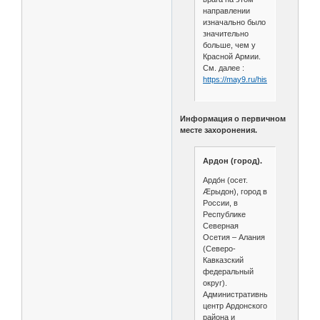
направлении
изначально было
значительно
больше, чем у
Красной Армии.
См. далее :
https://may9.ru/history/articles/b
Информация о первичном
месте захоронения.
Ардон (город).
Ардо́н (осет.
Ӕрыдон), город в
России, в
Республике
Северная
Осетия – Алания
(Северо-
Кавказский
федеральный
округ).
Административный
центр Ардонского
района и