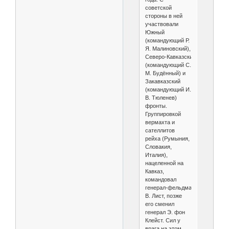
советской
стороны в ней
участвовали
Южный
(командующий Р.
Я. Малиновский),
Северо‑Кавказский
(командующий С.
М. Будённый) и
Закавказский
(командующий И.
В. Тюленев)
фронты.
Группировкой
вермахта и
сателлитов
рейха (Румыния,
Словакия,
Италия),
нацеленной на
Кавказ,
командовал
генерал‑фельдмаршал
В. Лист, позже
его сменил
генерал Э. фон
Клейст. Сил у
врага на этом