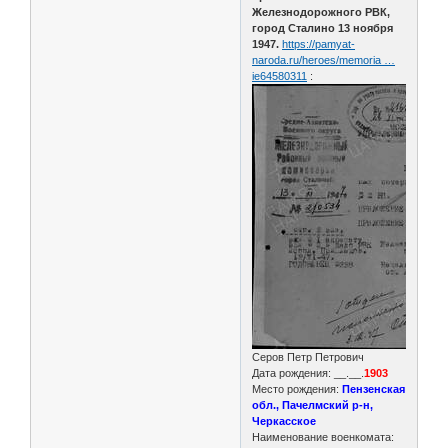
Железнодорожного РВК,
город Сталино 13 ноября
1947.
https://pamyat-
naroda.ru/heroes/memoria …
ie64580311
:
Серов Петр Петрович
Дата рождения: __.__.
1903
Место рождения:
Пензенская
обл., Пачелмский р-н,
Черкасское
Наименование военкомата: