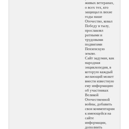
живых ветеранах,
о всех тех, кто
защищал в лихие
годы наше
Отечество, ковал
Победу в тылу,
прославлял
ратными и
трудовыми
подвигами
Пензенскую
землю.
Сайт задуман, как
народная
энциклопедия, в
которую каждый
желающий может
внести известную
ему информацию
об участниках
Великой
Отечественной
войны, добавить
свои комментарии
к имеющейся на
сайте
информации,
дополнить