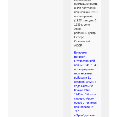
промышленность,
были построены
пеньковый (1927)
и консервный
(1928) заводы. С
1939 г. село
Ардон –
районный центр
Северо-
Осетинской
АССР.
Во время
Великой
Отечественной
войны 1941–1945
гг. оккупирован
германскими
войсками 31
октября 1942 г. в
ходе Битвы за
Кавказ 1942–
1943 гг. В бою за
станцию Ардон
особо отличился
бронепоезд №
717
«Оренбургский