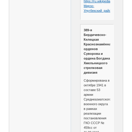
https://ru.wikipedia.org/wiki/
Мирзо-
Улугбекский_район
389-я
Бердичевско-
Келецкая
Краснознамённая
орденов
Суворова и
ордена Богдана
Хмельницкого
стрелковая
дивизия
Сформирована в
октябре 1941 в
составе 53
армии
Среднеазиатского
военного округа
в рамках
реализации
постановления
ГКО СССР №
459сс от