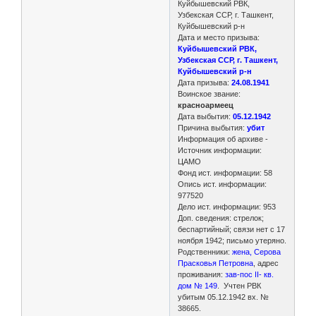
Куйбышевский РВК,
Узбекская ССР, г. Ташкент,
Куйбышевский р-н
Дата и место призыва:
Куйбышевский РВК,
Узбекская ССР, г. Ташкент,
Куйбышевский р-н
Дата призыва:
24.08.1941
Воинское звание:
красноармеец
Дата выбытия:
05.12.1942
Причина выбытия:
убит
Информация об архиве -
Источник информации:
ЦАМО
Фонд ист. информации: 58
Опись ист. информации:
977520
Дело ист. информации: 953
Доп. сведения: стрелок;
беспартийный; связи нет с 17
ноября 1942; письмо утеряно.
Родственники:
жена, Серова
Прасковья Петровна
, адрес
проживания:
зав-пос II- кв.
дом № 149
. Учтен РВК
убитым 05.12.1942 вх. №
38665.