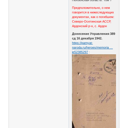
Предположительно, о нем
говорится в нижеследующих
документах, как о погибшем:
Северо-Осетинская АССР,
Ардонский р-н, с. Ардон
Донесение Управления 389
сд 16 декабря 1942.
https://pamyat-
naroda.ru/heroes/memoria …
ie52385297
: