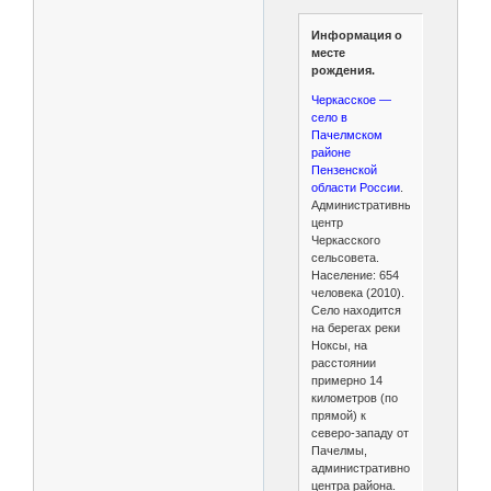
Информация о
месте
рождения.
Черкасское —
село в
Пачелмском
районе
Пензенской
области России
.
Административный
центр
Черкасского
сельсовета.
Население: 654
человека (2010).
Село находится
на берегах реки
Ноксы, на
расстоянии
примерно 14
километров (по
прямой) к
северо-западу от
Пачелмы,
административного
центра района.