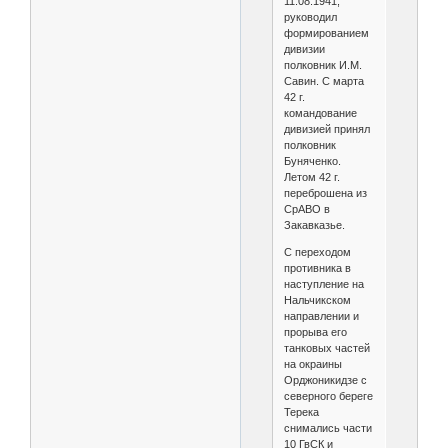
11.08.1941,
руководил
формированием
дивизии
полковник И.М.
Савин. С марта
42 г.
командование
дивизией принял
полковник
Буняченко.
Летом 42 г.
переброшена из
СрАВО в
Закавказье.
С переходом
противника в
наступление на
Нальчикском
направлении и
прорыва его
танковых частей
на окраины
Орджоникидзе с
северного береге
Терека
снимались части
10 ГвСК и