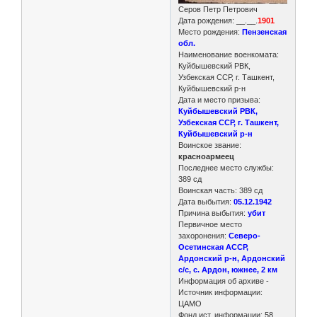
Серов Петр Петрович
Дата рождения: __.__.
1901
Место рождения:
Пензенская
обл.
Наименование военкомата:
Куйбышевский РВК,
Узбекская ССР, г. Ташкент,
Куйбышевский р-н
Дата и место призыва:
Куйбышевский РВК,
Узбекская ССР, г. Ташкент,
Куйбышевский р-н
Воинское звание:
красноармеец
Последнее место службы:
389 сд
Воинская часть: 389 сд
Дата выбытия:
05.12.1942
Причина выбытия:
убит
Первичное место
захоронения:
Северо-
Осетинская АССР,
Ардонский р-н, Ардонский
с/с, с. Ардон, южнее, 2 км
Информация об архиве -
Источник информации:
ЦАМО
Фонд ист. информации: 58