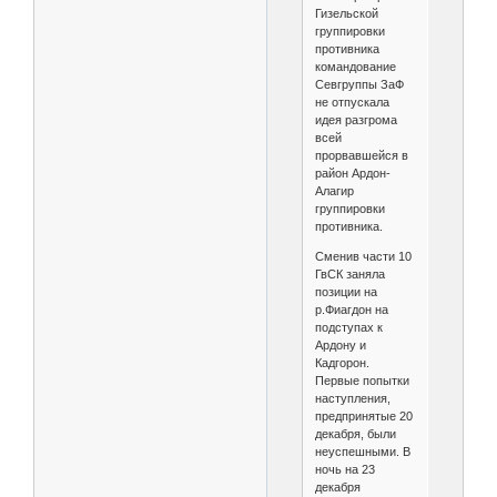
Гизельской
группировки
противника
командование
Севгруппы ЗаФ
не отпускала
идея разгрома
всей
прорвавшейся в
район Ардон-
Алагир
группировки
противника.
Сменив части 10
ГвСК заняла
позиции на
р.Фиагдон на
подступах к
Ардону и
Кадгорон.
Первые попытки
наступления,
предпринятые 20
декабря, были
неуспешными. В
ночь на 23
декабря