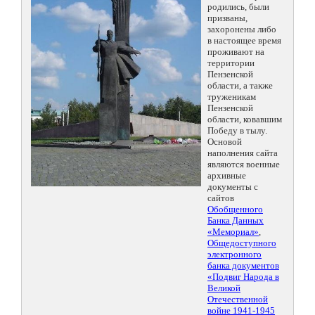
родились, были
призваны,
захоронены либо
в настоящее время
проживают на
территории
Пензенской
области, а также
труженикам
Пензенской
области, ковавшим
Победу в тылу.
Основой
наполнения сайта
являются военные
архивные
документы с
сайтов
Обобщенного
Банка Данных
«Мемориал»
,
Общедоступного
электронного
банка документов
«Подвиг Народа в
Великой
Отечественной
войне 1941-1945