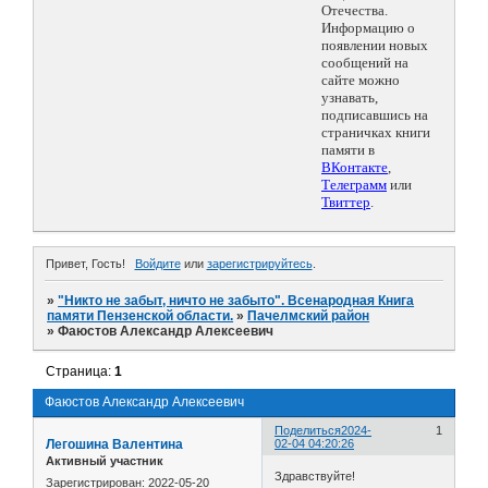
Отечества.
Информацию о
появлении новых
сообщений на
сайте можно
узнавать,
подписавшись на
страничках книги
памяти в
ВКонтакте
,
Телеграмм
или
Твиттер
.
Привет, Гость!
Войдите
или
зарегистрируйтесь
.
»
"Никто не забыт, ничто не забыто". Всенародная Книга
памяти Пензенской области.
»
Пачелмский район
»
Фаюстов Александр Алексеевич
Страница:
1
Фаюстов Александр Алексеевич
Поделиться
2024-
1
Легошина Валентина
02-04 04:20:26
Активный участник
Здравствуйте!
Зарегистрирован
: 2022-05-20