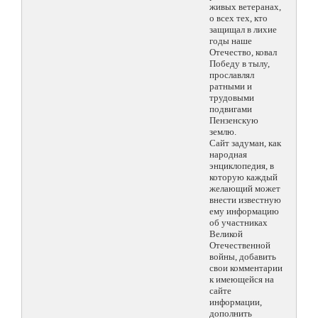
живых ветеранах,
о всех тех, кто
защищал в лихие
годы наше
Отечество, ковал
Победу в тылу,
прославлял
ратными и
трудовыми
подвигами
Пензенскую
землю.
Сайт задуман, как
народная
энциклопедия, в
которую каждый
желающий может
внести известную
ему информацию
об участниках
Великой
Отечественной
войны, добавить
свои комментарии
к имеющейся на
сайте
информации,
дополнить