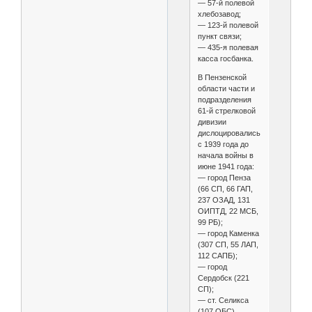
— 57-й полевой
хлебозавод;
— 123-й полевой
пункт связи;
— 435-я полевая
касса госбанка.
В Пензенской
области части и
подразделения
61-й стрелковой
дивизии
дислоцировались
с 1939 года до
начала войны в
июне 1941 года:
— город Пенза
(66 СП, 66 ГАП,
237 ОЗАД, 131
ОИПТД, 22 МСБ,
99 РБ);
— город Каменка
(307 СП, 55 ЛАП,
112 САПБ);
— город
Сердобск (221
СП);
— ст. Селикса
(107 ОБС).