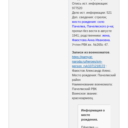
Опись ист. информации:
977520
Дело ист. информации: 521
Доп. сведения: стрелок;
место рождения: село
Пачелма, Пачелмского р-на
;
пропал без вести в августе
1941; родственники:
жена,
Фаюстова Анна Ивановна
.
Учтен РВК вх. №265с 47.
Записи из военкоматов
.
https://pamyat-
naroda.ru/heroes/sm-
person_rvk1071218172
:
Фаюстов Александр Алекс.
Место рождения: Пачелмский
район
Наименование военкомата:
Пачелмский РВК
Воинское звание:
красноармеец
Информация о
месте
рождения.
Па́челма —