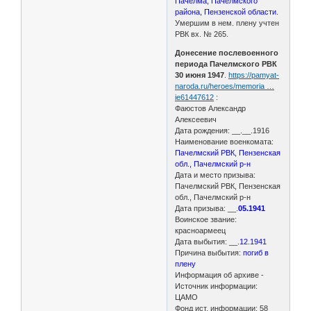
Пачелма, Пачелмского
района, Пензенской области.
Умершим в нем. плену учтен
РВК вх. № 265.
Донесение послевоенного
периода Пачелмского РВК
30 июня 1947
.
https://pamyat-
naroda.ru/heroes/memoria …
ie61447612
:
Фаюстов Александр
Алексеевич
Дата рождения: __.__.1916
Наименование военкомата:
Пачелмский РВК, Пензенская
обл., Пачелмский р-н
Дата и место призыва:
Пачелмский РВК, Пензенская
обл., Пачелмский р-н
Дата призыва: __.
05.1941
Воинское звание:
красноармеец
Дата выбытия: __.
12.1941
Причина выбытия:
погиб в
плену
Информация об архиве -
Источник информации:
ЦАМО
Фонд ист. информации: 58