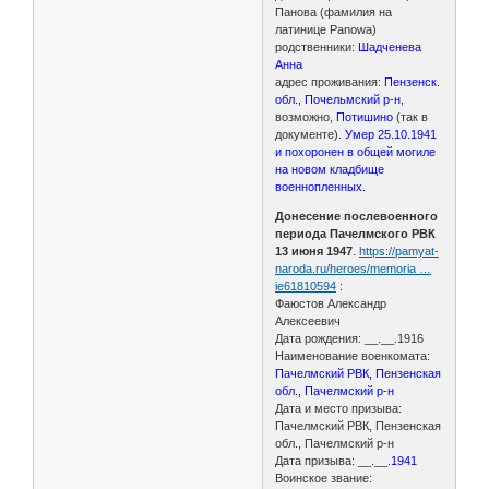
Панова (фамилия на
латинице Panowa)
родственники:
Шадченева
Анна
адрес проживания:
Пензенск.
обл., Почельмский р-н
,
возможно,
Потишино
(так в
документе).
Умер 25.10.1941
и похоронен в общей могиле
на новом кладбище
военнопленных.
Донесение послевоенного
периода Пачелмского РВК
13 июня 1947
.
https://pamyat-
naroda.ru/heroes/memoria …
ie61810594
:
Фаюстов Александр
Алексеевич
Дата рождения: __.__.1916
Наименование военкомата:
Пачелмский РВК, Пензенская
обл., Пачелмский р-н
Дата и место призыва:
Пачелмский РВК, Пензенская
обл., Пачелмский р-н
Дата призыва: __.__.
1941
Воинское звание: