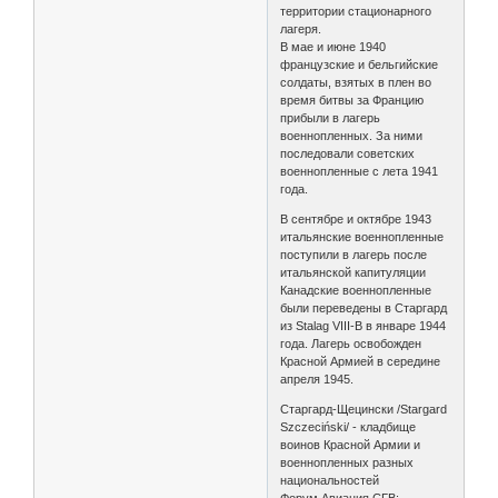
территории стационарного
лагеря.
В мае и июне 1940
французские и бельгийские
солдаты, взятых в плен во
время битвы за Францию
прибыли в лагерь
военнопленных. За ними
последовали советских
военнопленные с лета 1941
года.
В сентябре и октябре 1943
итальянские военнопленные
поступили в лагерь после
итальянской капитуляции
Канадские военнопленные
были переведены в Старгард
из Stalag VIII-B в январе 1944
года. Лагерь освобожден
Красной Армией в середине
апреля 1945.
Старгард-Щецински /Stargard
Szczeciński/ - кладбище
воинов Красной Армии и
военнопленных разных
национальностей