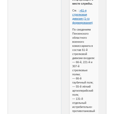
месте службы.
См. :
>61-я
стрелковая
дивизия (1-го
формирования)
По сведениям
Пензенского
областного
военного
комиссариата в
состав 61-й
стрелковой
дивизии входили:
— 66-й, 221-й и
307-й
стрелковые
полки;
— 66-й
гаубичный полк;
— 55-й лёгкий
артиллерийский
полк;
— 131-й
отдельный
истребительно-
противотанковый