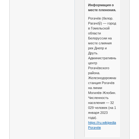
Информация о
месте пленения.
Рогачёв (белор.
Рагачо́ў) — город
в Гомельской
области
Белоруссии на
месте слияния
рек Днепр и
Друть.
Административный
центр
Рогачёвского
района.
Железнодорожная
станция Рогачёв
на линии
Могилёв-Жлобин.
Численность
населения — 32
029 человек (на 1
января 2023
года).
https://ru.wikipedia.org/wiki/
Рогачёв