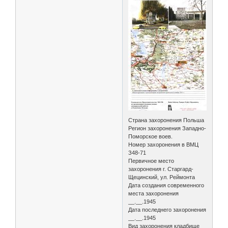
Страна захоронения Польша
Регион захоронения Западно-
Поморское воев.
Номер захоронения в ВМЦ
З48-71
Первичное место
захоронения г. Старгард-
Щецинский, ул. Реймонта
Дата создания современного
места захоронения
__.__.1945
Дата последнего захоронения
__.__.1945
Вид захоронения кладбище