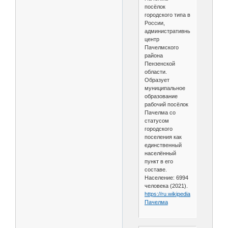
посёлок
городского типа в
России,
административный
центр
Пачелмского
района
Пензенской
области.
Образует
муниципальное
образование
рабочий посёлок
Пачелма со
статусом
городского
поселения как
единственный
населённый
пункт в его
составе.
Население: 6994
человека (2021).
https://ru.wikipedia.org/wiki/
Пачелма