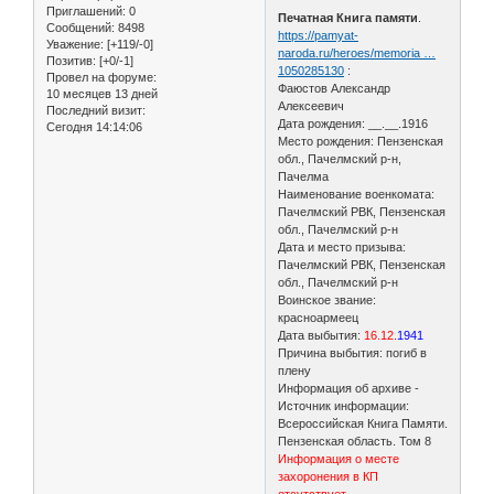
Приглашений:
0
Печатная Книга памяти
.
Сообщений:
8498
https://pamyat-
Уважение:
[+119/-0]
naroda.ru/heroes/memoria …
Позитив:
[+0/-1]
1050285130
:
Провел на форуме:
Фаюстов Александр
10 месяцев 13 дней
Алексеевич
Последний визит:
Дата рождения: __.__.1916
Сегодня 14:14:06
Место рождения: Пензенская
обл., Пачелмский р-н,
Пачелма
Наименование военкомата:
Пачелмский РВК, Пензенская
обл., Пачелмский р-н
Дата и место призыва:
Пачелмский РВК, Пензенская
обл., Пачелмский р-н
Воинское звание:
красноармеец
Дата выбытия:
16.12
.
1941
Причина выбытия: погиб в
плену
Информация об архиве -
Источник информации:
Всероссийская Книга Памяти.
Пензенская область. Том 8
Информация о месте
захоронения в КП
отсутствует.