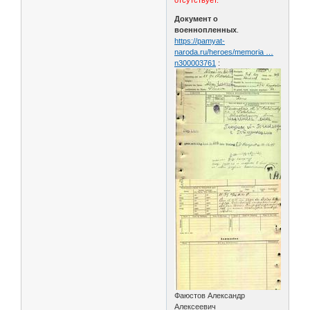
Документ о
военнопленных
.
https://pamyat-
naroda.ru/heroes/memoria …
n300003761
:
Фаюстов Александр
Алексеевич