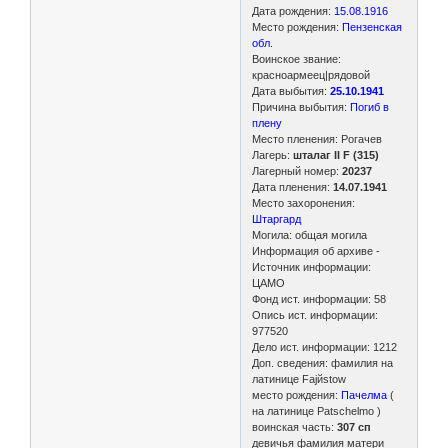
Дата рождения:
15.08.1916
Место рождения:
Пензенская
обл.
Воинское звание:
красноармеец|рядовой
Дата выбытия:
25.10.1941
Причина выбытия:
Погиб в
плену
Место пленения: Рогачев
Лагерь:
шталаг II F (315)
Лагерный номер:
20237
Дата пленения:
14.07.1941
Место захоронения:
Штаргард
Могила: общая могила
Информация об архиве -
Источник информации:
ЦАМО
Фонд ист. информации: 58
Опись ист. информации:
977520
Дело ист. информации: 1212
Доп. сведения: фамилия на
латинице Fajйstow
место рождения:
Пачелма
(
на латинице Patschelmo )
воинская часть:
307 сп
девичья фамилия матери