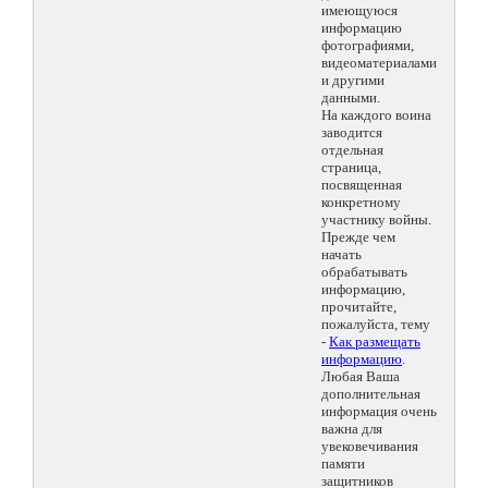
имеющуюся
информацию
фотографиями,
видеоматериалами
и другими
данными.
На каждого воина
заводится
отдельная
страница,
посвященная
конкретному
участнику войны.
Прежде чем
начать
обрабатывать
информацию,
прочитайте,
пожалуйста, тему
-
Как размещать
информацию
.
Любая Ваша
дополнительная
информация очень
важна для
увековечивания
памяти
защитников