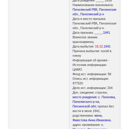
Дата рождения: __.__.1916
Наименование военкомата:
Пачелмский РВК, Пензенская
обл., Пачелмский р-н
Дата и место призыва:
Пачелмский РВК, Пензенская
обл., Пачелмский р-н
Дата призыва: __.__.
1941
Воинское звание:
красноармеец
Дата выбытия:
16.12
.
1941
Причина выбытия: погиб в
плену
Информация об архиве -
Источник информации:
ЦАМО
Фонд ист. информации: 58
Опись ист. информации:
977520
Дело ист. информации: 204
Доп. сведения: стрелок;
место рождения: с. Пачелма,
Пачелмского р-на,
Пензенской обл
; пропал без
вести в июле 1941;
родственники:
жена,
Фаюстова Анна Ивановна
,
адрес проживания:
с.