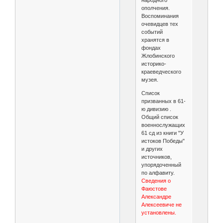
ополчения.
Воспоминания
очевидцев тех
событий
хранятся в
фондах
Жлобинского
историко-
краеведческого
музея.
Список
призванных в 61-
ю дивизию .
Общий список
военнослужащих
61 сд из книги "У
истоков Победы"
и других
источников,
упорядоченный
по алфавиту.
Сведения о
Фаюстове
Александре
Алексеевиче не
установлены.