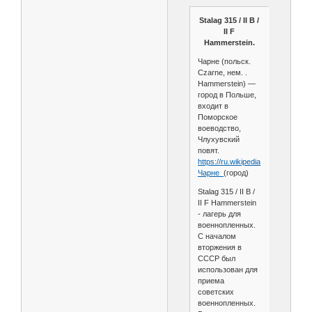
Stalag 315 / II B /
II F
Hammerstein.
Чарне (польск.
Czarne, нем. .
Hammerstein) —
город в Польше,
входит в
Поморское
воеводство,
Члухувский
повят.
https://ru.wikipedia.org/wiki/
Чарне_
(город)
Stalag 315 / II B /
II F Hammerstein
- лагерь для
военнопленных.
С началом
вторжения в
СССР был
использован для
приема
советских
военнопленных.