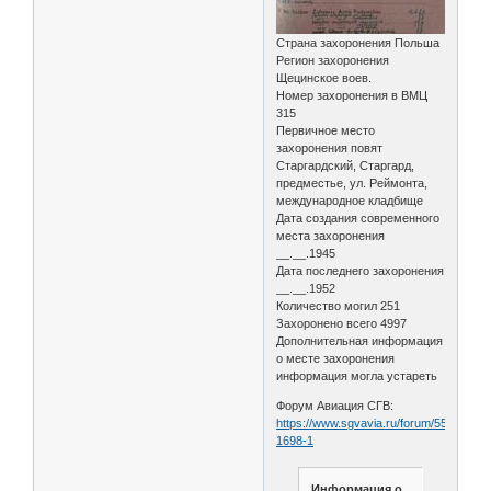
Страна захоронения Польша
Регион захоронения
Щецинское воев.
Номер захоронения в ВМЦ
315
Первичное место
захоронения повят
Старгардский, Старгард,
предместье, ул. Реймонта,
международное кладбище
Дата создания современного
места захоронения
__.__.1945
Дата последнего захоронения
__.__.1952
Количество могил 251
Захоронено всего 4997
Дополнительная информация
о месте захоронения
информация могла устареть
Форум Авиация СГВ:
https://www.sgvavia.ru/forum/550-
1698-1
Информация о