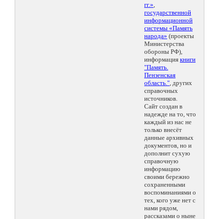
гг.»
,
государственной
информационной
системы «Память
народа»
(проекты
Министерства
обороны РФ),
информация
книги
"Память.
Пензенская
область."
, других
справочных
источников.
Сайт создан в
надежде на то, что
каждый из нас не
только внесёт
данные архивных
документов, но и
дополнит сухую
справочную
информацию
своими бережно
сохраненными
воспоминаниями о
тех, кого уже нет с
нами рядом,
рассказами о ныне