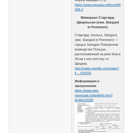
Форум Авиация СГВ:
https://www.sgvavia.ru/forum/694-
508-2
Мемориал Старгард-
Щециньски (нем. Stargard
in Pommern)
Ста́ргард -(польск. Stargard,
нем. Stargard in Pommern) —
город в Западно-Поморском
воеводстве Польши,
расположенный на реке Ина в
36 км к юго-востоку от
Щецина.
http://maps.google.com/maps?
ll.....033333
Информация о
захоронении
.
https://www.obd-
memorial.ru/html/info.htm?
id=86103258