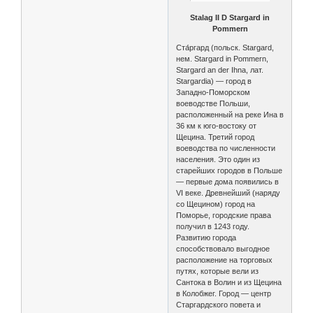
Stalag II D Stargard in
Pommern
Ста́ргард (польск. Stargard,
нем. Stargard in Pommern,
Stargard an der Ihna, лат.
Stargardia) — город в
Западно-Поморском
воеводстве Польши,
расположенный на реке Ина в
36 км к юго-востоку от
Щецина. Третий город
воеводства по численности
населения. Это один из
старейших городов в Польше
— первые дома появились в
VI веке. Древнейший (наряду
со Щецином) город на
Поморье, городские права
получил в 1243 году.
Развитию города
способствовало выгодное
расположение на торговых
путях, которые вели из
Сантока в Волин и из Щецина
в Колобжег. Город — центр
Старгардского повета и