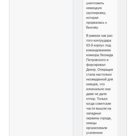
уничтожить
немецкую
группировку,
которая
прорвалась к
Быхову.
В рамках как раз
того контрудара
63-й корпус под
командованием
комкора Леонида
Петровского и
форсировал
Днепр. Операция
стала настолько
неожиданной для
немцев, что
изначально они
даже не дали
отпор. Только
когда советские
части вышли на
западные
окраины города,
немцы
организовали
усиленное