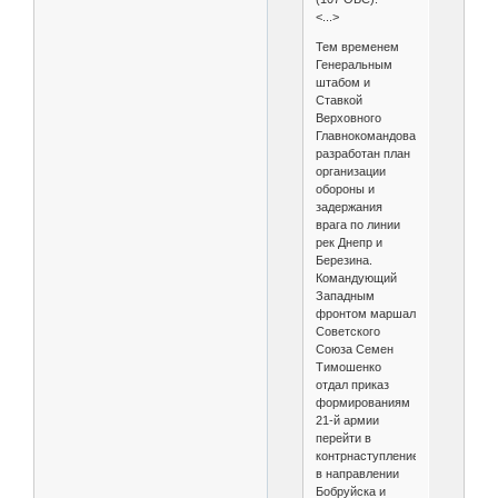
<...>
Тем временем
Генеральным
штабом и
Ставкой
Верховного
Главнокомандования
разработан план
организации
обороны и
задержания
врага по линии
рек Днепр и
Березина.
Командующий
Западным
фронтом маршал
Советского
Союза Семен
Тимошенко
отдал приказ
формированиям
21-й армии
перейти в
контрнаступление
в направлении
Бобруйска и