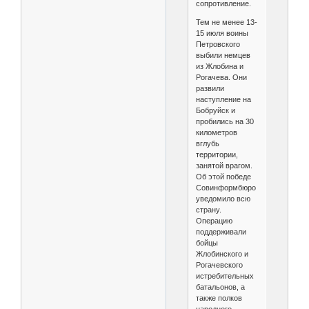
сопротивление.
Тем не менее 13-
15 июля воины
Петровского
выбили немцев
из Жлобина и
Рогачева. Они
развили
наступление на
Бобруйск и
пробились на 30
километров
вглубь
территории,
занятой врагом.
Об этой победе
Совинформбюро
уведомило всю
страну.
Операцию
поддерживали
бойцы
Жлобинского и
Рогачевского
истребительных
батальонов, а
также полков
народного