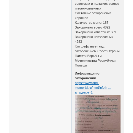
советских и польских воинов
и военнопленных
Состояние захоронения
хорошее
Количество могил 187
Захоронено всего 4892
Захоронено известных 609
Захоронено неизвестных
4283
Кто шефствует над
захоронением Совет Охраны
Памяти Борьбы и
Мученичества Республики
Польши
Информация о
захоронении
.
https://www.obd-
memorial.ru/html/info.h …
amp;page=1