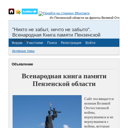
Из Пензенской области на фронты Великой Отечественной 
"Никто не забыт, ничто не забыто".
Всенародная Книга памяти Пензенской
области.
Форум
Участники
Поиск
Регистрация
Войти
Активные темы
Объявление
Всенародная книга памяти
Пензенской области
Сайт посвящается
воинам Великой
Отечественной
войны,
вернувшимся и не
вернувшимся с
войны, которые