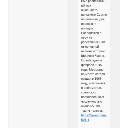
Был расположен
вблизи
нынешнего
польского Czarne
на полигоне для
военных и
полиции.
Расположен в
лесу на
расстоянии 1 км.
от основной
автомагистрали
Щецинек-Чарне.
Освобожден в
феврале 1945
года. Мемориал
на месте лагеря
создан в 1968
году, и включает
в себя могилы
советских
военнопленных
численностью
около 65 000
тысяч человек.
https://www.sgvavia.ru/forum/692
501-1