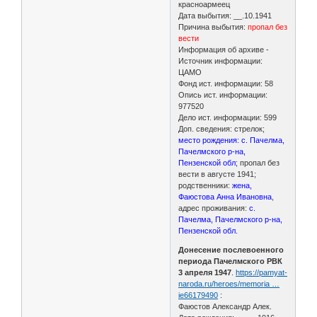
красноармеец
Дата выбытия: __.10.1941
Причина выбытия:
пропал без
вести
Информация об архиве -
Источник информации:
ЦАМО
Фонд ист. информации: 58
Опись ист. информации:
977520
Дело ист. информации: 599
Доп. сведения: стрелок;
место рождения: с. Пачелма,
Пачелмского р-на,
Пензенской обл
; пропал без
вести в августе 1941;
родственники:
жена,
Фаюстова Анна Ивановна
,
адрес проживания:
с.
Пачелма, Пачелмского р-на,
Пензенской обл.
Донесение послевоенного
периода Пачелмского РВК
3 апреля 1947
.
https://pamyat-
naroda.ru/heroes/memoria …
ie66179490
:
Фаюстов Александр Алек.