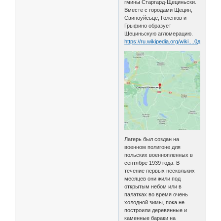
гмины Старгард-Щециньски.
Вместе с городами Щецин,
Свиноуйсьце, Голенюв и
Грыфино образует
Щециньскую агломерацию.
https://ru.wikipedia.org/wiki....0д
Лагерь был создан на
военном полигоне для
польских военнопленных в
сентябре 1939 года. В
течение первых нескольких
месяцев они жили под
открытым небом или в
палатках во время очень
холодной зимы, пока не
построили деревянные и
каменные бараки на