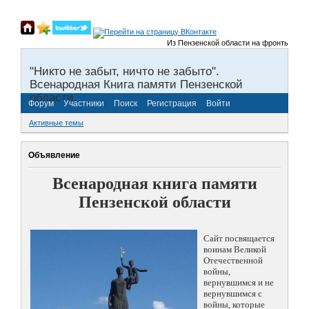
Из Пензенской области на фронты Великой
"Никто не забыт, ничто не забыто".
Всенародная Книга памяти Пензенской
области.
Форум
Участники
Поиск
Регистрация
Войти
Активные темы
Объявление
Всенародная книга памяти
Пензенской области
Сайт посвящается
воинам Великой
Отечественной
войны,
вернувшимся и не
вернувшимся с
войны, которые