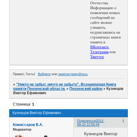
Отечества.
Информацию о
появлении новых
сообщений на
сайте можно
узнавать,
подписавшись на
страничках книги
памяти в
ВКонтакте
,
Телеграмм
или
Твиттер
.
Привет, Гость!
Войдите
или
зарегистрируйтесь
.
»
"Никто не забыт, ничто не забыто". Всенародная Книга
памяти Пензенской области.
»
Пензенский район
»
Кузнецов
Виктор Ефимович
Страница:
1
Кузнецов Виктор Ефимович
Поделиться
2012-
1
Комиссаров В.А.
09-22 12:55:44
Модератор
Кузнецов Виктор