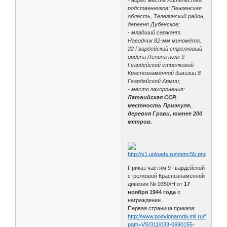
родственников: Пензенская
область, Телегинский район,
деревня Дубенское;
- младший сержант.
Наводчик 82-мм миномёта,
22 Гвардейский стрелковый
ордена Ленина полк 9
Гвардейской стрелковой
Краснознамённой дивизии 8
Гвардейской Армии;
- место захоронения:
Латвийская ССР,
местность Приэкуле,
деревня Грави, южнее 200
метров.
Приказ частям 9 Гвардейской
стрелковой Краснознамённой
дивизии № 0350/Н от
17
ноября 1944 года
о
награждении.
Первая страница приказа:
http://www.podvignaroda.mil.ru/filter/filt
path=VS/311/033-0690155-