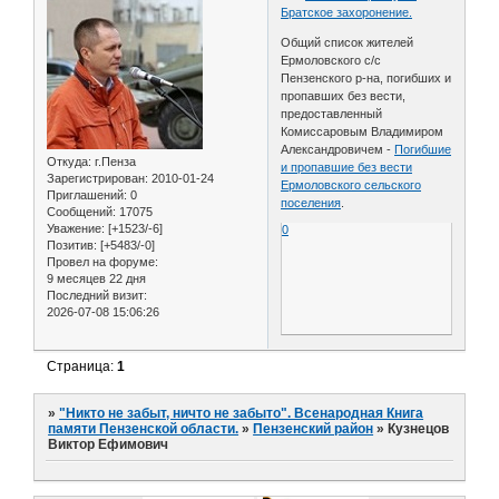
Братское захоронение.
Общий список жителей
Ермоловского с/с
Пензенского р-на, погибших и
пропавших без вести,
предоставленный
Комиссаровым Владимиром
Александровичем -
Погибшие
Откуда:
г.Пенза
и пропавшие без вести
Зарегистрирован
: 2010-01-24
Ермоловского сельского
Приглашений:
0
поселения
.
Сообщений:
17075
Уважение:
[+1523/-6]
0
Позитив:
[+5483/-0]
Провел на форуме:
9 месяцев 22 дня
Последний визит:
2026-07-08 15:06:26
Страница:
1
»
"Никто не забыт, ничто не забыто". Всенародная Книга
памяти Пензенской области.
»
Пензенский район
»
Кузнецов
Виктор Ефимович