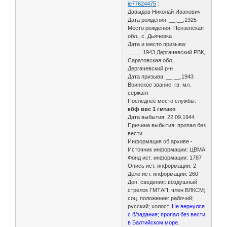
ie77624475
:
Давыдов Николай Иванович
Дата рождения: __.__.1925
Место рождения: Пензенская
обл., с. Дьячевка
Дата и место призыва:
__.__.1943 Дергачевский РВК,
Саратовская обл.,
Дергачевский р-н
Дата призыва: __.__.1943
Воинское звание: гв. мл.
сержант
Последнее место службы:
кбф ввс 1 гмтакп
Дата выбытия: 22.09.1944
Причина выбытия: пропал без
вести
Информация об архиве -
Источник информации: ЦВМА
Фонд ист. информации: 1787
Опись ист. информации: 2
Дело ист. информации: 260
Доп. сведения: воздушный
стрелок ГМТАП; член ВЛКСМ;
соц. положение: рабочий;
русский; холост.
Не вернулся
с б/задания; пропал без вести
в Балтийском море
.