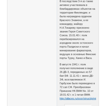
В последствии 3-я аэ также
активно участвовала в
бомбардировках объектов на
территории Финляндии. и
была награждена орденом
Красного Знамени, а ее
командиру, майору
Н.А.Токареву присвоено
звание Героя Советского
Союза. 15.01.40 г. полк
перебазировался на
аэродром около эстонского
порта Палдиски и начал
минирование фарватеров,
ведущих в основные Финские
порты Турку, Ханко и Васа.
В августе 1941 г. полк
получил пополнение в виде
26 ДБ-3, переданных из 57
бап БФ. 11.11.41 г. звено ДБ-
ЗФ, возглавляемое И.
Гарбузом было переведено в
72 сап СФ. Преобразован
Приказом НК ВМФ No. 10 от
18.01.42 г. в 1 гмтап ВМФ.
http://allaces.ru/sssr/struct/p/mtap1.php