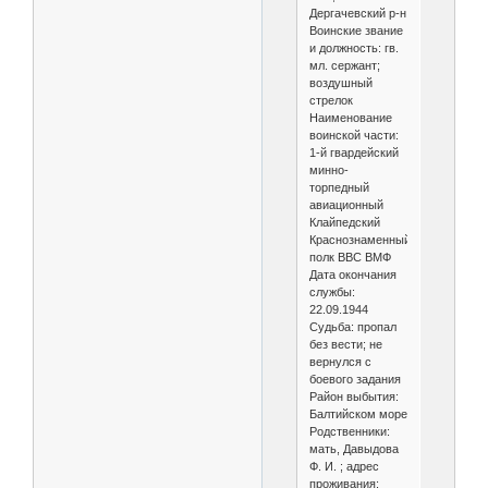
Дергачевский р-н
Воинские звание
и должность: гв.
мл. сержант;
воздушный
стрелок
Наименование
воинской части:
1-й гвардейский
минно-
торпедный
авиационный
Клайпедский
Краснознаменный
полк ВВС ВМФ
Дата окончания
службы:
22.09.1944
Судьба: пропал
без вести; не
вернулся с
боевого задания
Район выбытия:
Балтийском море
Родственники:
мать, Давыдова
Ф. И. ; адрес
проживания: