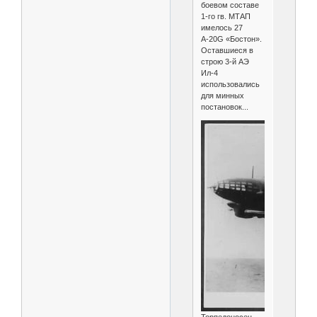
боевом составе
1-го гв. МТАП
имелось 27
А-20G «Бостон».
Оставшиеся в
строю 3-й АЭ
Ил-4
использовались
для минных
постановок...
Торпедоносец