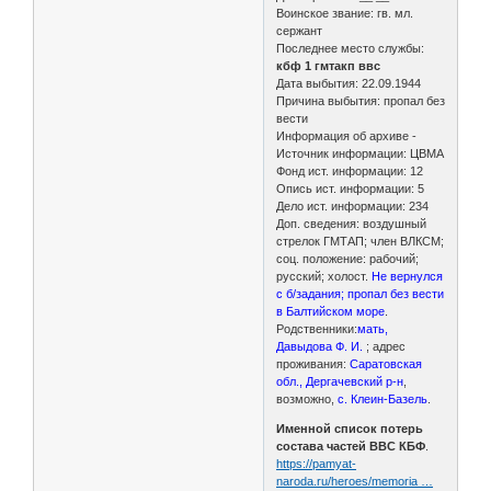
Воинское звание: гв. мл.
сержант
Последнее место службы:
кбф 1 гмтакп ввс
Дата выбытия: 22.09.1944
Причина выбытия: пропал без
вести
Информация об архиве -
Источник информации: ЦВМА
Фонд ист. информации: 12
Опись ист. информации: 5
Дело ист. информации: 234
Доп. сведения: воздушный
стрелок ГМТАП; член ВЛКСМ;
соц. положение: рабочий;
русский; холост.
Не вернулся
с б/задания; пропал без вести
в Балтийском море
.
Родственники:
мать,
Давыдова Ф. И.
; адрес
проживания:
Саратовская
обл., Дергачевский р-н
,
возможно,
с. Клеин-Базель
.
Именной список потерь
состава частей ВВС КБФ
.
https://pamyat-
naroda.ru/heroes/memoria …