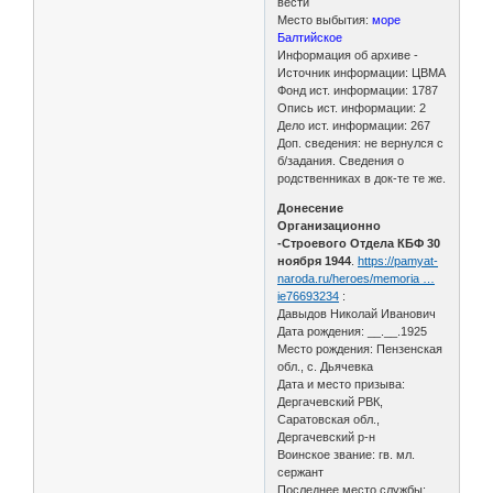
вести
Место выбытия:
море
Балтийское
Информация об архиве -
Источник информации: ЦВМА
Фонд ист. информации: 1787
Опись ист. информации: 2
Дело ист. информации: 267
Доп. сведения: не вернулся с
б/задания. Сведения о
родственниках в док-те те же.
Донесение
Организационно
-Строевого Отдела КБФ 30
ноября 1944
.
https://pamyat-
naroda.ru/heroes/memoria …
ie76693234
:
Давыдов Николай Иванович
Дата рождения: __.__.1925
Место рождения: Пензенская
обл., с. Дьячевка
Дата и место призыва:
Дергачевский РВК,
Саратовская обл.,
Дергачевский р-н
Воинское звание: гв. мл.
сержант
Последнее место службы: