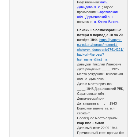
Родственники:
мать,
Давыдова Ф. И.
; адрес
проживания:
Саратовская
обл., Дергачевский р-н
,
возможно,
с. Клеин-Базель
.
Списки на безвозвратные
потери в период с 10 по 20
ноября 1944
.
https://pamyat-
naroda.ru/heroes/memorial-
chelovek_donesenie77614121/?
backurl=/heroes/?
last_name=&first_na
Давыдов Николай Иванович
Дата рождения: __.__.1925
Место рождения: Пензенская
обл., с. Дьячевка
Дата и место призыва:
__.__.1943 Дергачевский РВК,
Саратовская обл.,
Дергачевский р-н
Дата призыва: __.__.1943
Воинское звание: гв. мл.
сержант
Последнее место службы:
кбф ввс 1 гмтап
Дата выбытия: 22.09.1944
Причина выбытия: пропал без