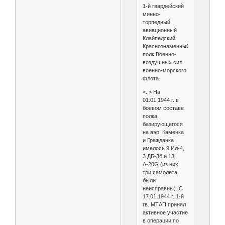
1-й гвардейский
минно-
торпедный
авиационный
Клайпедский
Краснознаменный
полк Военно-
воздушных сил
военно-морского
флота.
<..> На
01.01.1944 г. в
боевом составе
полка,
базирующегося
на аэр. Каменка
и Гражданка
имелось 9 Ил-4,
3 ДБ-3б и 13
А-20G (из них
три самолета
были
неисправны). С
17.01.1944 г. 1-й
гв. МТАП принял
активное участие
в операции по