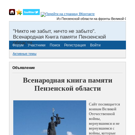
Из Пензенской области на фронты Великой Отечествен
"Никто не забыт, ничто не забыто".
Всенародная Книга памяти Пензенской
области.
Форум
Участники
Поиск
Регистрация
Войти
Активные темы
Объявление
Всенародная книга памяти
Пензенской области
Сайт посвящается
воинам Великой
Отечественной
войны,
вернувшимся и не
вернувшимся с
войны, которые