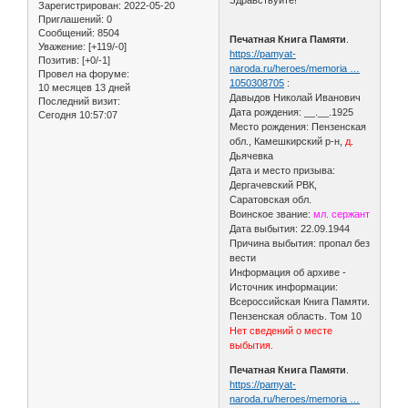
Зарегистрирован
: 2022-05-20
Приглашений:
0
Сообщений:
8504
Печатная Книга Памяти
.
Уважение:
[+119/-0]
https://pamyat-
Позитив:
[+0/-1]
naroda.ru/heroes/memoria …
Провел на форуме:
1050308705
:
10 месяцев 13 дней
Давыдов Николай Иванович
Последний визит:
Дата рождения: __.__.1925
Сегодня 10:57:07
Место рождения: Пензенская
обл., Камешкирский р-н,
д
.
Дьячевка
Дата и место призыва:
Дергачевский РВК,
Саратовская обл.
Воинское звание:
мл. сержант
Дата выбытия: 22.09.1944
Причина выбытия: пропал без
вести
Информация об архиве -
Источник информации:
Всероссийская Книга Памяти.
Пензенская область. Том 10
Нет сведений о месте
выбытия.
Печатная Книга Памяти
.
https://pamyat-
naroda.ru/heroes/memoria …