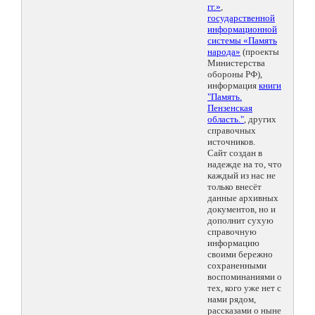
гг.»
,
государственной
информационной
системы «Память
народа»
(проекты
Министерства
обороны РФ),
информация
книги
"Память.
Пензенская
область."
, других
справочных
источников.
Сайт создан в
надежде на то, что
каждый из нас не
только внесёт
данные архивных
документов, но и
дополнит сухую
справочную
информацию
своими бережно
сохраненными
воспоминаниями о
тех, кого уже нет с
нами рядом,
рассказами о ныне