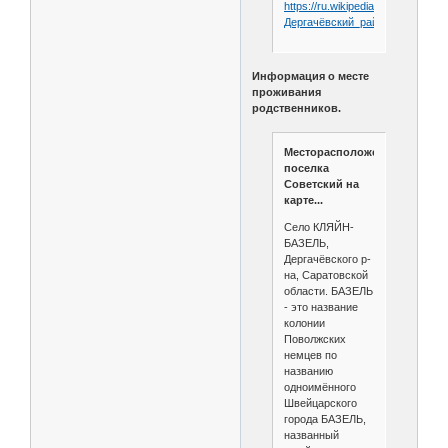
https://ru.wikipedia.org/wiki/
Дергачёвский_район_
(Саратовс
Информация о месте
проживания
родственников.
Месторасположения
поселка
Советский на
карте...
Село КЛЯЙН-
БАЗЕЛЬ,
Дергачёвского р-
на, Саратовской
области. БАЗЕЛЬ
- это название
колонии
Поволжских
немцев по
названию
одноимённого
Швейцарского
города БАЗЕЛЬ,
названный