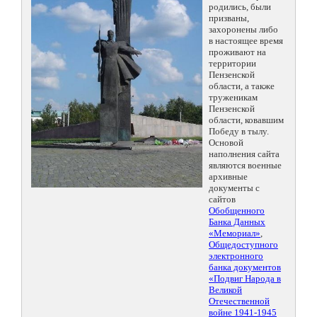
родились, были
призваны,
захоронены либо
в настоящее время
проживают на
территории
Пензенской
области, а также
труженикам
Пензенской
области, ковавшим
Победу в тылу.
Основой
наполнения сайта
являются военные
архивные
документы с
сайтов
Обобщенного
Банка Данных
«Мемориал»
,
Общедоступного
электронного
банка документов
«Подвиг Народа в
Великой
Отечественной
войне 1941-1945