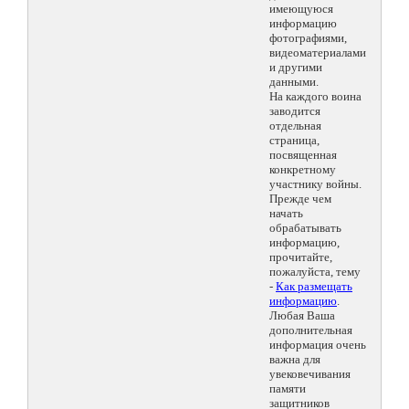
имеющуюся
информацию
фотографиями,
видеоматериалами
и другими
данными.
На каждого воина
заводится
отдельная
страница,
посвященная
конкретному
участнику войны.
Прежде чем
начать
обрабатывать
информацию,
прочитайте,
пожалуйста, тему
-
Как размещать
информацию
.
Любая Ваша
дополнительная
информация очень
важна для
увековечивания
памяти
защитников