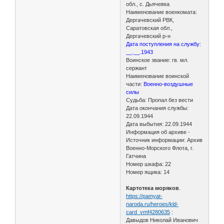
обл., с. Дьячевка
Наименование военкомата:
Дергачевский РВК,
Саратовская обл.,
Дергачевский р-н
Дата поступления на службу:
__.__.1943
Воинское звание: гв. мл.
сержант
Наименование воинской
части:
Военно-воздушные
силы
Судьба: Пропал без вести
Дата окончания службы:
22.09.1944
Дата выбытия: 22.09.1944
Информация об архиве -
Источник информации: Архив
Военно-Морского Флота, г.
Гатчина
Номер шкафа: 22
Номер ящика: 14
Картотека моряков
.
https://pamyat-
naroda.ru/heroes/kld-
card_vmf4280635
:
Давыдов Николай Иванович