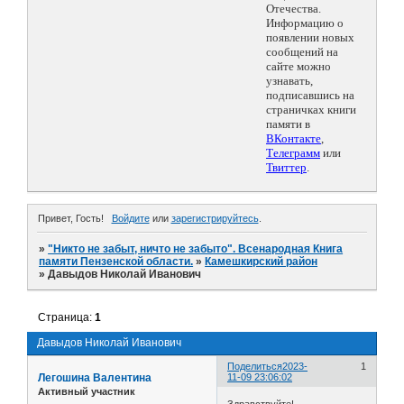
Отечества.
Информацию о
появлении новых
сообщений на
сайте можно
узнавать,
подписавшись на
страничках книги
памяти в
ВКонтакте
,
Телеграмм
или
Твиттер
.
Привет, Гость!
Войдите
или
зарегистрируйтесь
.
»
"Никто не забыт, ничто не забыто". Всенародная Книга
памяти Пензенской области.
»
Камешкирский район
»
Давыдов Николай Иванович
Страница:
1
Давыдов Николай Иванович
Поделиться
2023-
1
Легошина Валентина
11-09 23:06:02
Активный участник
Здравствуйте!