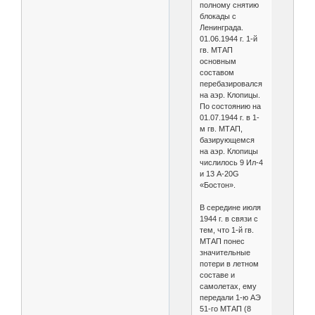
полному снятию
блокады с
Ленинграда.
01.06.1944 г. 1-й
гв. МТАП
основным
составом
перебазировался
на аэр. Клопицы.
По состоянию на
01.07.1944 г. в 1-
м гв. МТАП,
базирующемся
на аэр. Клопицы
числилось 9 Ил-4
и 13 А-20G
«Бостон».
В середине июля
1944 г. в связи с
тем, что 1-й гв.
МТАП понес
значительные
потери в летном
составе и
самолетах, ему
передали 1-ю АЭ
51-го МТАП (8