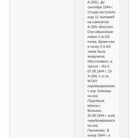
А-20G). До
сентября 1944 г.
оттуда поступило
еще 12 экипажей
на самолетах
А-20G «Бостон».
Они образовали
новую 1-ю АЭ
полка. Кроме нее
в полку 2-я АЭ
также была
вооружена
«Бостонами», а
третья – Ил-4.
07.08.1944 г. 19
А-20G 1-го гв.
МТАП
перебазировались
с аэр. Клопицы
на аэр.
Порубанок
вблизи г.
Вильнюс.
20.08.1944 г. полк
перебазировался
на аэр.
Паневежис. В
конце 1944 г. в