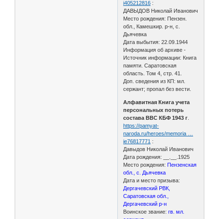
i405212816
:
ДАВЫДОВ Николай Иванович
Место рождения: Пензен.
обл., Камешкир. р-н, с.
Дьячевка
Дата выбытия: 22.09.1944
Информация об архиве -
Источник информации: Книга
памяти. Саратовская
область. Том 4, стр. 41.
Доп. сведения из КП: мл.
сержант; пропал без вести.
Алфавитная Книга учета
персональных потерь
состава ВВС КБФ 1943 г
.
https://pamyat-
naroda.ru/heroes/memoria …
ie76817771
:
Давыдов Николай Иванович
Дата рождения: __.__.1925
Место рождения:
Пензенская
обл., с. Дьячевка
Дата и место призыва:
Дергачевский РВК,
Саратовская обл.,
Дергачевский р-н
Воинское звание:
гв. мл.