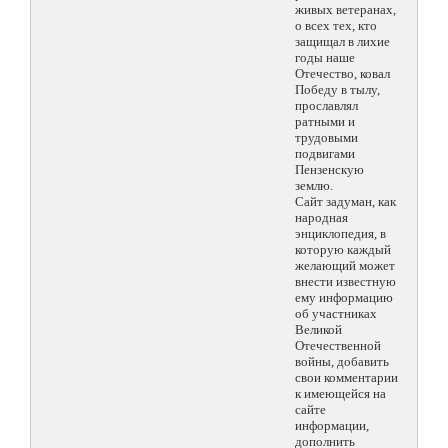
живых ветеранах,
о всех тех, кто
защищал в лихие
годы наше
Отечество, ковал
Победу в тылу,
прославлял
ратными и
трудовыми
подвигами
Пензенскую
землю.
Сайт задуман, как
народная
энциклопедия, в
которую каждый
желающий может
внести известную
ему информацию
об участниках
Великой
Отечественной
войны, добавить
свои комментарии
к имеющейся на
сайте
информации,
дополнить