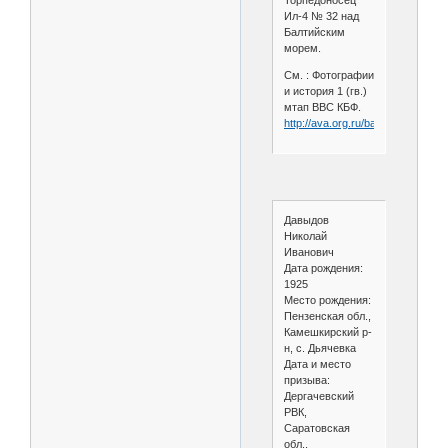
Ил-4 № 32 над
Балтийским
морем.
См. : Фотографии
и история 1 (гв.)
мтап ВВС КБФ.
http://ava.org.ru/bap/1gm.htm
Давыдов
Николай
Иванович
Дата рождения:
1925
Место рождения:
Пензенская обл.,
Камешкирский р-
н, с. Дьячевка
Дата и место
призыва:
Дергачевский
РВК,
Саратовская
обл.,