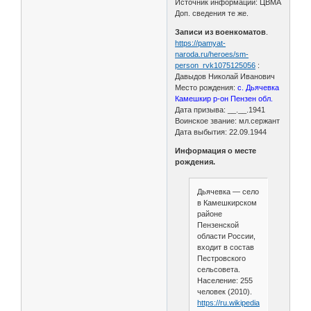
Источник информации: ЦВМА
Доп. сведения те же.
Записи из военкоматов
.
https://pamyat-
naroda.ru/heroes/sm-
person_rvk1075125056
:
Давыдов Николай Иванович
Место рождения:
с. Дьячевка
Камешкир р-он Пензен обл.
Дата призыва: __.__.1941
Воинское звание: мл.сержант
Дата выбытия: 22.09.1944
Информация о месте
рождения.
Дьячевка — село
в Камешкирском
районе
Пензенской
области России,
входит в состав
Пестровского
сельсовета.
Население: 255
человек (2010).
https://ru.wikipedia.org/wiki/