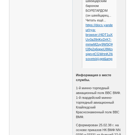
швейцарским
бароном
БОРЕГАРДОМ
(он швейцарец...
Читать ещё...
https://docs.yandex.ru/docs/view
url=ya-
browser://4DT1uXEPRrJRXlUF
Uv0a39riKxDrK7-
mmwM2uy9WSQKe2WUViaa5aBV2a
fJBg2q6qpeIJ8MzdYuA==?
sign=tCGWrtnKJWAZfsgPa3MM
sovetskij.ppt&amp;nosw=1
Информация о месте
службы.
1-й минно-торпедный
авиационный полк ВВС ВМФ.
1-й гвардейский минно-
торпедный авиационный
Клайпедский
Краснознаменный полк ВВС
ВМФ.
Сформирован 25.02.38 г. на
основе приказов НК ВМФ NN
0330 и 03331 из бывшей 27-й