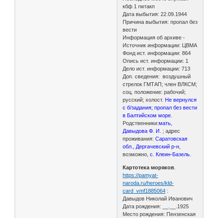
кбф 1 гмтакп
Дата выбытия: 22.09.1944
Причина выбытия: пропал без
вести
Информация об архиве -
Источник информации: ЦВМА
Фонд ист. информации: 864
Опись ист. информации: 1
Дело ист. информации: 713
Доп. сведения: воздушный
стрелок ГМТАП; член ВЛКСМ;
соц. положение: рабочий;
русский; холост.
Не вернулся
с б/задания; пропал без вести
в Балтийском море
.
Родственники:
мать,
Давыдова Ф. И.
; адрес
проживания:
Саратовская
обл., Дергачевский р-н
,
возможно,
с. Клеин-Базель
.
Картотека моряков
.
https://pamyat-
naroda.ru/heroes/kld-
card_vmf1885064
:
Давыдов Николай Иванович
Дата рождения: __.__.1925
Место рождения: Пензенская