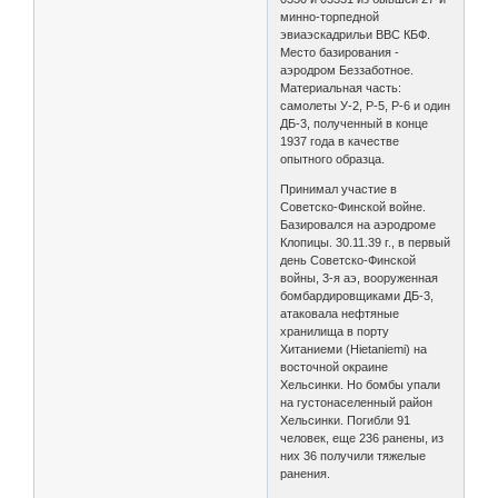
минно-торпедной
эвиаэскадрильи ВВС КБФ.
Место базирования -
аэродром Беззаботное.
Материальная часть:
самолеты У-2, Р-5, Р-6 и один
ДБ-3, полученный в конце
1937 года в качестве
опытного образца.
Принимал участие в
Советско-Финской войне.
Базировался на аэродроме
Клопицы. 30.11.39 г., в первый
день Советско-Финской
войны, 3-я аэ, вооруженная
бомбардировщиками ДБ-3,
атаковала нефтяные
хранилища в порту
Хитаниеми (Hietaniemi) на
восточной окраине
Хельсинки. Но бомбы упали
на густонаселенный район
Хельсинки. Погибли 91
человек, еще 236 ранены, из
них 36 получили тяжелые
ранения.