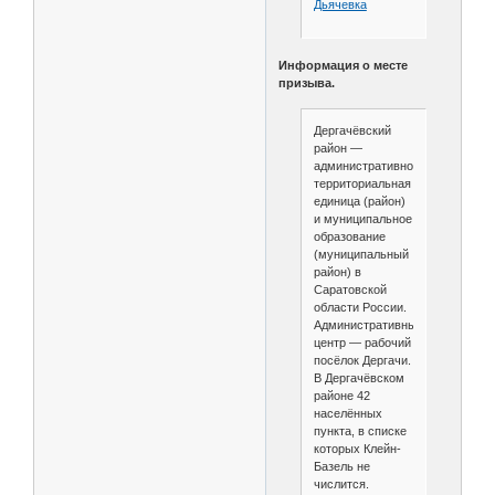
Дьячевка
Информация о месте
призыва.
Дергачёвский
район —
административно-
территориальная
единица (район)
и муниципальное
образование
(муниципальный
район) в
Саратовской
области России.
Административный
центр — рабочий
посёлок Дергачи.
В Дергачёвском
районе 42
населённых
пункта, в списке
которых Клейн-
Базель не
числится.