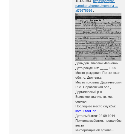
11.12.1944
.
https://pamyat-
naroda.ru/heroes/memoria …
al75678596
:
Давыдов Николай Иванович
Дата рождения: __.__.1925
Место рождения: Пензенская
обл., с. Дьячевка
Место призыва: Дергачевский
РВК, Саратовская обл.,
Дергачевский р-н
Воинское звание: гв. мл.
сержант
Последнее место службы:
кбф 1 глит. ап
Дата выбытия: 22.09.1944
Причина выбытия: пропал без
вести
Информация об архиве -