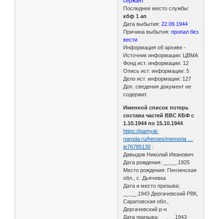
сержант
Последнее место службы:
кбф 1 ап
Дата выбытия:
22.09.1944
Причина выбытия:
пропал без
вести
Информация об архиве -
Источник информации: ЦВМА
Фонд ист. информации: 12
Опись ист. информации: 5
Дело ист. информации: 127
Доп. сведения документ не
содержит.
Именной список потерь
состава частей ВВС КБФ с
1.10.1944 по 15.10.1944
.
https://pamyat-
naroda.ru/heroes/memoria …
ie76785130
:
Давыдов Николай Иванович
Дата рождения: __.__.1925
Место рождения: Пензенская
обл., с. Дьячевка
Дата и место призыва:
__.__.1943 Дергачевский РВК,
Саратовская обл.,
Дергачевский р-н
Дата призыва: __.__.1943