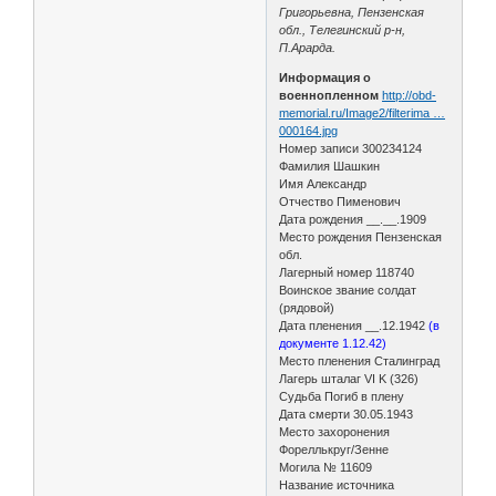
Григорьевна, Пензенская
обл., Телегинский р-н,
П.Арарда.
Информация о
военнопленном
http://obd-
memorial.ru/Image2/filterima …
000164.jpg
Номер записи 300234124
Фамилия Шашкин
Имя Александр
Отчество Пименович
Дата рождения __.__.1909
Место рождения Пензенская
обл.
Лагерный номер 118740
Воинское звание солдат
(рядовой)
Дата пленения __.12.1942
(в
документе 1.12.42)
Место пленения Сталинград
Лагерь шталаг VI K (326)
Судьба Погиб в плену
Дата смерти 30.05.1943
Место захоронения
Фореллькруг/Зенне
Могила № 11609
Название источника