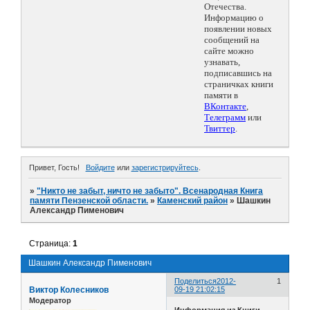
Отечества.
Информацию о
появлении новых
сообщений на
сайте можно
узнавать,
подписавшись на
страничках книги
памяти в
ВКонтакте
,
Телеграмм
или
Твиттер
.
Привет, Гость!
Войдите
или
зарегистрируйтесь
.
»
"Никто не забыт, ничто не забыто". Всенародная Книга
памяти Пензенской области.
»
Каменский район
»
Шашкин
Александр Пименович
Страница:
1
Шашкин Александр Пименович
Поделиться
2012-
1
Виктор Колесников
09-19 21:02:15
Модератор
Информация из Книги