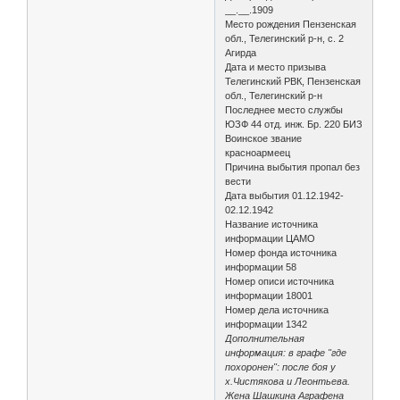
__.__.1909
Место рождения Пензенская
обл., Телегинский р-н, с. 2
Агирда
Дата и место призыва
Телегинский РВК, Пензенская
обл., Телегинский р-н
Последнее место службы
ЮЗФ 44 отд. инж. Бр. 220 БИЗ
Воинское звание
красноармеец
Причина выбытия пропал без
вести
Дата выбытия 01.12.1942-
02.12.1942
Название источника
информации ЦАМО
Номер фонда источника
информации 58
Номер описи источника
информации 18001
Номер дела источника
информации 1342
Дополнительная
информация: в графе "где
похоронен": после боя у
х.Чистякова и Леонтьева.
Жена Шашкина Аграфена