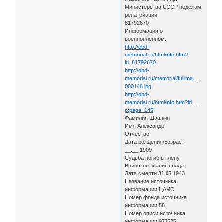
Министерства СССР поделам
репатриации
81792670
Информация о
военнопленном:
http://obd-
memorial.ru/html/info.htm?
id=81792670
http://obd-
memorial.ru/memorial/fullima …
000146.jpg
http://obd-
memorial.ru/html/info.htm?id …
p;page=145
Фамилия Шашкин
Имя Александр
Отчество
Дата рождения/Возраст
__.__.1909
Судьба погиб в плену
Воинское звание солдат
Дата смерти 31.05.1943
Название источника
информации ЦАМО
Номер фонда источника
информации 58
Номер описи источника
информации 977525