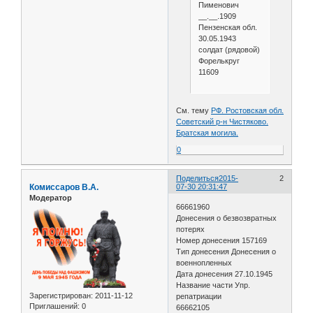
Пименович
__.__.1909
Пензенская обл.
30.05.1943
солдат (рядовой)
Форелькруг
11609
См. тему
РФ. Ростовская обл.
Советский р-н Чистяково.
Братская могила.
0
Поделиться
2015-
2
Комиссаров В.А.
07-30 20:31:47
Модератор
66661960
Донесения о безвозвратных
потерях
Номер донесения 157169
Тип донесения Донесения о
военнопленных
Дата донесения 27.10.1945
Название части Упр.
Зарегистрирован
: 2011-11-12
репатриации
Приглашений:
0
66662105