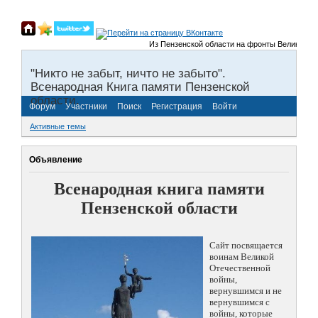
Из Пензенской области на фронты Великой Отече
"Никто не забыт, ничто не забыто".
Всенародная Книга памяти Пензенской
области.
Форум
Участники
Поиск
Регистрация
Войти
Активные темы
Объявление
Всенародная книга памяти
Пензенской области
Сайт посвящается
воинам Великой
Отечественной
войны,
вернувшимся и не
вернувшимся с
войны, которые