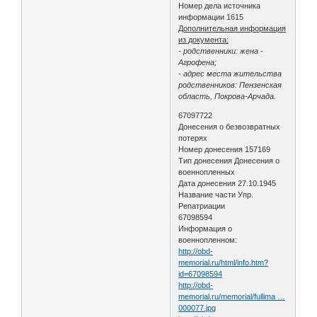
Номер дела источника
информации 1615
Дополнительная информация
из документа:
- родственники: жена -
Агрофена;
- адрес места жительства
родственников: Пензенская
область, Покрова-Арчада.
67097722
Донесения о безвозвратных
потерях
Номер донесения 157169
Тип донесения Донесения о
военнопленных
Дата донесения 27.10.1945
Название части Упр.
Репатриации
67098594
Информация о
военнопленном:
http://obd-
memorial.ru/html/info.htm?
id=67098594
http://obd-
memorial.ru/memorial/fullima …
000077.jpg