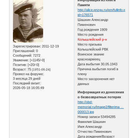
Памяти
http://alice.pnzgu.ru/pm/fullinfo.php?
id=176571
Шашкин Александр
Пименович
Год рождения 1909
Место рождения
Колышлейский р-н
Место призыва
Зарегистрирован
: 2011-12-19
Колышлейский РВК
Приглашений:
0
Воинское звание
Сообщений:
7272
красноармеец
Уважение:
[+1145/-0]
Дата выбытия 30.05.1943
Позитив:
[+20/-0]
Причина выбытия погиб в
Возраст:
75
[1951-06-24]
Провел на форуме:
плену
3 месяца 29 дней
Место захоронения нет
Последний визит:
данных
2026-05-18 16:05:49
Информация из донесения
о безвозвратных потерях
http://obd-
memorial.ru/Image2/filterima …
000013.jpg
Номер записи 53494285
Фамилия Шашкин
Имя Александр
Отчество Пименович
Дата рождения/Возраст