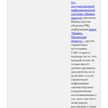
гг.»
,
государственной
информационной
системы «Память
народа»
(проекты
Министерства
обороны РФ),
информация
книги
"Память.
Пензенская
область."
, других
справочных
источников.
Сайт создан в
надежде на то, что
каждый из нас не
только внесёт
данные архивных
документов, но и
дополнит сухую
справочную
информацию
своими бережно
сохраненными
воспоминаниями о
тех, кого уже нет с
нами рядом,
рассказами о ныне