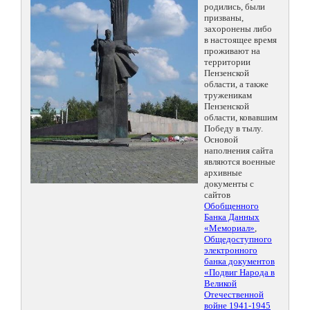
родились, были
призваны,
захоронены либо
в настоящее время
проживают на
территории
Пензенской
области, а также
труженикам
Пензенской
области, ковавшим
Победу в тылу.
Основой
наполнения сайта
являются военные
архивные
документы с
сайтов
Обобщенного
Банка Данных
«Мемориал»
,
Общедоступного
электронного
банка документов
«Подвиг Народа в
Великой
Отечественной
войне 1941-1945