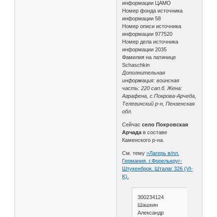
информации ЦАМО
Номер фонда источника
информации 58
Номер описи источника
информации 977520
Номер дела источника
информации 2035
Фамилия на латинице
Schaschkin
Дополнительная
информация: воинская
часть: 220 сап.б. Жена:
Аграфена, с.Покрова-Арчеда,
Телегинский р-н, Пензенская
обл.
Сейчас
село Покровская
Арчада
в составе
Каменского р-на.
См. тему
>Лагерь в/пл.
Германия. г.Форелькруг-
Штукенброк. Шталаг 326 (VI-
K).
300234124
Шашкин
Александр