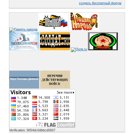
создать бесплатный форум
Verification: 9054dc0dbbcd0607