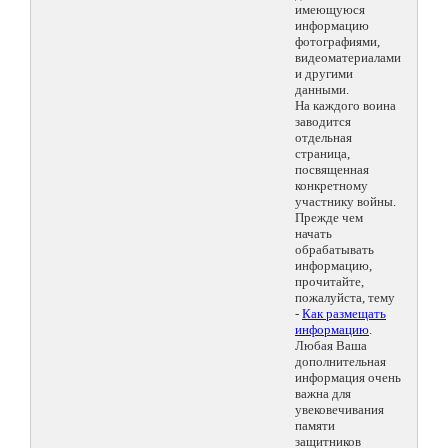
имеющуюся
информацию
фотографиями,
видеоматериалами
и другими
данными.
На каждого воина
заводится
отдельная
страница,
посвященная
конкретному
участнику войны.
Прежде чем
начать
обрабатывать
информацию,
прочитайте,
пожалуйста, тему
-
Как размещать
информацию
.
Любая Ваша
дополнительная
информация очень
важна для
увековечивания
памяти
защитников