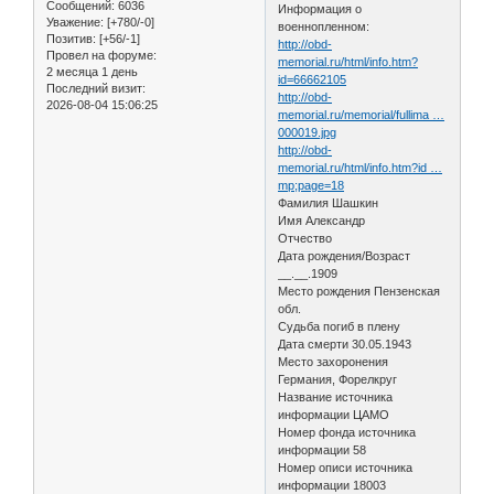
Сообщений:
6036
Информация о
Уважение:
[+780/-0]
военнопленном:
Позитив:
[+56/-1]
http://obd-
Провел на форуме:
memorial.ru/html/info.htm?
2 месяца 1 день
id=66662105
Последний визит:
http://obd-
2026-08-04 15:06:25
memorial.ru/memorial/fullima …
000019.jpg
http://obd-
memorial.ru/html/info.htm?id …
mp;page=18
Фамилия Шашкин
Имя Александр
Отчество
Дата рождения/Возраст
__.__.1909
Место рождения Пензенская
обл.
Судьба погиб в плену
Дата смерти 30.05.1943
Место захоронения
Германия, Форелкруг
Название источника
информации ЦАМО
Номер фонда источника
информации 58
Номер описи источника
информации 18003