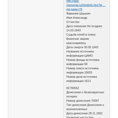
http://obd-
memorial.ru/html/info.htm?id …
mp;page=76
Фамилия Шашкин
Имя Александр
Отчество
Дата пленения Не позднее
14.03.1943
Судьба погиб в плену
Воинское звание
красноармеец
Дата смерти 30.05.1943
Название источника
информации ЦАМО
Номер фонда источника
информации 58
Номер описи источника
информации 18003
Номер дела источника
информации 1613
81790562
Донесения о безвозвратных
потерях
Номер донесения 70097
Тип донесения Донесения о
военнопленных
Дата донесения 28.11.1952
Название части Упр.