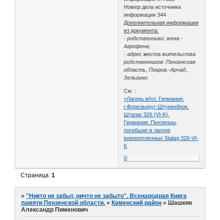
Номер дела источника
информации 344
Дополнительная информация
из документа:
- родственники: жена -
Агрофена;
- адрес места жительства
родственников: Пензенская
область, Покров.-Арчад.,
Зельгино.
См. :
>Лагерь в/пл. Германия.
г.Форелькруг-Штукенброк.
Шталаг 326 (VI-K).
Германия. Пензенцы,
погибшие в лагере
военнопленных Stalag 326-VI-
K
0
Страница:
1
»
"Никто не забыт, ничто не забыто". Всенародная Книга
памяти Пензенской области.
»
Каменский район
»
Шашкин
Александр Пименович