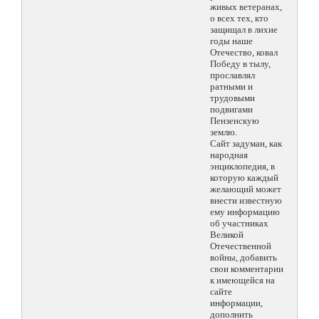
живых ветеранах,
о всех тех, кто
защищал в лихие
годы наше
Отечество, ковал
Победу в тылу,
прославлял
ратными и
трудовыми
подвигами
Пензенскую
землю.
Сайт задуман, как
народная
энциклопедия, в
которую каждый
желающий может
внести известную
ему информацию
об участниках
Великой
Отечественной
войны, добавить
свои комментарии
к имеющейся на
сайте
информации,
дополнить