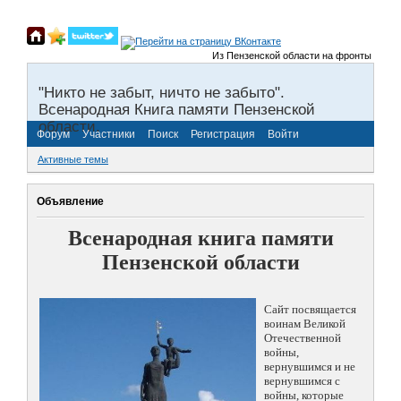
Из Пензенской области на фронты Великой От
"Никто не забыт, ничто не забыто".
Всенародная Книга памяти Пензенской
области.
Форум
Участники
Поиск
Регистрация
Войти
Активные темы
Объявление
Всенародная книга памяти
Пензенской области
Сайт посвящается
воинам Великой
Отечественной
войны,
вернувшимся и не
вернувшимся с
войны, которые