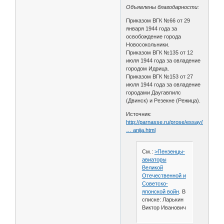
Объявлены благодарности:
Приказом ВГК №66 от 29
января 1944 года за
освобождение города
Новосокольники.
Приказом ВГК №135 от 12
июля 1944 года за овладение
городом Идрица.
Приказом ВГК №153 от 27
июля 1944 года за овладение
городами Даугавпилс
(Двинск) и Резекне (Режица).
Источник:
http://parnasse.ru/prose/essay/history/
… anija.html
См.:
>Пензенцы-
авиаторы
Великой
Отечественной и
Советско-
японской войн
. В
списке: Ларькин
Виктор Иванович