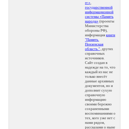
гг.»
,
государственной
информационной
системы «Память
народа»
(проекты
Министерства
обороны РФ),
информация
книги
"Память.
Пензенская
область."
, других
справочных
источников.
Сайт создан в
надежде на то, что
каждый из нас не
только внесёт
данные архивных
документов, но и
дополнит сухую
справочную
информацию
своими бережно
сохраненными
воспоминаниями о
тех, кого уже нет с
нами рядом,
рассказами о ныне