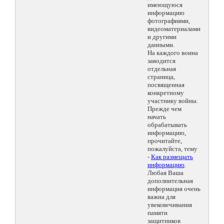
имеющуюся
информацию
фотографиями,
видеоматериалами
и другими
данными.
На каждого воина
заводится
отдельная
страница,
посвященная
конкретному
участнику войны.
Прежде чем
начать
обрабатывать
информацию,
прочитайте,
пожалуйста, тему
-
Как размещать
информацию
.
Любая Ваша
дополнительная
информация очень
важна для
увековечивания
памяти
защитников