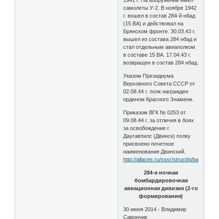
самолеты У-2. В ноябре 1942
г. вошел в состав 284-й нбад
(15 ВА) и действовал на
Брянском фронте. 30.03.43 г.
вышел из состава 284 нбад и
стал отдельным авиаполком
в составе 15 ВА. 17.04.43 г.
возвращен в состав 284 нбад.
Указом Президиума
Верховного Совета СССР от
02.08.44 г. полк награжден
орденом Красного Знамени.
Приказом ВГК № 0253 от
09.08.44 г. за отличия в боях
за освобождение г.
Даугавпилс (Двинск) полку
присвоено почетное
наименование Двинский.
http://allaces.ru/sssr/struct/p/bap638.ph
284-я ночная
бомбардировочная
авиационная дивизия (2-го
формирования)
30 июня 2014 - Владимир
Савончик