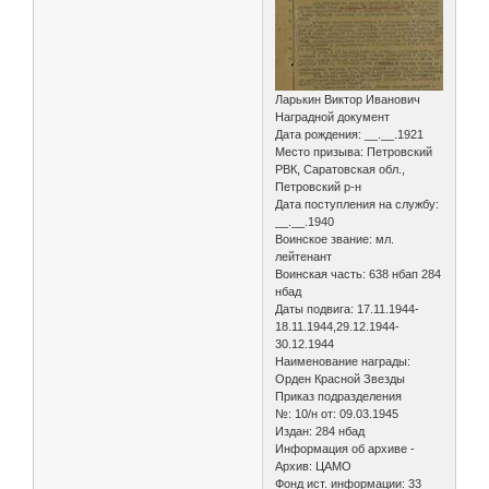
Ларькин Виктор Иванович
Наградной документ
Дата рождения: __.__.1921
Место призыва: Петровский
РВК, Саратовская обл.,
Петровский р-н
Дата поступления на службу:
__.__.1940
Воинское звание: мл.
лейтенант
Воинская часть: 638 нбап 284
нбад
Даты подвига: 17.11.1944-
18.11.1944,29.12.1944-
30.12.1944
Наименование награды:
Орден Красной Звезды
Приказ подразделения
№: 10/н от: 09.03.1945
Издан: 284 нбад
Информация об архиве -
Архив: ЦАМО
Фонд ист. информации: 33