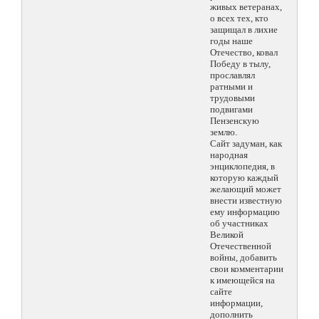
живых ветеранах,
о всех тех, кто
защищал в лихие
годы наше
Отечество, ковал
Победу в тылу,
прославлял
ратными и
трудовыми
подвигами
Пензенскую
землю.
Сайт задуман, как
народная
энциклопедия, в
которую каждый
желающий может
внести известную
ему информацию
об участниках
Великой
Отечественной
войны, добавить
свои комментарии
к имеющейся на
сайте
информации,
дополнить