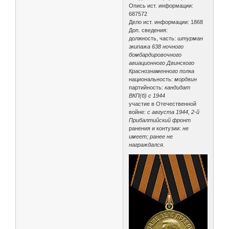
Опись ист. информации:
687572
Дело ист. информации: 1868
Доп. сведения:
должность, часть:
штурман
экипажа 638 ночного
бомбардировочного
авиационного Двинского
Краснознаменного полка
национальность:
мордвин
партийность:
кандидат
ВКП(б) с 1944
участие в Отечественной
войне:
с августа 1944, 2-й
Прибалтийский фронт
ранения и контузии:
не
имеет; ранее не
награждался.