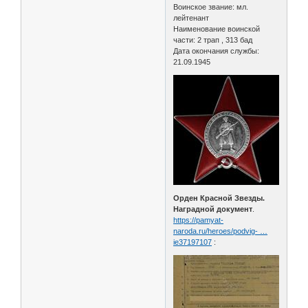
Воинское звание: мл.
лейтенант
Наименование воинской
части: 2 трап , 313 бад
Дата окончания службы:
21.09.1945
Орден Красной Звезды.
Наградной документ
.
https://pamyat-
naroda.ru/heroes/podvig- …
ie37197107
: