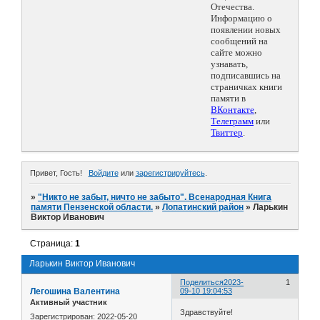
Отечества.
Информацию о
появлении новых
сообщений на
сайте можно
узнавать,
подписавшись на
страничках книги
памяти в
ВКонтакте
,
Телеграмм
или
Твиттер
.
Привет, Гость!
Войдите
или
зарегистрируйтесь
.
»
"Никто не забыт, ничто не забыто". Всенародная Книга
памяти Пензенской области.
»
Лопатинский район
»
Ларькин
Виктор Иванович
Страница:
1
Ларькин Виктор Иванович
Поделиться
2023-
1
Легошина Валентина
09-10 19:04:53
Активный участник
Здравствуйте!
Зарегистрирован
: 2022-05-20