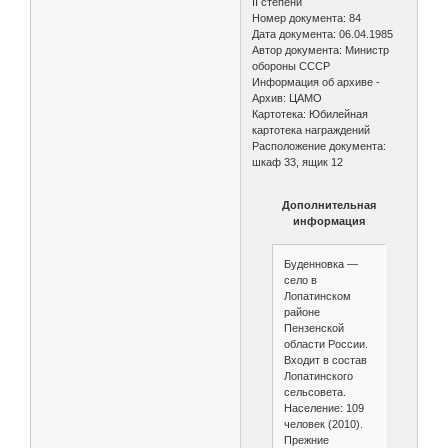
II степени
Номер документа: 84
Дата документа: 06.04.1985
Автор документа: Министр
обороны СССР
Информация об архиве -
Архив: ЦАМО
Картотека: Юбилейная
картотека награждений
Расположение документа:
шкаф 33, ящик 12
Дополнительная
информация
Буденновка —
село в
Лопатинском
районе
Пензенской
области России.
Входит в состав
Лопатинского
сельсовета.
Население: 109
человек (2010).
Прежние