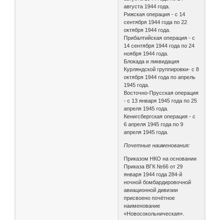
августа 1944 года.
Рижская операция - с 14
сентября 1944 года по 22
октября 1944 года.
Прибалтийская операция - с
14 сентября 1944 года по 24
ноября 1944 года.
Блокада и ликвидация
Курляндской группировки- с 8
октября 1944 года по апрель
1945 года.
Восточно-Прусская операция
- с 13 января 1945 года по 25
апреля 1945 года.
Кенигсбергская операция - с
6 апреля 1945 года по 9
апреля 1945 года.
Почетные наименования:
Приказом НКО на основании
Приказа ВГК №66 от 29
января 1944 года 284-й
ночной бомбардировочной
авиационной дивизии
присвоено почётное
наименование
«Новосокольническая».