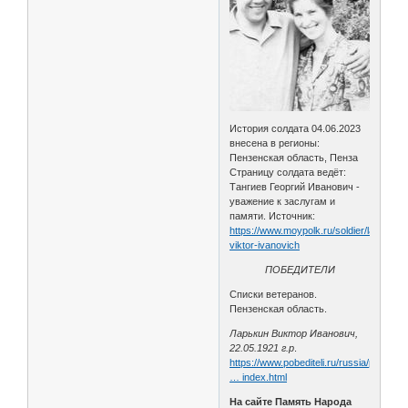
История солдата 04.06.2023
внесена в регионы:
Пензенская область, Пенза
Страницу солдата ведёт:
Тангиев Георгий Иванович -
уважение к заслугам и
памяти. Источник:
https://www.moypolk.ru/soldier/larkin-
viktor-ivanovich
ПОБЕДИТЕЛИ
Списки ветеранов.
Пензенская область.
Ларькин Виктор Иванович,
22.05.1921 г.р
.
https://www.pobediteli.ru/russia/povolz
… index.html
На сайте Память Народа