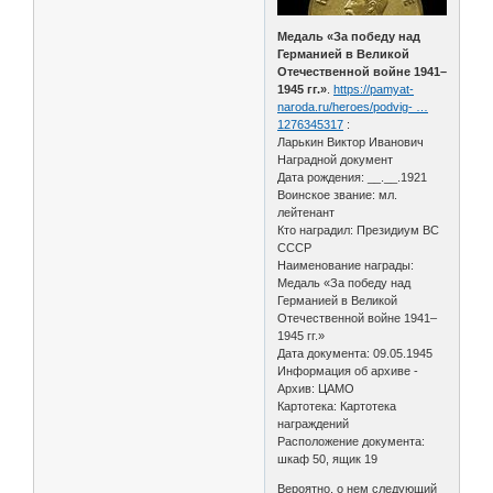
Медаль «За победу над
Германией в Великой
Отечественной войне 1941–
1945 гг.»
.
https://pamyat-
naroda.ru/heroes/podvig- …
1276345317
:
Ларькин Виктор Иванович
Наградной документ
Дата рождения: __.__.1921
Воинское звание: мл.
лейтенант
Кто наградил: Президиум ВС
СССР
Наименование награды:
Медаль «За победу над
Германией в Великой
Отечественной войне 1941–
1945 гг.»
Дата документа: 09.05.1945
Информация об архиве -
Архив: ЦАМО
Картотека: Картотека
награждений
Расположение документа:
шкаф 50, ящик 19
Вероятно, о нем следующий