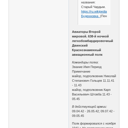
названия:
Старый Чардым.
https://ru.wikipedia.org/wiki/
Буденновка_
(Пензенская_облас
Авиаторы Второй
мировой. 638-й ночной
легкобомбардировочный
Двинский
Краснознаменный
авиационный полк
Командиры полка
:
Звание Имя Период
Примечание
майор, подполковник Николай
Степанович Гольцев 11.11.41
- 11.43
майор, подполковник Карп
Васильевич Штовба 11.43 -
05.45
В действующей армии:
09.04.42 - 26.05.42; 09.07.42 -
09.05.45
Полк формировался с ноября
1941 г. На вооружении имел