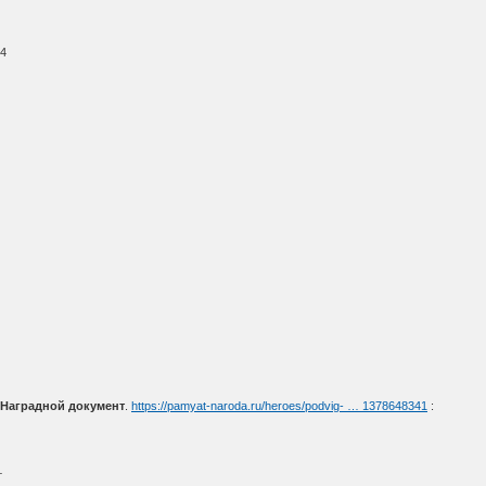
44
 Наградной документ
.
https://pamyat-naroda.ru/heroes/podvig- … 1378648341
:
т