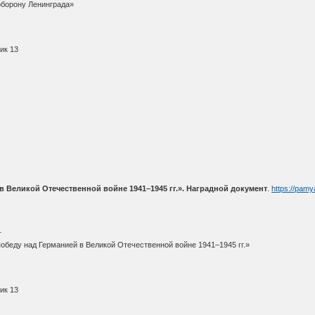
оборону Ленинграда»
ик 13
в Великой Отечественной войне 1941–1945 гг.». Наградной документ
.
https://pam
т
обеду над Германией в Великой Отечественной войне 1941–1945 гг.»
ик 13