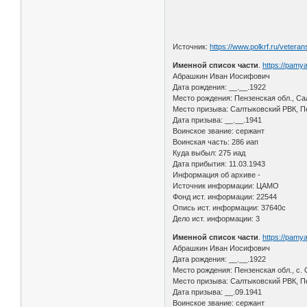
Источник:
https://www.polkrf.ru/vetera
Именной список части
.
https://pamy
Абрашкин Иван Иосифович
Дата рождения: __.__.1922
Место рождения: Пензенская обл., Са
Место призыва: Салтыковский РВК, Пе
Дата призыва: __.__.1941
Воинское звание: сержант
Воинская часть: 286 иап
Куда выбыл: 275 иад
Дата прибытия: 11.03.1943
Информация об архиве -
Источник информации: ЦАМО
Фонд ист. информации: 22544
Опись ист. информации: 37640с
Дело ист. информации: 3
Именной список части
.
https://pamy
Абрашкин Иван Иосифович
Дата рождения: __.__.1922
Место рождения: Пензенская обл., с.
Место призыва: Салтыковский РВК, Пе
Дата призыва: __.09.1941
Воинское звание: сержант