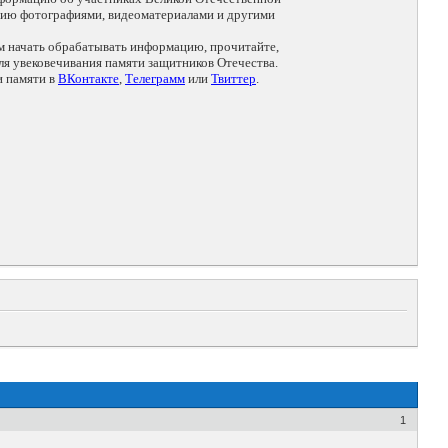
цию фотографиями, видеоматериалами и другими
ем начать обрабатывать информацию, прочитайте,
я увековечивания памяти защитников Отечества.
и памяти в
ВКонтакте
,
Телеграмм
или
Твиттер
.
1