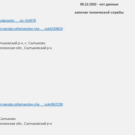
06.12.1922 - нет данных
капитан технической службы
ns/abraskin … vic-419578
at-naroda.ru/heroes/isp-che … sok5159819
:
лтыковский р-н, с. Салтыково
нзенская обл., Салтыковский р-н
at-naroda.ru/heroes/isp-che … sok4567238
:
 Салтыково
нзенская обл., Салтыковский р-н