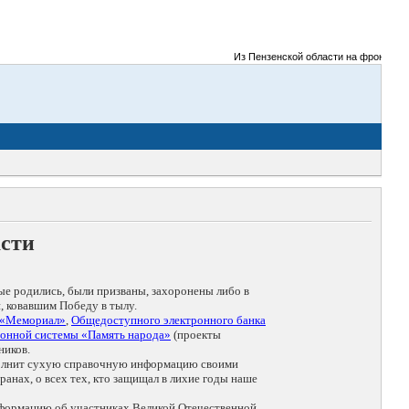
Из Пензенской области на фронты Велико
асти
ые родились, были призваны, захоронены либо в
, ковавшим Победу в тылу.
 «Мемориал»
,
Общедоступного электронного банка
онной системы «Память народа»
(проекты
ников.
дополнит сухую справочную информацию своими
анах, о всех тех, кто защищал в лихие годы наше
нформацию об участниках Великой Отечественной