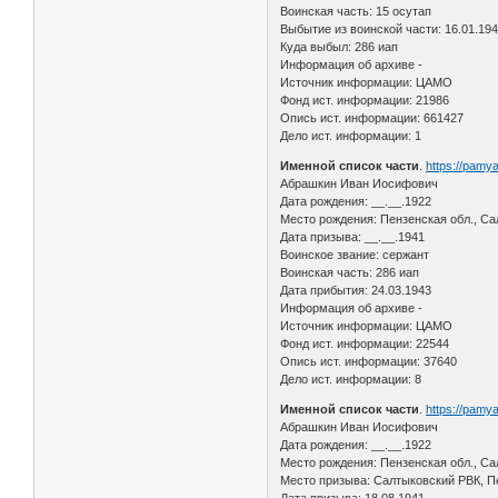
Воинская часть: 15 осутап
Выбытие из воинской части: 16.01.19
Куда выбыл: 286 иап
Информация об архиве -
Источник информации: ЦАМО
Фонд ист. информации: 21986
Опись ист. информации: 661427
Дело ист. информации: 1
Именной список части
.
https://pamy
Абрашкин Иван Иосифович
Дата рождения: __.__.1922
Место рождения: Пензенская обл., Са
Дата призыва: __.__.1941
Воинское звание: сержант
Воинская часть: 286 иап
Дата прибытия: 24.03.1943
Информация об архиве -
Источник информации: ЦАМО
Фонд ист. информации: 22544
Опись ист. информации: 37640
Дело ист. информации: 8
Именной список части
.
https://pamy
Абрашкин Иван Иосифович
Дата рождения: __.__.1922
Место рождения: Пензенская обл., Са
Место призыва: Салтыковский РВК, Пе
Дата призыва: 18.08.1941