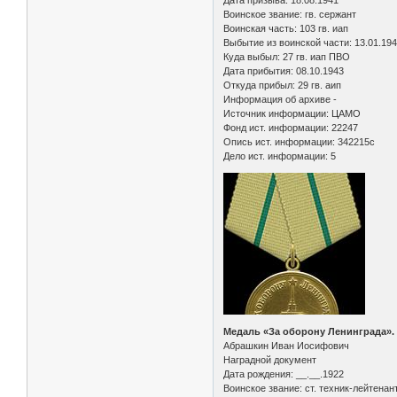
Воинское звание: гв. сержант
Воинская часть: 103 гв. иап
Выбытие из воинской части: 13.01.19
Куда выбыл: 27 гв. иап ПВО
Дата прибытия: 08.10.1943
Откуда прибыл: 29 гв. аип
Информация об архиве -
Источник информации: ЦАМО
Фонд ист. информации: 22247
Опись ист. информации: 342215с
Дело ист. информации: 5
Медаль «За оборону Ленинграда».
Абрашкин Иван Иосифович
Наградной документ
Дата рождения: __.__.1922
Воинское звание: ст. техник-лейтенан