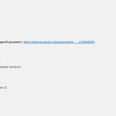
адной документ
.
https://pamyat-naroda.ru/heroes/podvig- … 1378648340
:
т
боевые заслуги»
ик 13