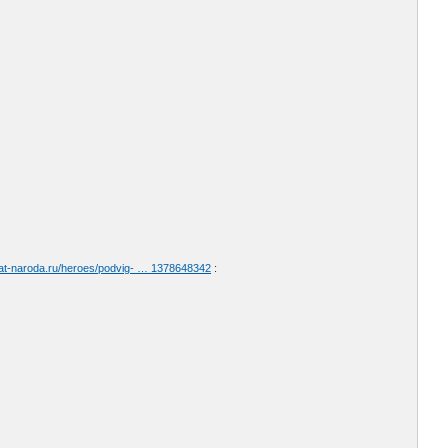
yat-naroda.ru/heroes/podvig- … 1378648342
: