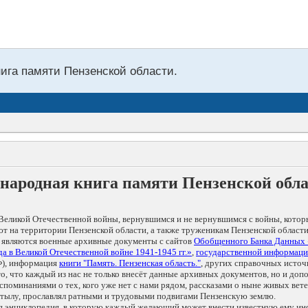
нига памяти Пензенской области.
народная книга памяти Пензенской обл
Великой Отечественной войны, вернувшимся и не вернувшимся с войны, котор
т на территории Пензенской области, а также труженикам Пензенской области
 являются военные архивные документы с сайтов
Обобщенного Банка Данных
а в Великой Отечественной войне 1941-1945 гг.»
,
государственной информаци
), информация
книги "Память. Пензенская область."
, других справочных источ
 то, что каждый из нас не только внесёт данные архивных документов, но и 
оминаниями о тех, кого уже нет с нами рядом, рассказами о ныне живых ветер
в тылу, прославлял ратными и трудовыми подвигами Пензенскую землю.
ая энциклопедия, в которую каждый желающий может внести известную ему и