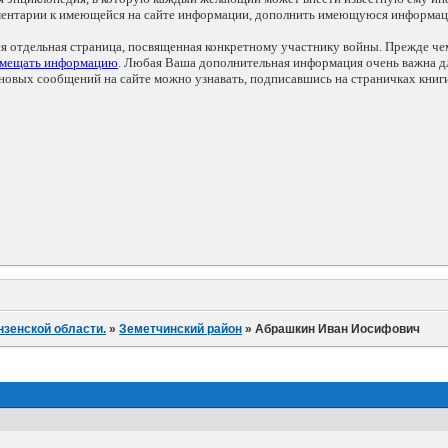
мментарии к имеющейся на сайте информации, дополнить имеющуюся информа
ся отдельная страница, посвященная конкретному участнику войны. Прежде ч
змещать информацию
. Любая Ваша дополнительная информация очень важна дл
овых сообщений на сайте можно узнавать, подписавшись на страничках книг
нзенской области.
»
Земетчинский район
»
Абрашкин Иван Иосифович