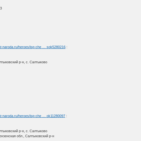
43
at-naroda.ru/heroes/isp-che … sok5280216
:
лтыковский р-н, с. Салтыково
at-naroda.ru/heroes/isp-che … ok11280097
:
лтыковский р-н, с. Салтыково
нзенская обл., Салтыковский р-н