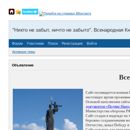
"Никто не забыт, ничто не забыто". Всенародная К
Форум
Участники
Поиск
Регистрация
Войти
Активные темы
Объявление
Все
Сайт посвящается воинам 
настоящее время проживаю
Основой наполнения сайта
документов «Подвиг Народ
Министерства обороны РФ
Сайт создан в надежде на
бережно сохраненными восп
Отечество, ковал Победу 
Сайт задуман, как народн