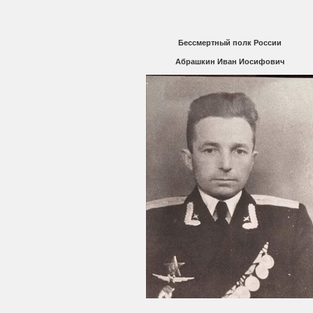
Бессмертный полк России
Абрашкин Иван Иосифович