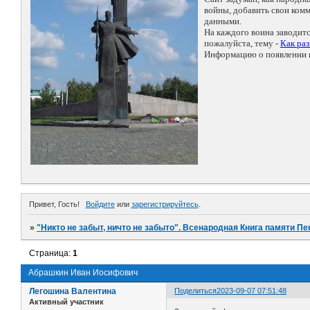
войны, добавить свои ко
данными.
На каждого воина заводит
пожалуйста, тему -
Как ра
Информацию о появлении н
Привет, Гость!
Войдите
или
зарегистрируйтесь
.
»
"Никто не забыт, ничто не забыто". Всенародная Книга памяти Пе
Страница:
1
Абрашкин Иван Иосифович
Легошина Валентина
Поделиться
2023-09-07 07:51:48
Активный участник